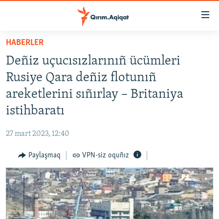
Link
açıqlığı
Esas
HABERLER
mündericege
HABERLER
Deñiz uçucısızlarınıñ ücümleri
qaytmaq
SİYASET
Baş
Rusiye Qara deñiz flotunıñ
İQTİSADİYAT
navigatsiyağa
areketlerini sıñırlay – Britaniya
qaytmaq
CEMİYET
istihbaratı
Qıdıruvğa
MEDENİYET
qaytmaq
27 mart 2023, 12:40
İNSAN AQLARI
Paylaşmaq
VPN-siz oquñız
VİDEO
SÜRET
BLOGLAR
FİKİR