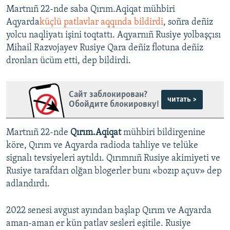
Martnıñ 22-nde saba Qırım.Aqiqat mühbiri
Aqyarda
küçlü patlavlar aqqında bildirdi
, soñra deñiz
yolcu naqliyatı işini toqtattı. Aqyarnıñ Rusiye yolbaşçısı
Mihail Razvojayev Rusiye Qara deñiz flotuna deñiz
dronları ücüm etti, dep bildirdi.
Сайт заблокирован?
читать >
Обойдите блокировку!
Martnıñ 22-nde
Qırım.Aqiqat
mühbiri bildirgenine
köre, Qırım ve Aqyarda radioda tahliye ve telüke
signalı tevsiyeleri aytıldı. Qırımnıñ Rusiye akimiyeti ve
Rusiye tarafdarı olğan blogerler bunı «bozıp açuv» dep
adlandırdı.
2022 senesi avgust ayından başlap Qırım ve Aqyarda
aman-aman er kün patlav sesleri eşitile. Rusiye