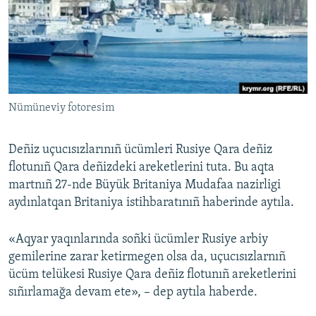
Русский
Українською
QOŞULIÑIZ!
Nümüneviy fotoresim
Deñiz uçucısızlarınıñ ücümleri Rusiye Qara deñiz
RFE/RS bütün saytları
flotunıñ Qara deñizdeki areketlerini tuta. Bu aqta
martnıñ 27-nde Büyük Britaniya Mudafaa nazirligi
aydınlatqan Britaniya istihbaratınıñ haberinde aytıla.
«Aqyar yaqınlarında soñki ücümler Rusiye arbiy
gemilerine zarar ketirmegen olsa da, uçucısızlarnıñ
ücüm telükesi Rusiye Qara deñiz flotunıñ areketlerini
sıñırlamağa devam ete», – dep aytıla haberde.