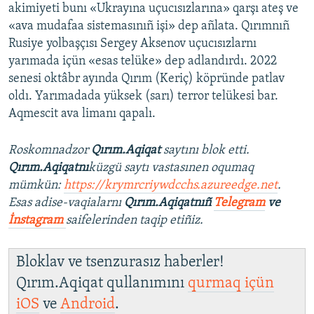
akimiyeti bunı «Ukrayına uçucısızlarına» qarşı ateş ve
«ava mudafaa sistemasınıñ işi» dep añlata. Qırımnıñ
Rusiye yolbaşçısı Sergey Aksenov uçucısızlarnı
yarımada içün «esas telüke» dep adlandırdı. 2022
senesi oktâbr ayında Qırım (Keriç) köpründe patlav
oldı. Yarımadada yüksek (sarı) terror telükesi bar.
Aqmescit ava limanı qapalı.
Roskomnadzor
Qırım.Aqiqat
saytını blok etti.
Qırım.Aqiqatnı
küzgü saytı vastasınen oqumaq
mümkün:
https://krymrcriywdcchs.azureedge.net
.
Esas adise-vaqialarnı
Qırım.Aqiqatnıñ
Telegram
ve
İnstagram
saifelerinden taqip etiñiz.
Bloklav ve tsenzurasız haberler!
Qırım.Aqiqat qullanımını
qurmaq içün
iOS
ve
Android
.