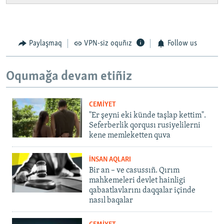
Paylaşmaq
VPN-siz oquñız
Follow us
Oqumağa devam etiñiz
CEMİYET
"Er şeyni eki künde taşlap kettim".
Seferberlik qorqusı rusiyelilerni
kene memleketten quva
İNSAN AQLARI
Bir an – ve casussıñ. Qırım
mahkemeleri devlet hainligi
qabaatlavlarını daqqalar içinde
nasıl baqalar