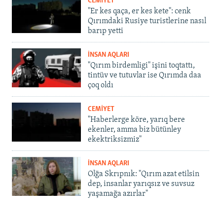
CEMİYET
"Er kes qaça, er kes kete": cenk
Qırımdaki Rusiye turistlerine nasıl
barıp yetti
İNSAN AQLARI
"Qırım birdemligi" işini toqtattı,
tintüv ve tutuvlar ise Qırımda daa
çoq oldı
CEMİYET
"Haberlerge köre, yarıq bere
ekenler, amma biz bütünley
ekektriksizmiz"
İNSAN AQLARI
Olğa Skrıpnık: "Qırım azat etilsin
dep, insanlar yarıqsız ve suvsuz
yaşamağa azırlar"