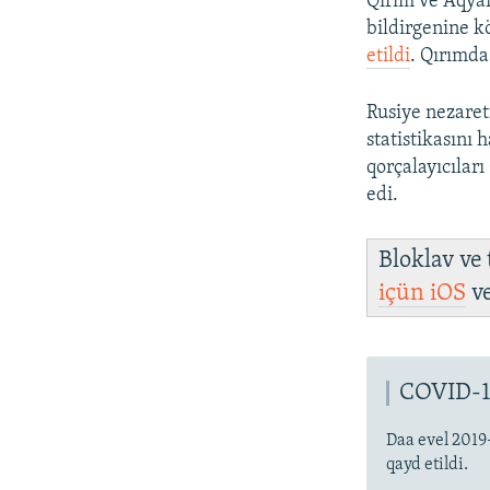
Qırım ve Aqyar
bildirgenine k
etildi
. Qırımda
Rusiye nezaret
statistikasını
qorçalayıcıları
edi.
Bloklav ve
içün
iOS
v
COVID-1
Daa evel 2019
qayd etildi.