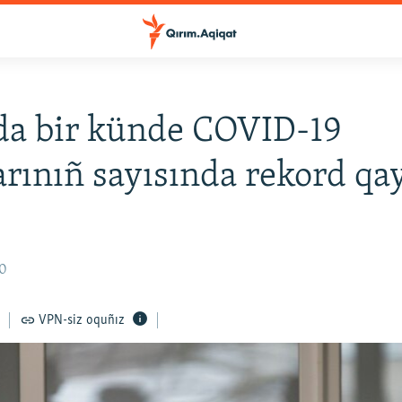
da bir künde COVID-19
arınıñ sayısında rekord qa
30
VPN-siz oquñız