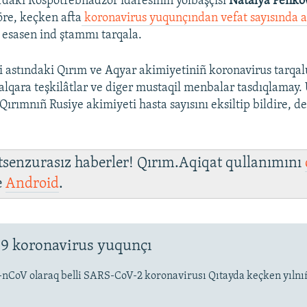
daki Rospotrebnadzor idaresiniñ yolbaşçısı
Natalya Penko
öre, keçken afta
koronavirus yuqunçından vefat sayısında a
 esasen ind ştammı tarqala.
i astındaki Qırım ve Aqyar akimiyetiniñ koronavirus tarqal
 halqara teşkilâtlar ve diger mustaqil menbalar tasdıqlamay.
 Qırımnıñ Rusiye akimiyeti hasta sayısını eksiltip bildire, d
 tsenzurasız haberler! Qırım.Aqiqat qullanımını
e
Android
.
9 koronavirus yuqunçı
-nCoV olaraq belli SARS-CoV-2 koronavirusı Qıtayda keçken yıln