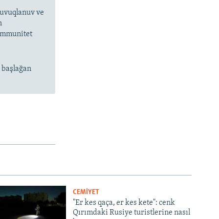
 suvuqlanuv ve
n
 immunitet
n başlağan
CEMİYET
"Er kes qaça, er kes kete": cenk
Qırımdaki Rusiye turistlerine nasıl