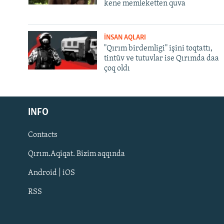
kene memleketten quva
İNSAN AQLARI
"Qırım birdemligi" işini toqtattı,
tintüv ve tutuvlar ise Qırımda daa
çoq oldı
Русский
INFO
Українською
Contacts
QOŞULIÑIZ!
Qırım.Aqiqat. Bizim aqqında
Android | iOS
RSS
RFE/RS bütün saytları