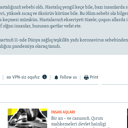
stalığınıñ sebebi oldı. Hastalıq yengil keçe bile, bazı insanlarda
eri, yüksek sıcaq ve öksürüv körüne bile. Bu ölüm sebebi ola bilge
keçmesi mümkün. Hastalarnıñ ekseriyeti tüzele; çoqusı allarda
f olğan insanlar, hususan qartlar vefat ete.
artnıñ 11-nde Dünya sağlıq teşkilâtı yañı koronavirus sebebinde
nlığını pandemiya olaraq tanıdı.
VPN-siz oquñız
Follow us
Print
İNSAN AQLARI
Bir an – ve casussıñ. Qırım
mahkemeleri devlet hainligi