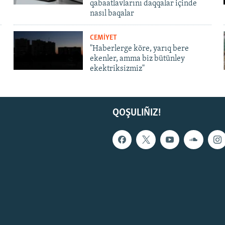
qabaatlavlarını daqqalar içinde
nasıl baqalar
CEMİYET
"Haberlerge köre, yarıq bere
ekenler, amma biz bütünley
ekektriksizmiz"
QOŞULIÑIZ!