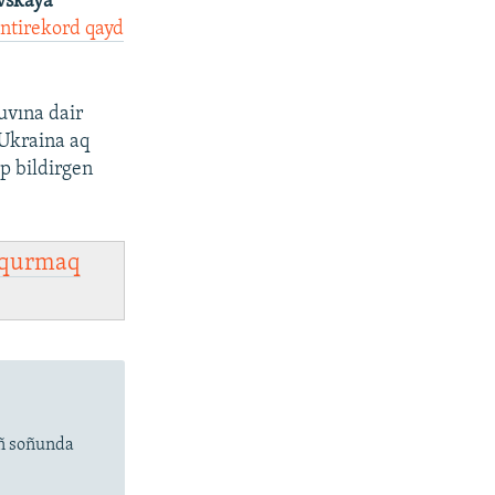
vskaya
ntirekord qayd
uvına dair
 Ukraina aq
ep bildirgen
qurmaq
ıñ soñunda