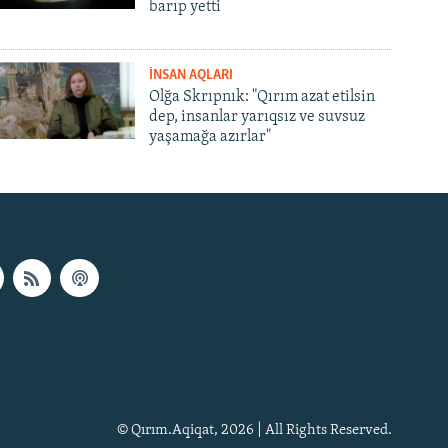
barıp yetti
İNSAN AQLARI
Olğa Skrıpnık: "Qırım azat etilsin
dep, insanlar yarıqsız ve suvsuz
yaşamağa azırlar"
© Qırım.Aqiqat, 2026 | All Rights Reserved.