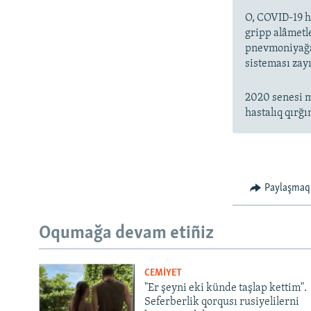
O, COVID-19 ha
gripp alâmetl
pnevmoniyağa 
sisteması zayı
2020 senesi m
hastalıq qırğı
Paylaşmaq
Oqumağa devam etiñiz
CEMİYET
"Er şeyni eki künde taşlap kettim".
Seferberlik qorqusı rusiyelilerni