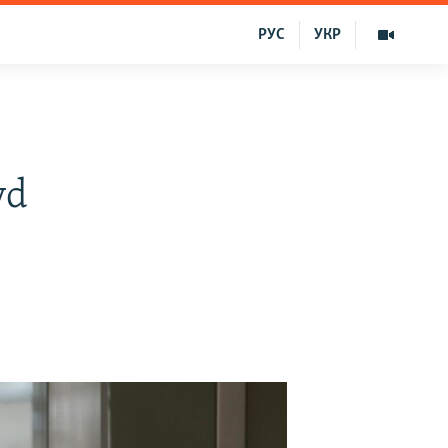
РУС
УКР
yd