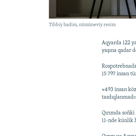
Tibbiy hadim, nümüneviy resim
Aqyarda 122 ya
yaşına qadar d
Rospotrebnadz
15 797 insan tüz
«493 insan köz
tasdıqlanmadı»
Qırımda soñki
11-nde künlik h