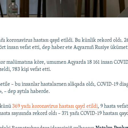
ñı koronavirus hastası qayd etildi. Bu künlik rekord oldı. 
ört insan vefat etti, dep haber ete Aqyarnıñ Rusiye ükümet
or malümatına köre, umumen Aqyarda 18 161 insan COVID-
eldi, 783 kişi vefat etti.
etile – bu insanlar hastalarnen alâqada oldı, COVID-19 dia
, – dep aytıla haberde.
 künü
369 yañı koronavirus hastası qayd etildi
, 9 hasta vefat
asta sayısında rekord oldı – 371 yañı COVID-19 hastası qayd