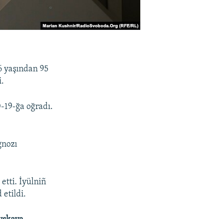
26 yaşından 95
i.
19-ğa oğradı.
gnozı
 etti. İyülniñ
 etildi.