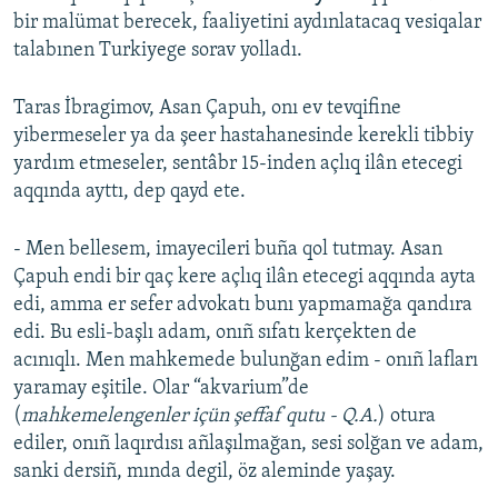
bir malümat berecek, faaliyetini aydınlatacaq vesiqalar
talabınen Turkiyege sorav yolladı.
Taras İbragimov, Asan Çapuh, onı ev tevqifine
yibermeseler ya da şeer hastahanesinde kerekli tibbiy
yardım etmeseler, sentâbr 15-inden açlıq ilân etecegi
aqqında ayttı, dep qayd ete.
- Men bellesem, imayecileri buña qol tutmay. Asan
Çapuh endi bir qaç kere açlıq ilân etecegi aqqında ayta
edi, amma er sefer advokatı bunı yapmamağa qandıra
edi. Bu esli-başlı adam, onıñ sıfatı kerçekten de
acınıqlı. Men mahkemede bulunğan edim - onıñ lafları
yaramay eşitile. Olar “akvarium”de
(
mahkemelengenler içün şeffaf qutu - Q.A.
) otura
ediler, onıñ laqırdısı añlaşılmağan, sesi solğan ve adam,
sanki dersiñ, mında degil, öz aleminde yaşay.​