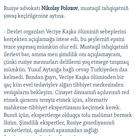
Rusiye advokatı
Nikolay Polozov
, mustaqil tahqiqatniñ
yavaş keçirilgenine aytına.
- Devlet organları Veciye Kaşka ölüminiñ sebeplerini
kerçekten açıqlamağa istese edi, bu şeylerniñ epsini
tezce yapmaq mümkün olur edi. Mustaqil tahqiqatniñ
ilerlevi bar, amma men şimdilik onı açıqlamaycam,
çünki rusiye memurları delillerni yoq etmege tırışmaq
mümkün. Yusuf Aytanğa bağlı cevap Turkiyeden daa
kelmedi. Bundan ğayrı, Veciye Kaşka ölüminden bir
qaç kün evel tedaviylev alğan tibbiyet merkezinden
vesiqalarnı bekleyim. Cinayet davasınıñ açıluvınıñ red
etmek qararını temyiz etmek içün, alternativ
mahkeme-tibbiyet ekspertizasını keçirmek kerek.
Bunıñ içün, ekspertlerge olduqça tolu malümat bermek
lâzim. Şimdilik ekspertler, Rusiye gvardiyasınıñ
areketlerini, qadınnıñ apansızdan sağlığı