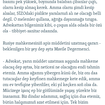
basımı pek yüksek, boynunda balaban çibanlar çıqtı,
olarnı kesip almaq kerek. Amma olarnı şimdi kesip
alsalar, SİZOdaki pislikte yaralarnıñ alı ne olacağı belli
degil. O melemler qullana, ağrığa dayanmağa tırışpa.
Advokattan bilgenimiz kibi, o çoqusı alda odada bir özü
ola - tibbiyet-sanitar odasında.​
Rusiye mahkemesiniñ apis müddetini uzatmaq qararı -
beklenilgen bir şey dep ayta Mavile Degermenci.
- Advokat, yarın müddet uzatması aqqında mahkeme
olacaq dep aytsa, biz neticesi ne olacağını endi tahmin
etemiz. Amma ağamnı yibergen künü de, biz onı daa
tutacaqlar dep keyfinen mahkemege kete edik, amma
onı ev tevfiqine yiberdiler, eki yıl keçken soñ olsa da.
Mücizege işanç ep bir göñlümizde yaşay, yürekte biz
inanamız. Biz dindar adammız, sağlıq içün dua etemiz,
bütün halqımıznıñ azat etilmesi içün. Tek bizim