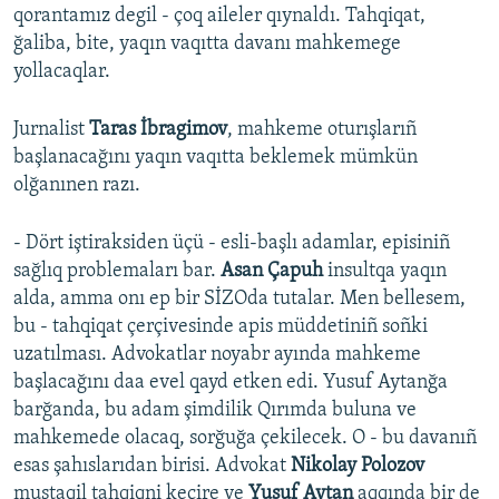
qorantamız degil - çoq aileler qıynaldı. Tahqiqat,
ğaliba, bite, yaqın vaqıtta davanı mahkemege
yollacaqlar.​
Jurnalist
Taras İbragimov
, mahkeme oturışlarıñ
başlanacağını yaqın vaqıtta beklemek mümkün
olğanınen razı.
- Dört iştiraksiden üçü - esli-başlı adamlar, episiniñ
sağlıq problemaları bar.
Asan Çapuh
insultqa yaqın
alda, amma onı ep bir SİZOda tutalar. Men bellesem,
bu - tahqiqat çerçivesinde apis müddetiniñ soñki
uzatılması. Advokatlar noyabr ayında mahkeme
başlacağını daa evel qayd etken edi. Yusuf Aytanğa
barğanda, bu adam şimdilik Qırımda buluna ve
mahkemede olacaq, sorğuğa çekilecek. O - bu davanıñ
esas şahıslarıdan birisi. Advokat
Nikolay Polozov
mustaqil tahqiqni keçire ve
Yusuf Aytan
aqqında bir de