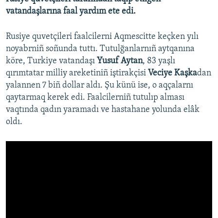
vatandaşlarına faal yardım ete edi.
Rusiye quvetçileri faalcilerni Aqmescitte keçken yılı
noyabrniñ soñunda tuttı. Tutulğanlarnıñ aytqanına
köre, Turkiye vatandaşı
Yusuf Aytan
, 83 yaşlı
qırımtatar milliy areketiniñ iştirakçisi
Veciye Kaşka
dan
yalannen 7 biñ dollar aldı. Şu künü ise, o aqçalarnı
qaytarmaq kerek edi. Faalcilerniñ tutulıp alması
vaqtında qadın yaramadı ve hastahane yolunda elâk
oldı.