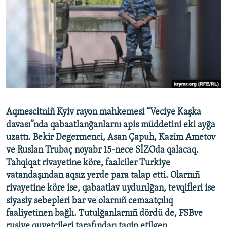
Русский
Українською
QOŞULIÑIZ!
RFE/RS bütün saytları
Aqmescitniñ Kyiv rayon mahkemesi “Veciye Kaşka
davası”nda qabaatlanğanlarnı apis müddetini eki ayğa
uzattı. Bekir Degermenci, Asan Çapuh, Kazim Ametov
ve Ruslan Trubaç noyabr 15-nece SİZOda qalacaq.
Tahqiqat rivayetine köre, faalciler Turkiye
vatandaşından aqsız yerde para talap etti. Olarnıñ
rivayetine köre ise, qabaatlav uydurılğan, tevqifleri ise
siyasiy sebepleri bar ve olarnıñ cemaatçılıq
faaliyetinen bağlı. Tutulğanlarnıñ dördü de, FSBve
rusiye quvetçileri tarafından taqip etilgen