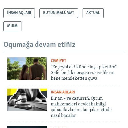
*
İNSAN AQLARI
BUTÜN MALÜMAT
AKTUAL
MÜİM
Oqumağa devam etiñiz
CEMİYET
"Er şeyni eki künde taşlap kettim".
Seferberlik qorqusı rusiyelilerni
kene memleketten quva
İNSAN AQLARI
Bir an – ve casussıñ. Qırım
mahkemeleri devlet hainligi
qabaatlavlarını daqqalar içinde
nasıl baqalar