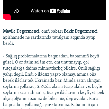
Mavile Degermenci
, onıñ babası
Bekir Degermenci
apishanede ne şartlarında tutulğanı aqqında aytıp
berdi.
- Sağlıq problemalarına baqmadan, babamnıñ keyfi
güzel. O er daim selâm ete, onı unutmayıp, qol
tutqanlarğa daima minnetdarlıq bildire. Onıñ sağlığı
yahşı degil. Endi o ilâcsız yaşap olamay, amma oña
kerek ilâclar tek Ukrainada bar. Mında satın alınğan
soylarını yollasaq, SİZOda olarnı tutıp alalar ve: böyle
soylarını satın almañız, Rusiye ilâclarınıñ keyfiyeti pek
alçaq olğanını özüñiz de bilesiñiz, dep aytalar. Buña
baqmadan, yollamağa çare tapamız. Babamnıñ qan