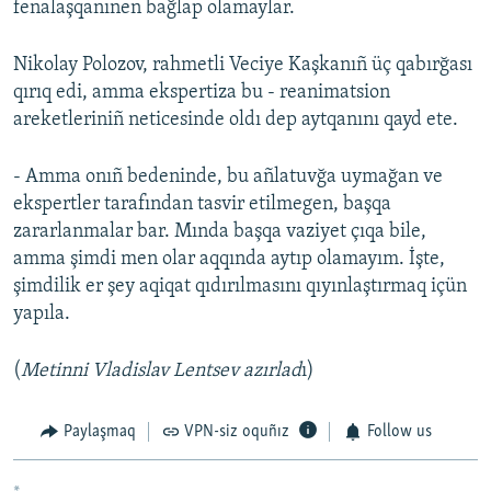
fenalaşqanınen bağlap olamaylar.
Nikolay Polozov, rahmetli Veciye Kaşkanıñ üç qabırğası
qırıq edi, amma ekspertiza bu - reanimatsion
areketleriniñ neticesinde oldı dep aytqanını qayd ete.
- Amma onıñ bedeninde, bu añlatuvğa uymağan ve
ekspertler tarafından tasvir etilmegen, başqa
zararlanmalar bar. Mında başqa vaziyet çıqa bile,
amma şimdi men olar aqqında aytıp olamayım. İşte,
şimdilik er şey aqiqat qıdırılmasını qıyınlaştırmaq içün
yapıla.
(
Metinni Vladislav Lentsev azırlad
ı)
Paylaşmaq
VPN-siz oquñız
Follow us