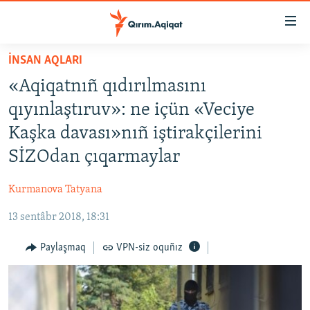
Link
açıqlığı
Esas
İNSAN AQLARI
mündericege
HABERLER
«Aqiqatnıñ qıdırılmasını
qaytmaq
SİYASET
Baş
qıyınlaştıruv»: ne içün «Veciye
İQTİSADİYAT
navigatsiyağa
Kaşka davası»nıñ iştirakçilerini
qaytmaq
CEMİYET
SİZOdan çıqarmaylar
Qıdıruvğa
MEDENİYET
qaytmaq
Kurmanova Tatyana
İNSAN AQLARI
13 sentâbr 2018, 18:31
VİDEO
SÜRET
Paylaşmaq
VPN-siz oquñız
BLOGLAR
FİKİR