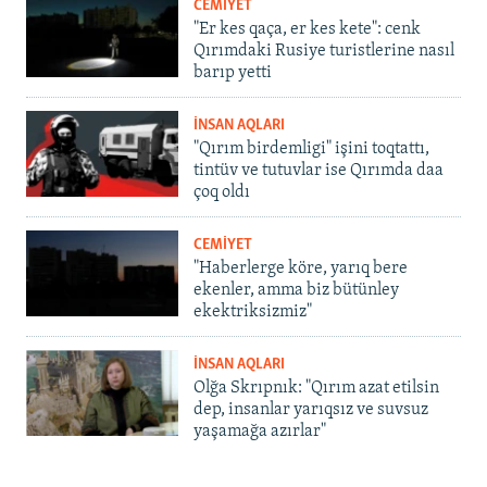
CEMİYET
"Er kes qaça, er kes kete": cenk
Qırımdaki Rusiye turistlerine nasıl
barıp yetti
İNSAN AQLARI
"Qırım birdemligi" işini toqtattı,
tintüv ve tutuvlar ise Qırımda daa
çoq oldı
CEMİYET
"Haberlerge köre, yarıq bere
ekenler, amma biz bütünley
ekektriksizmiz"
İNSAN AQLARI
Olğa Skrıpnık: "Qırım azat etilsin
dep, insanlar yarıqsız ve suvsuz
yaşamağa azırlar"