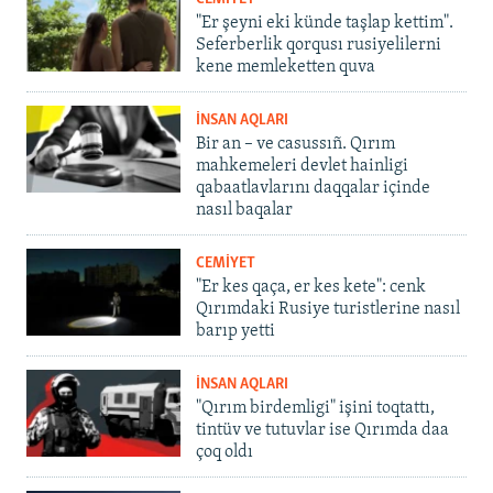
"Er şeyni eki künde taşlap kettim".
Seferberlik qorqusı rusiyelilerni
kene memleketten quva
İNSAN AQLARI
Bir an – ve casussıñ. Qırım
mahkemeleri devlet hainligi
qabaatlavlarını daqqalar içinde
nasıl baqalar
CEMİYET
"Er kes qaça, er kes kete": cenk
Qırımdaki Rusiye turistlerine nasıl
barıp yetti
İNSAN AQLARI
"Qırım birdemligi" işini toqtattı,
tintüv ve tutuvlar ise Qırımda daa
çoq oldı