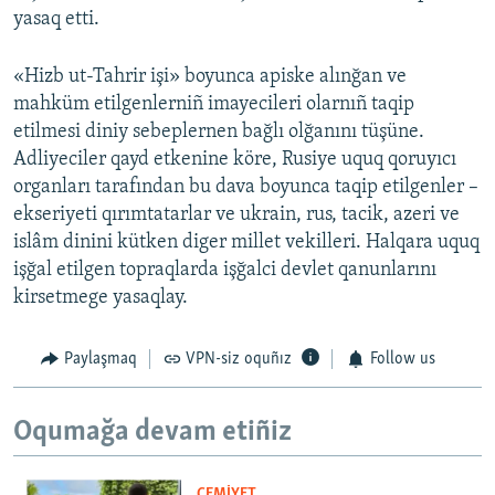
yasaq etti.
«Hizb ut-Tahrir işi» boyunca apiske alınğan ve
mahküm etilgenlerniñ imayecileri olarnıñ taqip
etilmesi diniy sebeplernen bağlı olğanını tüşüne.
Adliyeciler qayd etkenine köre, Rusiye uquq qoruyıcı
organları tarafından bu dava boyunca taqip etilgenler –
ekseriyeti qırımtatarlar ve ukrain, rus, tacik, azeri ve
islâm dinini kütken diger millet vekilleri. Halqara uquq
işğal etilgen topraqlarda işğalci devlet qanunlarını
kirsetmege yasaqlay.
Paylaşmaq
VPN-siz oquñız
Follow us
Oqumağa devam etiñiz
CEMİYET