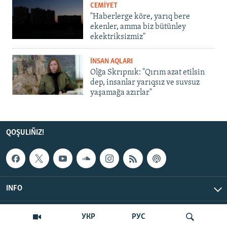
CEMİYET
"Haberlerge köre, yarıq bere
ekenler, amma biz bütünley
ekektriksizmiz"
İNSAN AQLARI
Olğa Skrıpnık: "Qırım azat etilsin
dep, insanlar yarıqsız ve suvsuz
yaşamağa azırlar"
QOŞULIÑIZ!
INFO
© Qırım.Aqiqat, 2026 | All Rights Reserved.
УКР
РУС