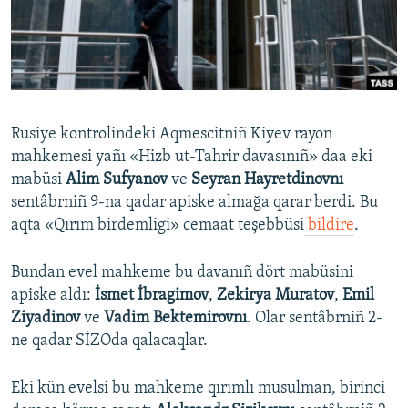
Русский
Українською
QOŞULIÑIZ!
Rusiye kontrolindeki Aqmescitniñ Kiyev rayon
mahkemesi yañı «Hizb ut-Tahrir davasınıñ» daa eki
mabüsi
Alim Sufyanov
ve
Seyran Hayretdinovnı
RFE/RS bütün saytları
sentâbrniñ 9-na qadar apiske almağa qarar berdi. Bu
aqta «Qırım birdemligi» cemaat teşebbüsi
bildire
.
Bundan evel mahkeme bu davanıñ dört mabüsini
apiske aldı:
İsmet İbragimov
,
Zekirya Muratov
,
Emil
Ziyadinov
ve
Vadim Bektemirovnı
. Olar sentâbrniñ 2-
ne qadar SİZOda qalacaqlar.
Eki kün evelsi bu mahkeme qırımlı musulman, birinci