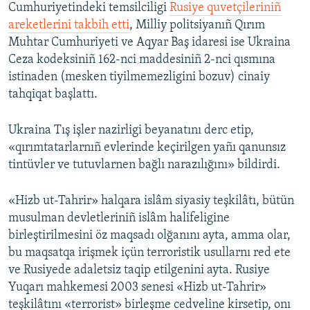
Cumhuriyetindeki temsilciligi
Rusiye quvetçileriniñ
areketlerini takbih etti
, Milliy politsiyanıñ Qırım
Muhtar Cumhuriyeti ve Aqyar Baş idaresi ise Ukraina
Ceza kodeksiniñ 162-nci maddesiniñ 2-nci qısmına
istinaden (mesken tiyilmemezligini bozuv) cinaiy
tahqiqat başlattı.
Ukraina Tış işler nazirligi beyanatını derc etip,
«qırımtatarlarnıñ evlerinde keçirilgen yañı qanunsız
tintüvler ve tutuvlarnen bağlı narazılığını» bildirdi.
«Hizb ut-Tahrir» halqara islâm siyasiy teşkilâtı, bütün
musulman devletleriniñ islâm halifeligine
birleştirilmesini öz maqsadı olğanını ayta, amma olar,
bu maqsatqa irişmek içün terroristik usullarnı red ete
ve Rusiyede adaletsiz taqip etilgenini ayta. Rusiye
Yuqarı mahkemesi 2003 senesi «Hizb ut-Tahrir»
teşkilâtını «terrorist» birleşme cedveline kirsetip, onı