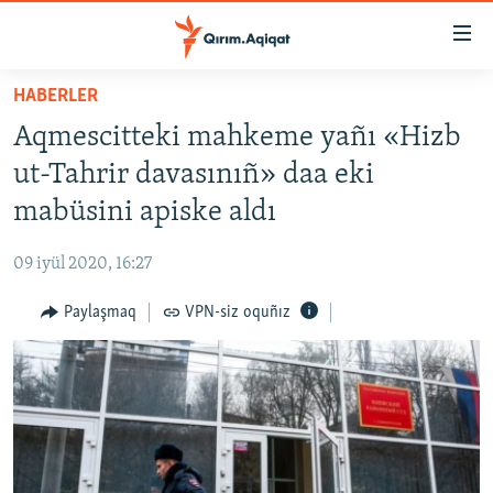
Link
açıqlığı
Esas
HABERLER
mündericege
HABERLER
Aqmescitteki mahkeme yañı «Hizb
qaytmaq
SİYASET
Baş
ut-Tahrir davasınıñ» daa eki
İQTİSADİYAT
navigatsiyağa
mabüsini apiske aldı
qaytmaq
CEMİYET
Qıdıruvğa
09 iyül 2020, 16:27
MEDENİYET
qaytmaq
Paylaşmaq
VPN-siz oquñız
İNSAN AQLARI
VİDEO
SÜRET
BLOGLAR
FİKİR