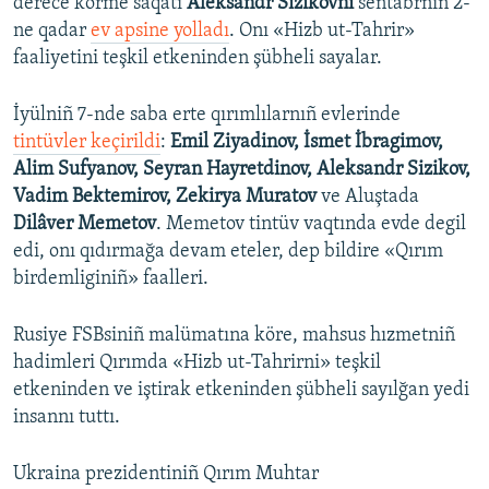
derece körme saqatı
Aleksandr Sizikovnı
sentâbrniñ 2-
ne qadar
ev apsine yolladı
. Onı «Hizb ut-Tahrir»
faaliyetini teşkil etkeninden şübheli sayalar.
İyülniñ 7-nde saba erte qırımlılarnıñ evlerinde
tintüvler keçirildi
:
Emil Ziyadinov, İsmet İbragimov,
Alim Sufyanov, Seyran Hayretdinov, Aleksandr Sizikov,
Vadim Bektemirov, Zekirya Muratov
ve Aluştada
Dilâver Memetov
. Memetov tintüv vaqtında evde degil
edi, onı qıdırmağa devam eteler, dep bildire «Qırım
birdemliginiñ» faalleri.
Rusiye FSBsiniñ malümatına köre, mahsus hızmetniñ
hadimleri Qırımda «Hizb ut-Tahrirni» teşkil
etkeninden ve iştirak etkeninden şübheli sayılğan yedi
insannı tuttı.
Ukraina prezidentiniñ Qırım Muhtar