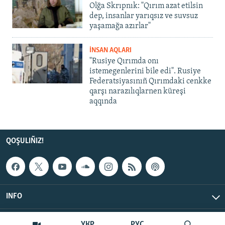
Olğa Skrıpnık: "Qırım azat etilsin
dep, insanlar yarıqsız ve suvsuz
yaşamağa azırlar"
İNSAN AQLARI
"Rusiye Qırımda onı
istemegenlerini bile edi". Rusiye
Federatsiyasınıñ Qırımdaki cenkke
qarşı narazılıqlarnen küreşi
aqqında
QOŞULIÑIZ!
INFO
© Qırım.Aqiqat, 2026 | All Rights Reserved.
УКР
РУС