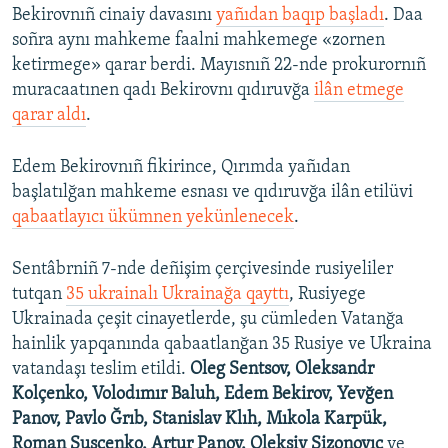
Bekirovnıñ cinaiy davasını
yañıdan baqıp başladı
. Daa
soñra aynı mahkeme faalni mahkemege «zornen
ketirmege» qarar berdi. Mayısnıñ 22-nde prokurornıñ
muracaatınen qadı Bekirovnı qıdıruvğa
ilân etmege
qarar aldı
.
Edem Bekirovnıñ fikirince, Qırımda yañıdan
başlatılğan mahkeme esnası ve qıdıruvğa ilân etilüvi
qabaatlayıcı ükümnen yekünlenecek
.
Sentâbrniñ 7-nde deñişim çerçivesinde rusiyeliler
tutqan
35 ukrainalı Ukrainağa qayttı
, Rusiyege
Ukrainada çeşit cinayetlerde, şu cümleden Vatanğa
hainlik yapqanında qabaatlanğan 35 Rusiye ve Ukraina
vatandaşı teslim etildi.
Oleg Sentsov, Oleksandr
Kolçenko, Volodımır Baluh, Edem Bekirov, Yevğen
Panov, Pavlo Ğrıb, Stanislav Klıh, Mıkola Karpük,
Roman Suşçenko, Artur Panov, Oleksiy Sizonovıç
ve