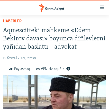
Link
açıqlığı
Esas
HABERLER
mündericege
HABERLER
Aqmescitteki mahkeme «Edem
qaytmaq
SİYASET
Baş
Bekirov davası» boyunca diñlevlerni
İQTİSADİYAT
navigatsiyağa
yañıdan başlattı – advokat
qaytmaq
CEMİYET
Qıdıruvğa
19 fevral 2021, 22:38
MEDENİYET
qaytmaq
Paylaşmaq
VPN-siz oquñız
İNSAN AQLARI
VİDEO
SÜRET
BLOGLAR
FİKİR