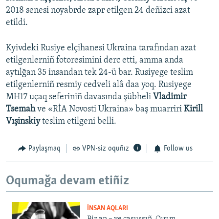
2018 senesi noyabrde zapr etilgen 24 deñizci azat
etildi.
Kyivdeki Rusiye elçihanesi Ukraina tarafından azat
etilgenlerniñ fotoresimini derc etti, amma anda
aytılğan 35 insandan tek 24-ü bar. Rusiyege teslim
etilgenlerniñ resmiy cedveli alâ daa yoq. Rusiyege
MH17 uçaq seferiniñ davasında şübheli
Vladimir
Tsemah
ve «RİA Novosti Ukraina» baş muarriri
Kirill
Vışinskiy
teslim etilgeni belli.
Paylaşmaq
VPN-siz oquñız
Follow us
Oqumağa devam etiñiz
İNSAN AQLARI