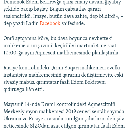
Demenok Edem Bekirovğa qarşı cinaiy davanı ğıyabiy
şekilde baqıp başlay. Bugün qabaatlav qararı
seslendirildi. İmaye, bütün dava sahte, dep bildirdi», –
dep yazdı Ladin
Facebook
saifesinde.
Onıñ aytqanına köre, bu dava boyunca nevbetteki
mahkeme oturışuvınıñ keçirilüvi martnıñ 4-ne saat
10:00-ğa aynı Aqmescit mahkemesinde planlaştırıla.
Rusiye kontrolindeki Qırım Yuqarı mahkemesi evelki
instantsiya mahkemesiniñ qararını deñiştirmeyip, eski
siyasiy mabüs, qırımtatar faali Edem Bekirovnı
qıdıruvğa ilân etti.
Mayısnıñ 14-nde Kreml kontrolindeki Aqmescitniñ
Merkeziy rayon mahkemesi 2019 senesi sentâbr ayında
Ukraina ve Rusiye arasında tutulğan şahıslarnı deñişüv
neticesinde SİZOdan azat etilgen qırımtatar faali Edem