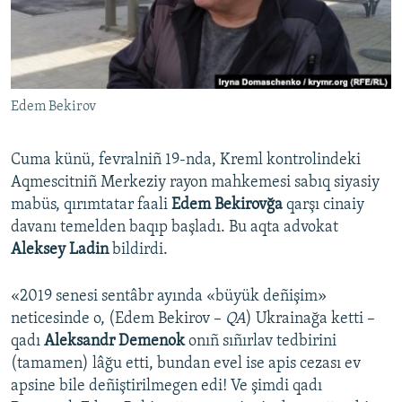
Русский
Українською
Edem Bekirov
QOŞULIÑIZ!
Cuma künü, fevralniñ 19-nda, Kreml kontrolindeki
Aqmescitniñ Merkeziy rayon mahkemesi sabıq siyasiy
RFE/RS bütün saytları
mabüs, qırımtatar faali
Edem Bekirovğa
qarşı cinaiy
davanı temelden baqıp başladı. Bu aqta advokat
Aleksey Ladin
bildirdi.
«2019 senesi sentâbr ayında «büyük deñişim»
neticesinde o, (Edem Bekirov –
QA
) Ukrainağa ketti –
qadı
Aleksandr Demenok
onıñ sıñırlav tedbirini
(tamamen) lâğu etti, bundan evel ise apis cezası ev
apsine bile deñiştirilmegen edi! Ve şimdi qadı