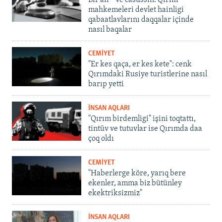
Bir an – ve casussıñ. Qırım
mahkemeleri devlet hainligi
qabaatlavlarını daqqalar içinde
nasıl baqalar
CEMİYET
"Er kes qaça, er kes kete": cenk
Qırımdaki Rusiye turistlerine nasıl
barıp yetti
İNSAN AQLARI
"Qırım birdemligi" işini toqtattı,
tintüv ve tutuvlar ise Qırımda daa
çoq oldı
CEMİYET
"Haberlerge köre, yarıq bere
ekenler, amma biz bütünley
ekektriksizmiz"
İNSAN AQLARI