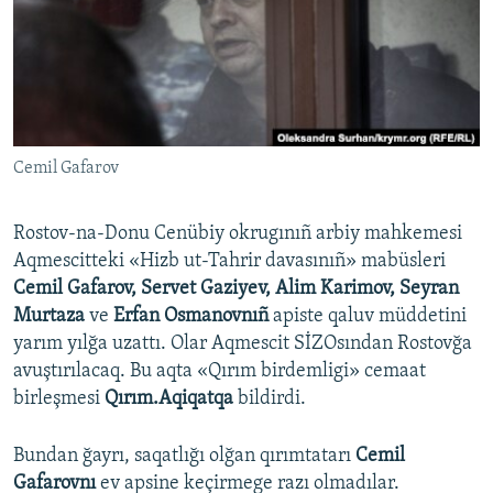
Русский
Українською
QOŞULIÑIZ!
Cemil Gafarov
Rostov-na-Donu Cenübiy okrugınıñ arbiy mahkemesi
RFE/RS bütün saytları
Aqmescitteki «Hizb ut-Tahrir davasınıñ» mabüsleri
Cemil Gafarov, Servet Gaziyev, Alim Karimov, Seyran
Murtaza
ve
Erfan Osmanovnıñ
apiste qaluv müddetini
yarım yılğa uzattı. Olar Aqmescit SİZOsından Rostovğa
avuştırılacaq. Bu aqta «Qırım birdemligi» cemaat
birleşmesi
Qırım.Aqiqatqa
bildirdi.
Bundan ğayrı, saqatlığı olğan qırımtatarı
Cemil
Gafarovnı
ev apsine keçirmege razı olmadılar.