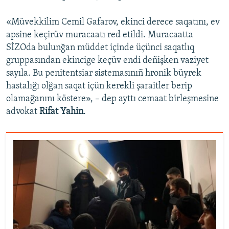
«Müvekkilim Cemil Gafarov, ekinci derece saqatını, ev
apsine keçirüv muracaatı red etildi. Muracaatta
SİZOda bulunğan müddet içinde üçünci saqatlıq
gruppasından ekincige keçüv endi deñişken vaziyet
sayıla. Bu penitentsiar sistemasınıñ hronik büyrek
hastalığı olğan saqat içün kerekli şaraitler berip
olamağanını köstere», – dep ayttı cemaat birleşmesine
advokat
Rifat Yahin
.