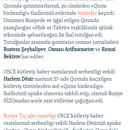
Qırımda qırımtatarlarnıñ, şu cümleden «Qırım
birdemligi» faalleriniñ evlerinde
tintüvler
keçirdi.
Umumen Rusiyede ve işğal etilgen Qırımda
yasaqlanğan «Hizb ut-Tahrir» teşkilâtında iştirak
etkeninde qabaatlanğan 24 faal tutulğan edi.
Tutulğanlar arasında qırımtatar cemaat jurnalistleri
Rustem Şeyhaliyev
,
Osman Arifmemetov
ve
Remzi
Bekirov
bar ediler.
OSCE kütleviy haber vastalarınıñ serbestligi vekili
Harlem Désir
martnıñ 27-nde Qırımda keçirilgen
kütleviy tintüvlerden soñ «Qırım birdemligi»
faalleriniñ apiske alınuvını takbih etip, olarnıñ Rusiye
SİZOsından acele azat etilüvine çağırğan edi.
Rusiye Tış işler nazirligi
OSCE kütleviy haber
vastalarınıñ serbestligi vekili Harlem Désirniñ apiske