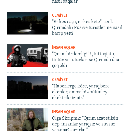
nasıl baqalar
CEMİYET
"Er kes qaça, er kes kete": cenk
Qırımdaki Rusiye turistlerine nasıl
barıp yetti
İNSAN AQLARI
"Qırım birdemligi" işini toqtattı,
tintüv ve tutuvlar ise Qırımda daa
çoq oldı
CEMİYET
"Haberlerge köre, yarıq bere
ekenler, amma biz bütünley
ekektriksizmiz"
İNSAN AQLARI
Olğa Skrıpnık: "Qırım azat etilsin
dep, insanlar yarıqsız ve suvsuz
yaşamağa azırlar"