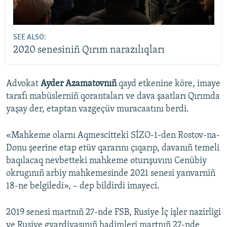
SEE ALSO:
2020 senesiniñ Qırım narazılıqları
Advokat
Ayder Azamatovnıñ
qayd etkenine köre, imaye
tarafı mabüslerniñ qorantaları ve dava şaatları Qırımda
yaşay der, etaptan vazgeçüv muracaatını berdi.
«Mahkeme olarnı Aqmescitteki SİZO-1-den Rostov-na-
Donu şeerine etap etüv qararını çıqarıp, davanıñ temeli
baqılacaq nevbetteki mahkeme oturışuvını Cenübiy
okrugınıñ arbiy mahkemesinde 2021 senesi yanvarniñ
18-ne belgiledi», – dep bildirdi imayeci.
2019 senesi martnıñ 27-nde FSB, Rusiye İç işler nazirligi
ve Rusiye gvardiyasınıñ hadimleri martnıñ 27-nde