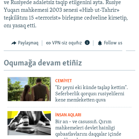
ve Rusiyede adaletsiz taqip etilgenini ayta. Rusiye
Yuqarı mahkemesi 2003 senesi «Hizb ut-Tahrir»
teşkilâtını 15 «terrorist» birleşme cedveline kirsetip,
onı yasaq etti.
Paylaşmaq
VPN-siz oquñız
Follow us
Oqumağa devam etiñiz
CEMİYET
"Er şeyni eki künde taşlap kettim".
Seferberlik qorqusı rusiyelilerni
kene memleketten quva
İNSAN AQLARI
Bir an – ve casussıñ. Qırım
mahkemeleri devlet hainligi
qabaatlavlarını daqqalar içinde