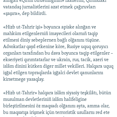
alınğan «Qırım birdemliginiñ» faallerini, Qırımdaki
vatandaş jurnalistlerini azat etmek çağıruvları
«şaşıra», dep bildirdi.
«Hizb ut-Tahrir işi» boyunca apiske alınğan ve
mahküm etilgenlerniñ imayecileri olarnıñ taqip
etilmesi diniy sebeplernen bağlı olğanını tüşüne.
Advokatlar qayd etkenine köre, Rusiye uquq qoruyıcı
organları tarafından bu dava boyunca taqip etilgenler –
ekseriyeti qırımtatarlar ve ukrain, rus, tacik, azeri ve
islâm dinini kütken diger millet vekilleri. Halqara uquq
işğal etilgen topraqlarda işğalci devlet qanunlarını
kirsetmege yasaqlay.
«Hizb ut-Tahrir» halqara islâm siyasiy teşkilâtı, bütün
musulman devletleriniñ islâm halifeligine
birleştirilmesini öz maqsadı olğanını ayta, amma olar,
bu maqsatqa irişmek içün terroristik usullarnı red ete