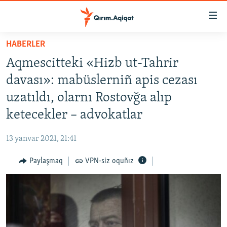
Link
açıqlığı
Esas
HABERLER
mündericege
HABERLER
Aqmescitteki «Hizb ut-Tahrir
qaytmaq
SİYASET
Baş
davası»: mabüslerniñ apis cezası
İQTİSADİYAT
navigatsiyağa
uzatıldı, olarnı Rostovğa alıp
qaytmaq
CEMİYET
ketecekler – advokatlar
Qıdıruvğa
MEDENİYET
qaytmaq
13 yanvar 2021, 21:41
İNSAN AQLARI
Paylaşmaq
VPN-siz oquñız
VİDEO
SÜRET
BLOGLAR
FİKİR