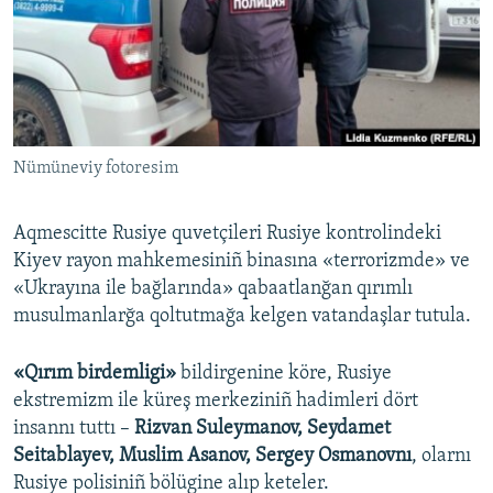
Русский
Українською
QOŞULIÑIZ!
Nümüneviy fotoresim
Aqmescitte Rusiye quvetçileri Rusiye kontrolindeki
RFE/RS bütün saytları
Kiyev rayon mahkemesiniñ binasına «terrorizmde» ve
«Ukrayına ile bağlarında» qabaatlanğan qırımlı
musulmanlarğa qoltutmağa kelgen vatandaşlar tutula.
«Qırım birdemligi»
bildirgenine köre, Rusiye
ekstremizm ile küreş merkeziniñ hadimleri dört
insannı tuttı –
Rizvan Suleymanov, Seydamet
Seitablayev, Muslim Asanov, Sergey Osmanovnı
, olarnı
Rusiye polisiniñ bölügine alıp keteler.