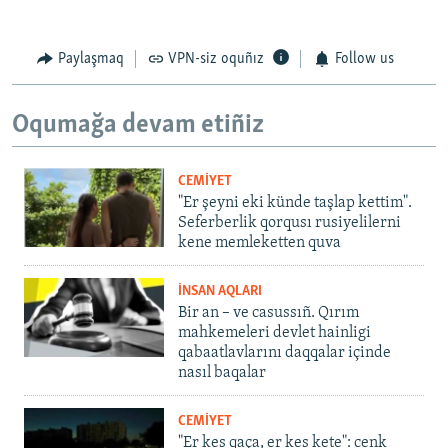
Paylaşmaq
VPN-siz oquñız
Follow us
Oqumağa devam etiñiz
CEMİYET
"Er şeyni eki künde taşlap kettim".
Seferberlik qorqusı rusiyelilerni
kene memleketten quva
İNSAN AQLARI
Bir an – ve casussıñ. Qırım
mahkemeleri devlet hainligi
qabaatlavlarını daqqalar içinde
nasıl baqalar
CEMİYET
"Er kes qaça, er kes kete": cenk