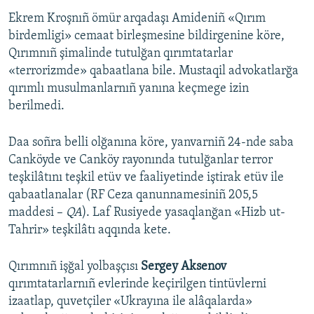
Ekrem Kroşnıñ ömür arqadaşı Amideniñ «Qırım
birdemligi» cemaat birleşmesine bildirgenine köre,
Qırımnıñ şimalinde tutulğan qırımtatarlar
«terrorizmde» qabaatlana bile. Mustaqil advokatlarğa
qırımlı musulmanlarnıñ yanına keçmege izin
berilmedi.
Daa soñra belli olğanına köre, yanvarniñ 24-nde saba
Canköyde ve Canköy rayonında tutulğanlar terror
teşkilâtını teşkil etüv ve faaliyetinde iştirak etüv ile
qabaatlanalar (RF Ceza qanunnamesiniñ 205,5
maddesi –
QA
). Laf Rusiyede yasaqlanğan «Hizb ut-
Tahrir» teşkilâtı aqqında kete.
Qırımnıñ işğal yolbaşçısı
Sergey Aksenov
qırımtatarlarnıñ evlerinde keçirilgen tintüvlerni
izaatlap, quvetçiler «Ukrayına ile alâqalarda»