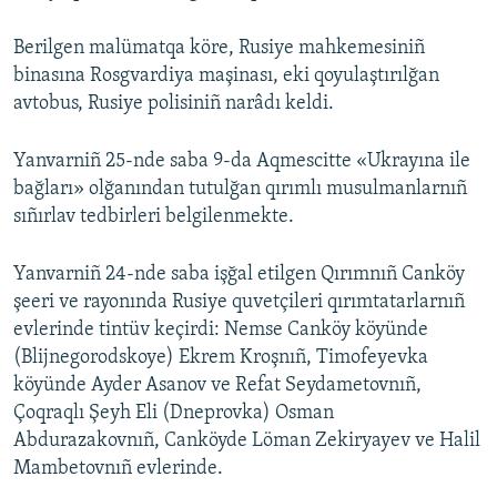
Berilgen malümatqa köre, Rusiye mahkemesiniñ
binasına Rosgvardiya maşinası, eki qoyulaştırılğan
avtobus, Rusiye polisiniñ narâdı keldi.
Yanvarniñ 25-nde saba 9-da Aqmescitte «Ukrayına ile
bağları» olğanından tutulğan qırımlı musulmanlarnıñ
sıñırlav tedbirleri belgilenmekte.
Yanvarniñ 24-nde saba işğal etilgen Qırımnıñ Canköy
şeeri ve rayonında Rusiye quvetçileri qırımtatarlarnıñ
evlerinde tintüv keçirdi: Nemse Canköy köyünde
(Blijnegorodskoye) Ekrem Kroşnıñ, Timofeyevka
köyünde Ayder Asanov ve Refat Seydametovnıñ,
Çoqraqlı Şeyh Eli (Dneprovka) Osman
Abdurazakovnıñ, Canköyde Löman Zekiryayev ve Halil
Mambetovnıñ evlerinde.