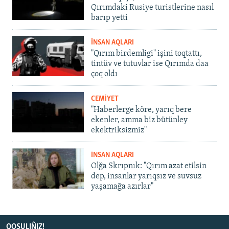
Qırımdaki Rusiye turistlerine nasıl
barıp yetti
İNSAN AQLARI
"Qırım birdemligi" işini toqtattı,
tintüv ve tutuvlar ise Qırımda daa
çoq oldı
CEMİYET
"Haberlerge köre, yarıq bere
ekenler, amma biz bütünley
ekektriksizmiz"
İNSAN AQLARI
Olğa Skrıpnık: "Qırım azat etilsin
dep, insanlar yarıqsız ve suvsuz
yaşamağa azırlar"
QOŞULIÑIZ!