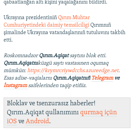
qabaatlanğan altı kişini yaqalağanını bildirdi.
Ukrayına prezidentiniñ
Qırım Muhtar
Cumhuriyetindeki daimiy temsilciligi
Qırımnıñ
şimalinde Ukrayına vatandaşlarınıñ tutuluvını takbih
etti.
Roskomnadzor
Qırım.Aqiqat
saytını blok etti.
Qırım.Aqiqatnı
küzgü saytı vastasınen oqumaq
mümkün:
https://krymrcriywdcchs.azureedge.net
.
Esas adise-vaqialarnı
Qırım.Aqiqatnıñ
Telegram
ve
İnstagram
saifelerinden taqip etiñiz.
Bloklav ve tsenzurasız haberler!
Qırım.Aqiqat qullanımını
qurmaq içün
iOS
ve
Android
.