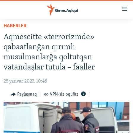
Link
açıqlığı
Esas
HABERLER
mündericege
HABERLER
Aqmescitte «terrorizmde»
qaytmaq
SİYASET
Baş
qabaatlanğan qırımlı
İQTİSADİYAT
navigatsiyağa
musulmanlarğa qoltutqan
qaytmaq
CEMİYET
vatandaşlar tutula – faaller
Qıdıruvğa
MEDENİYET
qaytmaq
25 yanvar 2023, 10:48
İNSAN AQLARI
Paylaşmaq
VPN-siz oquñız
VİDEO
SÜRET
BLOGLAR
FİKİR