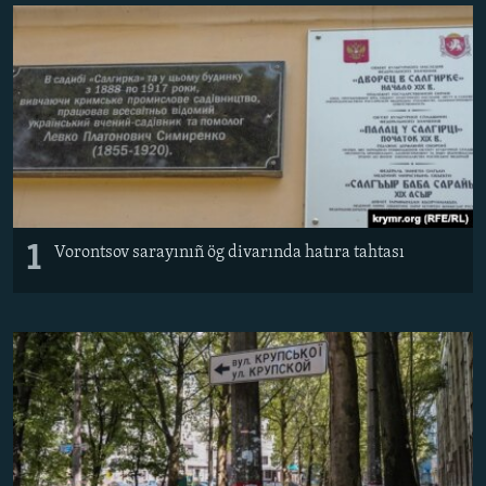
Русский
Українською
QOŞULIÑIZ!
RFE/RS bütün saytları
1
Vorontsov sarayınıñ ög divarında hatıra tahtası