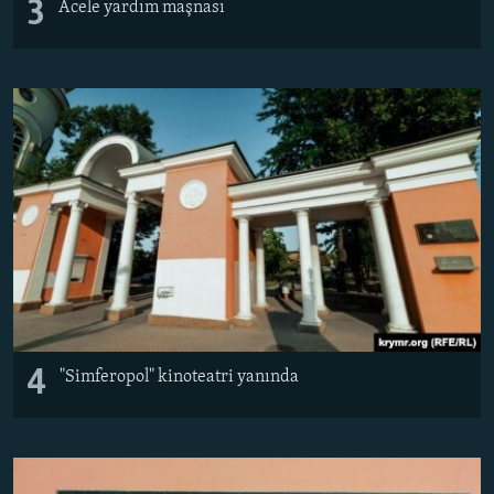
3
Acele yardım maşnası
4
"Simferopol" kinoteatri yanında