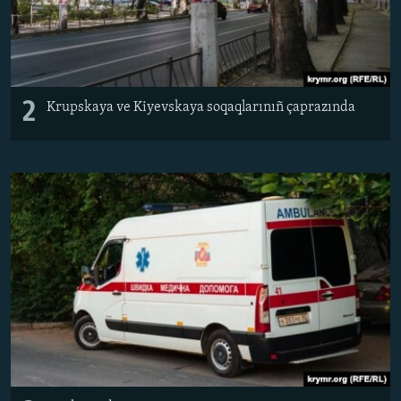
2
Krupskaya ve Kiyevskaya soqaqlarınıñ çaprazında