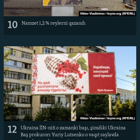
10
Namzet 1,2 % reylerni qazandı
12
Ukraina İİN-niñ o zamanki başı, şimdiki Ukraina
Baş prokurorı Yuriy Lutsenko o vaqıt saylavda