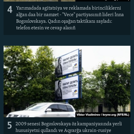
4
Yarımadada agitatsiya ve reklamada birinciliklerni
alğan daa bir namzet - "Vece" partiyasınıñ lideri İnna
Bogoslovskaya. Qadın oşağan taktikanı sayladı:
telefon etesin ve cevap alasıñ
5
2009 senesi Bogoslovskaya öz kampaniyasında yerli
hususiyetni qullandı ve Aqyarğa ukrain-rusiye