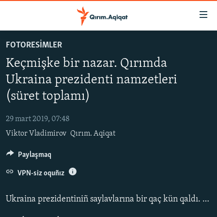
Link
açıqlığı
Esas
FOTORESİMLER
mündericege
HABERLER
Keçmişke bir nazar. Qırımda
qaytmaq
SİYASET
Baş
Ukraina prezidenti namzetleri
İQTİSADİYAT
navigatsiyağa
(süret toplamı)
qaytmaq
CEMİYET
Qıdıruvğa
29 mart 2019, 07:48
MEDENİYET
qaytmaq
Viktor Vladimirov
Qırım. Aqiqat
İNSAN AQLARI
Paylaşmaq
VİDEO
SÜRET
VPN-siz oquñız
BLOGLAR
Ukraina prezidentiniñ saylavlarına bir qaç kün qaldı. Saylavdan evel şeer ve köylerniñ soqaqlarında devlet başı vazifesine namzetlerniñ betlerinen bilbordlar peyda oildı.
FİKİR