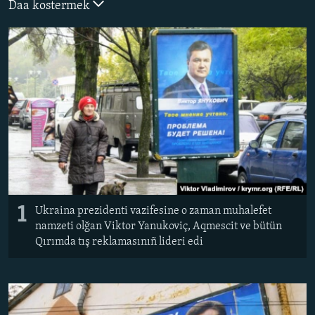
Daa kostermek
Русский
Українською
QOŞULIÑIZ!
RFE/RS bütün saytları
1
Ukraina prezidenti vazifesine o zaman muhalefet
namzeti olğan Viktor Yanukoviç, Aqmescit ve bütün
Qırımda tış reklamasınıñ lideri edi