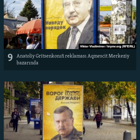
9
Anatoliy Gritsenkonıñ reklaması Aqmescit Merkeziy
bazarında