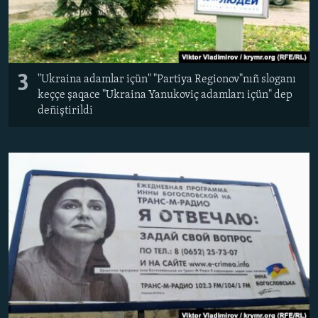
3
"Ukraina adamlar içün" "Partiya Regionov"nıñ sloganı
keççe şaqace "Ukraina Yanukoviç adamları içün" dep
deñiştirildi