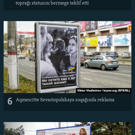
toprağı statusını bermege teklif etti
6
Aqmescitte Sevastopolskaya soqağında reklama