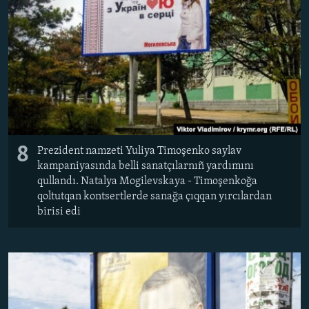
8
Prezident namzeti Yuliya Timoşenko saylav
kampaniyasında belli sanatçılarnıñ yardımını
qullandı. Natalya Mogilevskaya - Timoşenkoğa
qoltutqan kontsertlerde sanağa çıqqan yırcılardan
birisi edi