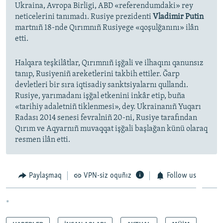
Ukraina, Avropa Birligi, ABD «referendumdaki» rey
neticelerini tanımadı. Rusiye prezidenti
Vladimir Putin
martnıñ 18-nde Qırımnıñ Rusiyege «qoşulğanını» ilân
etti.
Halqara teşkilâtlar, Qırımnıñ işğali ve ilhaqını qanunsız
tanıp, Rusiyeniñ areketlerini takbih ettiler. Ğarp
devletleri bir sıra iqtisadiy sanktsiyalarnı qullandı.
Rusiye, yarımadanı işğal etkenini inkâr etip, buña
«tarihiy adaletniñ tiklenmesi», dey. Ukrainanıñ Yuqarı
Radası 2014 senesi fevralniñ 20-ni, Rusiye tarafından
Qırım ve Aqyarnıñ muvaqqat işğali başlağan künü olaraq
resmen ilân etti.
Paylaşmaq
VPN-siz oquñız
Follow us
*