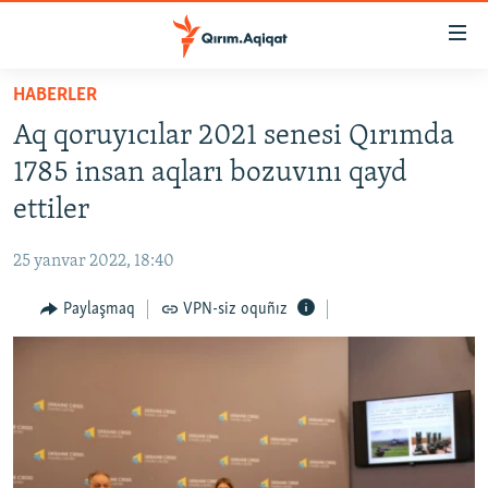
Link
açıqlığı
Esas
HABERLER
mündericege
HABERLER
Aq qoruyıcılar 2021 senesi Qırımda
qaytmaq
SİYASET
Baş
1785 insan aqları bozuvını qayd
İQTİSADİYAT
navigatsiyağa
ettiler
qaytmaq
CEMİYET
Qıdıruvğa
25 yanvar 2022, 18:40
MEDENİYET
qaytmaq
Paylaşmaq
VPN-siz oquñız
İNSAN AQLARI
VİDEO
SÜRET
BLOGLAR
FİKİR