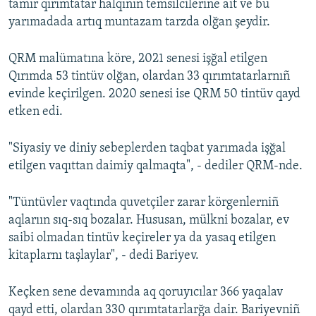
tamır qırımtatar halqınıñ temsilcilerine ait ve bu
yarımadada artıq muntazam tarzda olğan şeydir.
QRM malümatına köre, 2021 senesi işğal etilgen
Qırımda 53 tintüv olğan, olardan 33 qırımtatarlarnıñ
evinde keçirilgen. 2020 senesi ise QRM 50 tintüv qayd
etken edi.
"Siyasiy ve diniy sebeplerden taqbat yarımada işğal
etilgen vaqıttan daimiy qalmaqta", - dediler QRM-nde.
"Tüntüvler vaqtında quvetçiler zarar körgenlerniñ
aqlarıın sıq-sıq bozalar. Hususan, mülkni bozalar, ev
saibi olmadan tintüv keçireler ya da yasaq etilgen
kitaplarnı taşlaylar", - dedi Bariyev.
Keçken sene devamında aq qoruyıcılar 366 yaqalav
qayd etti, olardan 330 qırımtatarlarğa dair. Bariyevniñ