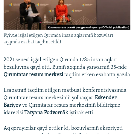
Русский
Українською
Kyivde işğal etilgen Qırımda insan aqlarınıñ bozuvları
QOŞULIÑIZ!
aqqında esabat taqdim etildi
2021 senesi işğal etilgen Qırımda 1785 insan aqları
RFE/RS bütün saytları
bozuluvına qayd etti. Bunıñ aqqında yanvarnıñ 25-nde
Qırımtatar resurs merkezi
taqdim etken esabatta yazıla
Esabatnıñ taqdim etilgen matbuat konferentsiyasında
Qırımtatar resurs merkeziniñ yolbaşçısı
Eskender
Bariyev
ve Qırımtatar resurs merkeziniñ bildirişme
idarecisi
Tatyana Podvornâk
iştirak etti.
Aq qoruyıcılar qayd ettiler ki, bozuvlarnıñ ekseriyeti