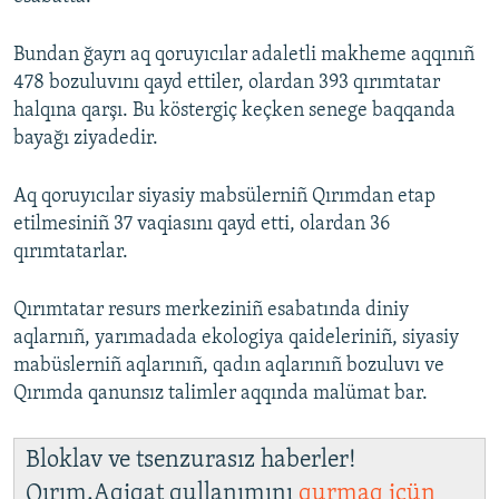
Bundan ğayrı aq qoruyıcılar adaletli makheme aqqınıñ
478 bozuluvını qayd ettiler, olardan 393 qırımtatar
halqına qarşı. Bu köstergiç keçken senege baqqanda
bayağı ziyadedir.
Aq qoruyıcılar siyasiy mabsülerniñ Qırımdan etap
etilmesiniñ 37 vaqiasını qayd etti, olardan 36
qırımtatarlar.
Qırımtatar resurs merkeziniñ esabatında diniy
aqlarnıñ, yarımadada ekologiya qaideleriniñ, siyasiy
mabüslerniñ aqlarınıñ, qadın aqlarınıñ bozuluvı ve
Qırımda qanunsız talimler aqqında malümat bar.
Bloklav ve tsenzurasız haberler!
Qırım.Aqiqat qullanımını
qurmaq içün