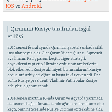
iOS
ve
Android
.
Qırımnıñ Rusiye tarafından işğal
etilüvi
2014 senesi fevral ayında Qırımda işaretsiz urbada silâlı
insanlar peyda oldı. Olar Qırım Yuqarı Şurası, Aqmescit
ava limanı, Keriç parom keçiti, diger strategik
obyektlerni zapt etip, Ukraina ordusınıñ areketlerini
blok etken edi. Rusiye akimiyeti bu insanlarnıñ Rusiye
ordusınıñ arbiyleri olğanını başta inkâr etken edi. Daa
soñra Rusiye prezidenti Vladimir Putin bular Rusiye
arbiyleri olğanını tanıdı.
2014 senesi martnıñ 16-nda Qırım ve Aqyarda yarımada
statusınen bağlı dünyada tanılmağan «referendum» olıp
keçti, onıñ neticesinde Rusiye Qırımnı öz terkibine aldı.