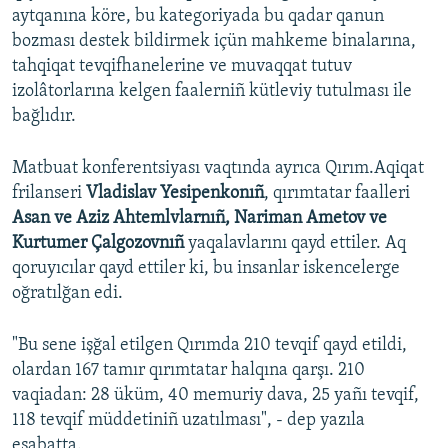
aytqanına köre, bu kategoriyada bu qadar qanun
bozması destek bildirmek içün mahkeme binalarına,
tahqiqat tevqifhanelerine ve muvaqqat tutuv
izolâtorlarına kelgen faalerniñ kütleviy tutulması ile
bağlıdır.
Matbuat konferentsiyası vaqtında ayrıca Qırım.Aqiqat
frilanseri
Vladislav Yesipenkonıñ
, qırımtatar faalleri
Asan ve Aziz Ahtemlvlarnıñ, Nariman Ametov ve
Kurtumer Çalgozovnıñ
yaqalavlarını qayd ettiler. Aq
qoruyıcılar qayd ettiler ki, bu insanlar iskencelerge
oğratılğan edi.
"Bu sene işğal etilgen Qırımda 210 tevqif qayd etildi,
olardan 167 tamır qırımtatar halqına qarşı. 210
vaqiadan: 28 üküm, 40 memuriy dava, 25 yañı tevqif,
118 tevqif müddetiniñ uzatılması", - dep yazıla
esabatta.