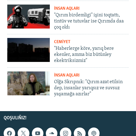
İNSAN AQLARI
"Qırım birdemligi" işini toqtattı,
tintüv ve tutuvlar ise Qırımda daa
çoq oldı
CEMİYET
"Haberlerge köre, yarıq bere
ekenler, amma biz bütünley
ekektriksizmiz"
İNSAN AQLARI
Olğa Skrıpnık: "Qırım azat etilsin
dep, insanlar yarıqsız ve suvsuz
yaşamağa azırlar"
QOŞULIÑIZ!