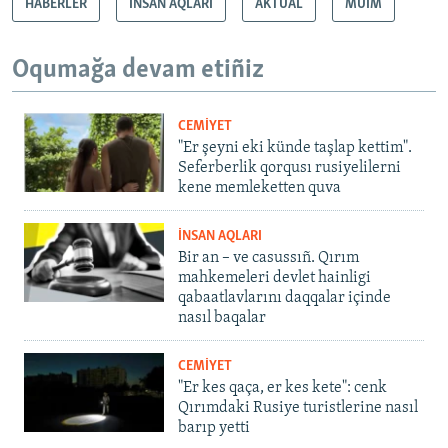
HABERLER
İNSAN AQLARI
AKTUAL
MÜİM
Oqumağa devam etiñiz
CEMİYET
"Er şeyni eki künde taşlap kettim".
Seferberlik qorqusı rusiyelilerni
kene memleketten quva
İNSAN AQLARI
Bir an – ve casussıñ. Qırım
mahkemeleri devlet hainligi
qabaatlavlarını daqqalar içinde
nasıl baqalar
CEMİYET
"Er kes qaça, er kes kete": cenk
Qırımdaki Rusiye turistlerine nasıl
barıp yetti