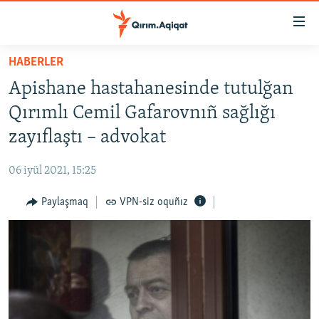
Link
açıqlığı
Esas
HABERLER
mündericege
HABERLER
Apishane hastahanesinde tutulğan
qaytmaq
SİYASET
Baş
Qırımlı Cemil Gafarovnıñ sağlığı
İQTİSADİYAT
navigatsiyağa
zayıflaştı – advokat
qaytmaq
CEMİYET
Qıdıruvğa
06 iyül 2021, 15:25
MEDENİYET
qaytmaq
Paylaşmaq
VPN-siz oquñız
İNSAN AQLARI
VİDEO
SÜRET
BLOGLAR
FİKİR