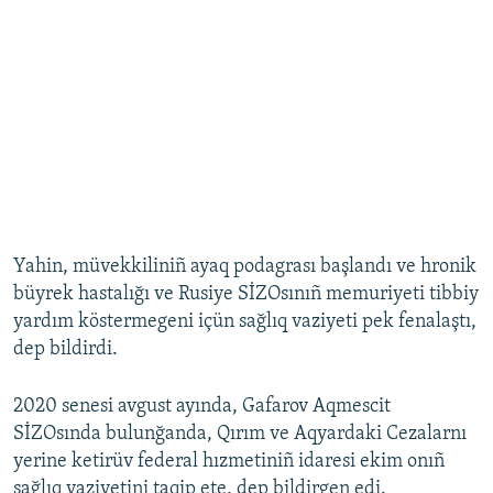
Yahin, müvekkiliniñ ayaq podagrası başlandı ve hronik
büyrek hastalığı ve Rusiye SİZOsınıñ memuriyeti tibbiy
yardım köstermegeni içün sağlıq vaziyeti pek fenalaştı,
dep bildirdi.
2020 senesi avgust ayında, Gafarov Aqmescit
SİZOsında bulunğanda, Qırım ve Aqyardaki Cezalarnı
yerine ketirüv federal hızmetiniñ idaresi ekim onıñ
sağlıq vaziyetini taqip ete, dep bildirgen edi.