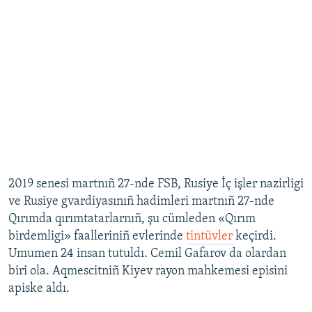
2019 senesi martnıñ 27-nde FSB, Rusiye İç işler nazirligi
ve Rusiye gvardiyasınıñ hadimleri martnıñ 27-nde
Qırımda qırımtatarlarnıñ, şu cümleden «Qırım
birdemligi» faalleriniñ evlerinde
tintüvler
keçirdi.
Umumen 24 insan tutuldı. Cemil Gafarov da olardan
biri ola. Aqmescitniñ Kiyev rayon mahkemesi episini
apiske aldı.