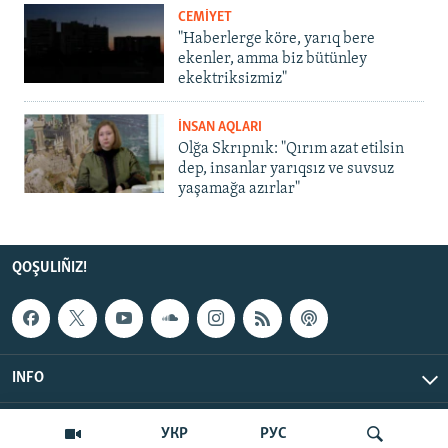
CEMİYET
"Haberlerge köre, yarıq bere
ekenler, amma biz bütünley
ekektriksizmiz"
İNSAN AQLARI
Olğa Skrıpnık: "Qırım azat etilsin
dep, insanlar yarıqsız ve suvsuz
yaşamağa azırlar"
QOŞULIÑIZ!
INFO
© Qırım.Aqiqat, 2026 | All Rights Reserved.
УКР
РУС