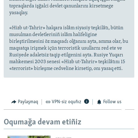
topraqlarda işğalci devlet qanunlarını kirsetmege
yasaqlay.
«Hizb ut-Tahrir» halqara islâm siyasiy teşkilâtı, bütün
musulman devletleriniñ islâm halifeligine
birleştirilmesini öz maqsadı olğanını ayta, amma olar, bu
maqsatqa irişmek içün terroristik usullarnı red ete ve
Rusiyede adaletsiz taqip etilgenini ayta. Rusiye Yuqarı
mahkemesi 2003 senesi «Hizb ut-Tahrir» teşkilâtını 15
«terrorist» birleşme cedveline kirsetip, onı yasaq etti.
Paylaşmaq
VPN-siz oquñız
Follow us
Oqumağa devam etiñiz