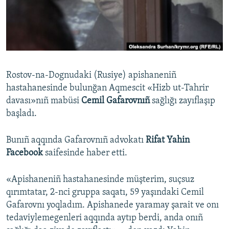
Русский
Українською
QOŞULIÑIZ!
Rostov-na-Dognudaki (Rusiye) apishaneniñ
hastahanesinde bulunğan Aqmescit «Hizb ut-Tahrir
davası»nıñ mabüsi
Cemil Gafarovnıñ
sağlığı zayıflaşıp
RFE/RS bütün saytları
başladı.
Bunıñ aqqında Gafarovnıñ advokatı
Rifat Yahin
Facebook
saifesinde haber etti.
«Apishaneniñ hastahanesinde müşterim, suçsuz
qırımtatar, 2-nci gruppa saqatı, 59 yaşındaki Cemil
Gafarovnı yoqladım. Apishanede yaramay şarait ve onı
tedaviylemegenleri aqqında aytıp berdi, anda onıñ