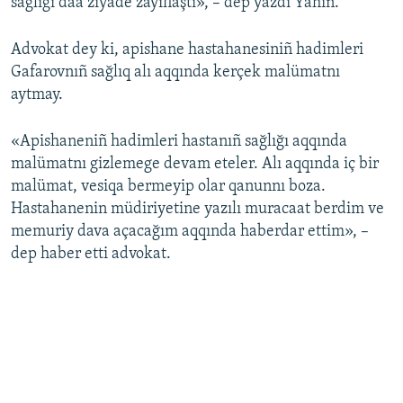
sağlığı daa ziyade zayıflaştı», – dep yazdı Yahin.
Advokat dey ki, apishane hastahanesiniñ hadimleri
Gafarovnıñ sağlıq alı aqqında kerçek malümatnı
aytmay.
«Apishaneniñ hadimleri hastanıñ sağlığı aqqında
malümatnı gizlemege devam eteler. Alı aqqında iç bir
malümat, vesiqa bermeyip olar qanunnı boza.
Hastahanenin müdiriyetine yazılı muracaat berdim ve
memuriy dava açacağım aqqında haberdar ettim», –
dep haber etti advokat.