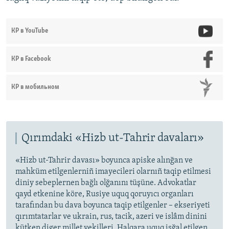
КР в YouTube
КР в Facebook
КР в мобильном
Qırımdaki «Hizb ut-Tahrir davaları»
«Hizb ut-Tahrir davası» boyunca apiske alınğan ve
mahküm etilgenlerniñ imayecileri olarnıñ taqip etilmesi
diniy sebeplernen bağlı olğanını tüşüne. Advokatlar
qayd etkenine köre, Rusiye uquq qoruyıcı organları
tarafından bu dava boyunca taqip etilgenler – ekseriyeti
qırımtatarlar ve ukrain, rus, tacik, azeri ve islâm dinini
kütken diger millet vekilleri. Halqara uquq işğal etilgen