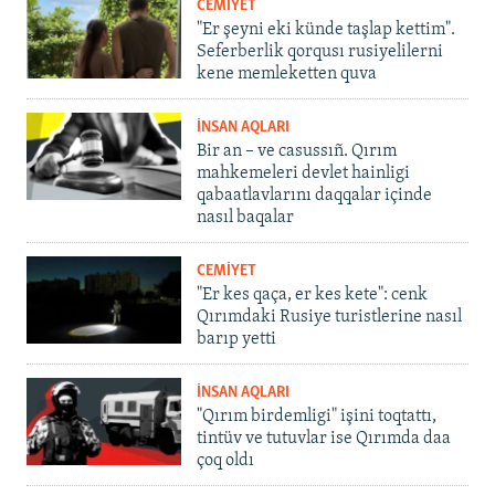
CEMİYET
"Er şeyni eki künde taşlap kettim".
Seferberlik qorqusı rusiyelilerni
kene memleketten quva
İNSAN AQLARI
Bir an – ve casussıñ. Qırım
mahkemeleri devlet hainligi
qabaatlavlarını daqqalar içinde
nasıl baqalar
CEMİYET
"Er kes qaça, er kes kete": cenk
Qırımdaki Rusiye turistlerine nasıl
barıp yetti
İNSAN AQLARI
"Qırım birdemligi" işini toqtattı,
tintüv ve tutuvlar ise Qırımda daa
çoq oldı