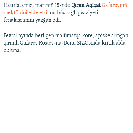
Hatırlatamız, martnıñ 15-nde
Qırım.Aqiqat
Gafarovnıñ
mektübini elde etti
, mabüs sağlıq vaziyeti
fenalaşqanını yazğan edi.
Fevral ayında berilgen malümatqa köre, apiske alınğan
qırımlı Gafarov Rostov-na-Donu SİZOsında kritik alda
buluna.