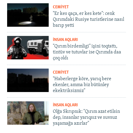
CEMİYET
"Er kes qaça, er kes kete": cenk
Qırımdaki Rusiye turistlerine nasıl
barıp yetti
İNSAN AQLARI
"Qırım birdemligi" işini toqtattı,
tintüv ve tutuvlar ise Qırımda daa
çoq oldı
CEMİYET
"Haberlerge köre, yarıq bere
ekenler, amma biz bütünley
ekektriksizmiz"
İNSAN AQLARI
Olğa Skrıpnık: "Qırım azat etilsin
dep, insanlar yarıqsız ve suvsuz
yaşamağa azırlar"