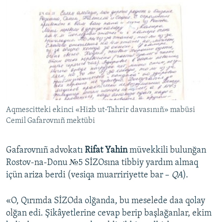
Aqmescitteki ekinci «Hizb ut-Tahrir davasınıñ» mabüsi
Cemil Gafarovnıñ mektübi
Gafarovnıñ advokatı
Rifat Yahin
müvekkili bulunğan
Rostov-na-Donu №5 SİZOsına tibbiy yardım almaq
içün ariza berdi (vesiqa muarririyette bar –
QA
).
«O, Qırımda SİZOda olğanda, bu meselede daa qolay
olğan edi. Şikâyetlerine cevap berip başlağanlar, ekim