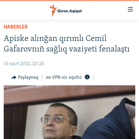
Link
açıqlığı
Esas
HABERLER
mündericege
HABERLER
Apiske alınğan qırımlı Cemil
qaytmaq
SİYASET
Baş
Gafarovnıñ sağlıq vaziyeti fenalaştı
İQTİSADİYAT
navigatsiyağa
qaytmaq
15 mart 2021, 20:25
CEMİYET
Qıdıruvğa
MEDENİYET
Paylaşmaq
VPN-siz oquñız
qaytmaq
İNSAN AQLARI
VİDEO
SÜRET
BLOGLAR
FİKİR