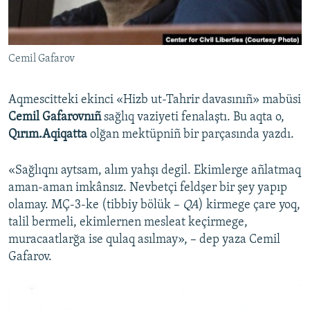
Русский
Українською
Cemil Gafarov
QOŞULIÑIZ!
Aqmescitteki ekinci «Hizb ut-Tahrir davasınıñ» mabüsi
Cemil Gafarovnıñ
sağlıq vaziyeti fenalaştı. Bu aqta o,
Qırım.Aqiqatta
olğan mektüpniñ bir parçasında yazdı.
RFE/RS bütün saytları
«Sağlıqnı aytsam, alım yahşı degil. Ekimlerge añlatmaq
aman-aman imkânsız. Nevbetçi feldşer bir şey yapıp
olamay. MÇ-3-ke (tibbiy bölük –
QA
) kirmege çare yoq,
talil bermeli, ekimlernen mesleat keçirmege,
muracaatlarğa ise qulaq asılmay», – dep yaza Cemil
Gafarov.