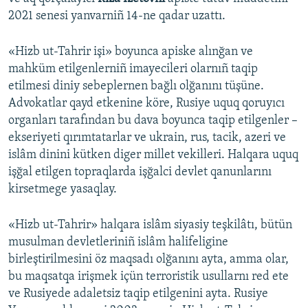
2021 senesi yanvarniñ 14-ne qadar uzattı.
«Hizb ut-Tahrir işi» boyunca apiske alınğan ve
mahküm etilgenlerniñ imayecileri olarnıñ taqip
etilmesi diniy sebeplernen bağlı olğanını tüşüne.
Advokatlar qayd etkenine köre, Rusiye uquq qoruyıcı
organları tarafından bu dava boyunca taqip etilgenler –
ekseriyeti qırımtatarlar ve ukrain, rus, tacik, azeri ve
islâm dinini kütken diger millet vekilleri. Halqara uquq
işğal etilgen topraqlarda işğalci devlet qanunlarını
kirsetmege yasaqlay.
«Hizb ut-Tahrir» halqara islâm siyasiy teşkilâtı, bütün
musulman devletleriniñ islâm halifeligine
birleştirilmesini öz maqsadı olğanını ayta, amma olar,
bu maqsatqa irişmek içün terroristik usullarnı red ete
ve Rusiyede adaletsiz taqip etilgenini ayta. Rusiye