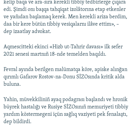
kelip baqa ve ara-sıra kerekli tibbiy tedbirlerge çıqara
edi. Şimdi onı başqa tahqiqat izolâtorına etap etkenler
ve yañıdan başlamaq kerek. Men kerekli ariza berdim,
daa bir kere bütün tibbiy vesiqalarnı ilâve ettim», –
dep izaatlay advokat.
Aqmescitteki ekinci «Hizb ut-Tahrir davası» ilk sefer
2021 senesi martnıñ 18-nde temelden baqıldı.
Fevral ayında berilgen malümatqa köre, apiske alınğan
qırımlı Gafarov Rostov-na-Donu SİZOsında kritik alda
buluna.
Yahin, müvekkiliniñ ayaq podagrası başlandı ve hronik
büyrek hastalığı ve Rusiye SİZOsınıñ memuriyeti tibbiy
yardım köstermegeni içün sağlıq vaziyeti pek fenalaştı,
dep bildirdi.