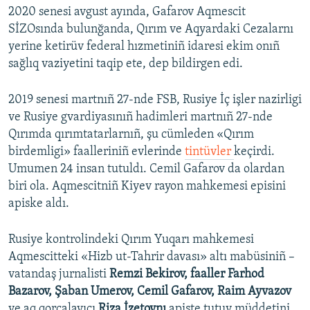
2020 senesi avgust ayında, Gafarov Aqmescit
SİZOsında bulunğanda, Qırım ve Aqyardaki Cezalarnı
yerine ketirüv federal hızmetiniñ idaresi ekim onıñ
sağlıq vaziyetini taqip ete, dep bildirgen edi.
2019 senesi martnıñ 27-nde FSB, Rusiye İç işler nazirligi
ve Rusiye gvardiyasınıñ hadimleri martnıñ 27-nde
Qırımda qırımtatarlarnıñ, şu cümleden «Qırım
birdemligi» faalleriniñ evlerinde
tintüvler
keçirdi.
Umumen 24 insan tutuldı. Cemil Gafarov da olardan
biri ola. Aqmescitniñ Kiyev rayon mahkemesi episini
apiske aldı.
Rusiye kontrolindeki Qırım Yuqarı mahkemesi
Aqmescitteki «Hizb ut-Tahrir davası» altı mabüsiniñ –
vatandaş jurnalisti
Remzi Bekirov, faaller Farhod
Bazarov, Şaban Umerov, Cemil Gafarov, Raim Ayvazov
ve aq qorçalayıcı
Riza İzetovnı
apiste tutuv müddetini