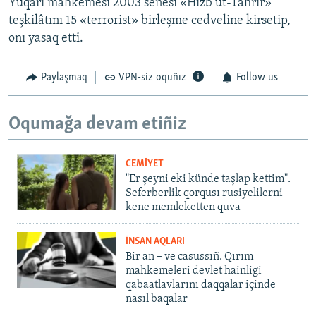
Yuqarı mahkemesi 2003 senesi «Hizb ut-Tahrir»
teşkilâtını 15 «terrorist» birleşme cedveline kirsetip,
onı yasaq etti.
Paylaşmaq
VPN-siz oquñız
Follow us
Oqumağa devam etiñiz
CEMİYET
"Er şeyni eki künde taşlap kettim".
Seferberlik qorqusı rusiyelilerni
kene memleketten quva
İNSAN AQLARI
Bir an – ve casussıñ. Qırım
mahkemeleri devlet hainligi
qabaatlavlarını daqqalar içinde
nasıl baqalar