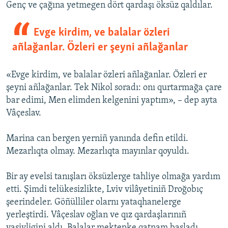
Genç ve çağına yetmegen dört qardaşı öksüz qaldılar.
Evge kirdim, ve balalar özleri
añlağanlar. Özleri er şeyni añlağanlar
«Evge kirdim, ve balalar özleri añlağanlar. Özleri er
şeyni añlağanlar. Tek Nikol soradı: onı qurtarmağa çare
bar edimi, Men elimden kelgenini yaptım», – dep ayta
Vâçeslav.
Marina can bergen yerniñ yanında defin etildi.
Mezarlıqta olmay. Mezarlıqta mayınlar qoyuldı.
Bir ay evelsi tanışları öksüzlerge tahliye olmağa yardım
etti. Şimdi telükesizlikte, Lviv vilâyetiniñ Droğobıç
şeerindeler. Göñülliler olarnı yataqhanelerge
yerleştirdi. Vâçeslav oğlan ve qız qardaşlarınıñ
vasiyligini aldı. Balalar mektepke qatnam başladı.