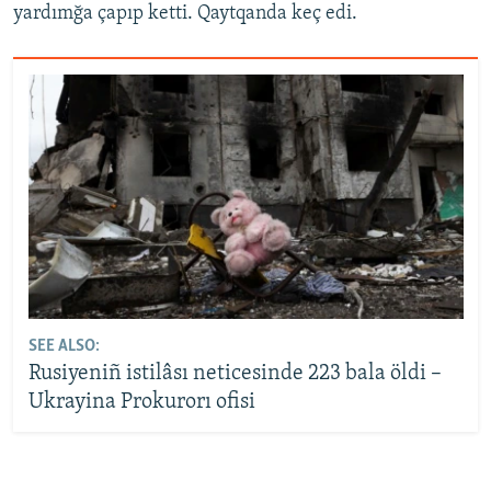
yardımğa çapıp ketti. Qaytqanda keç edi.
SEE ALSO:
Rusiyeniñ istilâsı neticesinde 223 bala öldi –
Ukrayina Prokurorı ofisi