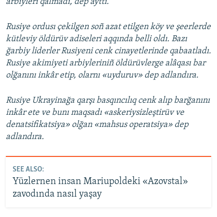
arbiyleri qalmadı, dep ayttı.
Rusiye ordusı çekilgen soñ azat etilgen köy ve şeerlerde
kütleviy öldürüv adiseleri aqqında belli oldı. Bazı
ğarbiy liderler Rusiyeni cenk cinayetlerinde qabaatladı.
Rusiye akimiyeti arbiyleriniñ öldürüvlerge alâqası bar
olğanını inkâr etip, olarnı «uyduruv» dep adlandıra.
Rusiye Ukrayinağa qarşı basqıncılıq cenk alıp barğanını
inkâr ete ve bunı maqsadı «askeriysizleştirüv ve
denatsifikatsiya» olğan «mahsus operatsiya» dep
adlandıra.
SEE ALSO:
Yüzlernen insan Mariupoldeki «Azovstal»
zavodında nasıl yaşay