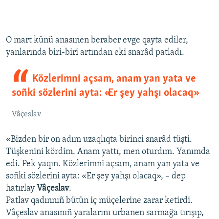
O mart künü anasınen beraber evge qayta ediler,
yanlarında biri-biri artından eki snarâd patladı.
Közlerimni açsam, anam yan yata ve
soñki sözlerini ayta: «Er şey yahşı olacaq»
Vâçeslav
«Bizden bir on adım uzaqlıqta birinci snarâd tüşti.
Tüşkenini kördim. Anam yattı, men oturdım. Yanımda
edi. Pek yaqın. Közlerimni açsam, anam yan yata ve
soñki sözlerini ayta: «Er şey yahşı olacaq», – dep
hatırlay
Vâçeslav
.
Patlav qadınnıñ bütün iç müçelerine zarar ketirdi.
Vâçeslav anasınıñ yaralarını urbanen sarmağa tırışıp,