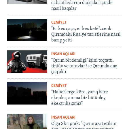
qabaatlavlarını daqqalar içinde
nasıl baqalar
CEMİYET
"Er kes qaça, er kes kete": cenk
Qırımdaki Rusiye turistlerine nasıl
barıp yetti
İNSAN AQLARI
"Qırım birdemligi" işini toqtattı,
tintüv ve tutuvlar ise Qırımda daa
çoq oldı
CEMİYET
"Haberlerge köre, yarıq bere
ekenler, amma biz bütünley
ekektriksizmiz"
İNSAN AQLARI
Olğa Skrıpnık: "Qırım azat etilsin