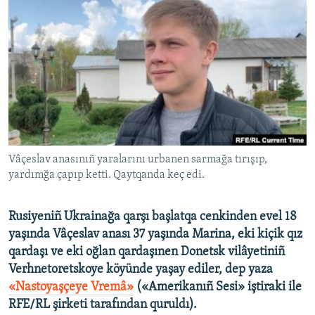
Русский
Українською
QOŞULIÑIZ!
RFE/RS bütün saytları
Vâçeslav anasınıñ yaralarını urbanen sarmağa tırışıp,
yardımğa çapıp ketti. Qaytqanda keç edi.
Rusiyeniñ Ukrainağa qarşı başlatqa cenkinden evel 18
yaşında Vâçeslav anası 37 yaşında Marina, eki kiçik qız
qardaşı ve eki oğlan qardaşınen Donetsk vilâyetiniñ
Verhnetoretskoye köyünde yaşay ediler, dep yaza
«Nastoyaşçeye Vremâ»
(«Amerikanıñ Sesi» iştiraki ile
RFE/RL şirketi tarafından quruldı).