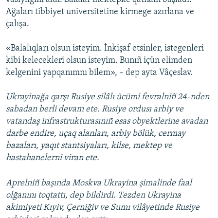
Ağaları tibbiyet universitetine kirmege azırlana ve
çalışa.
«Balalıqları olsun isteyim. İnkişaf etsinler, istegenleri
kibi kelecekleri olsun isteyim. Bunıñ içün elimden
kelgenini yapqanımnı bilem», – dep ayta Vâçeslav.
Ukrayinağa qarşı Rusiye silâlı ücümi fevralniñ 24-nden
sabadan berli devam ete. Rusiye ordusı arbiy ve
vatandaş infrastrukturasınıñ esas obyektlerine avadan
darbe endire, uçaq alanları, arbiy bölük, cermay
bazaları, yaqıt stantsiyaları, kilse, mektep ve
hastahanelerni viran ete.
Aprelniñ başında Moskva Ukrayina şimalinde faal
olğanını toqtattı, dep bildirdi. Tezden Ukrayina
akimiyeti Kıyiv, Çerniğiv ve Sumı vilâyetinde Rusiye