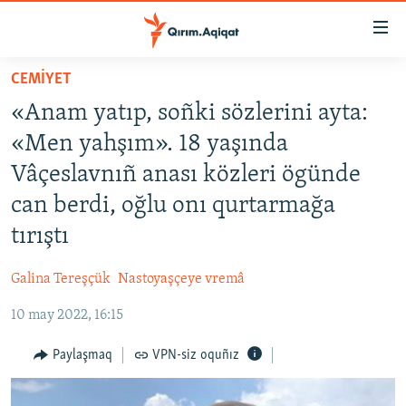
Link
açıqlığı
Esas
CEMİYET
mündericege
HABERLER
«Anam yatıp, soñki sözlerini ayta:
qaytmaq
SİYASET
Baş
«Men yahşım». 18 yaşında
İQTİSADİYAT
navigatsiyağa
Vâçeslavnıñ anası közleri ögünde
qaytmaq
CEMİYET
can berdi, oğlu onı qurtarmağa
Qıdıruvğa
MEDENİYET
qaytmaq
tırıştı
İNSAN AQLARI
Galina Tereşçük
Nastoyaşçeye vremâ
VİDEO
10 may 2022, 16:15
SÜRET
Paylaşmaq
VPN-siz oquñız
BLOGLAR
FİKİR