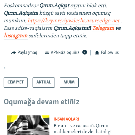
Roskomnadzor
Qırım.Aqiqat
saytını blok etti.
Qırım.Aqiqatnı
küzgü saytı vastasınen oqumaq
mümkün:
https://krymrcriywdcchs.azureedge.net
.
Esas adise-vaqialarnı
Qırım.Aqiqatnıñ
Telegram
ve
İnstagram
saifelerinden taqip etiñiz.
Paylaşmaq
VPN-siz oquñız
Follow us
*
CEMİYET
AKTUAL
MÜİM
Oqumağa devam etiñiz
İNSAN AQLARI
Bir an – ve casussıñ. Qırım
mahkemeleri devlet hainligi