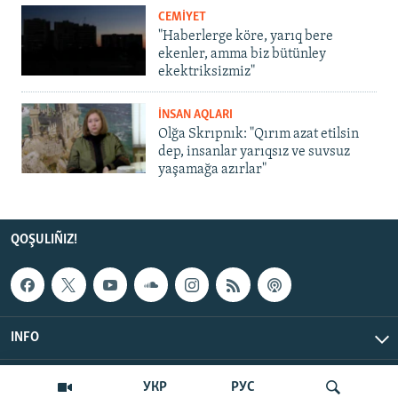
CEMİYET
"Haberlerge köre, yarıq bere
ekenler, amma biz bütünley
ekektriksizmiz"
İNSAN AQLARI
Olğa Skrıpnık: "Qırım azat etilsin
dep, insanlar yarıqsız ve suvsuz
yaşamağa azırlar"
QOŞULIÑIZ!
INFO
© Qırım.Aqiqat, 2026 | All Rights Reserved.
УКР
РУС