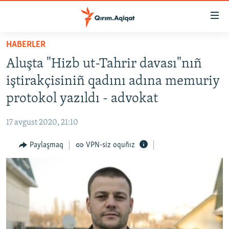
Link
açıqlığı
Esas
HABERLER
mündericege
HABERLER
Aluşta "Hizb ut-Tahrir davası"nıñ
qaytmaq
SİYASET
Baş
iştirakçisiniñ qadını adına memuriy
İQTİSADİYAT
navigatsiyağa
protokol yazıldı - advokat
qaytmaq
CEMİYET
Qıdıruvğa
17 avgust 2020, 21:10
MEDENİYET
qaytmaq
Paylaşmaq
VPN-siz oquñız
İNSAN AQLARI
VİDEO
SÜRET
BLOGLAR
FİKİR