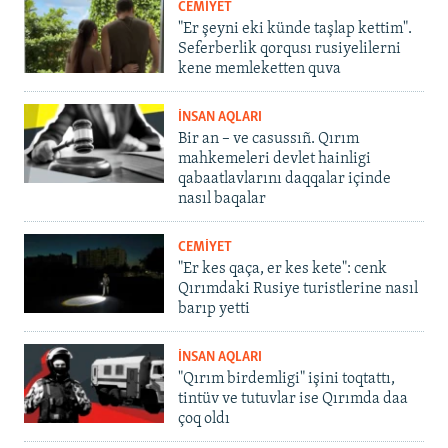
CEMİYET
"Er şeyni eki künde taşlap kettim".
Seferberlik qorqusı rusiyelilerni
kene memleketten quva
İNSAN AQLARI
Bir an – ve casussıñ. Qırım
mahkemeleri devlet hainligi
qabaatlavlarını daqqalar içinde
nasıl baqalar
CEMİYET
"Er kes qaça, er kes kete": cenk
Qırımdaki Rusiye turistlerine nasıl
barıp yetti
İNSAN AQLARI
"Qırım birdemligi" işini toqtattı,
tintüv ve tutuvlar ise Qırımda daa
çoq oldı