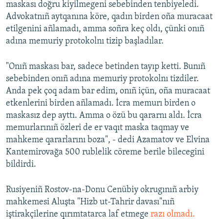
maskası doğru kiyilmegeni sebebinden tenbiyeledi.
Advokatnıñ aytqanına köre, qadın birden oña muracaat
etilgenini añlamadı, amma soñra keç oldı, çünki onıñ
adına memuriy protokolnı tizip başladılar.
"Onıñ maskası bar, sadece betinden tayıp ketti. Bunıñ
sebebinden onıñ adına memuriy protokolnı tizdiler.
Anda pek çoq adam bar edim, onıñ içün, oña muracaat
etkenlerini birden añlamadı. İcra memurı birden o
maskasız dep ayttı. Amma o özü bu qararnı aldı. İcra
memurlarınıñ özleri de er vaqıt maska taqmay ve
mahkeme qararlarını boza", - dedi Azamatov ve Elvina
Kantemirovağa 500 rublelik cöreme berile bilecegini
bildirdi.
Rusiyeniñ Rostov-na-Donu Cenübiy okrugınıñ arbiy
mahkemesi Aluşta "Hizb ut-Tahrir davası"nıñ
iştirakçilerine qırımtatarca laf etmege
razı olmadı.