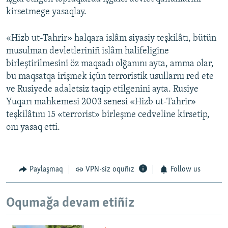
kirsetmege yasaqlay.
«Hizb ut-Tahrir» halqara islâm siyasiy teşkilâtı, bütün
musulman devletleriniñ islâm halifeligine
birleştirilmesini öz maqsadı olğanını ayta, amma olar,
bu maqsatqa irişmek içün terroristik usullarnı red ete
ve Rusiyede adaletsiz taqip etilgenini ayta. Rusiye
Yuqarı mahkemesi 2003 senesi «Hizb ut-Tahrir»
teşkilâtını 15 «terrorist» birleşme cedveline kirsetip,
onı yasaq etti.
Paylaşmaq
VPN-siz oquñız
Follow us
Oqumağa devam etiñiz