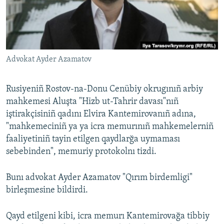
Русский
Українською
Advokat Ayder Azamatov
QOŞULIÑIZ!
Rusiyeniñ Rostov-na-Donu Cenübiy okrugınıñ arbiy
mahkemesi Aluşta "Hizb ut-Tahrir davası"nıñ
RFE/RS bütün saytları
iştirakçisiniñ qadını Elvira Kantemirovanıñ adına,
"mahkemeciniñ ya ya icra memurınıñ mahkemelerniñ
faaliyetiniñ tayin etilgen qaydlarğa uymaması
sebebinden", memuriy protokolnı tizdi.
Bunı advokat Ayder Azamatov "Qırım birdemligi"
birleşmesine bildirdi.
Qayd etilgeni kibi, icra memurı Kantemirovağa tibbiy