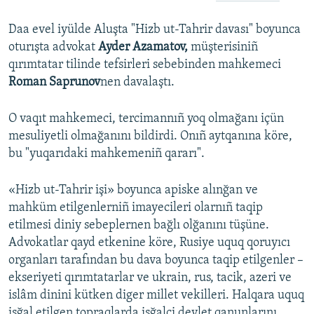
Daa evel iyülde Aluşta "Hizb ut-Tahrir davası" boyunca
oturışta advokat
Ayder Azamatov,
müşterisiniñ
qırımtatar tilinde tefsirleri sebebinden mahkemeci
Roman Saprunov
nen davalaştı.
O vaqıt mahkemeci, tercimannıñ yoq olmağanı içün
mesuliyetli olmağanını bildirdi. Onıñ aytqanına köre,
bu "yuqarıdaki mahkemeniñ qararı".
«Hizb ut-Tahrir işi» boyunca apiske alınğan ve
mahküm etilgenlerniñ imayecileri olarnıñ taqip
etilmesi diniy sebeplernen bağlı olğanını tüşüne.
Advokatlar qayd etkenine köre, Rusiye uquq qoruyıcı
organları tarafından bu dava boyunca taqip etilgenler –
ekseriyeti qırımtatarlar ve ukrain, rus, tacik, azeri ve
islâm dinini kütken diger millet vekilleri. Halqara uquq
işğal etilgen topraqlarda işğalci devlet qanunlarını