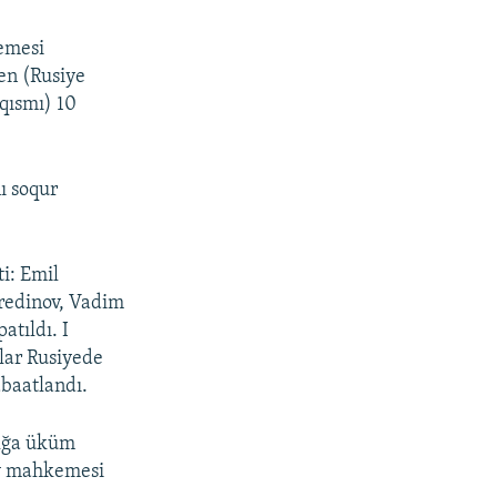
emesi
en (Rusiye
qısmı) 10
ı soqur
ti: Emil
redinov, Vadim
tıldı. I
nlar Rusiyede
abaatlandı.
ılğa üküm
biy mahkemesi