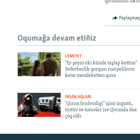
qırımlınıñ ükm
Paylaşmaq
Oqumağa devam etiñiz
CEMİYET
"Er şeyni eki künde taşlap kettim".
Seferberlik qorqusı rusiyelilerni
kene memleketten quva
İNSAN AQLARI
"Qırım birdemligi" işini toqtattı,
tintüv ve tutuvlar ise Qırımda daa
çoq oldı
Русский