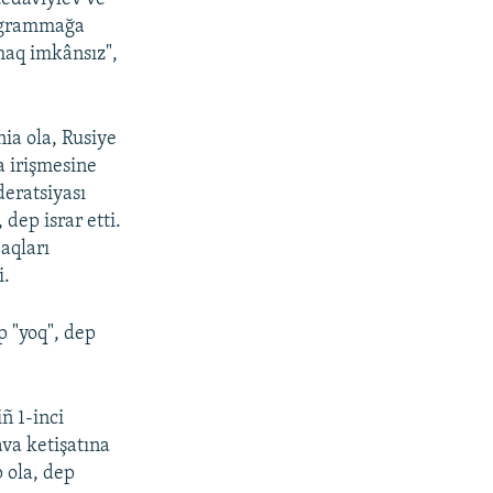
rogrammağa
maq imkânsız",
ia ola, Rusiye
 irişmesine
eratsiyası
dep israr etti.
aqları
i.
 "yoq", dep
ñ 1-inci
va ketişatına
 ola, dep