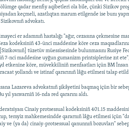
ölümge qadar menfiy aqibetleri ola bile, çünki Sizikov p
tsiyadan keçmeli, azatlıqtan marum etilgende ise bunı yap
 Sizikovnıñ advokatı.
imayeci er adamnıñ hastalığı "ağır, cezasına çekmesine man
Ceza kodeksiniñ 43-ünci maddesine köre ceza maqsadlarına
[Sizikovnıñ] tüzetüv müessisesinde bulunmasını Rusiye Fed
ñ 7-nci maddesine uyğun gumanizm printsiplerine zıt ete", 
d etkenine köre, müvekkiliniñ menfaatları içün BM İnsan 
caat yollandı ve istinaf qararınıñ lâğu etilmesi talap etild
ana Lazareva advokatnıñ şikâyetini baqmaq içün bir sebep
Bu yıl yanvarniñ 16-nda red qararını aldı.
deratsiyası Cinaiy protsessual kodeksiniñ 401.15 maddesini
nıp, temyiz mahkemesindde qararnıñ lâğu etilmesi içün "da
naiy ve (ya da) cinaiy-protsessual qanunnıñ bozuvları" sebep