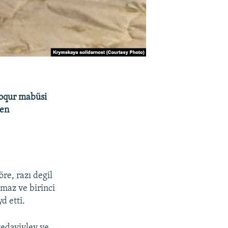
soqur mabüsi
gen
re, razı degil
maz ve birinci
d etti.
tedaviylev ve