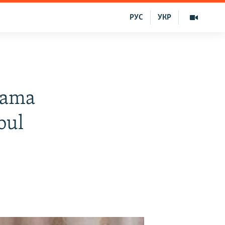
РУС
УКР
lama
bul