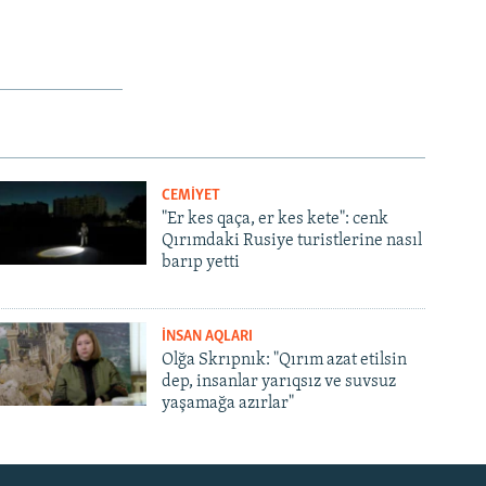
CEMİYET
"Er kes qaça, er kes kete": cenk
Qırımdaki Rusiye turistlerine nasıl
barıp yetti
İNSAN AQLARI
Olğa Skrıpnık: "Qırım azat etilsin
dep, insanlar yarıqsız ve suvsuz
yaşamağa azırlar"