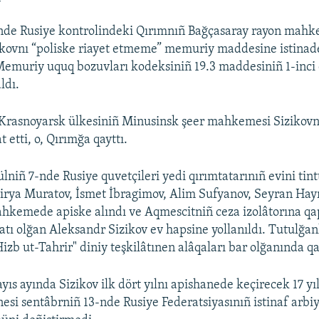
nde Rusiye kontrolindeki Qırımnıñ Bağçasaray rayon mahk
ikovnı “poliske riayet etmeme” memuriy maddesine istinad
Memuriy uquq bozuvları kodeksiniñ 19.3 maddesiniñ 1-inci 
ldı.
 Krasnoyarsk ülkesiniñ Minusinsk şeer mahkemesi Sizikovn
 etti, o, Qırımğa qayttı.
lniñ 7-nde Rusiye quvetçileri yedi qırımtatarınıñ evini tint
irya Muratov, İsmet İbragimov, Alim Sufyanov, Seyran Hay
kemede apiske alındı ve Aqmescitniñ ceza izolâtorına qapa
atı olğan Aleksandr Sizikov ev hapsine yollanıldı. Tutulğa
izb ut-Tahrir" diniy teşkilâtınen alâqaları bar olğanında q
yıs ayında Sizikov ilk dört yılnı apishanede keçirecek 17 y
enesi sentâbrniñ 13-nde Rusiye Federatsiyasınıñ istinaf ar