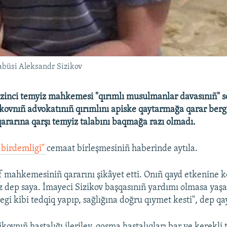
abüsi Aleksandr Sizikov
zinci temyiz mahkemesi "qırımlı musulmanlar davasınıñ" 
kovnıñ advokatınıñ qırımlını apiske qaytarmağa qarar ber
arına qarşı temyiz talabını baqmağa razı olmadı.
 birdemligi"
cemaat birleşmesiniñ haberinde aytıla.
f mahkemesiniñ qararını şikâyet etti. Onıñ qayd etkenine kö
z dep saya. İmayeci Sizikov başqasınıñ yardımı olmasa yaşa
i kibi tedqiq yapıp, sağlığına doğru qıymet kesti", dep qay
ovnıñ hastalığı ileriley, qoşma hastalıqları bar ve kerekli 