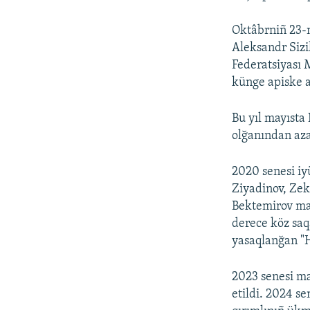
Oktâbrniñ 23-
Aleksandr Siz
Federatsiyası 
künge apiske a
Bu yıl mayısta
olğanından azat
2020 senesi iyü
Ziyadinov, Zek
Bektemirov mah
derece köz saq
yasaqlanğan "H
2023 senesi ma
etildi. 2024 s