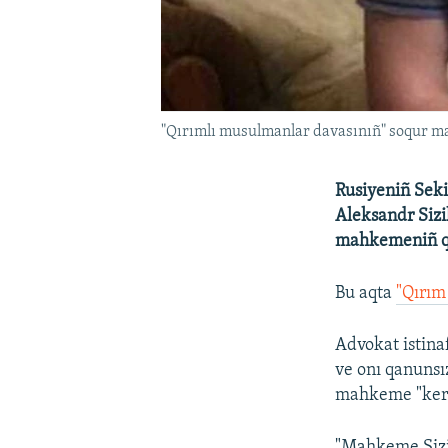
"Qırımlı musulmanlar davasınıñ" soqur m
Rusiyeniñ Seki
Aleksandr Sizi
mahkemeniñ qar
Bu aqta
"Qırım
Advokat istina
ve onı qanunsı
mahkeme "kereg
"Mahkeme Sizik