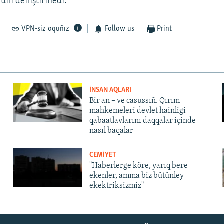
üni deñiştirmedi.
VPN-siz oquñız
Follow us
Print
İNSAN AQLARI
Bir an – ve casussıñ. Qırım
mahkemeleri devlet hainligi
qabaatlavlarını daqqalar içinde
nasıl baqalar
CEMİYET
"Haberlerge köre, yarıq bere
ekenler, amma biz bütünley
ekektriksizmiz"