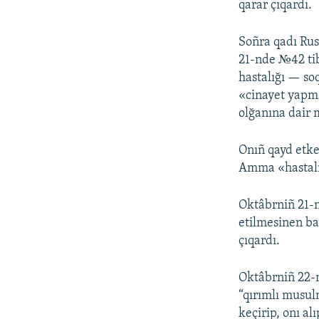
qarar çıqardı.
Soñra qadı Rus
21-nde №42 tib
hastalığı — so
«cinayet yapma
olğanına dair 
Onıñ qayd etke
Amma «hastalı
Oktâbrniñ 21-
etilmesinen ba
çıqardı.
Oktâbrniñ 22-
“qırımlı musul
keçirip, onı alı