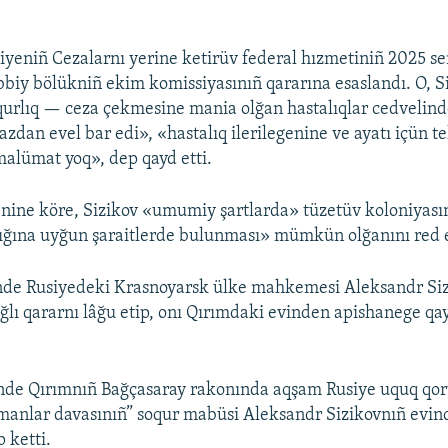
iyeniñ Cezalarnı yerine ketirüv federal hızmetiniñ 2025 s
biy bölükniñ ekim komissiyasınıñ qararına esaslandı. O, S
qurlıq — ceza çekmesine mania olğan hastalıqlar cedvelinde
zdan evel bar edi», «hastalıq ilerilegenine ve ayatı içün te
malümat yoq», dep qayd etti.
nine köre, Sizikov «umumiy şartlarda» tüzetüv koloniyası
ğına uyğun şaraitlerde bulunması» mümkün olğanını red 
nde Rusiyedeki Krasnoyarsk ülke mahkemesi Aleksandr Siz
ğlı qararnı lâğu etip, onı Qırımdaki evinden apishanege q
nde Qırımnıñ Bağçasaray rakonında aqşam Rusiye uquq qoru
manlar davasınıñ” soqur mabüsi Aleksandr Sizikovnıñ evin
p ketti.