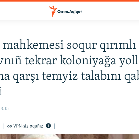
 mahkemesi soqur qırımlı
vnıñ tekrar koloniyağa yol
na qarşı temyiz talabını qa
i
13:15
VPN-siz oquñız