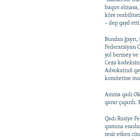
baquv olmasa, 
köre reabilita
– dep qayd etti
Bundan ğayrı, 
Federatsiyası 
yol bermey ve 
Ceza kodeksini
Advokatnıñ qay
komitetine mura
Amma qadı Oks
qarar çıqardı. 
Qadı Rusiye Fe
qısmına esasla
tesir etken ci