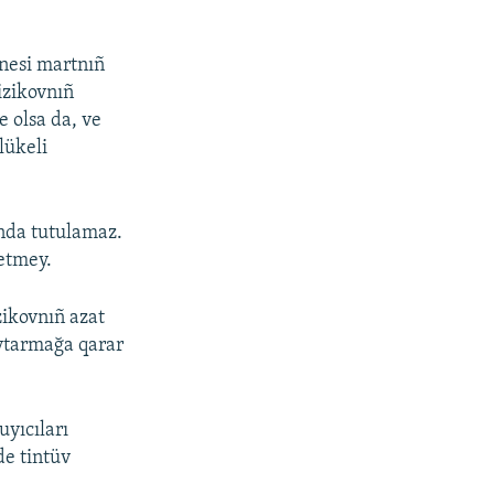
enesi martnıñ
izikovnıñ
 olsa da, ve
lükeli
nda tutulamaz.
etmey.
ikovnıñ azat
aytarmağa qarar
yıcıları
de tintüv