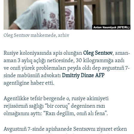
Русский
Українською
Oleg Sentsov mahkemede, arhiv
QOŞULIÑIZ!
Rusiye koloniyasında apis olunğan
Oleg Sentsov
, aman-
aman 3 aylıq açlığı neticesinde, 30 kilogrammğa azdı
RFE/RS bütün saytları
ve onıñ yürek problemaları peyda oldı dep avgustnıñ 7-
sinde mabüsniñ advokatı
Dmitriy Dinze AFP
agentligine haber etti.
Agentlikke tefsir bergende o, rusiye akimiyeti
rejissörnıñ sağlığı “bir coruq” degeninen razı
olmağanını ayttı: “Razı degilim, onıñ alı fena”.
Avgustnıñ 7-sinde apishanede Sentsovnı ziyaret etken