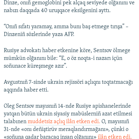
Dinze, onıñ gemoglobini pek alçaq seviyede olğanını ve
nabızı daqqada 40 uruşqace eksilgenini ayttı.
“Onıñ sıfatı yaramay, amma bunı baş etmege tırışa” –
Dinzeniñ sözlerinde yaza AFP.
Rusiye advokatı haber etkenine köre, Sentsov ölmege
mümkün olğanını bile: “E, o öz noqta-i nazarı içün
soñunace küreşmege azır”.
Avgustnıñ 7-sinde ukrain rejissöri açlıqnı toqtatmacağı
aqqında haber etti.
Oleg Sentsov mayısnıñ 14-nde Rusiye apishanelerinde
yatqan bütün ukrain siyasiy mabüslerniñ azat etilmesi
talabınen
muddetsiz açlıq ilân etken edi.
O, mayısnıñ
31-nde «onı deñiştirüv meraqlandırmağanı», çünki o
«soñuna qadar baracaq insan olğanını»
ilân etken edi.