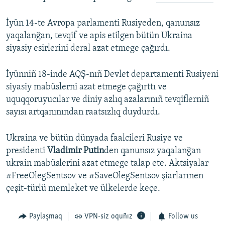
İyün 14-te Avropa parlamenti Rusiyeden, qanunsız
yaqalanğan, tevqif ve apis etilgen bütün Ukraina
siyasiy esirlerini deral azat etmege çağırdı.
İyünniñ 18-inde AQŞ-nıñ Devlet departamenti Rusiyeni
siyasiy mabüslerni azat etmege çağırttı ve
uquqqoruyucılar ve diniy azlıq azalarınıñ tevqiflerniñ
sayısı artqanınından raatsızlıq duydurdı.
Ukraina ve bütün dünyada faalcileri Rusiye ve
presidenti
Vladimir Putin
den qanunsız yaqalanğan
ukrain mabüslerini azat etmege talap ete. Aktsiyalar
#FreeOlegSentsov ve #SaveOlegSentsov şiarlarınen
çeşit-türlü memleket ve ülkelerde keçe.
Paylaşmaq
VPN-siz oquñız
Follow us