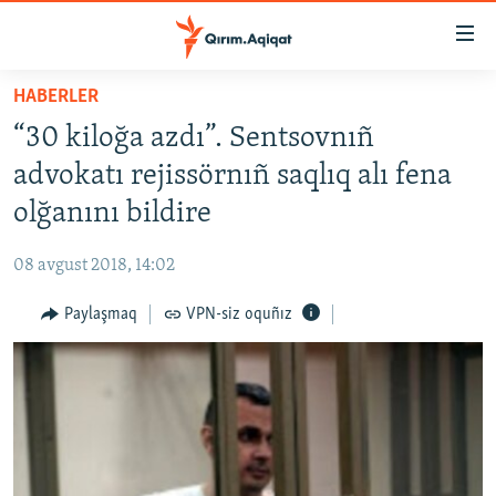
Link
açıqlığı
Esas
HABERLER
mündericege
HABERLER
“30 kiloğa azdı”. Sentsovnıñ
qaytmaq
SİYASET
Baş
advokatı rejissörnıñ saqlıq alı fena
İQTİSADİYAT
navigatsiyağa
olğanını bildire
qaytmaq
CEMİYET
Qıdıruvğa
08 avgust 2018, 14:02
MEDENİYET
qaytmaq
Paylaşmaq
VPN-siz oquñız
İNSAN AQLARI
VİDEO
SÜRET
BLOGLAR
FİKİR