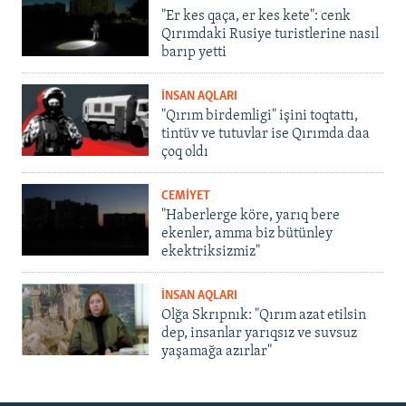
"Er kes qaça, er kes kete": cenk
Qırımdaki Rusiye turistlerine nasıl
barıp yetti
İNSAN AQLARI
"Qırım birdemligi" işini toqtattı,
tintüv ve tutuvlar ise Qırımda daa
çoq oldı
CEMİYET
"Haberlerge köre, yarıq bere
ekenler, amma biz bütünley
ekektriksizmiz"
İNSAN AQLARI
Olğa Skrıpnık: "Qırım azat etilsin
dep, insanlar yarıqsız ve suvsuz
yaşamağa azırlar"