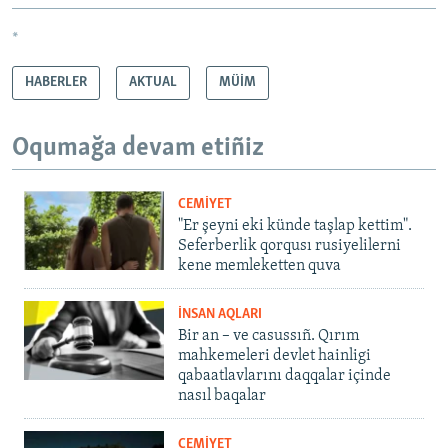
*
HABERLER
AKTUAL
MÜİM
Oqumağa devam etiñiz
CEMİYET
"Er şeyni eki künde taşlap kettim".
Seferberlik qorqusı rusiyelilerni
kene memleketten quva
İNSAN AQLARI
Bir an – ve casussıñ. Qırım
mahkemeleri devlet hainligi
qabaatlavlarını daqqalar içinde
nasıl baqalar
CEMİYET