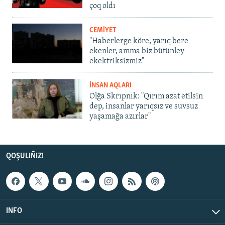
çoq oldı
CEMİYET
"Haberlerge köre, yarıq bere
ekenler, amma biz bütünley
ekektriksizmiz"
İNSAN AQLARI
Olğa Skrıpnık: "Qırım azat etilsin
dep, insanlar yarıqsız ve suvsuz
yaşamağa azırlar"
QOŞULIÑIZ!
INFO