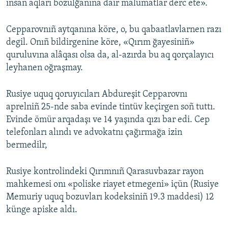
insan aqları bozulğanına dair malümatlar derc ete».
Cepparovnıñ aytqanına köre, o, bu qabaatlavlarnen razı
degil. Onıñ bildirgenine köre, «Qırım ğayesiniñ»
quruluvına alâqası olsa da, al-azırda bu aq qorçalayıcı
leyhanen oğraşmay.
Rusiye uquq qoruyıcıları Abdureşit Cepparovnı
aprelniñ 25-nde saba evinde tintüv keçirgen soñ tuttı.
Evinde ömür arqadaşı ve 14 yaşında qızı bar edi. Cep
telefonları alındı ve advokatnı çağırmağa izin
bermedilr,
Rusiye kontrolindeki Qırımnıñ Qarasuvbazar rayon
mahkemesi onı «poliske riayet etmegeni» içün (Rusiye
Memuriy uquq bozuvları kodeksiniñ 19.3 maddesi) 12
künge apiske aldı.