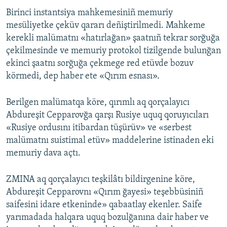
Birinci instantsiya mahkemesiniñ memuriy
Русский
mesüliyetke çeküv qararı deñiştirilmedi. Mahkeme
Українською
kerekli malümatnı «hatırlağan» şaatnıñ tekrar sorğuğa
çekilmesinde ve memuriy protokol tizilgende bulunğan
ekinci şaatnı sorğuğa çekmege red etüvde bozuv
QOŞULIÑIZ!
körmedi, dep haber ete «Qırım esnası».
Berilgen malümatqa köre, qırımlı aq qorçalayıcı
RFE/RS bütün saytları
Abdureşit Cepparovğa qarşı Rusiye uquq qoruyıcıları
«Rusiye ordusını itibardan tüşürüv» ve «serbest
malümatnı suistimal etüv» maddelerine istinaden eki
memuriy dava açtı.
ZMINA aq qorçalayıcı teşkilâtı bildirgenine köre,
Abdureşit Cepparovnı «Qırım ğayesi» teşebbüsiniñ
saifesini idare etkeninde» qabaatlay ekenler. Saife
yarımadada halqara uquq bozulğanına dair haber ve