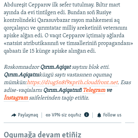
Abdureşit Cepparov ilk sefer tutulmay. Bıltır mart
ayında da evi tintilgen edi. Bundan soñ Rusiye
kontrolindeki Qarasuvbazar rayon mahkemesi aq
qorçalayıcı ve qırımtatar milliy areketiniñ veteranını
apiske alğan edi. O vaqıt Cepparov içtimaiy ağlarda
«natsist atributikasınıñ ve timsalleriniñ propagandası»
qabaatı ile 15 künge apiske alınğan edi.
Roskomnadzor
Qırım.Aqiqat
saytını blok etti.
Qırım.Aqiqatnı
küzgü saytı vastasınen oqumaq
mümkün:
https://d1ug5n8f9xpr1h.cloudfront.net
. Esas
adise-vaqialarnı
Qırım.Aqiqatnıñ
Telegram
ve
İnstagram
saifelerinden taqip etiñiz.
Paylaşmaq
VPN-siz oquñız
Follow us
Oqumağa devam etiñiz