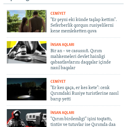
CEMİYET
"Er şeyni eki künde taşlap kettim".
Seferberlik qorqusı rusiyelilerni
kene memleketten quva
İNSAN AQLARI
Bir an – ve casussıñ. Qırım
mahkemeleri devlet hainligi
qabaatlavlarını daqqalar içinde
nasıl baqalar
CEMİYET
"Er kes qaça, er kes kete": cenk
Qırımdaki Rusiye turistlerine nasıl
barıp yetti
İNSAN AQLARI
"Qırım birdemligi" işini toqtattı,
tintüv ve tutuvlar ise Qırımda daa