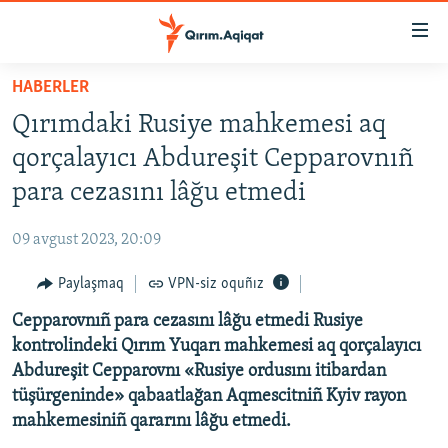
Link
açıqlığı
Esas
HABERLER
mündericege
HABERLER
Qırımdaki Rusiye mahkemesi aq
qaytmaq
SİYASET
Baş
qorçalayıcı Abdureşit Cepparovnıñ
İQTİSADİYAT
navigatsiyağa
para cezasını lâğu etmedi
qaytmaq
CEMİYET
Qıdıruvğa
09 avgust 2023, 20:09
MEDENİYET
qaytmaq
Paylaşmaq
VPN-siz oquñız
İNSAN AQLARI
Cepparovnıñ para cezasını lâğu etmedi Rusiye
VİDEO
kontrolindeki Qırım Yuqarı mahkemesi aq qorçalayıcı
SÜRET
Abdureşit Cepparovnı «Rusiye ordusını itibardan
BLOGLAR
tüşürgeninde» qabaatlağan Aqmescitniñ Kyiv rayon
mahkemesiniñ qararını lâğu etmedi.
FİKİR