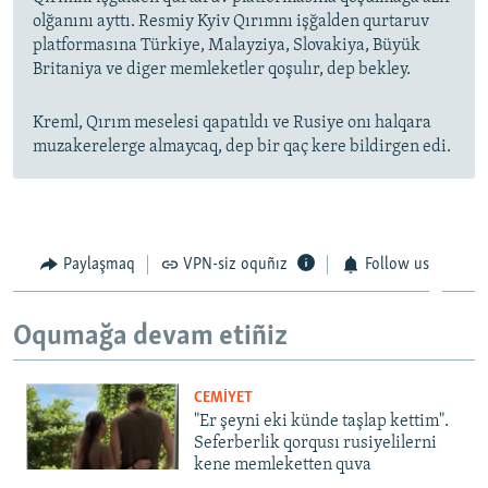
olğanını ayttı. Resmiy Kyiv Qırımnı işğalden qurtaruv
platformasına Türkiye, Malayziya, Slovakiya, Büyük
Britaniya ve diger memleketler qoşulır, dep bekley.
Kreml, Qırım meselesi qapatıldı ve Rusiye onı halqara
muzakerelerge almaycaq, dep bir qaç kere bildirgen edi.
Paylaşmaq
VPN-siz oquñız
Follow us
Oqumağa devam etiñiz
CEMİYET
"Er şeyni eki künde taşlap kettim".
Seferberlik qorqusı rusiyelilerni
kene memleketten quva