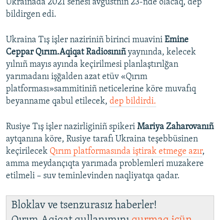
Ukrainada 2021 senesi avgustnıñ 23-nde olacaq, dep
bildirgen edi.
Ukraina Tış işler naziriniñ birinci muavini
Emine
Ceppar Qırım.Aqiqat Radiosınıñ
yaynında, kelecek
yılnıñ mayıs ayında keçirilmesi planlaştırılğan
yarımadanı işğalden azat etüv «Qırım
platforması»sammitiniñ neticelerine köre muvafıq
beyanname qabul etilecek,
dep bildirdi.
Rusiye Tış işler nazirliginiñ spikeri
Mariya Zaharovanıñ
aytqanına köre, Rusiye tarafı Ukraina teşebbüsinen
keçirilecek
Qırım platformasında iştirak etmege azır
,
amma meydançıqta yarımada problemleri muzakere
etilmeli – suv teminlevinden naqliyatqa qadar.
Bloklav ve tsenzurasız haberler!