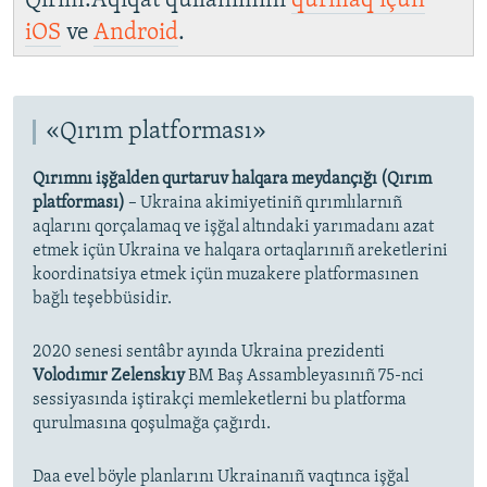
Qırım.Aqiqat qullanımını
qurmaq içün
iOS
ve
Android
.
«Qırım platforması»
Qırımnı işğalden qurtaruv halqara meydançığı (Qırım
platforması)
– Ukraina akimiyetiniñ qırımlılarnıñ
aqlarını qorçalamaq ve işğal altındaki yarımadanı azat
etmek içün Ukraina ve halqara ortaqlarınıñ areketlerini
koordinatsiya etmek içün muzakere platformasınen
bağlı teşebbüsidir.
2020 senesi sentâbr ayında Ukraina prezidenti
Volodımır Zelenskıy
BM Baş Assambleyasınıñ 75-nci
sessiyasında iştirakçi memleketlerni bu platforma
qurulmasına qoşulmağa çağırdı.
Daa evel böyle planlarını Ukrainanıñ vaqtınca işğal