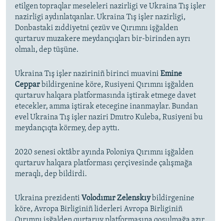
etilgen topraqlar meseleleri nazirligi ve Ukraina Tış işler
nazirligi aydınlatqanlar. Ukraina Tış işler nazirligi,
Donbastaki zıddiyetni çezüv ve Qırımnı işğalden
qurtaruv muzakere meydançıqları bir-birinden ayrı
olmalı, dep tüşüne.
Ukraina Tış işler naziriniñ birinci muavini
Emine
Ceppar
bildirgenine köre, Rusiyeni Qırımnı işğalden
qurtaruv halqara platformasında iştirak etmege davet
etecekler, amma iştirak etecegine inanmaylar. Bundan
evel Ukraina Tış işler naziri Dmıtro Kuleba, Rusiyeni bu
meydançıqta körmey, dep ayttı.
2020 senesi oktâbr ayında Poloniya Qırımnı işğalden
qurtaruv halqara platforması çerçivesinde çalışmağa
meraqlı, dep bildirdi.
Ukraina prezidenti
Volodımır Zelenskıy
bildirgenine
köre, Avropa Birliginiñ liderleri Avropa Birliginiñ
Qırımnı işğalden qurtaruv platformasına qoşulmağa azır