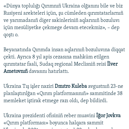
«Dünya toplulığı Qırımnıñ Ukraina olğanını bile ve biz
Rusiyeni arekteleri içün, şu cümleden qırımtatarlarnıñ
ve yarımadanıñ diger sakinleriniñ aqlarınıñ bozuluvı
içün mesüliyetke çekmege devam etecekmiz», – dep
qoştı o.
Beyanatında Qırımda insan aqlarınıñ bozuluvına diqqat
çekti. Ayrıca 8 yıl apis cezasına mahküm etilgen
qırımtatar faali, Sudaq regional Meclisniñ reisi
İlver
Ametovnıñ
davasını hatırlattı.
Ukraina Tış işler naziri
Dmıtro Kuleba
avgustnıñ 23-ne
planlaştırılğan «Qırım platformasınıñ» sammitinde 38
memleket iştirak etmege razı oldı, dep bildirdi.
Ukraina prezidenti ofisiniñ reber muavini
İğor Jovkva
«Qırım platforması» boyunca halqara sammit