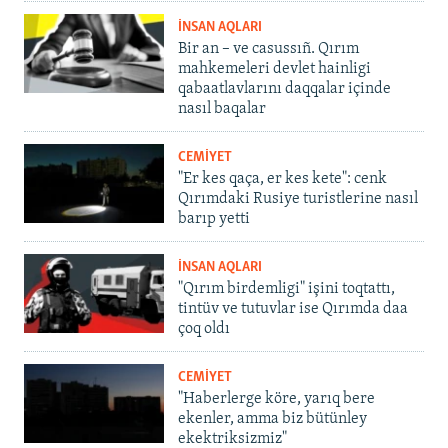
İNSAN AQLARI
Bir an – ve casussıñ. Qırım
mahkemeleri devlet hainligi
qabaatlavlarını daqqalar içinde
nasıl baqalar
CEMİYET
"Er kes qaça, er kes kete": cenk
Qırımdaki Rusiye turistlerine nasıl
barıp yetti
İNSAN AQLARI
"Qırım birdemligi" işini toqtattı,
tintüv ve tutuvlar ise Qırımda daa
çoq oldı
CEMİYET
"Haberlerge köre, yarıq bere
ekenler, amma biz bütünley
ekektriksizmiz"