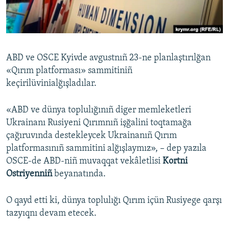
Русский
Українською
ABD ve OSCE Kyivde avgustnıñ 23-ne planlaştırılğan
QOŞULIÑIZ!
«Qırım platforması» sammitiniñ
keçirilüvinialğışladılar.
«ABD ve dünya toplulığınıñ diger memleketleri
RFE/RS bütün saytları
Ukrainanı Rusiyeni Qırımnıñ işğalini toqtamağa
çağıruvında destekleycek Ukrainanıñ Qırım
platformasınıñ sammitini alğışlaymız», – dep yazıla
OSCE-de ABD-niñ muvaqqat vekâletlisi
Kortni
Ostriyenniñ
beyanatında.
O qayd etti ki, dünya toplulığı Qırım içün Rusiyege qarşı
tazyıqnı devam etecek.