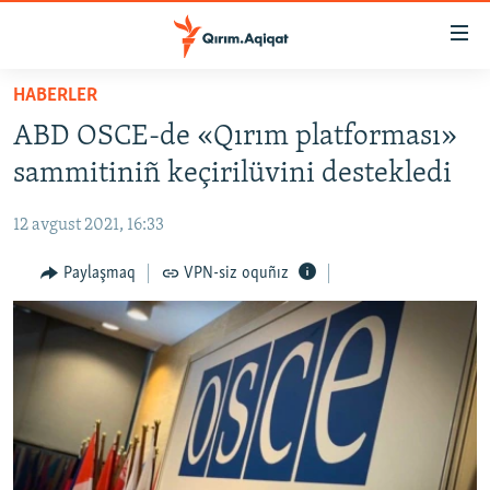
Link
açıqlığı
Esas
HABERLER
mündericege
HABERLER
ABD OSCE-de «Qırım platforması»
qaytmaq
SİYASET
Baş
sammitiniñ keçirilüvini destekledi
İQTİSADİYAT
navigatsiyağa
qaytmaq
12 avgust 2021, 16:33
CEMİYET
Qıdıruvğa
MEDENİYET
Paylaşmaq
VPN-siz oquñız
qaytmaq
İNSAN AQLARI
VİDEO
SÜRET
BLOGLAR
FİKİR