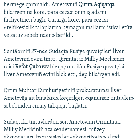
bermege qarar aldı. Ametovnıñ
Qırım.Aqiqatqa
bildirgenine köre, para cezası onıñ iş adamı
faaliyetinen bağlı. Qararğa köre, para cezası
«telükesizlik talaplarına uymağan mallarnı istisal etüv
ve satuv sebebinden» berildi.
Sentâbrniñ 27-nde Sudaqta Rusiye quvetçileri İlver
Ametovnıñ evini tintti. Qırımtatar Milliy Meclisiniñ
reisi
Refat Çubarov
bir qaç on silâlı Rusiye quvetçisi
İlver Ametovnıñ evini blok etti, dep bildirgen edi.
Qırım Muhtar Cumhuriyetiniñ prokuraturası İlver
Ametovğa ait binalarda keçirilgen «qanunsız tintüvler»
sebebinden cinaiy tahqiqat başlattı.
Sudaqtaki tintüvlerden soñ Ametovnıñ Qırımtatar
Milliy Meclisiniñ aza şeadetnamesi, müzey
eksponatları, bazı vesiqalar «ekspertizağa» alındı.