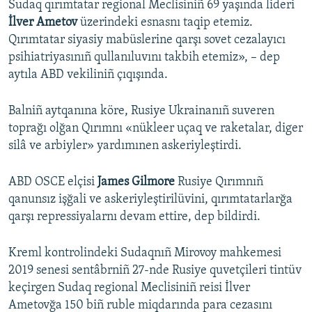
Sudaq qırımtatar regional Meclisiniñ 69 yaşında lideri
İlver Ametov
üzerindeki esnasnı taqip etemiz.
Qırımtatar siyasiy mabüslerine qarşı sovet cezalayıcı
psihiatriyasınıñ qullanıluvını takbih etemiz», – dep
aytıla ABD vekiliniñ çıqışında.
Balniñ aytqanına köre, Rusiye Ukrainanıñ suveren
toprağı olğan Qırımnı «nükleer uçaq ve raketalar, diger
silâ ve arbiyler» yardımınen askeriyleştirdi.
ABD OSCE elçisi
James Gilmore
Rusiye Qırımnıñ
qanunsız işğali ve askeriyleştirilüvini, qırımtatarlarğa
qarşı repressiyalarnı devam ettire, dep bildirdi.
Kreml kontrolindeki Sudaqnıñ Mirovoy mahkemesi
2019 senesi sentâbrniñ 27-nde Rusiye quvetçileri tintüv
keçirgen Sudaq regional Meclisiniñ reisi İlver
Ametovğa 150 biñ ruble miqdarında para cezasını