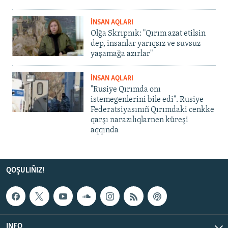
İNSAN AQLARI
Olğa Skrıpnık: "Qırım azat etilsin
dep, insanlar yarıqsız ve suvsuz
yaşamağa azırlar"
İNSAN AQLARI
"Rusiye Qırımda onı
istemegenlerini bile edi". Rusiye
Federatsiyasınıñ Qırımdaki cenkke
qarşı narazılıqlarnen küreşi
aqqında
QOŞULIÑIZ!
INFO