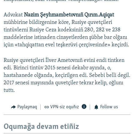
Advokat
Nazim Şeyhmambetovnıñ Qırım.Aqiqat
mühbirine bildirgenine köre, Rusiye quvetçileri
tintüvlerni Rusiye Ceza kodeksiniñ 280, 282 ve 238
maddelerine istinaden cinayetlerden şübhe bar olğanı
içün «tahqiqattan evel teşkerüvi çerçivesinde» keçirdi.
Rusiye quvetçileri İlver Ametovnıñ evini endi tintken
edi. Birinci tintüv 2015 senesi dekabr ayında, o,
hastahanede olğanda, keçirilgen edi. Sebebi belli degil.
2017 senesi mayısında quvetçiler tekrar kelip, oğlunı
tuttı.
Paylaşmaq
VPN-siz oquñız
Follow us
Oqumağa devam etiñiz