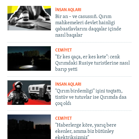
İNSAN AQLARI
Bir an – ve casussıñ. Qırım
mahkemeleri devlet hainligi
qabaatlavlarını daqqalar içinde
nasıl baqalar
CEMİYET
"Er kes qaça, er kes kete": cenk
Qırımdaki Rusiye turistlerine nasıl
barıp yetti
İNSAN AQLARI
"Qırım birdemligi" işini toqtattı,
tintüv ve tutuvlar ise Qırımda daa
çoq oldı
CEMİYET
"Haberlerge köre, yarıq bere
ekenler, amma biz bütünley
ekektriksizmiz"