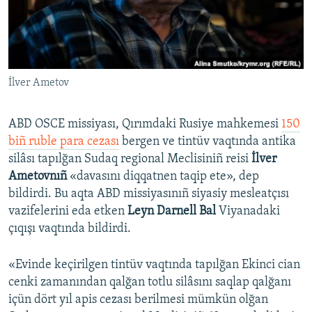
Русский
Українською
İlver Ametov
QOŞULIÑIZ!
ABD OSCE missiyası, Qırımdaki Rusiye mahkemesi
150
biñ ruble para cezası
bergen ve tintüv vaqtında antika
RFE/RS bütün saytları
silâsı tapılğan Sudaq regional Meclisiniñ reisi
İlver
Ametovnıñ
«davasını diqqatnen taqip ete», dep
bildirdi. Bu aqta ABD missiyasınıñ siyasiy mesleatçısı
vazifelerini eda etken
Leyn Darnell Bal
Viyanadaki
çıqışı vaqtında bildirdi.
«Evinde keçirilgen tintüv vaqtında tapılğan Ekinci cian
cenki zamanından qalğan totlu silâsını saqlap qalğanı
içün dört yıl apis cezası berilmesi mümkün olğan