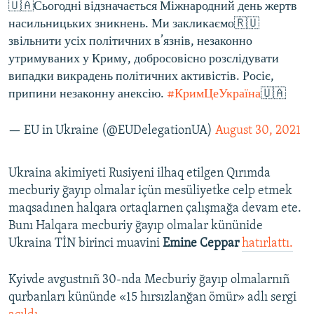
🇺🇦Сьогодні відзначається Міжнародний день жертв
насильницьких зникнень. Ми закликаємо🇷🇺
звільнити усіх політичних в’язнів, незаконно
утримуваних у Криму, добросовісно розслідувати
випадки викрадень політичних активістів. Росіє,
припини незаконну анексію.
#КримЦеУкраїна
🇺🇦
— EU in Ukraine (@EUDelegationUA)
August 30, 2021
Ukraina akimiyeti Rusiyeni ilhaq etilgen Qırımda
mecburiy ğayıp olmalar içün mesüliyetke celp etmek
maqsadınen halqara ortaqlarnen çalışmağa devam ete.
Bunı Halqara mecburiy ğayıp olmalar kününide
Ukraina TİN birinci muavini
Emine Ceppar
hatırlattı.
Kyivde avgustnıñ 30-nda Mecburiy ğayıp olmalarnıñ
qurbanları kününde «15 hırsızlanğan ömür» adlı sergi