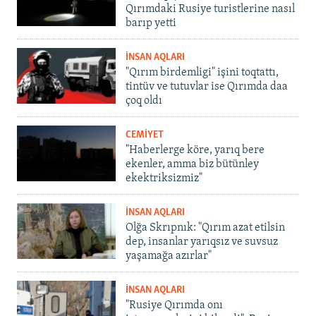
Qırımdaki Rusiye turistlerine nasıl
barıp yetti
İNSAN AQLARI
"Qırım birdemligi" işini toqtattı,
tintüv ve tutuvlar ise Qırımda daa
çoq oldı
CEMİYET
"Haberlerge köre, yarıq bere
ekenler, amma biz bütünley
ekektriksizmiz"
İNSAN AQLARI
Olğa Skrıpnık: "Qırım azat etilsin
dep, insanlar yarıqsız ve suvsuz
yaşamağa azırlar"
İNSAN AQLARI
"Rusiye Qırımda onı