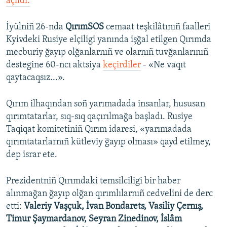
açıldı.
İyülniñ 26-nda
QırımSOS
cemaat teşkilâtınıñ faalleri
Kyivdeki Rusiye elçiligi yanında işğal etilgen Qırımda
mecburiy ğayıp olğanlarnıñ ve olarnıñ tuvğanlarınıñ
destegine 60-ncı aktsiya
keçirdiler
- «Ne vaqıt
qaytacaqsız...».
Qırım ilhaqından soñ yarımadada insanlar, hususan
qırımtatarlar, sıq-sıq qaçırılmağa başladı. Rusiye
Taqiqat komitetiniñ Qırım idaresi, «yarımadada
qırımtatarlarnıñ kütleviy ğayıp olması» qayd etilmey,
dep israr ete.
Prezidentniñ Qırımdaki temsilciligi bir haber
alınmağan ğayıp olğan qırımlılarnıñ cedvelini de derc
etti:
Valeriy Vaşçuk, İvan Bondarets, Vasiliy Çernış,
Timur Şaymardanov, Seyran Zinedinov, İslâm