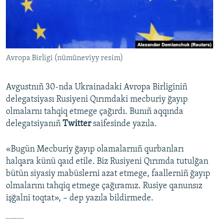
Русский
Українською
Avropa Birligi (nümüneviyy resim)
QOŞULIÑIZ!
Avgustnıñ 30-nda Ukrainadaki Avropa Birliginiñ
delegatsiyası Rusiyeni Qırımdaki mecburiy ğayıp
RFE/RS bütün saytları
olmalarnı tahqiq etmege çağırdı. Bunıñ aqqında
delegatsiyanıñ
Twitter
saifesinde yazıla. ​
«Bugün Mecburiy ğayıp olamalarnıñ qurbanları
halqara künü qaıd etile. Biz Rusiyeni Qırımda tutulğan
bütün siyasiy mabüslerni azat etmege, faallerniñ ğayıp
olmalarını tahqiq etmege çağıramız. Rusiye qanunsız
işğalni toqtat», – dep yazıla bildirmede.