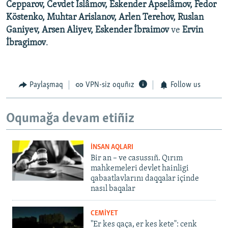
Cepparov, Cevdet İslâmov, Eskender Apselâmov, Fedor
Köstenko, Muhtar Arislanov, Arlen Terehov, Ruslan
Ganiyev, Arsen Aliyev, Eskender İbraimov
ve
Ervin
İbragimov
.
Paylaşmaq
VPN-siz oquñız
Follow us
Oqumağa devam etiñiz
İNSAN AQLARI
Bir an – ve casussıñ. Qırım
mahkemeleri devlet hainligi
qabaatlavlarını daqqalar içinde
nasıl baqalar
CEMİYET
"Er kes qaça, er kes kete": cenk