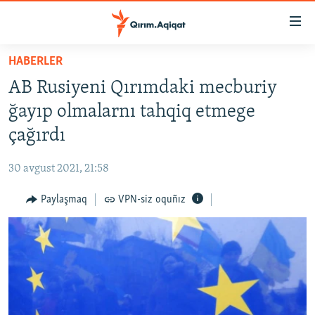
Link
açıqlığı
Esas
HABERLER
mündericege
HABERLER
AB Rusiyeni Qırımdaki mecburiy
qaytmaq
SİYASET
Baş
ğayıp olmalarnı tahqiq etmege
İQTİSADİYAT
navigatsiyağa
çağırdı
qaytmaq
CEMİYET
Qıdıruvğa
30 avgust 2021, 21:58
MEDENİYET
qaytmaq
Paylaşmaq
VPN-siz oquñız
İNSAN AQLARI
VİDEO
SÜRET
BLOGLAR
FİKİR