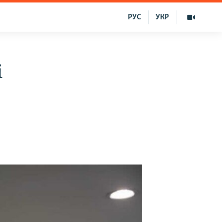
РУС
УКР
i