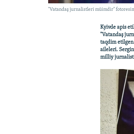
"Vatandaş jurnalistleri müimdir" fotoresim
Kyivde apis eti
"Vatandaş jurna
taqdim etilgen.
aileleri. Sergi
milliy jurnalist