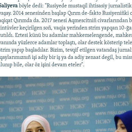
Saliyeva
böyle dedi: "Rusiyede mustaqil ihtisasiy jurnalisti
yaşay. 2014 senesinden başlap Qırım de-fakto Rusiyeniñki o
aqiqat Qırımda da. 2017 senesi Aqmescitniñ civarlarından b
tintüvler keçirilgen soñ, vaqia yerinden strim yapqan 10-ğa
tutıldı. Ertesi künü bu adamlar mahkemelengende, mahke
yanında yüzlerce adamlar toplaştı, olar destek kösterip tele
strim yapıp başladılar. Bizim, tevqif etilgen vatandaş jurnal
qaylarımıznıñ işi adiy bir iş ya da adiy zenaat degil, bu mis
unıp bile, olar öz işini devam eteler".