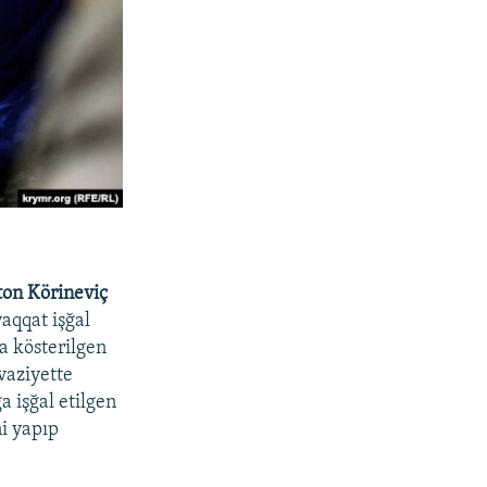
on Körineviç
aqqat işğal
a kösterilgen
vaziyette
a işğal etilgen
i yapıp