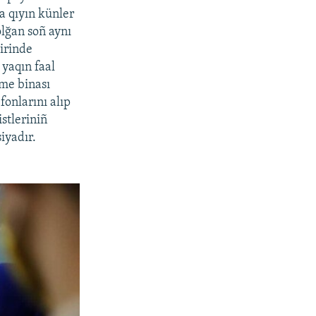
ka qıyın künler
lğan soñ aynı
irinde
 yaqın faal
me binası
fonlarını alıp
istleriniñ
siyadır.