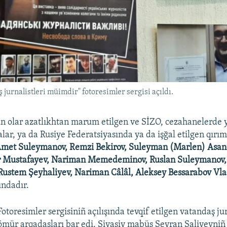
 jurnalistleri müimdir" fotoresimler sergisi açıldı.
 olar azatlıkhtan marum etilgen ve SİZO, cezahanelerde 
lar, ya da Rusiye Federatsiyasında ya da işğal etilgen qırım
met Suleymanov, Remzi Bekirov, Suleyman (Marlen) Asan
er Mustafayev, Nariman Memedeminov, Ruslan Suleymanov
ustem Şeyhaliyev, Nariman Câlâl, Aleksey Bessarabov Vla
ındadır.
Fotoresimler sergisiniñ açılışında tevqif etilgen vatandaş jur
ömür arqadaşları bar edi. Siyasiy mabüs Seyran Saliyevniñ