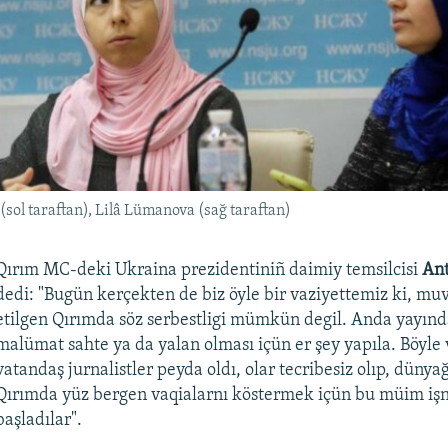
(sol taraftan), Lilâ Lümanova (sağ taraftan)
Qırım MC-deki Ukraina prezidentiniñ daimiy temsilcisi
Ant
dedi: "Bugün kerçekten de biz öyle bir vaziyettemiz ki, muv
etilgen Qırımda söz serbestligi mümkün degil. Anda yayınd
malümat sahte ya da yalan olması içün er şey yapıla. Böyle 
vatandaş jurnalistler peyda oldı, olar tecribesiz olıp, dünyağ
Qırımda yüz bergen vaqialarnı köstermek içün bu müim işn
başladılar".