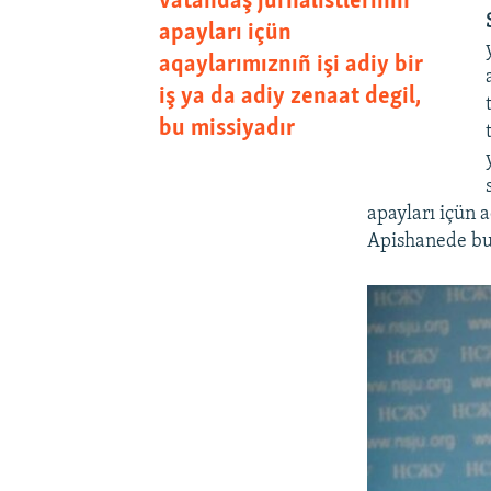
vatandaş jurnalistleriniñ
apayları içün
aqaylarımıznıñ işi adiy bir
iş ya da adiy zenaat degil,
bu missiyadır
apayları içün a
Apishanede bul