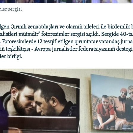
ler sergisi
lgen Qırımlı zenaatdaşları ve olarnıñ aileleri ile birdemlik 
listleri müimdir" fotoresimler sergisi açıldı. Sergide 40-ta
 Fotoresimlerde 12 tevqif etilgen qırımtatar vatandaş jurnal
niñ teşkilâtçısı - Avropa jurnalistler federatsiyasınıñ desteg
ler birligi.