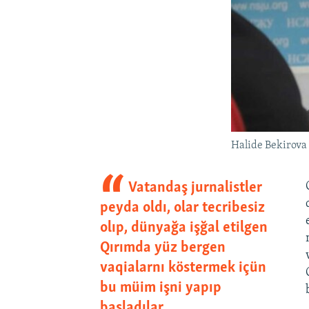
Halide Bekirova 
Vatandaş jurnalistler
peyda oldı, olar tecribesiz
olıp, dünyağa işğal etilgen
Qırımda yüz bergen
vaqialarnı köstermek içün
bu müim işni yapıp
başladılar