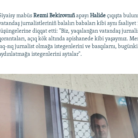
Siyaisy mabüs
Rezmi Bekirovnıñ
apayı
Halide
çıqışta bulun
vatandaş jurnalistleriniñ balalırı babaları kibi aynı faaliye
tüşüngelerine diqqat etti: "Biz, yaqalanğan vatandaş jurnali
qorantaları, açıq kök altında apishanede kibi yaşaymız. M
sıq-sıq jurnalist olmağa istegenlerini ve basqılarnı, bugünk
aydınlatmağa istegenlerini aytalar".