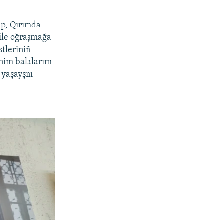
ıp, Qırımda
t ile oğraşmağa
stleriniñ
enim balalarım
i yaşayşnı