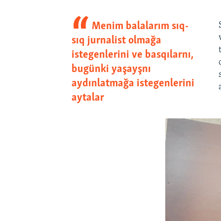
Menim balalarım sıq-
sıq jurnalist olmağa
istegenlerini ve basqılarnı,
bugünki yaşayşnı
aydınlatmağa istegenlerini
aytalar