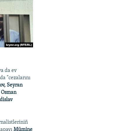
ya da ev
da "cezalarını
ov, Seyran
, Osman
dislav
nalistleriniñ
 apayı
Mümine