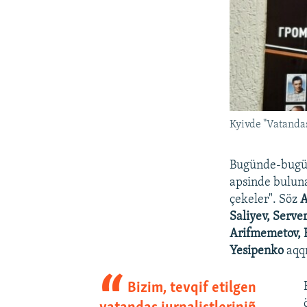
Kyivde "Vatandaş
Bugünde-bugün
apsinde buluna
çekeler". Söz
A
Saliyev, Serv
Arifmemetov, R
Yesipenko
aqq
Bizim, tevqif etilgen