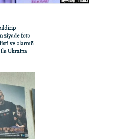
bildirip
n ziyade foto
isti ve olarnıñ
i ile Ukraina