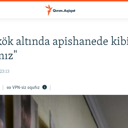
kök altında apishanede kib
mız"
23:13
VPN-siz oquñız