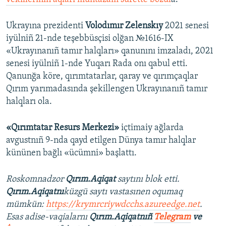
Ukrayına prezidenti
Volodımır Zelenskıy
2021 senesi
iyülniñ 21-nde teşebbüsçisi olğan №1616-IX
«Ukrayınanıñ tamır halqları» qanunını imzaladı, 2021
senesi iyülniñ 1-nde Yuqarı Rada onı qabul etti.
Qanunğa köre, qırımtatarlar, qaray ve qırımçaqlar
Qırım yarımadasında şekillengen Ukrayınanıñ tamır
halqları ola.
«Qırımtatar Resurs Merkezi»
içtimaiy ağlarda
avgustnıñ 9-nda qayd etilgen Dünya tamır halqlar
kününen bağlı «ücümni» başlattı.
Roskomnadzor
Qırım.Aqiqat
saytını blok etti.
Qırım.Aqiqatnı
küzgü saytı vastasınen oqumaq
mümkün:
https://krymrcriywdcchs.azureedge.net
.
Esas adise-vaqialarnı
Qırım.Aqiqatnıñ
Telegram
ve