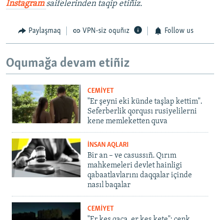
İnstagram
saifelerinden taqip etiñiz.
Paylaşmaq
VPN-siz oquñız
Follow us
Oqumağa devam etiñiz
CEMİYET
"Er şeyni eki künde taşlap kettim".
Seferberlik qorqusı rusiyelilerni
kene memleketten quva
İNSAN AQLARI
Bir an – ve casussıñ. Qırım
mahkemeleri devlet hainligi
qabaatlavlarını daqqalar içinde
nasıl baqalar
CEMİYET
"Er kes qaça, er kes kete": cenk