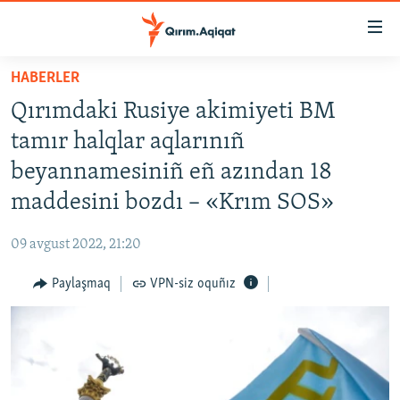
Link
açıqlığı
Esas
HABERLER
mündericege
HABERLER
Qırımdaki Rusiye akimiyeti BM
qaytmaq
SİYASET
Baş
tamır halqlar aqlarınıñ
İQTİSADİYAT
navigatsiyağa
beyannamesiniñ eñ azından 18
qaytmaq
CEMİYET
maddesini bozdı – «Krım SOS»
Qıdıruvğa
MEDENİYET
qaytmaq
09 avgust 2022, 21:20
İNSAN AQLARI
Paylaşmaq
VPN-siz oquñız
VİDEO
SÜRET
BLOGLAR
FİKİR