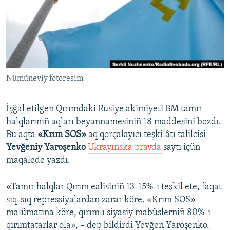
Русский
Українською
QOŞULIÑIZ!
Nümüneviy fotoresim
İşğal etilgen Qırımdaki Rusiye akimiyeti BM tamır
RFE/RS bütün saytları
halqlarınıñ aqları beyannamesiniñ 18 maddesini bozdı.
Bu aqta
«Krım SOS»
aq qorçalayıcı teşkilâtı talilcisi
Yevğeniy Yaroşenko
Ukrayınska pravda
saytı içün
maqalede yazdı.
«Tamır halqlar Qırım ealisiniñ 13-15%-ı teşkil ete, faqat
sıq-sıq repressiyalardan zarar köre. «Krım SOS»
malümatına köre, qırımlı siyasiy mabüslerniñ 80%-ı
qırımtatarlar ola», – dep bildirdi Yevğen Yaroşenko.