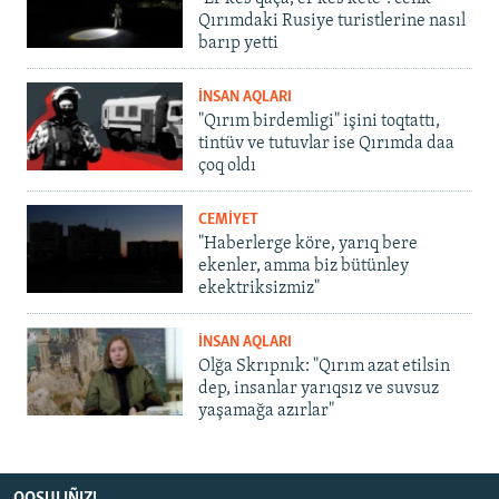
Qırımdaki Rusiye turistlerine nasıl
barıp yetti
İNSAN AQLARI
"Qırım birdemligi" işini toqtattı,
tintüv ve tutuvlar ise Qırımda daa
çoq oldı
CEMİYET
"Haberlerge köre, yarıq bere
ekenler, amma biz bütünley
ekektriksizmiz"
İNSAN AQLARI
Olğa Skrıpnık: "Qırım azat etilsin
dep, insanlar yarıqsız ve suvsuz
yaşamağa azırlar"