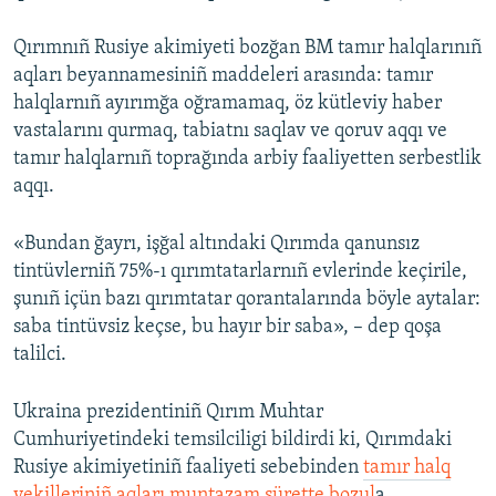
Qırımnıñ Rusiye akimiyeti bozğan BM tamır halqlarınıñ
aqları beyannamesiniñ maddeleri arasında: tamır
halqlarnıñ ayırımğa oğramamaq, öz kütleviy haber
vastalarını qurmaq, tabiatnı saqlav ve qoruv aqqı ve
tamır halqlarnıñ toprağında arbiy faaliyetten serbestlik
aqqı.
«Bundan ğayrı, işğal altındaki Qırımda qanunsız
tintüvlerniñ 75%-ı qırımtatarlarnıñ evlerinde keçirile,
şunıñ içün bazı qırımtatar qorantalarında böyle aytalar:
saba tintüvsiz keçse, bu hayır bir saba», – dep qoşa
talilci.
Ukraina prezidentiniñ Qırım Muhtar
Cumhuriyetindeki temsilciligi bildirdi ki, Qırımdaki
Rusiye akimiyetiniñ faaliyeti sebebinden
tamır halq
vekilleriniñ aqları muntazam sürette bozul
a.