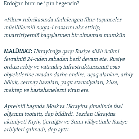
Erdoğan bunı ne içün begensin?
«Fikir» rubrikasında ifadelengen fikir-tüşünceler
müelliflerniñ noqta-i nazarını aks ettirip,
muarririyetniñ baqışlarınen bir olmaması mumkün
MALÜMAT:
Ukrayinağa qarşı Rusiye silâlı ücümi
fevralniñ 24-nden sabadan berli devam ete. Rusiye
ordusı arbiy ve vatandaş infrastrukturasınıñ esas
obyektlerine avadan darbe endire, uçaq alanları, arbiy
bölük, cermay bazaları, yaqıt stantsiyaları, kilse,
mektep ve hastahanelerni viran ete.
Aprelniñ başında Moskva Ukrayina şimalinde faal
olğanını toqtattı, dep bildirdi. Tezden Ukrayina
akimiyeti Kıyiv, Çerniğiv ve Sumı vilâyetinde Rusiye
arbiyleri qalmadı, dep ayttı.