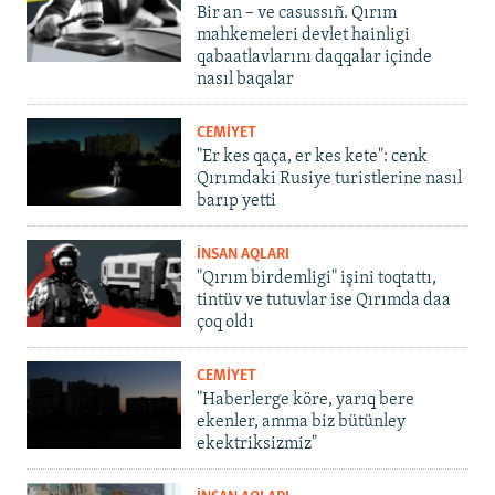
Bir an – ve casussıñ. Qırım
mahkemeleri devlet hainligi
qabaatlavlarını daqqalar içinde
nasıl baqalar
CEMİYET
"Er kes qaça, er kes kete": cenk
Qırımdaki Rusiye turistlerine nasıl
barıp yetti
İNSAN AQLARI
"Qırım birdemligi" işini toqtattı,
tintüv ve tutuvlar ise Qırımda daa
çoq oldı
CEMİYET
"Haberlerge köre, yarıq bere
ekenler, amma biz bütünley
ekektriksizmiz"