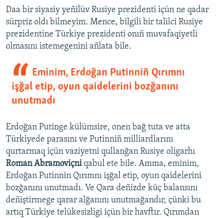
Daa bir siyasiy yeñilüv Rusiye prezidenti içün ne qadar
sürpriz oldı bilmeyim. Mence, bilgili bir talilci Rusiye
prezidentine Türkiye prezidenti onıñ muvafaqiyetli
olmasını istemegenini añlata bile.
Eminim, Erdoğan Putinniñ Qırımnı
işğal etip, oyun qaidelerini bozğanını
unutmadı
Erdoğan Putinge külümsire, onen bağ tuta ve atta
Türkiyede parasını ve Putinniñ milliardlarını
qurtarmaq içün vaziyetni qullanğan Rusiye oligarhı
Roman Abramoviçni
qabul ete bile. Amma, eminim,
Erdoğan Putinnin Qırımnı işğal etip, oyun qaidelerini
bozğanını unutmadı. Ve Qara deñizde küç balansını
deñiştirmege qarar alğanını unutmağandır, çünki bu
artıq Türkiye telükesizligi içün bir havftır. Qırımdan