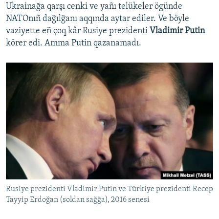
Ukrainağa qarşı cenki ve yañı telükeler ögünde
NATOnıñ dağılğanı aqqında aytar ediler. Ve böyle
vaziyette eñ çoq kâr Rusiye prezidenti
Vladimir Putin
körer edi. Amma Putin qazanamadı.
Rusiye prezidenti Vladimir Putin ve Türkiye prezidenti Recep
Tayyip Erdoğan (soldan sağğa), 2016 senesi