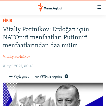
Link
açıqlığı
Esas
FİKİR
mündericege
HABERLER
Vitaliy Portnikov: Erdoğan içün
qaytmaq
SİYASET
Baş
NATOnıñ menfaatları Putinniñ
İQTİSADİYAT
navigatsiyağa
menfaatlarından daa müim
qaytmaq
CEMİYET
Qıdıruvğa
Vitaliy Portnikov
MEDENİYET
qaytmaq
01 iyül 2022, 00:49
İNSAN AQLARI
VİDEO
Paylaşmaq
VPN-siz oquñız
SÜRET
BLOGLAR
FİKİR