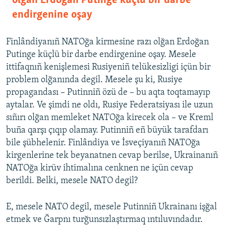
olğan Erdoğan Putinge küçlü bir darbe
endirgenine oşay
Finlândiyanıñ NATOğa kirmesine razı olğan Erdoğan
Putinge küçlü bir darbe endirgenine oşay. Mesele
ittifaqnıñ kenişlemesi Rusiyeniñ telükesizligi içün bir
problem olğanında degil. Mesele şu ki, Rusiye
propagandası – Putinniñ özü de – bu aqta toqtamayıp
aytalar. Ve şimdi ne oldı, Rusiye Federatsiyası ile uzun
sıñırı olğan memleket NATOğa kirecek ola – ve Kreml
buña qarşı çıqıp olamay. Putinniñ eñ büyük tarafdarı
bile şübhelenir. Finlândiya ve İsveçiyanıñ NATOğa
kirgenlerine tek beyanatnen cevap berilse, Ukrainanıñ
NATOğa kirüv ihtimalına cenknen ne içün cevap
berildi. Belki, mesele NATO degil?
E, mesele NATO degil, mesele Putinniñ Ukrainanı işğal
etmek ve Ğarpnı turğunsızlaştırmaq ıntıluvındadır.