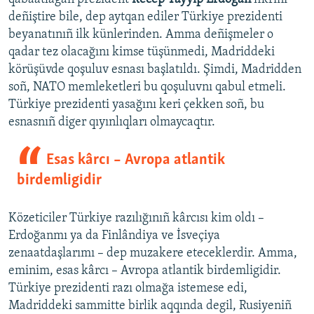
deñiştire bile, dep aytqan ediler Türkiye prezidenti
beyanatınıñ ilk künlerinden. Amma deñişmeler o
qadar tez olacağını kimse tüşünmedi, Madriddeki
körüşüvde qoşuluv esnası başlatıldı. Şimdi, Madridden
soñ, NATO memleketleri bu qoşuluvnı qabul etmeli.
Türkiye prezidenti yasağını keri çekken soñ, bu
esnasnıñ diger qıyınlıqları olmaycaqtır.
Esas kârcı – Avropa atlantik
birdemligidir
Közeticiler Türkiye razılığınıñ kârcısı kim oldı –
Erdoğanmı ya da Finlândiya ve İsveçiya
zenaatdaşlarımı – dep muzakere eteceklerdir. Amma,
eminim, esas kârcı – Avropa atlantik birdemligidir.
Türkiye prezidenti razı olmağa istemese edi,
Madriddeki sammitte birlik aqqında degil, Rusiyeniñ