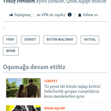
Vitaliy Portnikov,
kyivli jurnalist, Qırım.Aqiqat müellifi​
Paylaşmaq
VPN-siz oquñız
Follow us
*
FİKİR
SİYASET
BUTÜN MALÜMAT
AKTUAL
MÜİM
Oqumağa devam etiñiz
CEMİYET
"Er şeyni eki künde taşlap kettim".
Seferberlik qorqusı rusiyelilerni
kene memleketten quva
İNSAN AQLARI