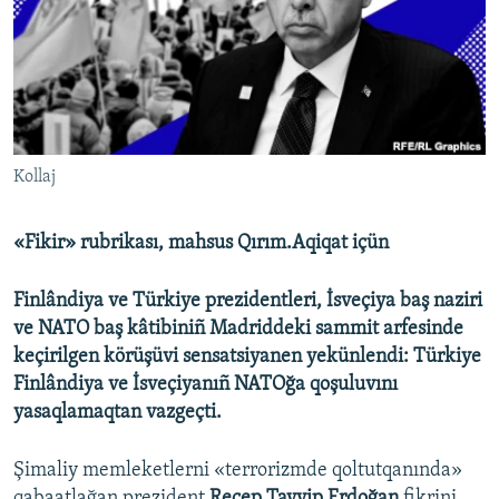
Русский
Українською
QOŞULIÑIZ!
Kollaj
«Fikir» rubrikası, mahsus Qırım.Aqiqat içün
RFE/RS bütün saytları
Finlândiya ve Türkiye prezidentleri, İsveçiya baş naziri
ve NATO baş kâtibiniñ Madriddeki sammit arfesinde
keçirilgen körüşüvi sensatsiyanen yekünlendi: Türkiye
Finlândiya ve İsveçiyanıñ NATOğa qoşuluvını
yasaqlamaqtan vazgeçti.
Şimaliy memleketlerni «terrorizmde qoltutqanında»
qabaatlağan prezident
Recep Tayyip Erdoğan
fikrini