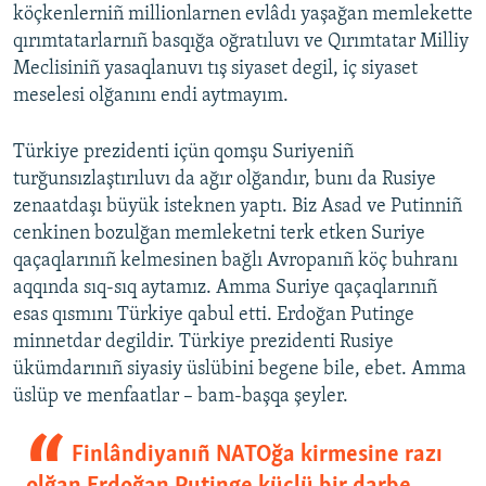
köçkenlerniñ millionlarnen evlâdı yaşağan memlekette
qırımtatarlarnıñ basqığa oğratıluvı ve Qırımtatar Milliy
Meclisiniñ yasaqlanuvı tış siyaset degil, iç siyaset
meselesi olğanını endi aytmayım.
Türkiye prezidenti içün qomşu Suriyeniñ
turğunsızlaştırıluvı da ağır olğandır, bunı da Rusiye
zenaatdaşı büyük isteknen yaptı. Biz Asad ve Putinniñ
cenkinen bozulğan memleketni terk etken Suriye
qaçaqlarınıñ kelmesinen bağlı Avropanıñ köç buhranı
aqqında sıq-sıq aytamız. Amma Suriye qaçaqlarınıñ
esas qısmını Türkiye qabul etti. Erdoğan Putinge
minnetdar degildir. Türkiye prezidenti Rusiye
ükümdarınıñ siyasiy üslübini begene bile, ebet. Amma
üslüp ve menfaatlar – bam-başqa şeyler.
Finlândiyanıñ NATOğa kirmesine razı