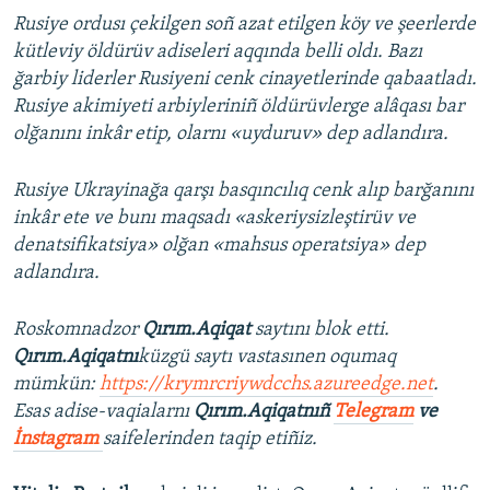
Rusiye ordusı çekilgen soñ azat etilgen köy ve şeerlerde
kütleviy öldürüv adiseleri aqqında belli oldı. Bazı
ğarbiy liderler Rusiyeni cenk cinayetlerinde qabaatladı.
Rusiye akimiyeti arbiyleriniñ öldürüvlerge alâqası bar
olğanını inkâr etip, olarnı «uyduruv» dep adlandıra.
Rusiye Ukrayinağa qarşı basqıncılıq cenk alıp barğanını
inkâr ete ve bunı maqsadı «askeriysizleştirüv ve
denatsifikatsiya» olğan «mahsus operatsiya» dep
adlandıra.
Roskomnadzor
Qırım.Aqiqat
saytını blok etti.
Qırım.Aqiqatnı
küzgü saytı vastasınen oqumaq
mümkün:
https://krymrcriywdcchs.azureedge.net
.
Esas adise-vaqialarnı
Qırım.Aqiqatnıñ
Telegram
ve
İnstagram
saifelerinden taqip etiñiz.