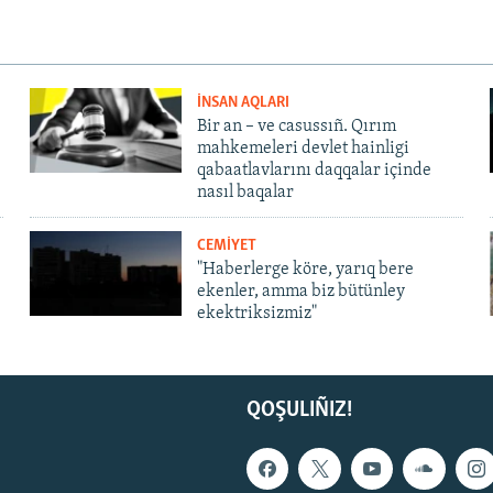
İNSAN AQLARI
Bir an – ve casussıñ. Qırım
mahkemeleri devlet hainligi
qabaatlavlarını daqqalar içinde
nasıl baqalar
CEMİYET
"Haberlerge köre, yarıq bere
ekenler, amma biz bütünley
ekektriksizmiz"
QOŞULIÑIZ!