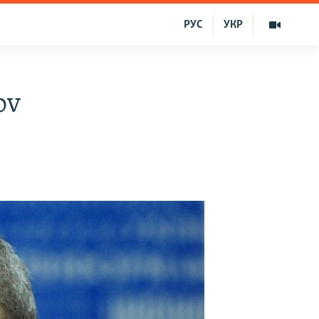
РУС
УКР
ov