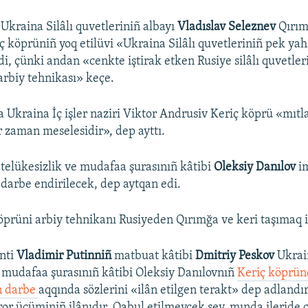
 Ukraina Silâlı quvetleriniñ albayı
Vladıslav Seleznev
Qırım
ç köprüniñ yoq etilüvi «Ukraina Silâlı quvetleriniñ pek yahş
di, çünki andan «cenkte iştirak etken Rusiye silâlı quvetler
arbiy tehnikası» keçe.
 Ukraina İç işler naziri Viktor Andrusiv Keriç köprü «mıtl
r zaman meselesidir», dep ayttı.
 telükesizlik ve mudafaa şurasınıñ kâtibi
Oleksiy Danılov
im
darbe endirilecek, dep aytqan edi.
öprüni arbiy tehnikanı Rusiyeden Qırımğa ve keri taşımaq 
nti
Vladimir Putinniñ
matbuat kâtibi
Dmitriy Peskov
Ukrai
e mudafaa şurasınıñ kâtibi Oleksiy Danılovnıñ
Keriç köprün
 darbe
aqqında sözlerini «ilân etilgen terakt» dep adlandır
rror ücüminiñ ilânıdır. Qabul etilmeycek şey, mında ileride