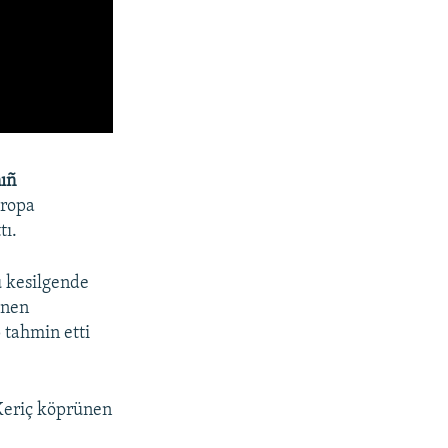
ıñ
vropa
tı.
u kesilgende
ınen
 tahmin etti
Keriç köprünen