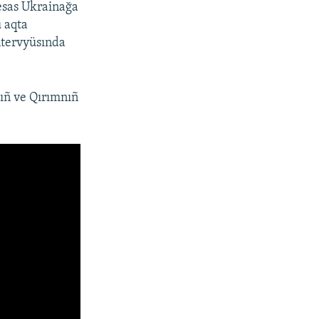
esas Ukrainağa
 aqta
ntervyüsında
ıñ ve Qırımnıñ