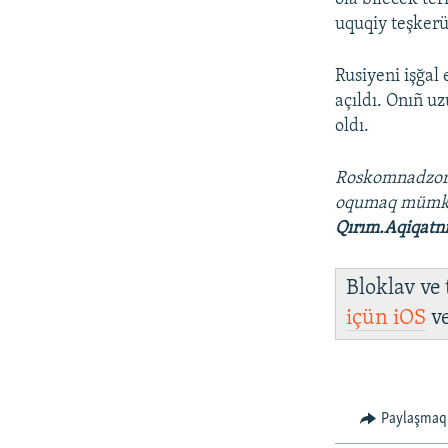
uquqiy teşkerü
Rusiyeni işğal
açıldı. Onıñ u
oldı.
Roskomnadzo
oqumaq mümk
Qırım.Aqiqatn
Bloklav ve
içün
iOS
v
Paylaşmaq