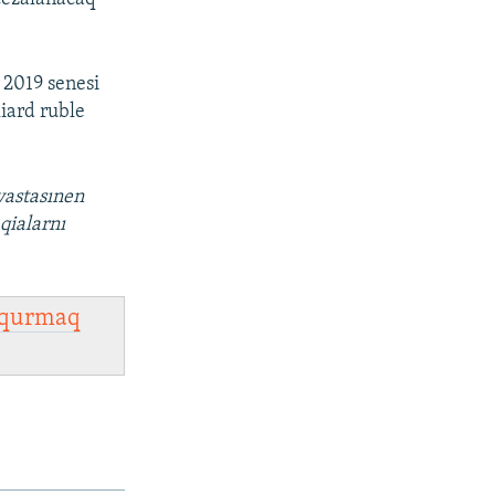
 2019 senesi
iard ruble
vastasınen
qialarnı
qurmaq