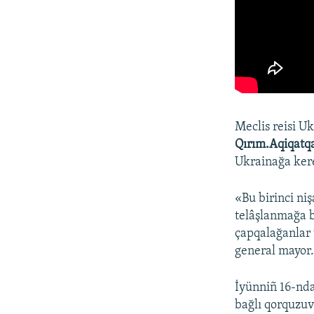
Meclis reisi U
Qırım.Aqiqatq
Ukrainağa kerek
«Bu birinci ni
telâşlanmağa b
çapqalağanlar 
general mayor
İyünniñ 16-nda 
bağlı qorquzuv