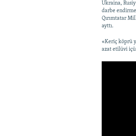
Ukraina, Rusiy
darbe endirme
Qırımtatar Mill
ayttı.
«Keriç köprü y
azat etilüvi içü