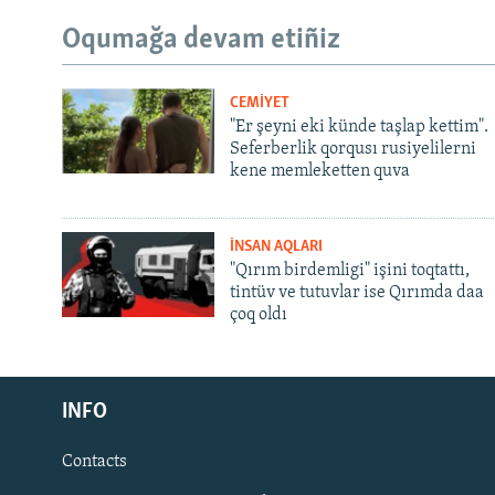
Oqumağa devam etiñiz
CEMİYET
"Er şeyni eki künde taşlap kettim".
Seferberlik qorqusı rusiyelilerni
kene memleketten quva
İNSAN AQLARI
"Qırım birdemligi" işini toqtattı,
tintüv ve tutuvlar ise Qırımda daa
çoq oldı
Русский
INFO
Українською
Contacts
QOŞULIÑIZ!