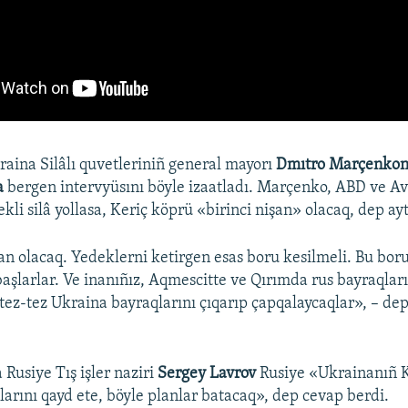
kraina Silâlı quvetleriniñ general mayorı
Dmıtro Marçenkon
a
bergen intervyüsını böyle izaatladı. Marçenko, ABD ve A
li silâ yollasa, Keriç köprü «birinci nişan» olacaq, dep ayt
şan olacaq. Yedeklerni ketirgen esas boru kesilmeli. Bu bor
aşlarlar. Ve inanıñız, Aqmescitte ve Qırımda rus bayraqlar
tez-tez Ukraina bayraqlarını çıqarıp çapqalaycaqlar», – dep
.
Rusiye Tış işler naziri
Sergey Lavrov
Rusiye «Ukrainanıñ 
larını qayd ete, böyle planlar batacaq», dep cevap berdi.