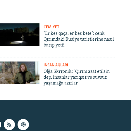
CEMİYET
"Er kes qaça, er kes kete": cenk
Qırımdaki Rusiye turistlerine nasıl
barıp yetti
İNSAN AQLARI
Olğa Skrıpnık: "Qırım azat etilsin
dep, insanlar yarıqsız ve suvsuz
yaşamağa azırlar"