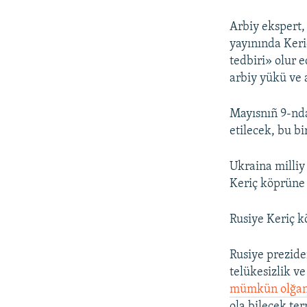
Arbiy ekspert,
yayınında Keri
tedbiri» olur e
arbiy yükü ve 
Mayısnıñ 9-nda
etilecek, bu bi
Ukraina milliy
Keriç köprüne 
Rusiye Keriç k
Rusiye prezide
telükesizlik v
mümkün olğan
ola bilecek te