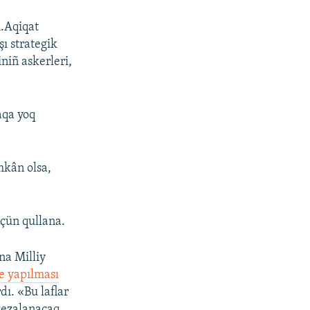
.Aqiqat
ı strategik
iniñ askerleri,
aqa yoq
kân olsa,
içün qullana.
na Milliy
e yapılması
dı. «Bu laflar
 cezalanacaq