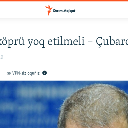
köprü yoq etilmeli – Çubar
10
VPN-siz oquñız