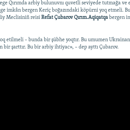
ege Qırımda arbiy bulunuvnı quvetli seviyede tutmağa ve 
ge imkân bergen Keriç boğazındaki köpürni yoq etmeli. Bu
iy Meclisiniñ reisi
Refat Çubarov Qırım.Aqiqatqa
bergen i
oq etilmeli – bunda bir şübhe yoqtır. Bu umumen Ukrainan
n bir şarttır. Bu bir arbiy ihtiyac», – dep ayttı Çubarov.