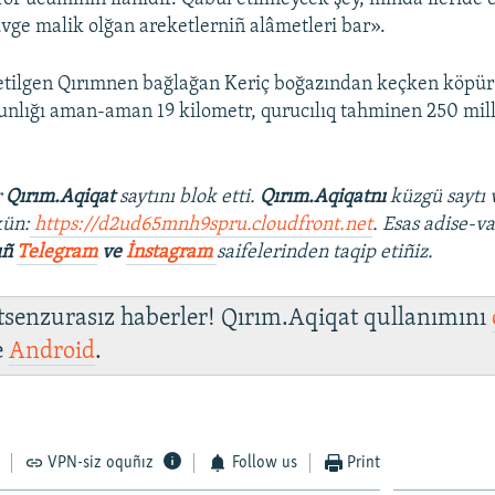
vge malik olğan areketlerniñ alâmetleri bar».
 etilgen Qırımnen bağlağan Keriç boğazından keçken köpür
zunlığı aman-aman 19 kilometr, qurucılıq tahminen 250 mill
r
Qırım.Aqiqat
saytını blok etti.
Qırım.Aqiqatnı
küzgü saytı 
ün:
https://d2ud65mnh9spru.cloudfront.net
. Esas adise-va
ıñ
Telegram
ve
İnstagram
saifelerinden taqip etiñiz.
 tsenzurasız haberler! Qırım.Aqiqat qullanımını
e
Android
.
VPN-siz oquñız
Follow us
Print