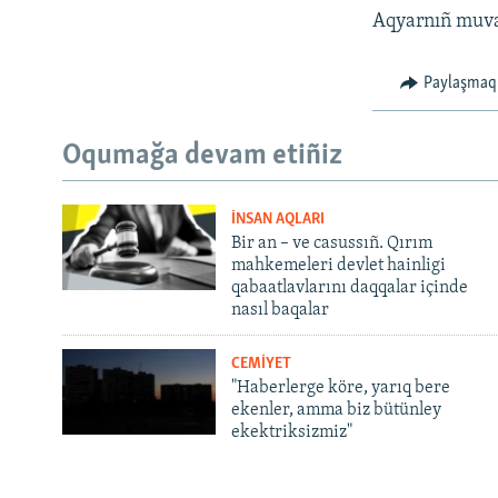
Aqyarnıñ muvaq
Paylaşmaq
Oqumağa devam etiñiz
İNSAN AQLARI
Bir an – ve casussıñ. Qırım
mahkemeleri devlet hainligi
qabaatlavlarını daqqalar içinde
nasıl baqalar
CEMİYET
"Haberlerge köre, yarıq bere
ekenler, amma biz bütünley
ekektriksizmiz"