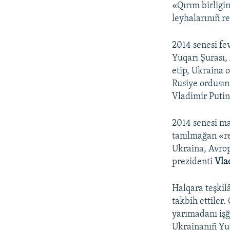
«Qırım birligi
leyhalarınıñ r
2014 senesi fev
Yuqarı Şurası,
etip, Ukraina 
Rusiye ordusın
Vladimir Putin 
2014 senesi m
tanılmağan «re
Ukraina, Avrop
prezidenti
Vla
Halqara teşkilâ
takbih ettiler.
yarımadanı işğ
Ukrainanıñ Yuq