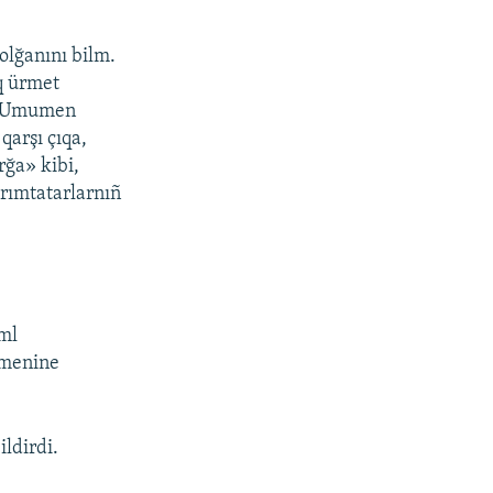
 olğanını bilm.
ıq ürmet
m. Umumen
qarşı çıqa,
rğa» kibi,
ırımtatarlarnıñ
ml
ermenine
ldirdi.