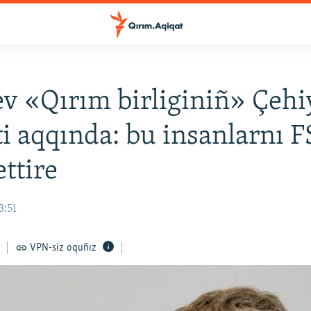
v «Qırım birliginiñ» Çehi
ti aqqında: bu insanlarnı 
ettire
3:51
VPN-siz oquñız