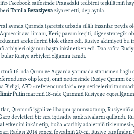
niñ» Facebook saifesinde Pragadaki tedbirni teşkilâtnıñ hay
eberi
Tamila Bezaziyeva
ziyaret etti, dep aytıla.
ral ayında Qırımda işaretsiz urbada silâlı insanlar peyda ol
 Aqmescit ava limanı, Keriç parom keçiti, diger strategik ob
ordusınıñ areketlerini blok etken edi. Rusiye akimiyeti bu 
ıñ arbiyleri olğanını başta inkâr etken edi. Daa soñra Rusiy
bular Rusiye arbiyleri olğanını tanıdı.
artnıñ 16-nda Qırım ve Aqyarda yarımada statusınen bağlı
ferendum» olıp keçti, onıñ neticesinde Rusiye Qırımnı öz t
a Birligi, ABD «referendumdaki» rey neticelerini tanımadı
dimir Putin
martnıñ 18-nde Qırımnıñ Rusiyege «qoşulğanını»
tlar, Qırımnıñ işğali ve ilhaqını qanunsız tanıp, Rusiyeniñ a
 Ğarp devletleri bir sıra iqtisadiy sanktsiyalarnı qullandı. Ru
al etkenini inkâr etip, buña «tarihiy adaletniñ tiklenmesi»,
arı Radası 2014 senesi fevralniñ 20-ni, Rusiye tarafından 