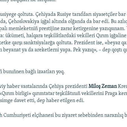
usiyege qoltuta. Çehiyada Rusiye tarafdarı siyasetçiler bar
lda, Çehoslovakiya işğal altında olğanda da bar edi. Bu azl
palı memleketniñ prestijine zarar ketirgenine yazıqsına
: ükümeti, halqara teşkilâtlardaki vekilleri Qırım işğaline 
ketke qarşı sanktsiyalarğa qoltuta. Prezident ise, «beyaz qa
 beyanat ya da areketlerni yapa. Pek yazıq», – dep qoştı q
ñ bunıñnen bağlı izaatları yoq.
viy haber vastalarında Çehiya prezidenti
Miloş Zeman
Kre
«Qırım birligi» qırımtatar teşkilâtınıñ vekillerini Praga k
simge davet etti, dep haber etilgen edi.
 Cumhuriyeti elçihanesi bu ziyaret sebebinden narazılıq bi