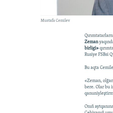
Mustafa Cemilev
Qırımtatarlarnı
Zeman
yaqında
birligi»
qırımta
Rusiye FSBsi Q
Bu aqta Cemil
«Zeman, olğan 
bere. Olar bu i
qanuniyleştirm
Onıñ aytqanına
Çehiyanıñ umum