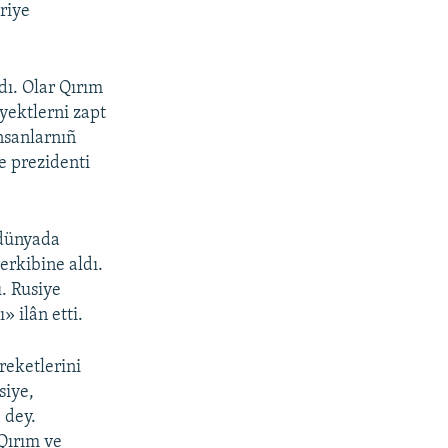
riye
dı. Olar Qırım
yektlerni zapt
insanlarnıñ
e prezidenti
 dünyada
erkibine aldı.
. Rusiye
 ilân etti.
reketlerini
siye,
 dey.
Qırım ve