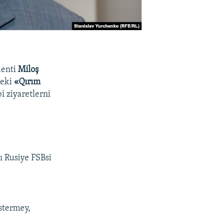
denti
Miloş
deki
«Qırım
i ziyaretlerni
ı Rusiye FSBsi
östermey,