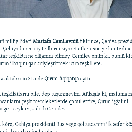
ñ milliy lideri
Mustafa Cemilevniñ
fikirince, Çehiya prezi
 Çehiyada resmiy tedbirni ziyaret etken Rusiye kontrolin
tar teşkilâtı ne olğanını bilmey. Cemilev emin ki, bunıñ kib
ırım ilhaqını qanuniyleştirmek içün teşkil ete.
ev oktâbrniñ 31-nde
Qırım.Aqiqatqa
ayttı.
teşkilâtlarnı bile, dep tüşünmeyim. Añlaşıla ki, malümatn
nsanlarnı çeşit memleketlerde qabul ettire, Qırım işğalini
ege isteyler», – dedi Cemilev.
 köre, Çehiya prezidenti Rusiyege qoltutqanını ilk sefer k
iy baqışları ise farqlıdır.