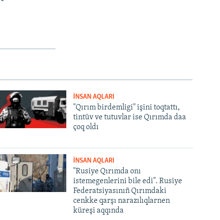
İNSAN AQLARI
"Qırım birdemligi" işini toqtattı,
tintüv ve tutuvlar ise Qırımda daa
çoq oldı
İNSAN AQLARI
"Rusiye Qırımda onı
istemegenlerini bile edi". Rusiye
Federatsiyasınıñ Qırımdaki
cenkke qarşı narazılıqlarnen
küreşi aqqında