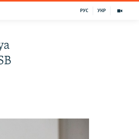
РУС
УКР
ya
FSB