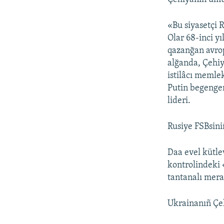
«Bu siyasetçi R
Olar 68-inci yı
qazanğan avro
alğanda, Çehiya
istilâcı memle
Putin begengen
lideri.
Rusiye FSBsini
Daa evel kütle
kontrolindeki 
tantanalı mera
Ukrainanıñ Çeh