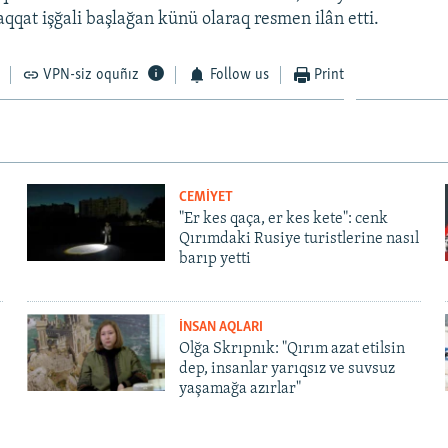
qat işğali başlağan künü olaraq resmen ilân etti.
VPN-siz oquñız
Follow us
Print
CEMİYET
"Er kes qaça, er kes kete": cenk
Qırımdaki Rusiye turistlerine nasıl
barıp yetti
İNSAN AQLARI
Olğa Skrıpnık: "Qırım azat etilsin
dep, insanlar yarıqsız ve suvsuz
yaşamağa azırlar"