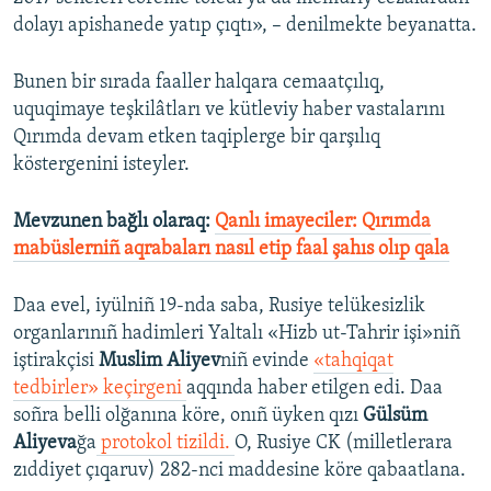
dolayı apishanede yatıp çıqtı», – denilmekte beyanatta.
Bunen bir sırada faaller halqara cemaatçılıq,
uquqimaye teşkilâtları ve kütleviy haber vastalarını
Qırımda devam etken taqiplerge bir qarşılıq
köstergenini isteyler.
Mevzunen bağlı olaraq:
Qanlı imayeciler: Qırımda
mabüslerniñ aqrabaları nasıl etip faal şahıs olıp qala
Daa evel, iyülniñ 19-nda saba, Rusiye telükesizlik
organlarınıñ hadimleri Yaltalı «Hizb ut-Tahrir işi»niñ
iştirakçisi
Muslim Aliyev
niñ evinde
«tahqiqat
tedbirler» keçirgeni​
aqqında haber etilgen edi. Daa
soñra belli olğanına köre, onıñ üyken qızı
Gülsüm
Aliyeva
ğa
protokol tizildi.
O, Rusiye CK (milletlerara
zıddiyet çıqaruv) 282-nci maddesine köre qabaatlana.