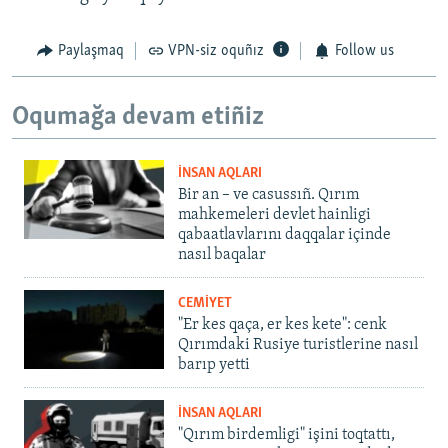
Paylaşmaq
VPN-siz oquñız
Follow us
Oqumağa devam etiñiz
İNSAN AQLARI
Bir an – ve casussıñ. Qırım
mahkemeleri devlet hainligi
qabaatlavlarını daqqalar içinde
nasıl baqalar
CEMİYET
"Er kes qaça, er kes kete": cenk
Qırımdaki Rusiye turistlerine nasıl
barıp yetti
İNSAN AQLARI
"Qırım birdemligi" işini toqtattı,