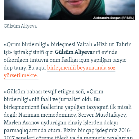
Русский
Українською
Gülsüm Aliyeva
QOŞULIÑIZ!
«Qırım birdemligi» birleşmesi Yaltalı «Hizb ut-Tahrir
işi» iştirakçisiniñ qızı
Gülsüm Aliyeva
nıñ evinde
ötkerilgen tintüvni onıñ faalligi içün yapılğan tazyıq
RFE/RS bütün saytları
dep tanıy. Bu aqta
birleşmeniñ beyanatında söz
yürsetilmekte.
«Gülsüm babası tevqif etilgen soñ, «Qırım
birdemligi»niñ faali ve jurnalisti oldı. Bu
birleşmemiznñ faallerine yapılğan tazyıqnıñ ilk misali
degil: Nariman memedeminov, Server Musdtafayev,
Marlen Asanov uydurılğan cinaiy işlerden dolayı
parmaqlıq artında otura. Bizim bir qaç işdeşimiz 2016-
2017 seneleri cöreme töledi ya da memuriy cezalardan