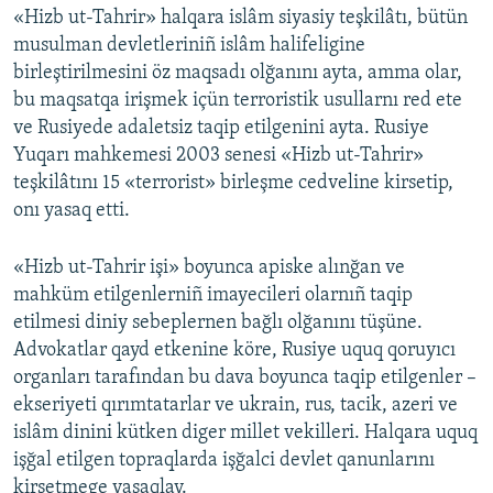
«Hizb ut-Tahrir» halqara islâm siyasiy teşkilâtı, bütün
musulman devletleriniñ islâm halifeligine
birleştirilmesini öz maqsadı olğanını ayta, amma olar,
bu maqsatqa irişmek içün terroristik usullarnı red ete
ve Rusiyede adaletsiz taqip etilgenini ayta. Rusiye
Yuqarı mahkemesi 2003 senesi «Hizb ut-Tahrir»
teşkilâtını 15 «terrorist» birleşme cedveline kirsetip,
onı yasaq etti.
«Hizb ut-Tahrir işi» boyunca apiske alınğan ve
mahküm etilgenlerniñ imayecileri olarnıñ taqip
etilmesi diniy sebeplernen bağlı olğanını tüşüne.
Advokatlar qayd etkenine köre, Rusiye uquq qoruyıcı
organları tarafından bu dava boyunca taqip etilgenler –
ekseriyeti qırımtatarlar ve ukrain, rus, tacik, azeri ve
islâm dinini kütken diger millet vekilleri. Halqara uquq
işğal etilgen topraqlarda işğalci devlet qanunlarını
kirsetmege yasaqlay.