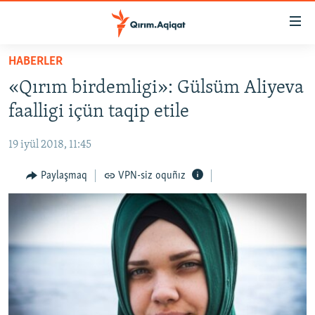
Link
açıqlığı
Esas
HABERLER
mündericege
HABERLER
«Qırım birdemligi»: Gülsüm Aliyeva
qaytmaq
SİYASET
Baş
faalligi içün taqip etile
İQTİSADİYAT
navigatsiyağa
qaytmaq
19 iyül 2018, 11:45
CEMİYET
Qıdıruvğa
MEDENİYET
Paylaşmaq
VPN-siz oquñız
qaytmaq
İNSAN AQLARI
VİDEO
SÜRET
BLOGLAR
FİKİR