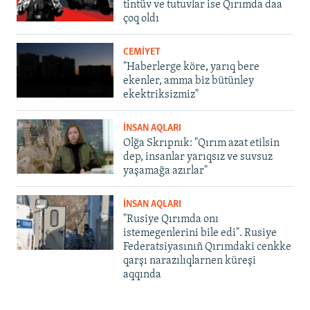
tintüv ve tutuvlar ise Qırımda daa
çoq oldı
CEMİYET
"Haberlerge köre, yarıq bere
ekenler, amma biz bütünley
ekektriksizmiz"
İNSAN AQLARI
Olğa Skrıpnık: "Qırım azat etilsin
dep, insanlar yarıqsız ve suvsuz
yaşamağa azırlar"
İNSAN AQLARI
"Rusiye Qırımda onı
istemegenlerini bile edi". Rusiye
Federatsiyasınıñ Qırımdaki cenkke
qarşı narazılıqlarnen küreşi
aqqında