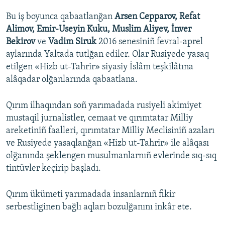
Bu iş boyunca qabaatlanğan
Arsen Cepparov, Refat
Alimov, Emir-Useyin Kuku, Muslim Aliyev, İnver
Bekirov
ve
Vadim Siruk
2016 senesiniñ fevral-aprel
aylarında Yaltada tutlğan ediler. Olar Rusiyede yasaq
etilgen «Hizb ut-Tahrir» siyasiy İslâm teşkilâtına
alâqadar olğanlarında qabaatlana.
Qırım ilhaqından soñ yarımadada rusiyeli akimiyet
mustaqil jurnalistler, cemaat ve qırımtatar Milliy
areketiniñ faalleri, qırımtatar Milliy Meclisiniñ azaları
ve Rusiyede yasaqlanğan «Hizb ut-Tahrir» ile alâqası
olğanında şeklengen musulmanlarnıñ evlerinde sıq-sıq
tintüvler keçirip başladı.
Qırım ükümeti yarımadada insanlarnıñ fikir
serbestliginen bağlı aqları bozulğanını inkâr ete.