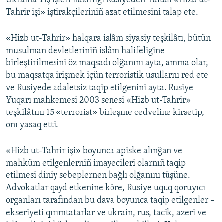
Ukraina Tış işleri nazirligi Rusiyeden Yaltalı «Hizb ut-
Tahrir işi» iştirakçileriniñ azat etilmesini talap ete.
«Hizb ut-Tahrir» halqara islâm siyasiy teşkilâtı, bütün
musulman devletleriniñ islâm halifeligine
birleştirilmesini öz maqsadı olğanını ayta, amma olar,
bu maqsatqa irişmek içün terroristik usullarnı red ete
ve Rusiyede adaletsiz taqip etilgenini ayta. Rusiye
Yuqarı mahkemesi 2003 senesi «Hizb ut-Tahrir»
teşkilâtını 15 «terrorist» birleşme cedveline kirsetip,
onı yasaq etti.
«Hizb ut-Tahrir işi» boyunca apiske alınğan ve
mahküm etilgenlerniñ imayecileri olarnıñ taqip
etilmesi diniy sebeplernen bağlı olğanını tüşüne.
Advokatlar qayd etkenine köre, Rusiye uquq qoruyıcı
organları tarafından bu dava boyunca taqip etilgenler –
ekseriyeti qırımtatarlar ve ukrain, rus, tacik, azeri ve