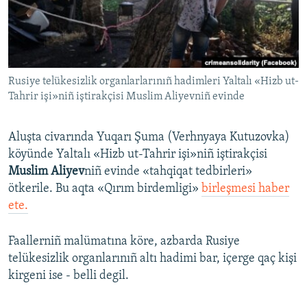
Русский
Українською
Rusiye telükesizlik organlarlarınıñ hadimleri Yaltalı «Hizb ut-
QOŞULIÑIZ!
Tahrir işi»niñ iştirakçisi Muslim Aliyevniñ evinde
Aluşta civarında Yuqarı Şuma (Verhnyaya Kutuzovka)
RFE/RS bütün saytları
köyünde Yaltalı «Hizb ut-Tahrir işi»niñ iştirakçisi
Muslim Aliyev
niñ evinde «tahqiqat tedbirleri»
ötkerile. Bu aqta «Qırım birdemligi»
birleşmesi haber
ete.
Faallerniñ malümatına köre, azbarda Rusiye
telükesizlik organlarınıñ altı hadimi bar, içerge qaç kişi
kirgeni ise - belli degil.