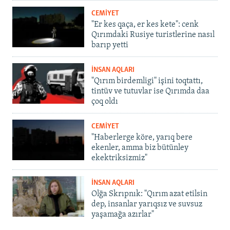
CEMİYET
"Er kes qaça, er kes kete": cenk
Qırımdaki Rusiye turistlerine nasıl
barıp yetti
İNSAN AQLARI
"Qırım birdemligi" işini toqtattı,
tintüv ve tutuvlar ise Qırımda daa
çoq oldı
CEMİYET
"Haberlerge köre, yarıq bere
ekenler, amma biz bütünley
ekektriksizmiz"
İNSAN AQLARI
Olğa Skrıpnık: "Qırım azat etilsin
dep, insanlar yarıqsız ve suvsuz
yaşamağa azırlar"