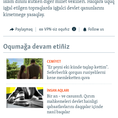
islâm dinini kütken diger millet vekilleri. Halqara uquq
işğal etilgen topraqlarda işğalci devlet qanunlarını
kirsetmege yasaqlay.
Paylaşmaq
VPN-siz oquñız
Follow us
Oqumağa devam etiñiz
CEMİYET
"Er şeyni eki künde taşlap kettim".
Seferberlik qorqusı rusiyelilerni
kene memleketten quva
İNSAN AQLARI
Bir an – ve casussıñ. Qırım
mahkemeleri devlet hainligi
qabaatlavlarını daqqalar içinde
nasıl baqalar