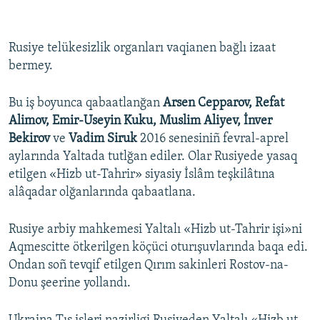
Rusiye telükesizlik organları vaqianen bağlı izaat
bermey.
Bu iş boyunca qabaatlanğan
Arsen Cepparov, Refat
Alimov, Emir-Useyin Kuku, Muslim Aliyev, İnver
Bekirov
ve
Vadim Siruk
2016 senesiniñ fevral-aprel
aylarında Yaltada tutlğan ediler. Olar Rusiyede yasaq
etilgen «Hizb ut-Tahrir» siyasiy İslâm teşkilâtına
alâqadar olğanlarında qabaatlana.
Rusiye arbiy mahkemesi Yaltalı «Hizb ut-Tahrir işi»ni
Aqmescitte ötkerilgen köçüci oturışuvlarında baqa edi.
Ondan soñ tevqif etilgen Qırım sakinleri Rostov-na-
Donu şeerine yollandı.