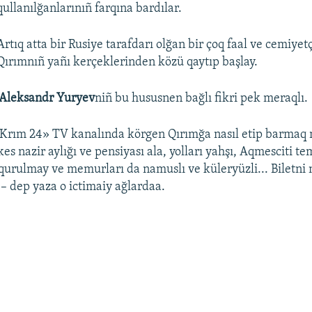
qullanılğanlarınıñ farqına bardılar.
Artıq atta bir Rusiye tarafdarı olğan bir çoq faal ve cemiyetç
Qırımnıñ yañı kerçeklerinden közü qaytıp başlay.
Aleksandr Yuryev
niñ bu hususnen bağlı fikri pek meraqlı.
rım 24» TV kanalında körgen Qırımğa nasıl etip barmaq
es nazir aylığı ve pensiyası ala, yolları yahşı, Aqmesciti te
 qurulmay ve memurları da namuslı ve küleryüzli... Biletni
 – dep yaza o ictimaiy ağlardaa.