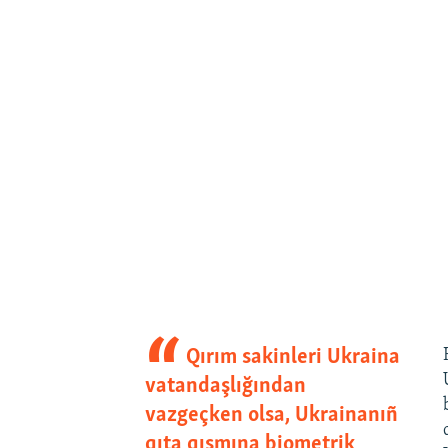
Qırım sakinleri Ukraina
vatandaşlığından
vazgeçken olsa, Ukrainanıñ
qıta qısmına biometrik