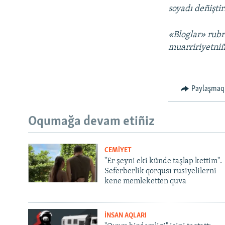
soyadı deñiştir
«Bloglar» rubri
muarririyetniñ
Paylaşmaq
Oqumağa devam etiñiz
CEMİYET
"Er şeyni eki künde taşlap kettim".
Seferberlik qorqusı rusiyelilerni
kene memleketten quva
İNSAN AQLARI