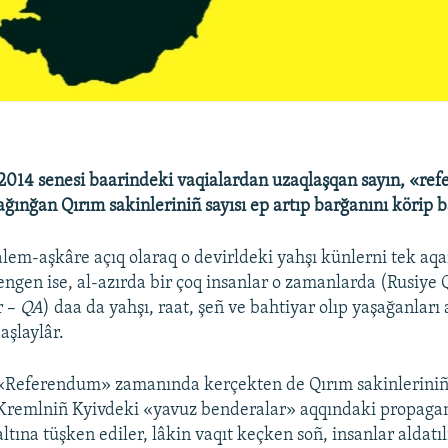
2014 senesi baarindeki vaqialardan uzaqlaşqan sayın, «r
sağınğan Qırım sakinleriniñ sayısı ep artıp barğanını körip 
alem-aşkâre açıq olaraq o devirldeki yahşı künlerni tek aqa
ngen ise, al-azırda bir çoq insanlar o zamanlarda (Rusiye 
r –
QA
) daa da yahşı, raat, şeñ ve bahtiyar olıp yaşağanları
aşlaylâr.
«Referendum» zamanında kerçekten de Qırım sakinleriniñ 
Kremlniñ Kyivdeki «yavuz benderalar» aqqındaki propagand
altına tüşken ediler, lâkin vaqıt keçken soñ, insanlar aldatıl