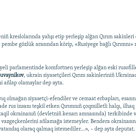
iñ kreslolarında yahşı etip yerleşip alğan Qırım sakinleri 
ni pembe gözlük arasından körip, «Rusiyege bağlı Qırımnı
eli parlamentinde komfortnen yerleşip alğan eski rusofill
Şuvaynikov
, ukrain siyasetçileri Qırım sakinleriniñ Ukrain
i añlap olamaylar dep ayta.
q olmağan siyasetçi-efendiler ve cemaat erbapları, esasını
ade rus insanı teşkil etken Qırımnıñ çoqmilletli halqı, ilh
qil okrainanıñ (devletniñ kenarı amnasında) terkibinde v
 vazgeçkenlerini añlamağa istemeyler. Bendera okrainasın
vatandaş olaraq qalmaq istemediler...», – dep ayta deputat.