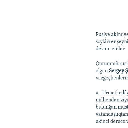
Rusiye akimiyen
soylârı er şey
devam eteler.
Qurumnıñ rusiy
olğan
Sergey 
vazgeçkenlerin
«…Ürmetke lâyı
milliondan ziy
bulunğan musta
vatandaşlıqtan
ekinci derece 