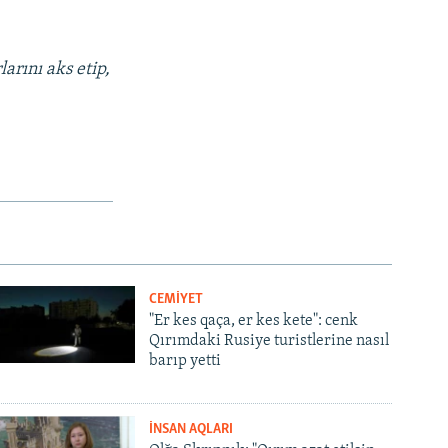
arını aks etip,
CEMİYET
"Er kes qaça, er kes kete": cenk
Qırımdaki Rusiye turistlerine nasıl
barıp yetti
İNSAN AQLARI