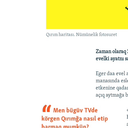
Qırım haritası. Nümünelik fotosuret
Zaman olaraq 
evelki ayatnı 
Eger daa evel 
manasında esle
etkenine qada
açıq aytmağa b
Men bügüv TVde
körgen Qırımğa nasıl etip
barmaq mumkün?