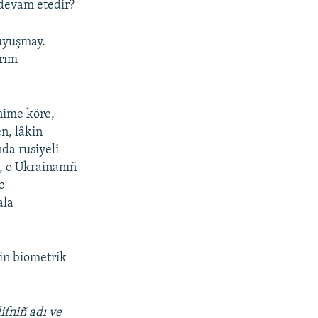
 devam etedir?
 uyuşmay.
ırım
nime köre,
n, lâkin
da rusiyeli
, o Ukrainanıñ
p
ala
in biometrik
ifniñ adı ve