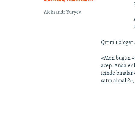
Aleksandr Yuryev
Qırımlı bloger
«Men bügün «K
acep. Anda er k
içinde binalar
satın almalı?»,