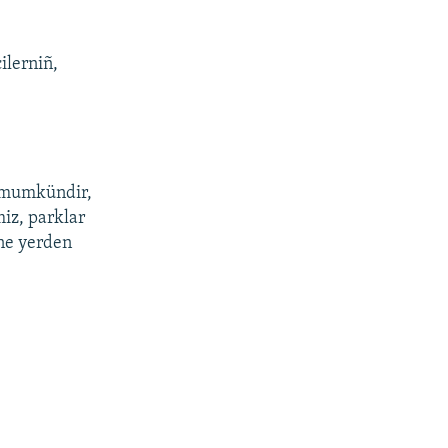
ilerniñ,
 mumkündir,
miz, parklar
 ne yerden