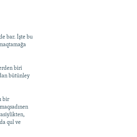
de bar. İşte bu
» maqtamağa
erden biri
adan bütünley
 bir
aq maqsadınen
asiylikten,
da qul ve