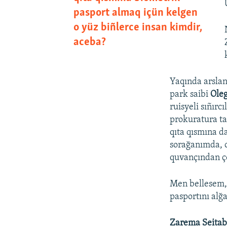
pasport almaq içün kelgen
o yüz biñlerce insan kimdir,
aceba?
Yaqında arslan
park saibi
Ole
ruisyeli sıñır
prokuratura ta
qıta qısmına d
sorağanımda, o
quvançından ço
Men bellesem, 
pasportını alğ
Zarema Seitab