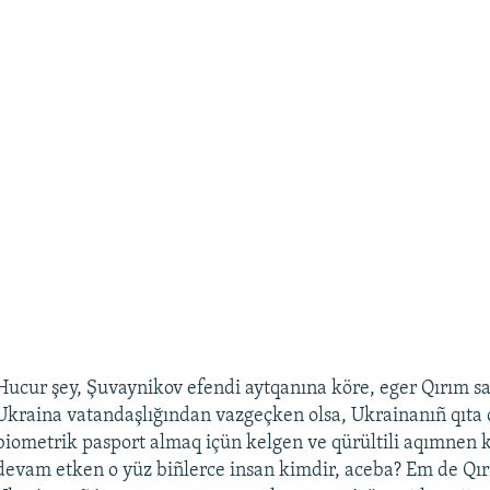
Hucur şey, Şuvaynikov efendi aytqanına köre, eger Qırım sa
Ukraina vatandaşlığından vazgeçken olsa, Ukrainanıñ qıta
biometrik pasport almaq içün kelgen ve qürültili aqımnen
devam etken o yüz biñlerce insan kimdir, aceba? Em de Qır