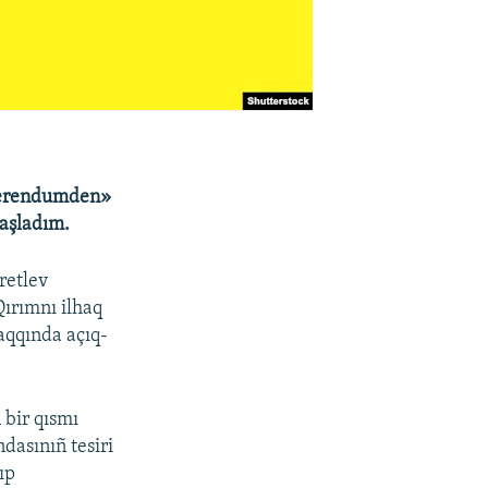
eferendumden»
başladım.
retlev
Qırımnı ilhaq
 aqqında açıq-
bir qısmı
asınıñ tesiri
ıp