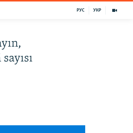
РУС
УКР
yın,
 sayısı