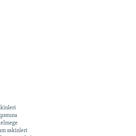
kinleri
 qısmına
 kelmege
ım sakinleri