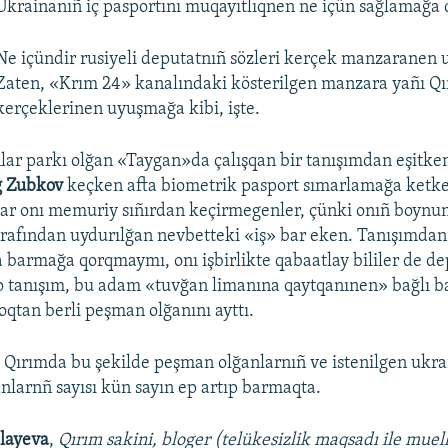
Ukrainanıñ iç pasportını muqayıtlıqnen ne içün sağlamağa
Ne içündir rusiyeli deputatnıñ sözleri kerçek manzaranen
Zaten, «Krım 24» kanalındaki kösterilgen manzara yañı Q
kerçeklerinen uyuşmağa kibi, işte.
lar parkı olğan «Taygan»da çalışqan bir tanışımdan eşitke
g Zubkov
keçken afta biometrik pasport sımarlamağa ketke
cılar onı memuriy sıñırdan keçirmegenler, çünki onıñ boynun
rafından uydurılğan nevbetteki «iş» bar eken. Tanışımdan
a barmağa qorqmaymı, onı işbirlikte qabaatlay bililer de de
 tanışım, bu adam «tuvğan limanına qaytqanınen» bağlı b
qtan berli peşman olğanını ayttı.
Qırımda bu şekilde peşman olğanlarnıñ ve istenilgen ukra
anlarnñ sayısı kün sayın ep artıp barmaqta.
layeva
,
Qırım sakini, bloger (telükesizlik maqsadı ile muell