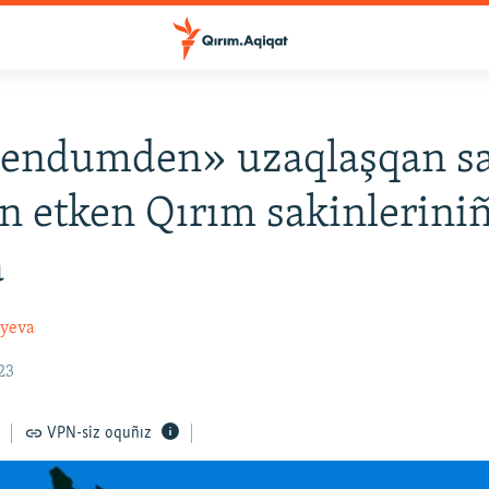
rendumden» uzaqlaşqan sa
 etken Qırım sakinleriniñ
a
ayeva
23
VPN-siz oquñız