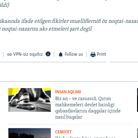
ildi)
kasında ifade etilgen fikirler muelliflerniñ öz noqtai-nazarl
 noqtai-nazarını aks etmeleri şart degil
VPN-siz oquñız
Follow us
Print
İNSAN AQLARI
Bir an – ve casussıñ. Qırım
mahkemeleri devlet hainligi
qabaatlavlarını daqqalar içinde
nasıl baqalar
CEMİYET