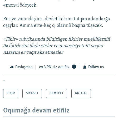
«men»i ödeycek.
Rusiye vatandaşları, devlet köküni tutqan atlantlarğa
oşaylar. Amma erte-keç o, olarnıñ başına tüşecek.
«Fikir» rubrikasında bildirilgen fikirler muelliflerniñ
öz fikirlerini ifade eteler ve muarririyetniñ noqtai-
nazarını er vaqıt aks etmezler
Paylaşmaq
VPN-siz oquñız
Follow us
*
FİKİR
SİYASET
CEMİYET
AKTUAL
Oqumağa devam etiñiz