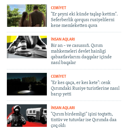
CEMİYET
"Er şeyni eki künde taşlap kettim".
Seferberlik qorqusı rusiyelilerni
kene memleketten quva
İNSAN AQLARI
Bir an – ve casussıñ. Qırım
mahkemeleri devlet hainligi
qabaatlavlarını daqqalar içinde
nasıl baqalar
CEMİYET
"Er kes qaça, er kes kete": cenk
Qırımdaki Rusiye turistlerine nasıl
barıp yetti
İNSAN AQLARI
"Qırım birdemligi" işini toqtattı,
tintüv ve tutuvlar ise Qırımda daa
çoq oldı