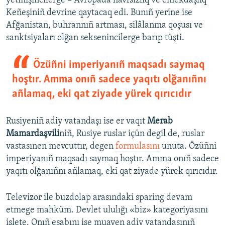
yetmişincilerge – Avropada havfsızlıq ve emekdaşlıq
Keñeşiniñ devrine qaytacaq edi. Bunıñ yerine ise
Afğanistan, buhrannıñ artması, silâlanma qoşusı ve
sanktsiyaları olğan seksenincilerge barıp tüşti.
Özüñni imperiyanıñ maqsadı saymaq
hoştır. Amma onıñ sadece yaqıtı olğanıñnı
añlamaq, eki qat ziyade yürek qırıcıdır
Rusiyeniñ adiy vatandaşı ise er vaqıt
Merab
Mamardaşvili
niñ, Rusiye ruslar içün degil de, ruslar
vastasınen mevcuttır, degen
formulasını
unuta. Özüñni
imperiyanıñ maqsadı saymaq hoştır. Amma onıñ sadece
yaqıtı olğanıñnı añlamaq, eki qat ziyade yürek qırıcıdır.
Televizor ile buzdolap arasındaki sparing devam
etmege mahküm. Devlet ululığı «biz» kategoriyasını
işlete. Onıñ esabını ise muayen adiy vatandaşınıñ