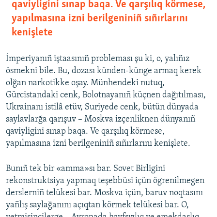
qaviyligini sınap baqa. Ve qarşılıq körmese,
yapılmasına izni berilgeniniñ sıñırlarını
kenişlete
İmperiyanıñ iştaasınıñ probleması şu ki, o, yalıñız
ösmekni bile. Bu, dozası künden-künge armaq kerek
olğan narkotikke oşay. Münhendeki nutuq,
Gürcistandaki cenk, Bolotnayanıñ küçnen dağıtılması,
Ukrainanı istilâ etüv, Suriyede cenk, bütün dünyada
saylavlarğa qarışuv – Moskva izçenliknen dünyanıñ
qaviyligini sınap baqa. Ve qarşılıq körmese,
yapılmasına izni berilgeniniñ sıñırlarını kenişlete.
Bunıñ tek bir «amma»sı bar. Sovet Birligini
rekonstruktsiya yapmaq teşebbüsi içün ögrenilmegen
derslerniñ telükesi bar. Moskva içün, baruv noqtasını
yañlış saylağanını açıqtan körmek telükesi bar. O,