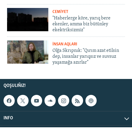
CEMİYET
"Haberlerge köre, yarıq bere
ekenler, amma biz bütünley
ekektriksizmiz"
İNSAN AQLARI
Olğa Skrıpnık: "Qırım azat etilsin
dep, insanlar yarıqsız ve suvsuz
yaşamağa azırlar"
QOŞULIÑIZ!
INFO