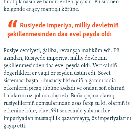
bıralqılanasıñ ve banditlerden qaçasıñ. Bu sıranen
kelgende er şey mantıqlı körüne.
Rusiyede imperiya, milliy devletniñ
şekillenmesinden daa evel peyda oldı
Rusiye cemiyeti, ğaliba, revanşqa mahküm edi. Eñ
azından, Rusiyede imperiya, milliy devletniñ
şekillenmesinden daa evel peyda oldı. Vertkalniñ
degerlikleri er vaqıt er şeyden üstün edi. Sovet
sisteması başta, «hususiy fikir»niñ olğanını iddia
etkenlerni pıçaq tübüne aydadı ve ondan soñ olarnıñ
balalarını öz qoluna alıştırdı. Buña qoşma olaraq,
rusiyelilerniñ qomşularından esas farqı şu ki, olarnıñ is
etkenine köre, olar 1991 senesinde yabancı bir
imperiyadan mustaqillik qazanmayıp, öz imperiyalarını
ğayıp etti.