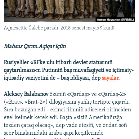
Русский
Українською
Aqmescitte Ğalebe paradı, 2018 senesi mayıs 9 künü
QOŞULIÑIZ!
Mahsus Qırım.Aqiqat içün
Rusiyeliler «RFke ulu itibarlı devlet statusınıñ
RFE/RS bütün saytları
qaytarılması»nı Putinniñ baş muvafaqiyeti ve içtimaiy-
iqtisadiy vaziyetini de – baş iddiyası, dep
sayalar
.
Aleksey Balabanov
özüniñ «Qardaş» ve «Qardaş-2»
(«Brat», «Brat-2») dilogiyasını yañlış tertipte çıqardı.
Sıra bozulğan edi – ekinci filmniñ adiseleri birinciden
evel kelmek kerek edi. Başta «siziñ Amerikañızğa
tezden çataq olacaq», dep vade etesiñ, ve ondan soñ
şeer binalarındaki araba qapı keçitlerinde