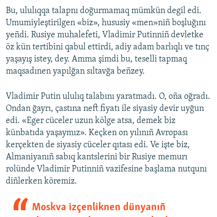
Bu, ululıqqa talapnı doğurmamaq mümkün degil edi.
Umumiyleştirilgen «biz», hususiy «men»niñ boşluğını
yeñdi. Rusiye muhalefeti, Vladimir Putinniñ devletke
öz kün tertibini qabul ettirdi, adiy adam barlıqlı ve tınç
yaşayış istey, dey. Amma şimdi bu, teselli tapmaq
maqsadınen yapılğan sıltavğa beñzey.
Vladimir Putin ululıq talabını yaratmadı. O, oña oğradı.
Ondan ğayrı, çastına neft fiyatı ile siyasiy devir uyğun
edi. «Eger cüceler uzun kölge atsa, demek biz
künbatıda yaşaymız». Keçken on yılınıñ Avropası
kerçekten de siyasiy cüceler qıtası edi. Ve işte biz,
Almaniyanıñ sabıq kantslerini bir Rusiye memurı
rolünde Vladimir Putinniñ vazifesine başlama nutqunı
diñlerken köremiz.
Moskva izçenliknen dünyanıñ