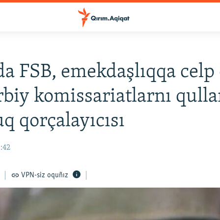
a FSB, emekdaşlıqqa celp
rbiy komissariatlarnı qulla
q qorçalayıcısı
0:42
VPN-siz oquñız