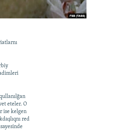
iatlarnı
rbiy
adimleri
qullanılğan
et eteler. O
r ise kelgen
kdaşlıqnı red
 sayesinde