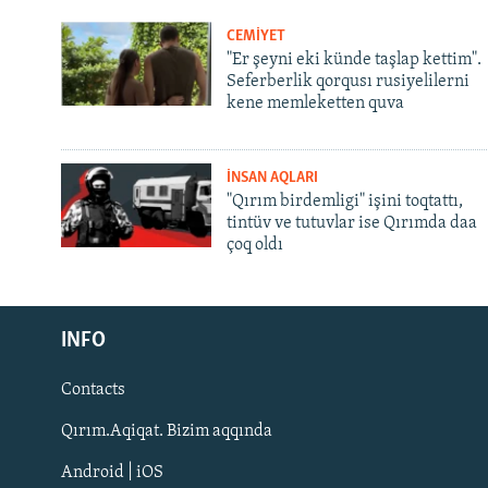
CEMİYET
"Er şeyni eki künde taşlap kettim".
Seferberlik qorqusı rusiyelilerni
kene memleketten quva
İNSAN AQLARI
"Qırım birdemligi" işini toqtattı,
tintüv ve tutuvlar ise Qırımda daa
çoq oldı
Русский
INFO
Українською
Contacts
QOŞULIÑIZ!
Qırım.Aqiqat. Bizim aqqında
Android | iOS