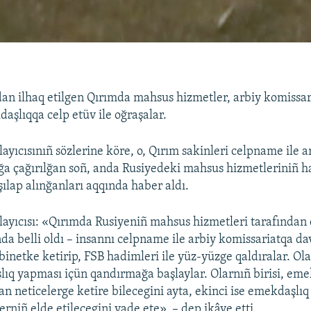
dan ilhaq etilgen Qırımda mahsus hizmetler, arbiy komissar
aşlıqqa celp etüv ile oğraşalar.
ayıcısınıñ sözlerine köre, o, Qırım sakinleri celpname ile a
ğa çağırılğan soñ, anda Rusiyedeki mahsus hizmetleriniñ h
şılap alınğanları aqqında haber aldı.
ayıcısı: «Qırımda Rusiyeniñ mahsus hizmetleri tarafından 
da belli oldı – insannı celpname ile arbiy komissariatqa dav
binetke ketirip, FSB hadimleri ile yüz-yüzge qaldıralar. Ola
lıq yapması içün qandırmağa başlaylar. Olarnıñ birisi, eme
an neticelerge ketire bilecegini ayta, ekinci ise emekdaşlıq
erniñ elde etilecegini vade ete», – dep ikâye etti.