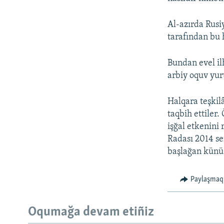
Al-azırda Rusi
tarafından bu 
Bundan evel il
arbiy oquv yur
Halqara teşkilâ
taqbih ettiler.
işğal etkenini
Radası 2014 se
başlağan künü 
Paylaşmaq
Oqumağa devam etiñiz