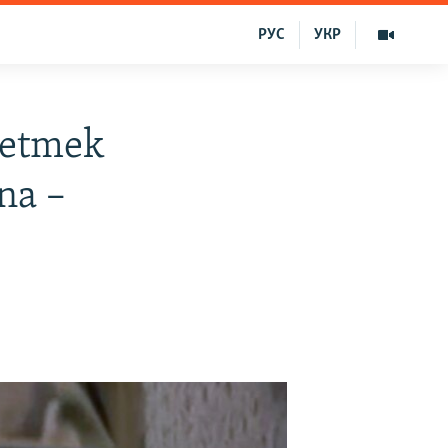
РУС
УКР
 etmek
na –