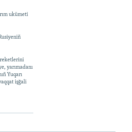
Qırım ukümeti
Rusiyeniñ
.
reketlerini
siye, yarımadanı
nıñ Yuqarı
aqqat işğali