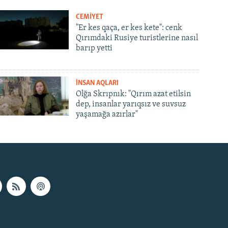
CEMİYET
"Er kes qaça, er kes kete": cenk
Qırımdaki Rusiye turistlerine nasıl
barıp yetti
İNSAN AQLARI
Olğa Skrıpnık: "Qırım azat etilsin
dep, insanlar yarıqsız ve suvsuz
yaşamağa azırlar"