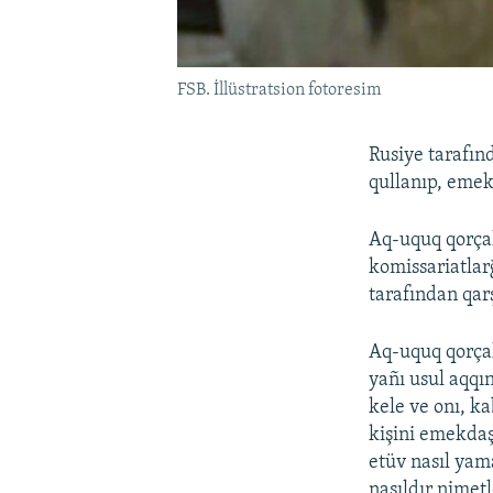
FSB. İllüstratsion fotoresim
Rusiye tarafın
qullanıp, emekd
Aq-uquq qorçal
komissariatlar
tarafından qar
Aq-uquq qorçal
yañı usul aqqın
kele ve onı, ka
kişini emekdaş
etüv nasıl yam
nasıldır nimetl