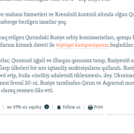
ye mahsus hizmetleri ve Kremlniñ kontroli altında olğan 
haberge berilgen izaatlar yoq.
haq etilgen Qırımdaki Rusiye arbiy komissariatları, qomşu 
tlarına kirmek daveti ile
teşviqat kampaniyasını
başladılar
tlar, Qırımnıñ işğali ve ilhaqını qanunsız tanıp, Rusiyeniñ a
 Ğarp ülkeleri bir sıra iqtisadiy sanktsiyalarnı qullandı. Ru
 red etip, buña «tarihiy adaletniñ tiklenmesi», dey. Ukraina
nesi fevral 20-ni, Rusiye tarafından Qırım ve Aqyarnıñ muv
olaraq resmen ilân etti.
VPN-siz oquñız
Follow us
Print