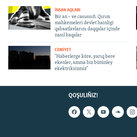
İNSAN AQLARI
Bir an – ve casussıñ. Qırım
mahkemeleri devlet hainligi
qabaatlavlarını daqqalar içinde
nasıl baqalar
CEMİYET
"Haberlerge köre, yarıq bere
ekenler, amma biz bütünley
ekektriksizmiz"
QOŞULIÑIZ!