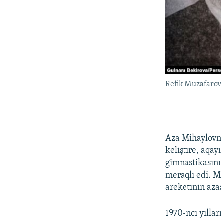
Refik Muzafaro
Aza Mihaylovna
keliştire, aqay
gimnastikasını
meraqlı edi. M
areketiniñ aza
1970-ncı yılla