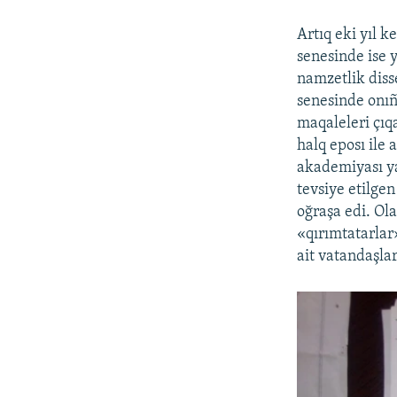
Artıq eki yıl k
senesinde ise 
namzetlik disse
senesinde onıñ
maqaleleri çıqa
halq eposı ile 
akademiyası yan
tevsiye etilgen
oğraşa edi. Ol
«qırımtatarlar
ait vatandaşlar