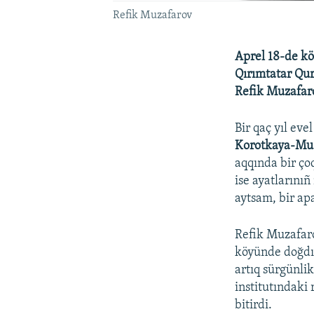
Refik Muzafarov
Aprel 18-de kör
Qırımtatar Quru
Refik Muzafaro
Bir qaç yıl ev
Korotkaya-Mu
aqqında bir ço
ise ayatlarını
aytsam, bir ap
Refik Muzafar
köyünde doğdı.
artıq sürgünli
institutındaki 
bitirdi.