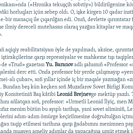
onikası»nda («Hronika tekuşçih sobıtiy») bildirilgenine kö
ki horluqları içün sebep oldı. O, işke kirgen 10 qadar inst
e-bir manaçıq ile çıqarılğan edi. Onıñ, devlette qırımtatar f
e ilmiy dereceli mutehassıs olaraq yazğan kitaplar ve maqa
».
ñ aqiqiy reabilitatsiyası öyle de yapılmadı, aksine, qırımtat
 iştirakçilerine qarşı repressiyalar ve mahkeme tışı taqipleri
2-de «Trud» gazetası
Yu. Baranov
adlı şahısnıñ «Professor 
alesini derc etti. Onda professor bir yerde çalışmayıp «ye
mei-alı çubar», soñ yıllar içinde iç bir maqale yazmağan «zı
i. Bundan beş kün keçken soñ Muzafarov Sovet Birligi Ko
iy Komitetiniñ Baş kâtibi
Leonid Brejnev
ge mektüp yazdı. 
rihını añlatqan soñ, professor: «Urmetli Leonid İlyiç, men 
ıñız menim bütün bu ayıplı tarihqa, yani sovet aliminiñ, Le
iplerini adım-adım ömürge keçirilmesine doğrultulğan içtma
ağan taqip etilmesi tarihına qarşı ğadabımnı menimnen pa
amanda muayen ameliy adımlar da yapacağına umüt etmek i