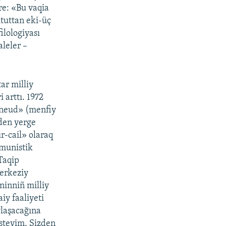
re: «Bu vaqia
ituttan eki-üç
ilologiyası
leler –
ar milliy
 arttı. 1972
«neud» (menfiy
rden yerge
r-cail» olaraq
mmunistik
Taqip
Merkeziy
ninniñ milliy
iy faaliyeti
ylaşacağına
steyim. Sizden