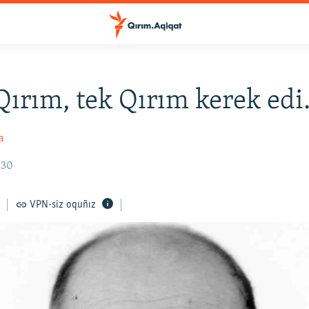
ırım, tek Qırım kerek ed
a
:30
VPN-siz oquñız