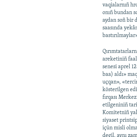
vaqialarnıñ hr
onıñ bundan soñ
aydan soñ bir d
saasında yekân
bastırılmaylar
Qırımtatarlarnı
areketiniñ faal
senesi aprel 1
baa) aldı» maq
uçqan», «terci
kösterilgen ed
fırqası Merkez
etilgeniniñ ta
Komitetniñ yal
siyaset prints
içün misli olm
degil, aynı z