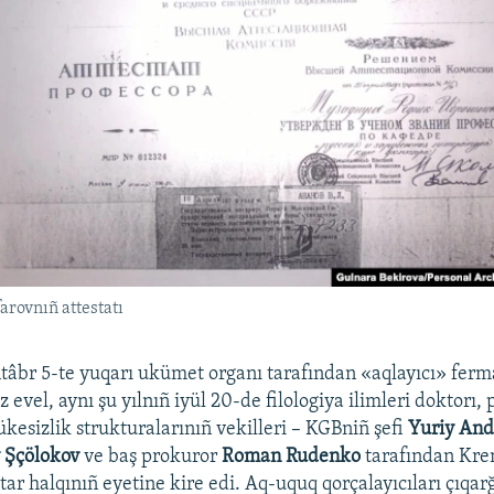
rovnıñ attestatı
ntâbr 5-te yuqarı ukümet organı tarafından «aqlayıcı» fer
 evel, aynı şu yılnıñ iyül 20-de filologiya ilimleri doktorı, 
ükesizlik strukturalarınıñ vekilleri – KGBniñ şefi
Yuriy And
 Şçölokov
ve baş prokuror
Roman Rudenko
tarafından Kre
tar halqınıñ eyetine kire edi. Aq-uquq qorçalayıcıları çıqa