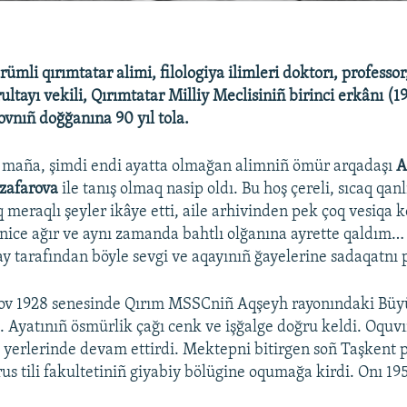
ümli qırımtatar alimi, filologiya ilimleri doktorı, professor
ltayı vekili, Qırımtatar Milliy Meclisiniñ birinci erkânı (1
vnıñ doğğanına 90 yıl tola.
el maña, şimdi endi ayatta olmağan alimniñ ömür arqadaşı
A
zafarova
ile tanış olmaq nasip oldı. Bu hoş çereli, sıcaq qan
q meraqlı şeyler ikâye etti, aile arhivinden pek çoq vesiqa 
ñ nice ağır ve aynı zamanda bahtlı olğanına ayrette qaldım…
ay tarafından böyle sevgi ve aqayınıñ ğayelerine sadaqatnı
ov 1928 senesinde Qırım MSSCniñ Aqşeyh rayonındaki Büy
 Ayatınıñ ösmürlik çağı cenk ve işğalge doğru keldi. Oquvın
k yerlerinde devam ettirdi. Mektepni bitirgen soñ Taşkent
rus tili fakultetiniñ giyabiy bölügine oqumağa kirdi. Onı 1