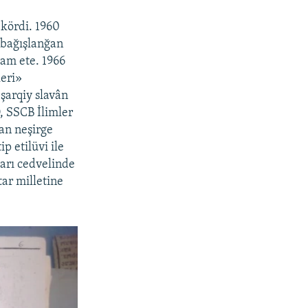
 kördi. 1960
e bağışlanğan
vam ete. 1966
leri»
 şarqiy slavân
O, SSCB İlimler
dan neşirge
p etilüvi ile
ları cedvelinde
ar milletine