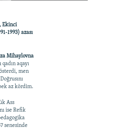
, Ekinci
991-1993) azası
za Mihaylovna
lı qadın aqayı
kösterdi, men
 Doğrusını
 pek az kördim.
ük Ass
ı ise Refik
 pedagogika
957 senesinde