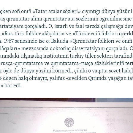
eçken soñ onıñ «Tatar atalar sözleri» cıyıntığı dünya yüzüni
yaş qırımtatar alimi qırımtatar ata sözleriniñ ögrenilmesin
rtatsiyanı qorçaladı. O, israrlı ve faal tarzda çalışmağa de
 «Rus-türk folklor alâqaları» ve «Türklerniñ folklorı oçerk
. 1967 senesinde ise o, Bakuda «Qırımtatar folklorı ve onıñ
alâqaları» mevzusında doktorlıq dissertatsiyanı qorçaladı. 
ındaki tilşınaslıq institutınıñ türkiy tiller sektorı tarafın
 rusça-qırımtatarca ve qırımtatarca-rusça sözlükleriniñ terti
ar öyle de dünya yüzüni körmedi, çünki o vaqıtta sovet halq
» degen halq olmayıp, yalıñız «evelden Qırımda yaşağan tat
» bar edi.