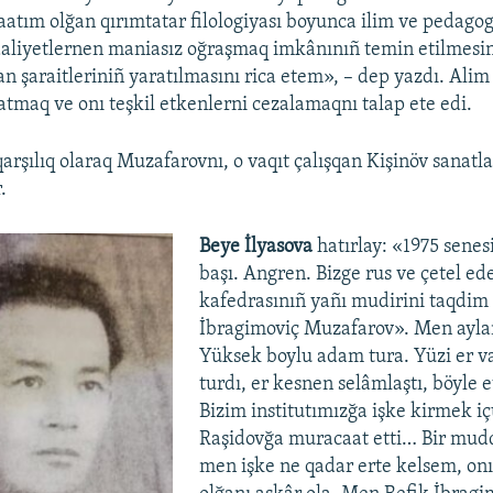
atım olğan qırımtatar filologiyası boyunca ilim ve pedago
aaliyetlernen maniasız oğraşmaq imkânınıñ temin etilmesi
n şaraitleriniñ yaratılmasını rica etem», – dep yazdı. Alim
tatmaq ve onı teşkil etkenlerni cezalamaqnı talap ete edi.
rşılıq olaraq Muzafarovnı, o vaqıt çalışqan Kişinöv sanatla
.
Beye İlyasova
hatırlay: «1975 senesi
başı. Angren. Bizge rus ve çetel ed
kafedrasınıñ yañı mudirini taqdim 
İbragimoviç Muzafarov». Men ayla
Yüksek boylu adam tura. Yüzi er va
turdı, er kesnen selâmlaştı, böyle et
Bizim institutımızğa işke kirmek iç
Raşidovğa muracaat etti… Bir mud
men işke ne qadar erte kelsem, on