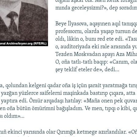
olğanı aşkâr ola. Men Refik İbragi
mında geceleysizmi?», dep soradım
Beye İlyasova, aqayınen aqıl tanışq
professornı, olarda yaşap tursun d
oldı, lâkin o, bunı red ete edi. «Ta
o, auditoriyada eki rale arasında yu
v
Tezden Moskvadan apayı Aza Miha
O, oña tatlı-tatlı baqıp: «Canım, ol
şey teklif eteler de», dedi…
, qolundan kelgeni qadar oña iş içün şarait yaratmağa tırı
ı yazğan yüzlerce saifelerni maşinkada bastırıp çıqara, atta
 yaptıra edi. Ömür arqadaşı hatılay: «Maña onen pek quvan
en oña bütün ömürimni bağışladım. Ve men, tıpqı o kibi, qı
sı oldım»…
rnıñ ekinci yarısında olar Qırımğa ketmege azırlandılar. «O