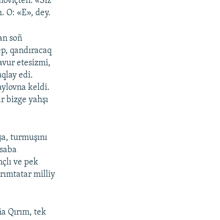
moviçten: «Siz
. O: «E», dey.
an soñ
ep, qandıracaq
savur etesizmi,
qlay edi.
ylovna keldi.
ar bizge yahşı
şa, turmuşını
 saba
çlı ve pek
rımtatar milliy
ña Qırım, tek