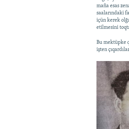
maña esas zena
saalarındaki f
içün kerek olğa
etilmesini toq
Bu mektüpke qa
işten çıqardılar