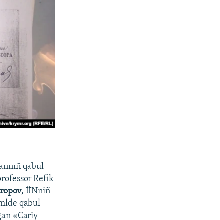
mannıñ qabul
professor Refik
ropov
, İİNniñ
mlde qabul
rğan «Cariy