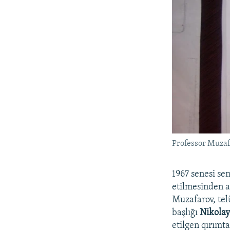
Professor Muzafa
1967 senesi se
etilmesinden az
Muzafarov, tel
başlığı
Nikolay
etilgen qırımta