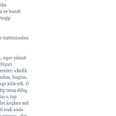
gika
ni ve bunıñ
 taqip
r institutından
, oquv yılınıñ
ebiyatı
eteler: «Refik
ndım, baqtım.
qıt küle edi. O
ip tanış oldıq.
ün o, tap
det keçken soñ
ıñ endi anda