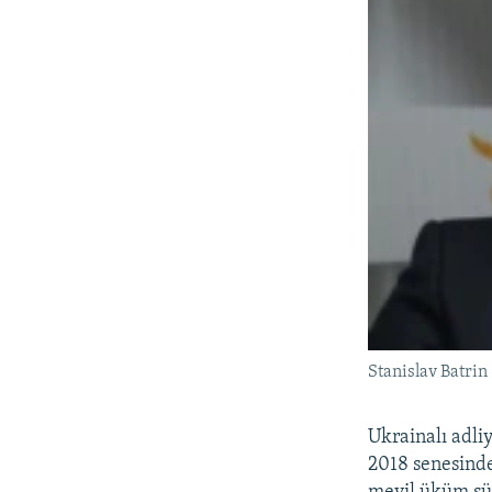
Stanislav Batrin
Ukrainalı adli
2018 senesinde
meyil üküm sür