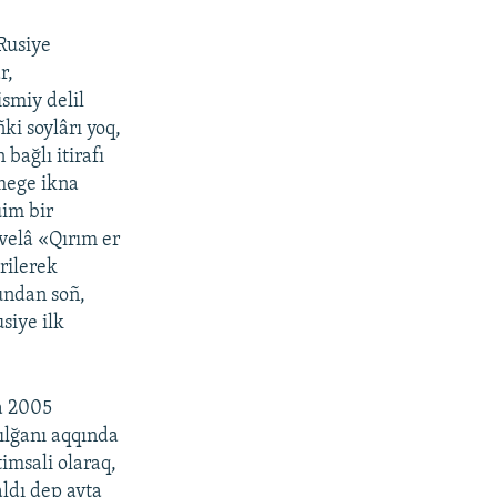
Rusiye
r,
smiy delil
ki soylârı yoq,
ağlı itirafı
mege ikna
uim bir
evelâ «Qırım er
rilerek
bundan soñ,
siye ilk
a 2005
ılğanı aqqında
imsali olaraq,
ldı dep ayta