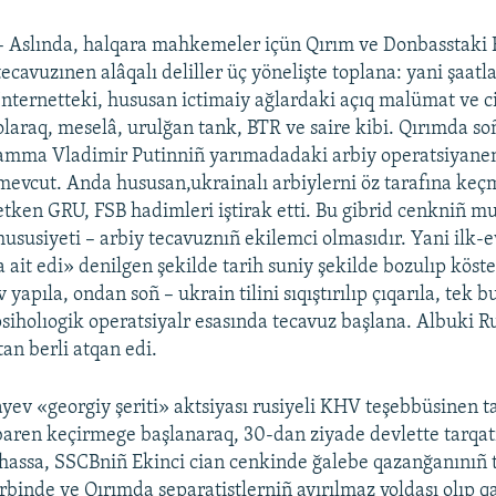
– Aslında, halqara mahkemeler içün Qırım ve Donbasstaki 
tecavuzınen alâqalı deliller üç yönelişte toplana: yani şaatla
İnternetteki, hususan ictimaiy ağlardaki açıq malümat ve ci
olaraq, meselâ, urulğan tank, BTR ve saire kibi. Qırımda soñ
amma Vladimir Putinniñ yarımadadaki arbiy operatsiyanen b
mevcut. Anda hususan,ukrainalı arbiylerni öz tarafına keç
etken GRU, FSB hadimleri iştirak etti. Bu gibrid cenkniñ m
hususiyeti – arbiy tecavuznıñ ekilemci olmasıdır. Yani ilk-
 ait edi» denilgen şekilde tarih suniy şekilde bozulıp köste
 yapıla, ondan soñ – ukrain tilini sıqıştırılıp çıqarıla, tek 
siholıogik operatsiyalr esasında tecavuz başlana. Albuki Ru
an berli atqan edi.
v «georgiy şeriti» aktsiyası rusiyeli KHV teşebbüsinen t
baren keçirmege başlanaraq, 30-dan ziyade devlette tarqat
ilhassa, SSCBniñ Ekinci cian cenkinde ğalebe qazanğanınıñ t
binde ve Qırımda separatistlerniñ ayırılmaz yoldaşı olıp qa