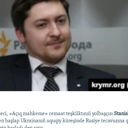
yeci, «Açıq mahkeme» cemaat teşkilâtınıñ yolbaşçısı
Stanis
n başlap Ukrainanıñ uquqiy küreşinde Rusiye tecavuzına 
ip başladı dep saya.