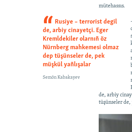
mütehassıs.
Rusiye – terrorist degil
de, arbiy cinayetçi. Eger
Kremldekiler olarnıñ öz
Nürnberg mahkemesi olmaz
dep tüşünseler de, pek
müşkül yañlışalar
Semön Kabakayev
de, arbiy cina
tüşünseler de,