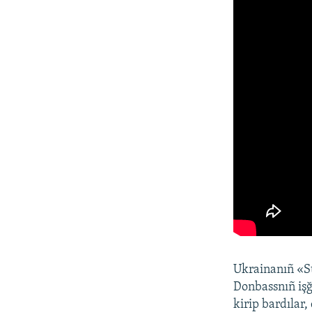
Ukrainanıñ «St
Donbassnıñ işğa
kirip bardılar