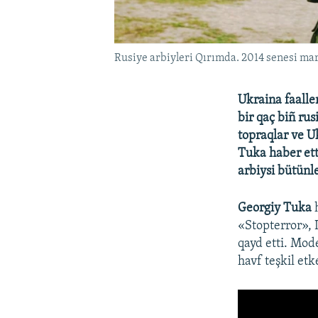
Rusiye arbiyleri Qırımda. 2014 senesi mar
Ukraina faalle
bir qaç biñ rus
topraqlar ve U
Tuka haber etti
arbiysi bütünle
Georgiy Tuka
h
«Stopterror», 
qayd etti. Mod
havf teşkil etk