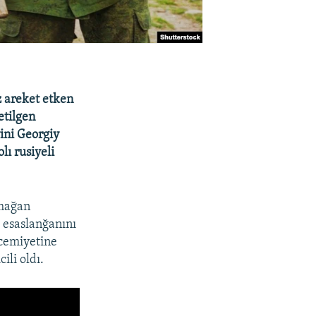
z areket etken
etilgen
ini Georgiy
lı rusiyeli
lmağan
 esaslanğanını
 cemiyetine
ili oldı.