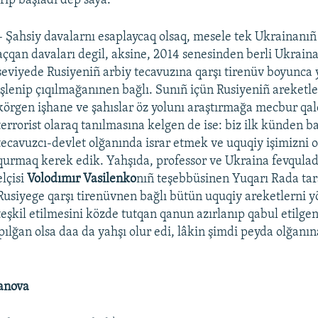
– Şahsiy davalarnı esaplaycaq olsaq, mesele tek Ukrainanıñ
açqan davaları degil, aksine, 2014 senesinden berli Ukrain
seviyede Rusiyeniñ arbiy tecavuzına qarşı tirenüv boyunca 
işlenip çıqılmağanınen bağlı. Sunıñ içün Rusiyeniñ areketl
körgen işhane ve şahıslar öz yolunı araştırmağa mecbur qal
terrorist olaraq tanılmasına kelgen de ise: biz ilk künden b
tecavuzcı-devlet olğanında israr etmek ve uquqiy işimizni 
qurmaq kerek edik. Yahşıda, professor ve Ukraina fevqulad
elçisi
Volodımır Vasilenko
nıñ teşebbüsinen Yuqarı Rada ta
Rusiyege qarşı tirenüvnen bağlı bütün uquqiy areketlerni 
eşkil etilmesini közde tutqan qanun azırlanıp qabul etilgen 
pılğan olsa daa da yahşı olur edi, lâkin şimdi peyda olğanın
anova