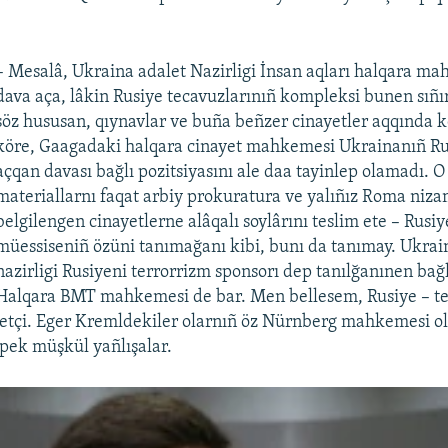
– Mesalâ, Ukraina adalet Nazirligi İnsan aqları halqara m
dava aça, lâkin Rusiye tecavuzlarınıñ kompleksi bunen sıñ
söz hususan, qıynavlar ve buña beñzer cinayetler aqqında k
köre, Gaagadaki halqara cinayet mahkemesi Ukrainanıñ Ru
açqan davası bağlı pozitsiyasını ale daa tayinlep olamadı. O
materiallarnı faqat arbiy prokuratura ve yalıñız Roma ni
belgilengen cinayetlerne alâqalı soylârını teslim ete – Rusiye
müessiseniñ özüni tanımağanı kibi, bunı da tanımay. Ukraina
nazirligi Rusiyeni terrorrizm sponsorı dep tanılğanınen bağ
Halqara BMT mahkemesi de bar. Men bellesem, Rusiye – ter
yetçi. Eger Kremldekiler olarnıñ öz Nürnberg mahkemesi 
 pek müşkül yañlışalar.