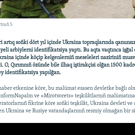
tnıñ 5
ri artıq soñki dört yıl içinde Ukraina topraqlarında qanunsı
iyeli arbiylerni identifikatsiya yaptı. Bu aqta vaqtınca işğal 
kraina içinde köçip kelgenlerniñ meseleleri naziriniñ muav
. O, Qırımnıñ özünde bile ilhaq iştirakçisi olğan 1500 kadro
y identifikatsiya yapılğan.
aber etkenine köre, bu malümat esasen devletke bağlı o
InformNapalm ve «Mirotvorets» teşkilâtlarnıñ malümatına
eratorlarnıñ fikrine köre soñki teşkilât, Ukraina devleti ve
en Ukraina ve Rusiye vatandaşlarınıñ resmiy olmağan bir sic