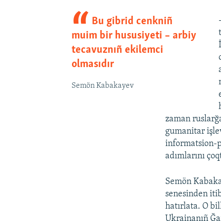
Bu gibrid cenkniñ
muim bir hususiyeti – arbiy
tecavuznıñ ekilemci
olmasıdır
Semön Kabakayev
zaman ruslarğa
gumanitar işlev
informatsion-p
adımlarını çoqt
Semön Kabakaye
senesinden iti
hatırlata. O b
Ukrainanıñ Ğar