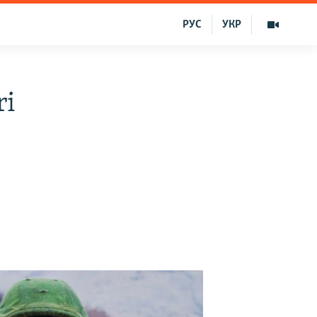
РУС
УКР
ri