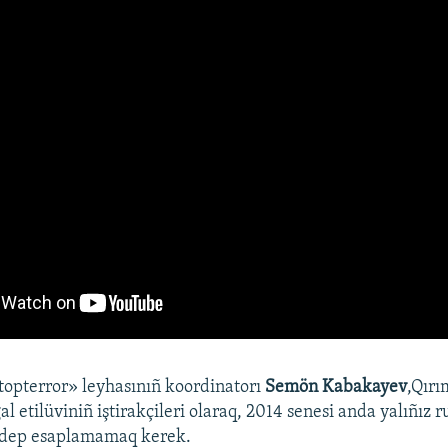
opterror» leyhasınıñ koordinatorı
Semön Kabakayev
,Qırı
l etilüviniñ iştirakçileri olaraq, 2014 senesi anda yalıñız ru
, dep esaplamamaq kerek.