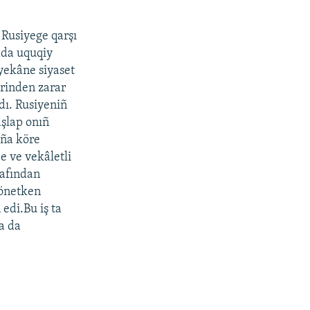
 Rusiyege qarşı
ada uquqiy
yekâne siyaset
erinden zarar
dı. Rusiyeniñ
aşlap onıñ
oña köre
e ve vekâletli
rafından
yönetken
edi.Bu iş ta
a da