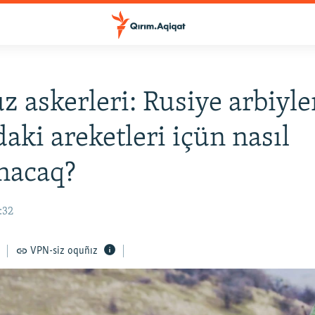
z askerleri: Rusiye arbiyle
aki areketleri içün nasıl
nacaq?
:32
VPN-siz oquñız