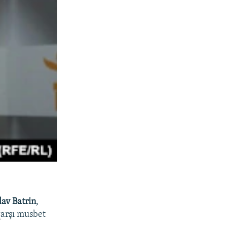
lav Batrin
,
qarşı musbet