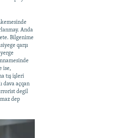
ahkemesinde
ırlanmay. Anda
ete. Bilgenime
siyege qarşı
 yerge
zamnamesinde
 ise,
 tış işleri
lı dava açqan
rorist degil
olmaz dep