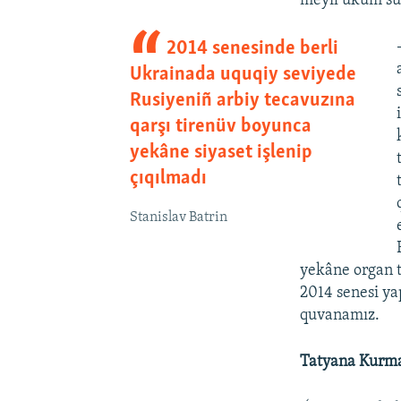
2014 senesinde berli
Ukrainada uquqiy seviyede
Rusiyeniñ arbiy tecavuzına
qarşı tirenüv boyunca
yekâne siyaset işlenip
çıqılmadı
Stanislav Batrin
yekâne organ t
2014 senesi ya
quvanamız.
Tatyana Kurm