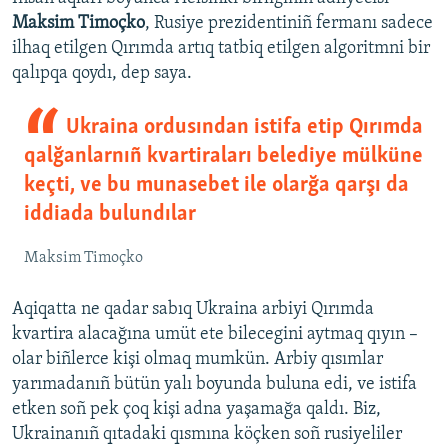
Maksim Timoçko
, Rusiye prezidentiniñ fermanı sadece
ilhaq etilgen Qırımda artıq tatbiq etilgen algoritmni bir
qalıpqa qoydı, dep saya.
Ukraina ordusından istifa etip Qırımda
qalğanlarnıñ kvartiraları belediye mülküne
keçti, ve bu munasebet ile olarğa qarşı da
iddiada bulundılar
Maksim Timoçko
Aqiqatta ne qadar sabıq Ukraina arbiyi Qırımda
kvartira alacağına umüt ete bilecegini aytmaq qıyın –
olar biñlerce kişi olmaq mumkün. Arbiy qısımlar
yarımadanıñ bütün yalı boyunda buluna edi, ve istifa
etken soñ pek çoq kişi adna yaşamağa qaldı. Biz,
Ukrainanıñ qıtadaki qısmına köçken soñ rusiyeliler