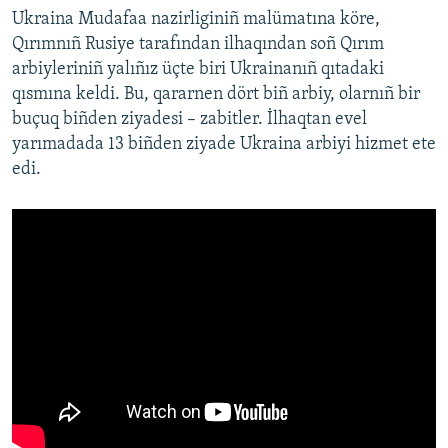
Ukraina Mudafaa nazirliginiñ malümatına köre,
Qırımnıñ Rusiye tarafından ilhaqından soñ Qırım
arbiyleriniñ yalıñız üçte biri Ukrainanıñ qıtadaki
qısmına keldi. Bu, qararnen dört biñ arbiy, olarnıñ bir
buçuq biñden ziyadesi – zabitler. İlhaqtan evel
yarımadada 13 biñden ziyade Ukraina arbiyi hizmet ete
edi.