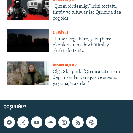
İNSAN AQLARI
"Qırım birdemligi" işini toqtattı,
tintüv ve tutuvlar ise Qırımda daa
çoq oldı
CEMİYET
"Haberlerge köre, yarıq bere
ekenler, amma biz bütünley
ekektriksizmiz"
İNSAN AQLARI
Olğa Skrıpnık: "Qırım azat etilsin
dep, insanlar yarıqsız ve suvsuz
yaşamağa azırlar"
QOŞULIÑIZ!