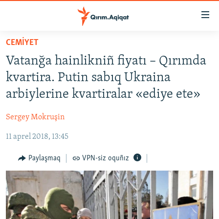
Link
açıqlığı
Esas
CEMİYET
mündericege
HABERLER
Vatanğa hainlikniñ fiyatı – Qırımda
qaytmaq
SİYASET
Baş
kvartira. Putin sabıq Ukraina
İQTİSADİYAT
navigatsiyağa
arbiylerine kvartiralar «ediye ete»
qaytmaq
CEMİYET
Qıdıruvğa
Sergey Mokruşin
MEDENİYET
qaytmaq
11 aprel 2018, 13:45
İNSAN AQLARI
VİDEO
Paylaşmaq
VPN-siz oquñız
SÜRET
BLOGLAR
FİKİR