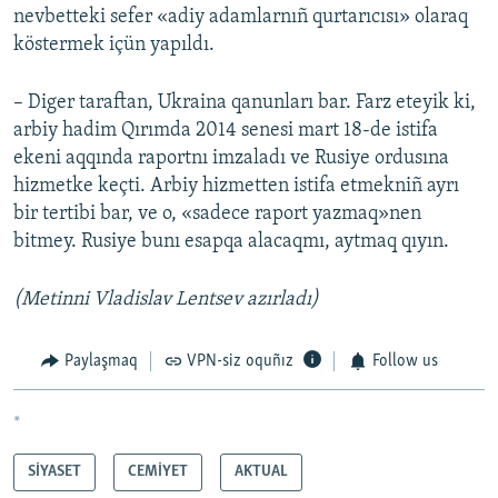
nevbetteki sefer «adiy adamlarnıñ qurtarıcısı» olaraq
köstermek içün yapıldı.
– Diger taraftan, Ukraina qanunları bar. Farz eteyik ki,
arbiy hadim Qırımda 2014 senesi mart 18-de istifa
ekeni aqqında raportnı imzaladı ve Rusiye ordusına
hizmetke keçti. Arbiy hizmetten istifa etmekniñ ayrı
bir tertibi bar, ve o, «sadece raport yazmaq»nen
bitmey. Rusiye bunı esapqa alacaqmı, aytmaq qıyın.
(Metinni Vladislav Lentsev azırladı)
Paylaşmaq
VPN-siz oquñız
Follow us
*
SİYASET
CEMİYET
AKTUAL