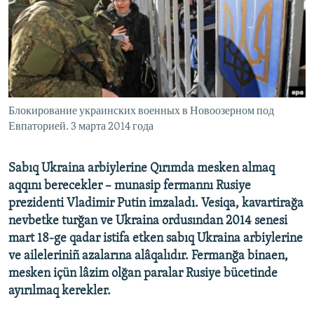
Русский
Українською
QOŞULIÑIZ!
Блокирование украинских военных в Новоозерном под
Евпаторией. 3 марта 2014 года
RFE/RS bütün saytları
Sabıq Ukraina arbiylerine Qırımda mesken almaq
aqqını berecekler – munasip fermannı Rusiye
prezidenti Vladimir Putin imzaladı. Vesiqa, kavartirağa
nevbetke turğan ve Ukraina ordusından 2014 senesi
mart 18-ge qadar istifa etken sabıq Ukraina arbiylerine
ve aileleriniñ azalarına alâqalıdır. Fermanğa binaen,
mesken içün lâzim olğan paralar Rusiye bücetinde
ayırılmaq kerekler.