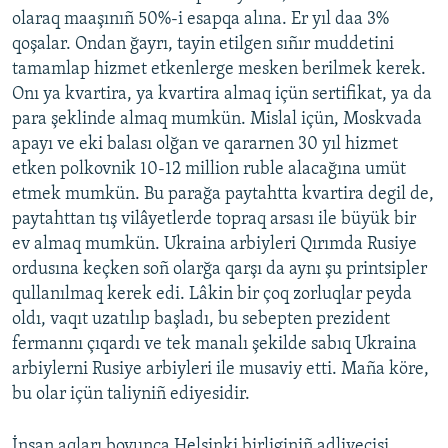
olaraq maaşınıñ 50%-i esapqa alına. Er yıl daa 3%
qoşalar. Ondan ğayrı, tayin etilgen sıñır muddetini
tamamlap hizmet etkenlerge mesken berilmek kerek.
Onı ya kvartira, ya kvartira almaq içün sertifikat, ya da
para şeklinde almaq mumkün. Mislal içün, Moskvada
apayı ve eki balası olğan ve qararnen 30 yıl hizmet
etken polkovnik 10-12 million ruble alacağına umüt
etmek mumkün. Bu parağa paytahtta kvartira degil de,
paytahttan tış vilâyetlerde topraq arsası ile büyük bir
ev almaq mumkün. Ukraina arbiyleri Qırımda Rusiye
ordusına keçken soñ olarğa qarşı da aynı şu printsipler
qullanılmaq kerek edi. Lâkin bir çoq zorluqlar peyda
oldı, vaqıt uzatılıp başladı, bu sebepten prezident
fermannı çıqardı ve tek manalı şekilde sabıq Ukraina
arbiylerni Rusiye arbiyleri ile musaviy etti. Maña köre,
bu olar içün taliyniñ ediyesidir.
İnsan aqları boyunca Helsinki birliginiñ adliyecisi