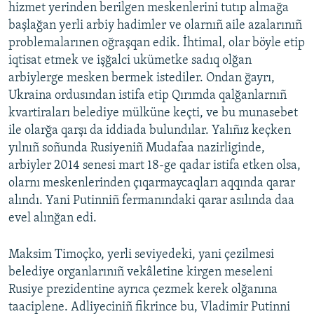
hizmet yerinden berilgen meskenlerini tutıp almağa
başlağan yerli arbiy hadimler ve olarnıñ aile azalarınıñ
problemalarınen oğraşqan edik. İhtimal, olar böyle etip
iqtisat etmek ve işğalci ukümetke sadıq olğan
arbiylerge mesken bermek istediler. Ondan ğayrı,
Ukraina ordusından istifa etip Qırımda qalğanlarnıñ
kvartiraları belediye mülküne keçti, ve bu munasebet
ile olarğa qarşı da iddiada bulundılar. Yalıñız keçken
yılnıñ soñunda Rusiyeniñ Mudafaa nazirliginde,
arbiyler 2014 senesi mart 18-ge qadar istifa etken olsa,
olarnı meskenlerinden çıqarmaycaqları aqqında qarar
alındı. Yani Putinniñ fermanındaki qarar asılında daa
evel alınğan edi.
Maksim Timoçko, yerli seviyedeki, yani çezilmesi
belediye organlarınıñ vekâletine kirgen meseleni
Rusiye prezidentine ayrıca çezmek kerek olğanına
taaciplene. Adliyeciniñ fikrince bu, Vladimir Putinni