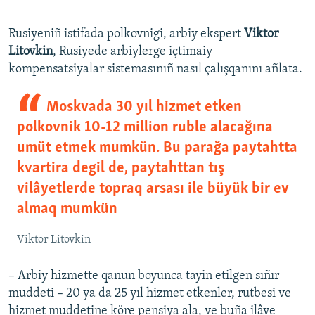
Rusiyeniñ istifada polkovnigi, arbiy ekspert
Viktor
Litovkin
, Rusiyede arbiylerge içtimaiy
kompensatsiyalar sistemasınıñ nasıl çalışqanını añlata.
Moskvada 30 yıl hizmet etken
polkovnik 10-12 million ruble alacağına
umüt etmek mumkün. Bu parağa paytahtta
kvartira degil de, paytahttan tış
vilâyetlerde topraq arsası ile büyük bir ev
almaq mumkün
Viktor Litovkin
– Arbiy hizmette qanun boyunca tayin etilgen sıñır
muddeti – 20 ya da 25 yıl hizmet etkenler, rutbesi ve
hizmet muddetine köre pensiya ala, ve buña ilâve