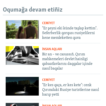
Oqumağa devam etiñiz
CEMİYET
"Er şeyni eki künde taşlap kettim".
Seferberlik qorqusı rusiyelilerni
kene memleketten quva
İNSAN AQLARI
Bir an – ve casussıñ. Qırım
mahkemeleri devlet hainligi
qabaatlavlarını daqqalar içinde
nasıl baqalar
CEMİYET
"Er kes qaça, er kes kete": cenk
Qırımdaki Rusiye turistlerine nasıl
barıp yetti