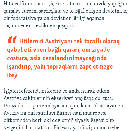
Hitlerniñ arabasına çiçekler atalar – bu tarzda yapılğan
qarşılav fürerni sarhoşlata ve o, işğal etilgen devletni, iç
bir federatsiya ya da devletler Birligi aqqında
tüşünmeden, tezliknen qoşıp ala.
Hitlerniñ Avstriyanı tek taraflı olaraq
qabul etüvnen bağlı qararı, onı ziyade
costura, asla cezalandırılmaycağında
işandırıp, yañı topraqlarnı zapt etmege
itey
İşğalci referendum keçire ve anda iştirak etken
Avstriya sakinleriniñ ekseriyeti anşlüsqa qol tuta.
Dünyada bu qarar añlayışnen qarşılana. Almaniyanen
Avstriyanı birleştirilüvi Birinci cian muarebesi
bitkeninden berli eki devletniñ siyasiy ğayesi olıp
kelgenini hatırlatalar. Birleşüv yalıñız işbu muarebe