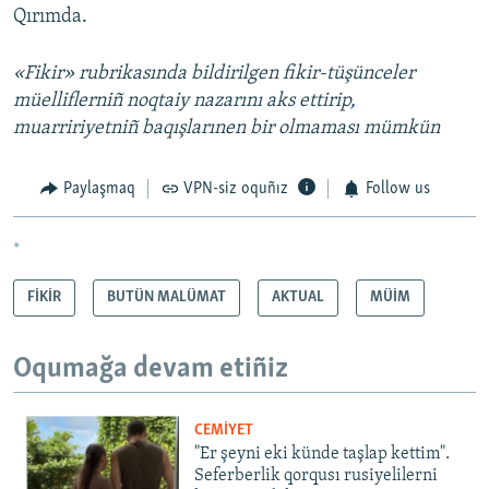
Qırımda.
«Fikir» rubrikasında bildirilgen fikir-tüşünceler
müelliflerniñ noqtaiy nazarını aks ettirip,
muarririyetniñ baqışlarınen bir olmaması mümkün
Paylaşmaq
VPN-siz oquñız
Follow us
*
FİKİR
BUTÜN MALÜMAT
AKTUAL
MÜİM
Oqumağa devam etiñiz
CEMİYET
"Er şeyni eki künde taşlap kettim".
Seferberlik qorqusı rusiyelilerni