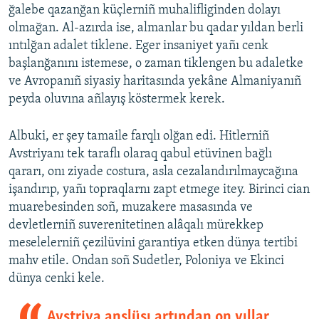
ğalebe qazanğan küçlerniñ muhalifliginden dolayı
olmağan. Al-azırda ise, almanlar bu qadar yıldan berli
ıntılğan adalet tiklene. Eger insaniyet yañı cenk
başlanğanını istemese, o zaman tiklengen bu adaletke
ve Avropanıñ siyasiy haritasında yekâne Almaniyanıñ
peyda oluvına añlayış köstermek kerek.
Albuki, er şey tamaile farqlı olğan edi. Hitlerniñ
Avstriyanı tek taraflı olaraq qabul etüvinen bağlı
qararı, onı ziyade costura, asla cezalandırılmaycağına
işandırıp, yañı topraqlarnı zapt etmege itey. Birinci cian
muarebesinden soñ, muzakere masasında ve
devletlerniñ suverenitetinen alâqalı mürekkep
meselelerniñ çezilüvini garantiya etken dünya tertibi
mahv etile. Ondan soñ Sudetler, Poloniya ve Ekinci
dünya cenki kele.
Avstriya anşlüsı artından on yıllar