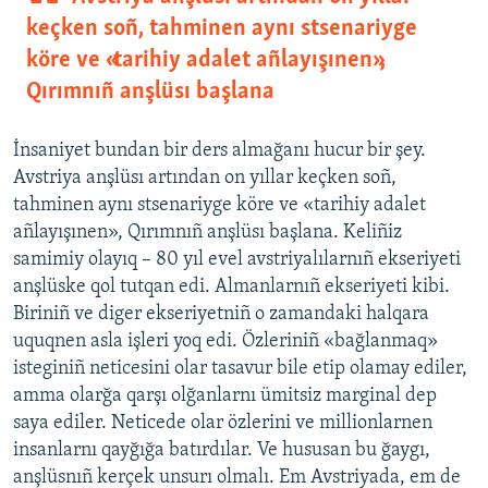
keçken soñ, tahminen aynı stsenariyge
köre ve «tarihiy adalet añlayışınen»,
Qırımnıñ anşlüsı başlana
İnsaniyet bundan bir ders almağanı hucur bir şey.
Avstriya anşlüsı artından on yıllar keçken soñ,
tahminen aynı stsenariyge köre ve «tarihiy adalet
añlayışınen», Qırımnıñ anşlüsı başlana. Keliñiz
samimiy olayıq – 80 yıl evel avstriyalılarnıñ ekseriyeti
anşlüske qol tutqan edi. Almanlarnıñ ekseriyeti kibi.
Biriniñ ve diger ekseriyetniñ o zamandaki halqara
uquqnen asla işleri yoq edi. Özleriniñ «bağlanmaq»
isteginiñ neticesini olar tasavur bile etip olamay ediler,
amma olarğa qarşı olğanlarnı ümitsiz marginal dep
saya ediler. Neticede olar özlerini ve millionlarnen
insanlarnı qayğığa batırdılar. Ve hususan bu ğaygı,
anşlüsnıñ kerçek unsurı olmalı. Em Avstriyada, em de