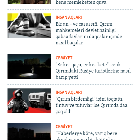
kene memleketten quva
İNSAN AQLARI
Bir an – ve casussıñ. Qırım
mahkemeleri devlet hainligi
qabaatlavlarını daqqalar içinde
nasıl baqalar
CEMİYET
"Er kes qaça, er kes kete": cenk
Qırımdaki Rusiye turistlerine nasıl
barıp yetti
İNSAN AQLARI
"Qırım birdemligi" işini toqtattı,
tintüv ve tutuvlar ise Qırımda daa
çoq oldı
CEMİYET
"Haberlerge köre, yarıq bere