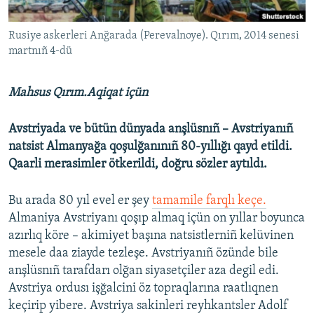
Русский
Rusiye askerleri Anğarada (Perevalnoye). Qırım, 2014 senesi
Українською
martnıñ 4-dü
QOŞULIÑIZ!
Mahsus Qırım.Aqiqat içün
Avstriyada ve bütün dünyada anşlüsnıñ – Avstriyanıñ
natsist Almanyağa qoşulğanınıñ 80-yıllığı qayd etildi.
RFE/RS bütün saytları
Qaarli merasimler ötkerildi, doğru sözler aytıldı.
Bu arada 80 yıl evel er şey
tamamile farqlı keçe.
Almaniya Avstriyanı qoşıp almaq içün on yıllar boyunca
azırlıq köre – akimiyet başına natsistlerniñ kelüvinen
mesele daa ziayde tezleşe. Avstriyanıñ özünde bile
anşlüsnıñ tarafdarı olğan siyasetçiler aza degil edi.
Avstriya ordusı işğalcini öz topraqlarına raatlıqnen
keçirip yibere. Avstriya sakinleri reyhkantsler Adolf