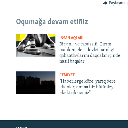
Paylaşmaq
Oqumağa devam etiñiz
İNSAN AQLARI
Bir an – ve casussıñ. Qırım
mahkemeleri devlet hainligi
qabaatlavlarını daqqalar içinde
nasıl baqalar
CEMİYET
"Haberlerge köre, yarıq bere
ekenler, amma biz bütünley
ekektriksizmiz"
Русский