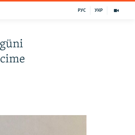
РУС
УКР
rgüni
ercime