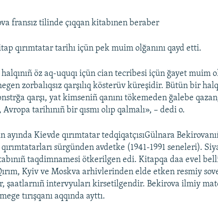
va fransız tilinde çıqqan kitabınen beraber
itap qırımtatar tarihı içün pek muim olğanını qayd etti.
 halqınıñ öz aq-uquqı içün cian tecribesi içün ğayet muim o
gen zorbalıqsız qarşılıq kösterüv küreşidir. Bütün bir halq
monstrğa qarşı, yat kimseniñ qanını tökemeden ğalebe qaza
, Avropa tarihınıñ bir qısmı olıp qalmalı», – dedi o.
ün ayında Kievde qırımtatar tedqiqatçısıGülnara Bekirovan
q: qırımtatarları sürgünden avdetke (1941-1991 seneleri). Siy
itabınıñ taqdimnamesi ötkerilgen edi. Kitapqa daa evel bel
Qırım, Kyiv ve Moskva arhivlerinden elde etken resmiy sove
, şaatlarnıñ intervyuları kirsetilgendir. Bekirova ilmiy mat
mege tırışqanı aqqında ayttı.