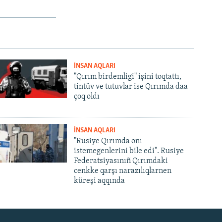
İNSAN AQLARI
"Qırım birdemligi" işini toqtattı,
tintüv ve tutuvlar ise Qırımda daa
çoq oldı
İNSAN AQLARI
"Rusiye Qırımda onı
istemegenlerini bile edi". Rusiye
Federatsiyasınıñ Qırımdaki
cenkke qarşı narazılıqlarnen
küreşi aqqında