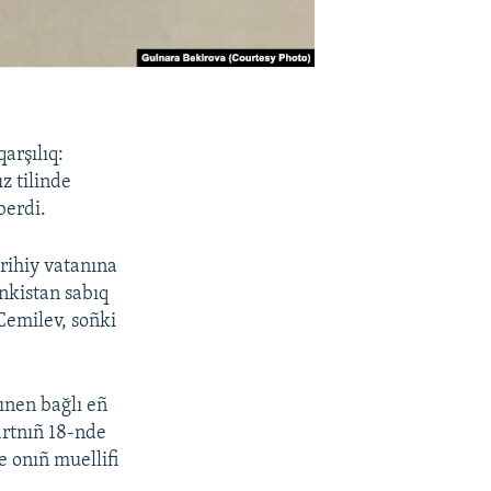
qarşılıq:
z tilinde
berdi.
arihiy vatanına
nkistan sabıq
Cemilev, soñki
hınen bağlı eñ
artnıñ 18-nde
e onıñ muellifi