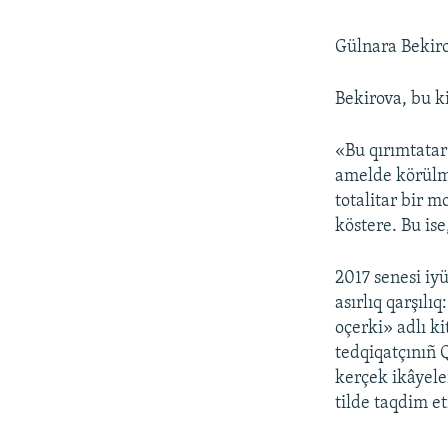
Gülnara Bekiro
Bekirova, bu k
«Bu qırımtatar
amelde körülme
totalitar bir 
köstere. Bu ise
2017 senesi iy
asırlıq qarşılı
oçerki» adlı k
tedqiqatçınıñ 
kerçek ikâyeler
tilde taqdim et