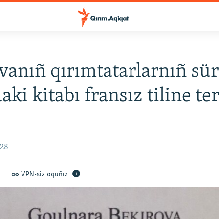
vanıñ qırımtatarlarnıñ sü
aki kitabı fransız tiline t
:28
VPN-siz oquñız