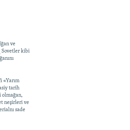
lğan ve
 Sovetler kibi
nğanını
ıñ «Yarım
asiy tarih
li olmağan,
t neşirleri ve
erialnı sade