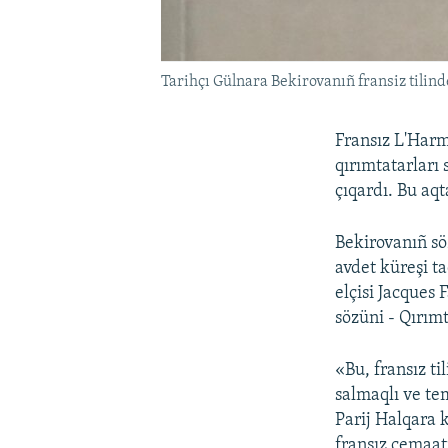
Tarihçı Gülnara Bekirovanıñ fransiz tilinde
Fransız L'Harm
qırımtatarları 
çıqardı. Bu aq
Bekirovanıñ söz
avdet küreşi t
elçisi Jacques
sözüni - Qırımt
«Bu, fransız ti
salmaqlı ve te
Parij Halqara k
fransız cemaatı