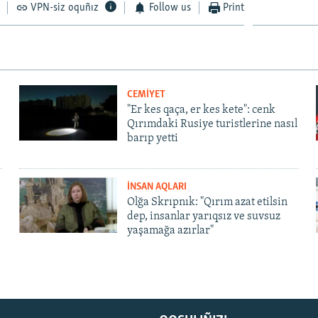
VPN-siz oquñız
Follow us
Print
CEMİYET
"Er kes qaça, er kes kete": cenk
Qırımdaki Rusiye turistlerine nasıl
barıp yetti
İNSAN AQLARI
Olğa Skrıpnık: "Qırım azat etilsin
dep, insanlar yarıqsız ve suvsuz
yaşamağa azırlar"