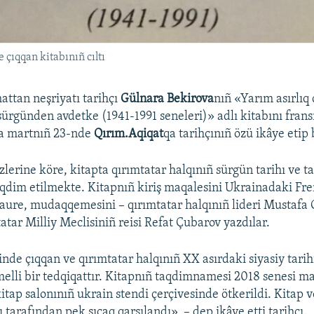
 çıqqan kitabınıñ cıltı
attan neşriyatı tarihçı
Gülnara Bekirova
nıñ «Yarım asırlıq 
sürgünden avdetke (1941-1991 seneleri)» adlı kitabını fransı
ta martnıñ 23-nde
Qırım.Aqiqat
qa tarihçınıñ özü ikâye etip 
lerine köre, kitapta qırımtatar halqınıñ sürgün tarihı ve t
aqdim etilmekte. Kitapnıñ kiriş maqalesini Ukrainadaki Fre
 Faure, mudaqqemesini – qırımtatar halqınıñ lideri Mustafa 
atar Milliy Meclisiniñ reisi Refat Çubarov yazdılar.
linde çıqqan ve qırımtatar halqınıñ XX asırdaki siyasiy tari
melli bir tedqiqattır. Kitapnıñ taqdimnamesi 2018 senesi m
itap salonınıñ ukrain stendi çerçivesinde ötkerildi. Kitap v
 tarafından pek sıcaq qarşılandı», – dep ikâye etti tarihçı.