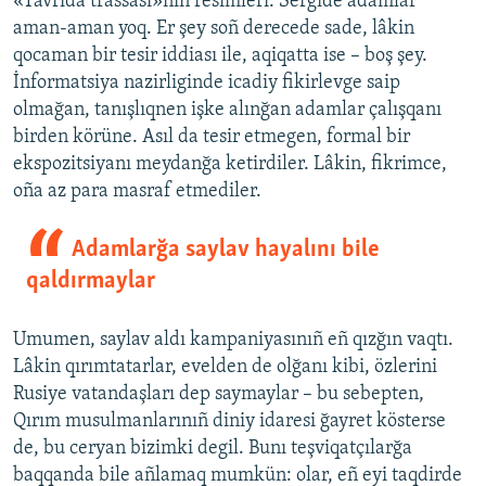
«Tavrida trassası»nıñ resimleri. Sergide adamlar
aman-aman yoq. Er şey soñ derecede sade, lâkin
qocaman bir tesir iddiası ile, aqiqatta ise – boş şey.
İnformatsiya nazirliginde icadiy fikirlevge saip
olmağan, tanışlıqnen işke alınğan adamlar çalışqanı
birden körüne. Asıl da tesir etmegen, formal bir
ekspozitsiyanı meydanğa ketirdiler. Lâkin, fikrimce,
oña az para masraf etmediler.
Adamlarğa saylav hayalını bile
qaldırmaylar
Umumen, saylav aldı kampaniyasınıñ eñ qızğın vaqtı.
Lâkin qırımtatarlar, evelden de olğanı kibi, özlerini
Rusiye vatandaşları dep saymaylar – bu sebepten,
Qırım musulmanlarınıñ diniy idaresi ğayret kösterse
de, bu ceryan bizimki degil. Bunı teşviqatçılarğa
baqqanda bile añlamaq mumkün: olar, eñ eyi taqdirde