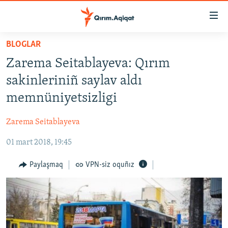
Link
açıqlığı
Esas
BLOGLAR
mündericege
HABERLER
Zarema Seitablayeva: Qırım
qaytmaq
SİYASET
Baş
sakinleriniñ saylav aldı
İQTİSADİYAT
navigatsiyağa
memnüniyetsizligi
qaytmaq
CEMİYET
Qıdıruvğa
Zarema Seitablayeva
MEDENİYET
qaytmaq
01 mart 2018, 19:45
İNSAN AQLARI
VİDEO
Paylaşmaq
VPN-siz oquñız
SÜRET
BLOGLAR
FİKİR