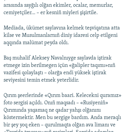
arasında sayğılı olğan ekimler, ocalar, memurlar,
cemiyetçiler… – er kesniñ miyleri şişirtile.
Mediada, ükümet saylavına kelmek teşviqatına atta
kilse ve Musulmanlarnıñ diniy idaresi celp etilgeni
aqqında malümat peyda oldı.
Baş muhalif Aleksey Navalnıyge saylavda iştirak
etmege izin berilmegen içün «ğalipler taqımı»nıñ
vazifesi qolaylaştı – olarğa endi yüksek iştirak
seviyesini temin etmek yeterlidir.
Qırım şeerlerinde «Qırım baari. Kelecekni quramız»
foto sergisi açıldı. Onıñ maqsadı – «Rusiyeniñ»
Qırımında yaşamaq ne qadar yahşı olğanını
köstermektir. Men bu sergige bardım. Anda meraqlı
bir şey yoq eken – qurulmaqta olğan ava limanı ve