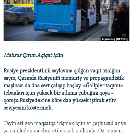
Русский
Українською
QOŞULIÑIZ!
Mahsus Qırım.Aqiqat içün
RFE/RS bütün saytları
Rusiye prezidentiniñ saylavına qalğan vaqıt azalğan
sayın, Qırımda Rusiyeniñ memuriy ve propagandistik
maşinası da daa sert çalışıp başlay. «Ğalipler taqımı»
tebaaları içün yüksek bir atlama çubuğını qoya –
qomşu Rusiyedekine köre daa yüksek iştirak etüv
seviyesini köstermek.
Tayin etilgen maqsatqa irişmek içün er çeşit usullar ve
şu cümleden mecbur etüv usulı qullanıla. Öz cemaatı