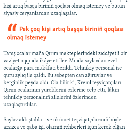
kişi artıq başqa biriniñ qoqlası olmaq istemey ve bütün
siyasiy ceryanlardan uzaqlaşalar.
Pek çoq kişi artıq başqa biriniñ qoqlası
olmaq istemey
Tanış ocalar maña Qırım mekteplerindeki zıddiyetli bir
vaziyet aqqında ikâye ettiler. Mında saylavdan evel
ocalarğa para mukâfatı berildi. Tehnikiy personal ise
quru aylıq ile qaldı. Bu sebepten can ağıruvlar ve
kerginlik peyda oldı. Ola bilir ki, Kreml teşviqatçıları
Qırım ocalarınıñ yüreklerini özlerine celp etti, lâkin
tehnikiy personalnıñ ailelerini özlerinden
uzaqlaştırdılar.
Saylav aldı ştabları ve ükümet teşviqatçılarınıñ böyle
arsızca ve qaba işi, olarnıñ rehberleri içün kerek olğan