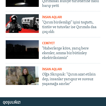
Qırımdaki Rusiye turistlerine nasıl
barıp yetti
İNSAN AQLARI
"Qırım birdemligi" işini toqtattı,
tintüv ve tutuvlar ise Qırımda daa
çoq oldı
CEMİYET
"Haberlerge köre, yarıq bere
ekenler, amma biz bütünley
ekektriksizmiz"
İNSAN AQLARI
Olğa Skrıpnık: "Qırım azat etilsin
dep, insanlar yarıqsız ve suvsuz
yaşamağa azırlar"
QOŞULIÑIZ!