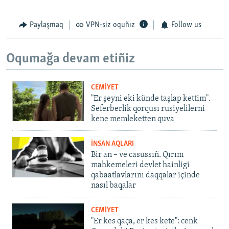
Paylaşmaq
VPN-siz oquñız
Follow us
Oqumağa devam etiñiz
CEMİYET
"Er şeyni eki künde taşlap kettim".
Seferberlik qorqusı rusiyelilerni
kene memleketten quva
İNSAN AQLARI
Bir an – ve casussıñ. Qırım
mahkemeleri devlet hainligi
qabaatlavlarını daqqalar içinde
nasıl baqalar
CEMİYET
"Er kes qaça, er kes kete": cenk