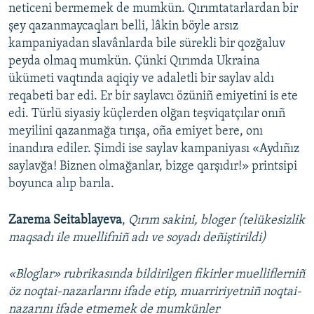
neticeni bermemek de mumkün. Qırımtatarlardan bir
şey qazanmaycaqları belli, lâkin böyle arsız
kampaniyadan slavânlarda bile sürekli bir qozğaluv
peyda olmaq mumkün. Çünki Qırımda Ukraina
ükümeti vaqtında aqiqiy ve adaletli bir saylav aldı
reqabeti bar edi. Er bir saylavcı özüniñ emiyetini is ete
edi. Türlü siyasiy küçlerden olğan teşviqatçılar onıñ
meyilini qazanmağa tırışa, oña emiyet bere, onı
inandıra ediler. Şimdi ise saylav kampaniyası «Aydıñız
saylavğa! Biznen olmağanlar, bizge qarşıdır!» printsipi
boyunca alıp barıla.
Zarema Seitablayeva
,
Qırım sakini, bloger (telükesizlik
maqsadı ile muellifniñ adı ve soyadı deñiştirildi)
«Bloglar» rubrikasında bildirilgen fikirler muelliflerniñ
öz noqtai-nazarlarını ifade etip, muarririyetniñ noqtai-
nazarını ifade etmemek de mumkünler