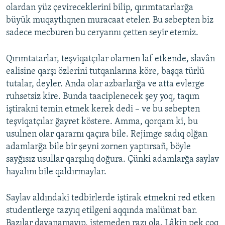
olardan yüz çevireceklerini bilip, qırımtatarlarğa
büyük muqaytlıqnen muracaat eteler. Bu sebepten biz
sadece mecburen bu ceryannı çetten seyir etemiz.
Qırımtatarlar, teşviqatçılar olarnen laf etkende, slavân
ealisine qarşı özlerini tutqanlarına köre, başqa türlü
tutalar, deyler. Anda olar azbarlarğa ve atta evlerge
ruhsetsiz kire. Bunda taaciplenecek şey yoq, taqım
iştirakni temin etmek kerek dedi – ve bu sebepten
teşviqatçılar ğayret köstere. Amma, qorqam ki, bu
usulnen olar qararnı qaçıra bile. Rejimge sadıq olğan
adamlarğa bile bir şeyni zornen yaptırsañ, böyle
sayğısız usullar qarşılıq doğura. Çünki adamlarğa saylav
hayalını bile qaldırmaylar.
Saylav aldındaki tedbirlerde iştirak etmekni red etken
studentlerge tazyıq etilgeni aqqında malümat bar.
Bazılar dayanamayıp, istemeden razı ola. Lâkin pek çoq