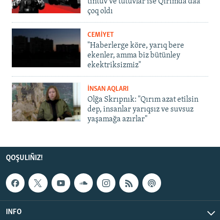
tintüv ve tutuvlar ise Qırımda daa
çoq oldı
CEMİYET
"Haberlerge köre, yarıq bere
ekenler, amma biz bütünley
ekektriksizmiz"
İNSAN AQLARI
Olğa Skrıpnık: "Qırım azat etilsin
dep, insanlar yarıqsız ve suvsuz
yaşamağa azırlar"
QOŞULIÑIZ!
INFO