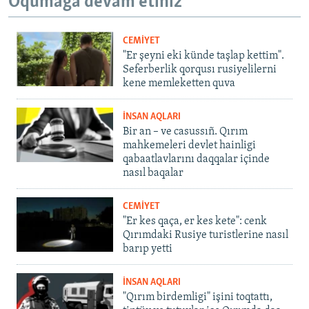
Oqumağa devam etiñiz
CEMİYET
"Er şeyni eki künde taşlap kettim".
Seferberlik qorqusı rusiyelilerni
kene memleketten quva
İNSAN AQLARI
Bir an – ve casussıñ. Qırım
mahkemeleri devlet hainligi
qabaatlavlarını daqqalar içinde
nasıl baqalar
CEMİYET
"Er kes qaça, er kes kete": cenk
Qırımdaki Rusiye turistlerine nasıl
barıp yetti
İNSAN AQLARI
"Qırım birdemligi" işini toqtattı,