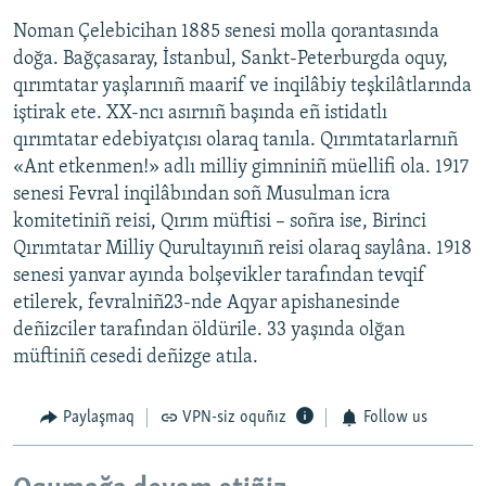
Noman Çelebicihan 1885 senesi molla qorantasında
doğa. Bağçasaray, İstanbul, Sankt-Peterburgda oquy,
qırımtatar yaşlarınıñ maarif ve inqilâbiy teşkilâtlarında
iştirak ete. XX-ncı asırnıñ başında eñ istidatlı
qırımtatar edebiyatçısı olaraq tanıla. Qırımtatarlarnıñ
«Ant etkenmen!» adlı milliy gimniniñ müellifi ola. 1917
senesi Fevral inqilâbından soñ Musulman icra
komitetiniñ reisi, Qırım müftisi – soñra ise, Birinci
Qırımtatar Milliy Qurultayınıñ reisi olaraq saylâna. 1918
senesi yanvar ayında bolşevikler tarafından tevqif
etilerek, fevralniñ23-nde Aqyar apishanesinde
deñizciler tarafından öldürile. 33 yaşında olğan
müftiniñ cesedi deñizge atıla.
Paylaşmaq
VPN-siz oquñız
Follow us