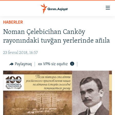
Link
açıqlığı
Esas
HABERLER
mündericege
HABERLER
Noman Çelebicihan Canköy
qaytmaq
SİYASET
Baş
rayonındaki tuvğan yerlerinde añıla
İQTİSADİYAT
navigatsiyağa
qaytmaq
23 fevral 2018, 16:57
CEMİYET
Qıdıruvğa
MEDENİYET
Paylaşmaq
VPN-siz oquñız
qaytmaq
İNSAN AQLARI
VİDEO
SÜRET
BLOGLAR
FİKİR