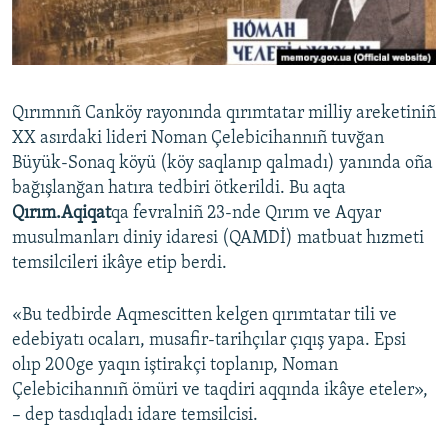
Русский
Українською
Qırımnıñ Canköy rayonında qırımtatar milliy areketiniñ
QOŞULIÑIZ!
XX asırdaki lideri Noman Çelebicihannıñ tuvğan
Büyük-Sonaq köyü (köy saqlanıp qalmadı) yanında oña
bağışlanğan hatıra tedbiri ötkerildi. Bu aqta
Qırım.Aqiqat
qa fevralniñ 23-nde Qırım ve Aqyar
RFE/RS bütün saytları
musulmanları diniy idaresi (QAMDİ) matbuat hızmeti
temsilcileri ikâye etip berdi.
«Bu tedbirde Aqmescitten kelgen qırımtatar tili ve
edebiyatı ocaları, musafir-tarihçılar çıqış yapa. Epsi
olıp 200ge yaqın iştirakçi toplanıp, Noman
Çelebicihannıñ ömüri ve taqdiri aqqında ikâye eteler»,
– dep tasdıqladı idare temsilcisi.