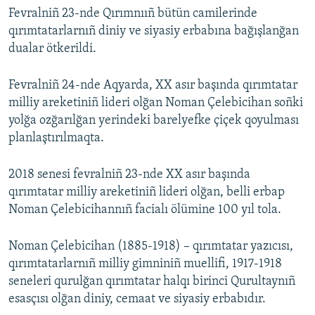
Fevralniñ 23-nde Qırımnııñ bütün camilerinde
qırımtatarlarnıñ diniy ve siyasiy erbabına bağışlanğan
dualar ötkerildi.
Fevralniñ 24-nde Aqyarda, XX asır başında qırımtatar
milliy areketiniñ lideri olğan Noman Çelebicihan soñki
yolğa ozğarılğan yerindeki barelyefke çiçek qoyulması
planlaştırılmaqta.
2018 senesi fevralniñ 23-nde XX asır başında
qırımtatar milliy areketiniñ lideri olğan, belli erbap
Noman Çelebicihannıñ facialı ölümine 100 yıl tola.
Noman Çelebicihan (1885-1918) – qırımtatar yazıcısı,
qırımtatarlarnıñ milliy gimniniñ muellifi, 1917-1918
seneleri qurulğan qırımtatar halqı birinci Qurultaynıñ
esasçısı olğan diniy, cemaat ve siyasiy erbabıdır.