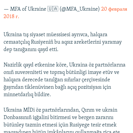
— MFA of Ukraine 🇺🇦 (@MFA_Ukraine)
20 февраля
2018 г.
Ukraina tış siyaset müessisesi ayrıvca, halqara
cemaatçılıq Rusiyeniñ bu aqsız areketlerini yaramay
dep tanığanını qayd etti.
Nazirlik qayd etkenine köre, Ukraina öz partnörlarına
onıñ suvereniteti ve topraq bütünligi imaye etüv ve
halqara derecede tanılğan sıñırlar çerçivesinde
ğayrıdan tiklenüvinen bağlı açıq pozitsiyası için
minnetdarlıq bildire.
Ukraina MİDi öz partnörlarından, Qırım ve ukrain
Donbassınıñ işğalini bitirmesi ve bergen zararını
bütünley tazmin etmesi içün Rusiyege tesir etmek
maqsadınen bütün imkânlarını qullanmağa rica ete.