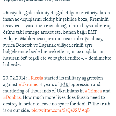
Русский
«Rusiyeli işğalci akimiyet işğal etilgen territoriyalarda
Українською
insan aq-uquqlarını ciddiy bir şekilde boza, Kremlniñ
tecavuzcı siyasetinen razı olmağanlarnı boysundıraraq,
özüne tabi etmege areket ete, bunen bağlı BMT
QOŞULIÑIZ!
Halqara Mahkemesi qararını nazar-itibarğa almay,
ayrıca Donetsk ve Lugansk vilâyetleriniñ ayrı
bölgelerinde böyle bir areketler içün öz qoqlalarını
RFE/RS bütün saytları
hususan özü teşkil ete ve rağbetlendire», – denilmekte
haberde.
20.02.2014:
#Russia
started its military aggression
against
#Ukraine
. 4 years of 🇷🇺 oppression and
murdering of thousands of Ukrainians in
#Crimea
and
#Donbas
. How much more lives does Russia need to
destroy in order to leave no space for denial? The truth
is on our side.
pic.twitter.com/3sQe92MAqB