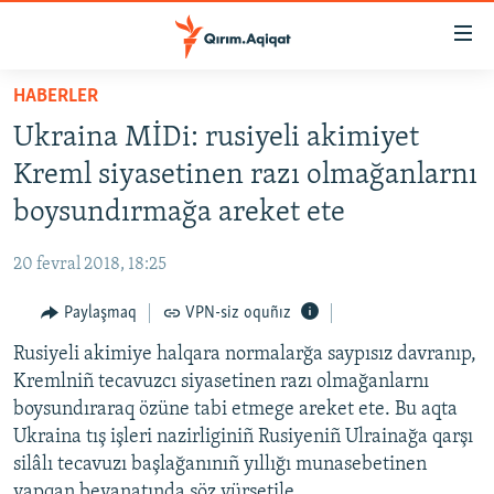
Link
açıqlığı
Esas
HABERLER
mündericege
HABERLER
Ukraina MİDi: rusiyeli akimiyet
qaytmaq
SİYASET
Baş
Kreml siyasetinen razı olmağanlarnı
İQTİSADİYAT
navigatsiyağa
boysundırmağa areket ete
qaytmaq
CEMİYET
Qıdıruvğa
20 fevral 2018, 18:25
MEDENİYET
qaytmaq
Paylaşmaq
VPN-siz oquñız
İNSAN AQLARI
Rusiyeli akimiye halqara normalarğa saypısız davranıp,
VİDEO
Kremlniñ tecavuzcı siyasetinen razı olmağanlarnı
SÜRET
boysundıraraq özüne tabi etmege areket ete. Bu aqta
BLOGLAR
Ukraina tış işleri nazirliginiñ Rusiyeniñ Ulrainağa qarşı
silâlı tecavuzı başlağanınıñ yıllığı munasebetinen
FİKİR
yapqan beyanatında söz yürsetile.