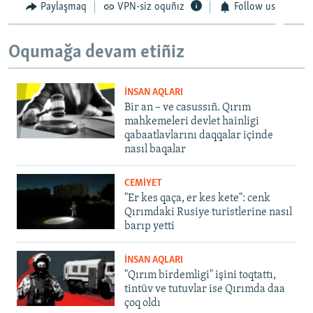
Paylaşmaq
VPN-siz oquñız
Follow us
Oqumağa devam etiñiz
İNSAN AQLARI
Bir an – ve casussıñ. Qırım
mahkemeleri devlet hainligi
qabaatlavlarını daqqalar içinde
nasıl baqalar
CEMİYET
"Er kes qaça, er kes kete": cenk
Qırımdaki Rusiye turistlerine nasıl
barıp yetti
İNSAN AQLARI
"Qırım birdemligi" işini toqtattı,
tintüv ve tutuvlar ise Qırımda daa
çoq oldı