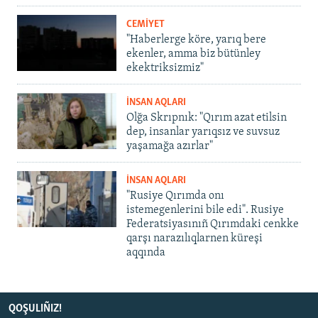
CEMİYET
"Haberlerge köre, yarıq bere
ekenler, amma biz bütünley
ekektriksizmiz"
İNSAN AQLARI
Olğa Skrıpnık: "Qırım azat etilsin
dep, insanlar yarıqsız ve suvsuz
yaşamağa azırlar"
İNSAN AQLARI
"Rusiye Qırımda onı
istemegenlerini bile edi". Rusiye
Federatsiyasınıñ Qırımdaki cenkke
qarşı narazılıqlarnen küreşi
aqqında
QOŞULIÑIZ!