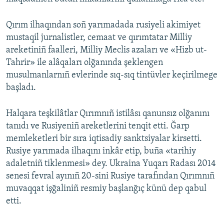
Qırım ilhaqından soñ yarımadada rusiyeli akimiyet
mustaqil jurnalistler, cemaat ve qırımtatar Milliy
areketiniñ faalleri, Milliy Meclis azaları ve «Hizb ut-
Tahrir» ile alâqaları olğanında şeklengen
musulmanlarnıñ evlerinde sıq-sıq tintüvler keçirilmege
başladı.
Halqara teşkilâtlar Qırımnıñ istilâsı qanunsız olğanını
tanıdı ve Rusiyeniñ areketlerini tenqit etti. Ğarp
memleketleri bir sıra iqtisadiy sanktsiyalar kirsetti.
Rusiye yarımada ilhaqını inkâr etip, buña «tarihiy
adaletniñ tiklenmesi» dey. Ukraina Yuqarı Radası 2014
senesi fevral ayınıñ 20-sini Rusiye tarafından Qırımnıñ
muvaqqat işğaliniñ resmiy başlanğıç künü dep qabul
etti.