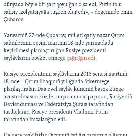
dünyada böyle bir şart qoyulğan olsa edi, Putin tolu
şahsiy izolyatsiyağa tüşken olur edi», – degeninde emin
Çubarov.
Yanvarniñ 27-nde Çubarov, milleti qatiy nazar Qırım
sakinleriniñ epsini martnıñ 18-nde yarımadada
keçirilmesi planlaştırılğan Rusiye prezidenti
saylâvlarını boykot etmege
çağırğan edi.
Rusiye prezidentiniñ saylâvlarını 2018 senesi martnıñ
18-nde – Qırım ilhaqınıñ yıllığında ötkermege
planlaştıralar. Daa evel saylâv kününiñ başqa künge
avuştırılmasını közde tutqan munasip qanun, Rusiyeniñ
Devlet duması ve Federatsiya Şurası tarafından
tasdiqlanıp, Rusiye prezidenti Vladimir Putin
tarafından imzalanğan edi.
Halqara teşkilâtlar Qırımnıñ istilâsı qanunsız olğanını