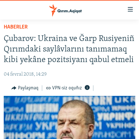
Link
açıqlığı
Esas
HABERLER
mündericege
HABERLER
Çubarov: Ukraina ve Ğarp Rusiyeniñ
qaytmaq
SİYASET
Baş
Qırımdaki saylâvlarını tanımamaq
İQTİSADİYAT
navigatsiyağa
kibi yekâne pozitsiyanı qabul etmeli
qaytmaq
CEMİYET
Qıdıruvğa
04 fevral 2018, 14:29
MEDENİYET
qaytmaq
Paylaşmaq
VPN-siz oquñız
İNSAN AQLARI
VİDEO
SÜRET
BLOGLAR
FİKİR