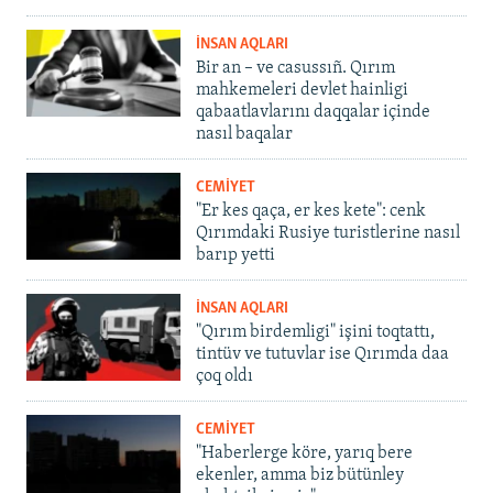
İNSAN AQLARI
Bir an – ve casussıñ. Qırım
mahkemeleri devlet hainligi
qabaatlavlarını daqqalar içinde
nasıl baqalar
CEMİYET
"Er kes qaça, er kes kete": cenk
Qırımdaki Rusiye turistlerine nasıl
barıp yetti
İNSAN AQLARI
"Qırım birdemligi" işini toqtattı,
tintüv ve tutuvlar ise Qırımda daa
çoq oldı
CEMİYET
"Haberlerge köre, yarıq bere
ekenler, amma biz bütünley