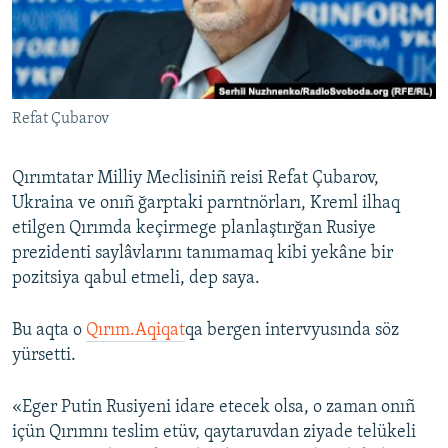
Русский
Українською
Refat Çubarov
QOŞULIÑIZ!
Qırımtatar Milliy Meclisiniñ reisi Refat Çubarov,
Ukraina ve onıñ ğarptaki parntnörları, Kreml ilhaq
RFE/RS bütün saytları
etilgen Qırımda keçirmege planlaştırğan Rusiye
prezidenti saylâvlarını tanımamaq kibi yekâne bir
pozitsiya qabul etmeli, dep saya.
Bu aqta o
Qırım.Aqiqat
qa bergen intervyusında söz
yürsetti.
«Eger Putin Rusiyeni idare etecek olsa, o zaman onıñ
içün Qırımnı teslim etüv, qaytaruvdan ziyade telükeli