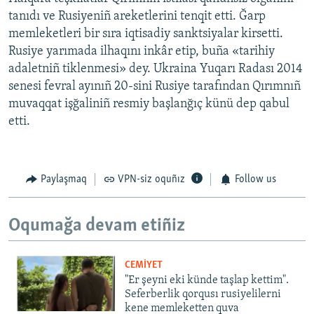
tanıdı ve Rusiyeniñ areketlerini tenqit etti. Ğarp
memleketleri bir sıra iqtisadiy sanktsiyalar kirsetti.
Rusiye yarımada ilhaqını inkâr etip, buña «tarihiy
adaletniñ tiklenmesi» dey. Ukraina Yuqarı Radası 2014
senesi fevral ayınıñ 20-sini Rusiye tarafından Qırımnıñ
muvaqqat işğaliniñ resmiy başlanğıç künü dep qabul
etti.
Paylaşmaq
VPN-siz oquñız
Follow us
Oqumağa devam etiñiz
CEMİYET
"Er şeyni eki künde taşlap kettim".
Seferberlik qorqusı rusiyelilerni
kene memleketten quva