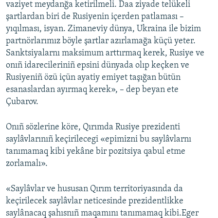
vaziyet meydanğa ketirilmeli. Daa ziyade telükeli
şartlardan biri de Rusiyenin içerden patlaması –
yıqılması, isyan. Zimaneviy dünya, Ukraina ile bizim
partnörlarımız böyle şartlar azırlamağa küçü yeter.
Sanktsiyalarnı maksimum arttırmaq kerek, Rusiye ve
onıñ idarecileriniñ epsini dünyada olıp keçken ve
Rusiyeniñ özü içün ayatiy emiyet taşığan bütün
esanaslardan ayırmaq kerek», – dep beyan ete
Çubarov.
Onıñ sözlerine köre, Qırımda Rusiye prezidenti
saylâvlarınıñ keçirilecegi «epimizni bu saylâvlarnı
tanımamaq kibi yekâne bir pozitsiya qabul etme
zorlamalı».
«Saylâvlar ve hususan Qırım territoriyasında da
keçirilecek saylâvlar neticesinde prezidentlikke
saylânacaq şahısnıñ maqamını tanımamaq kibi.Eger