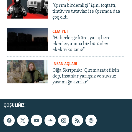
"Qırım birdemligi" işini toqtattı,
tintüv ve tutuvlar ise Qırımda daa
çoq oldı
CEMİYET
"Haberlerge köre, yarıq bere
ekenler, amma biz bütünley
ekektriksizmiz"
İNSAN AQLARI
Olğa Skrıpnık: "Qırım azat etilsin
dep, insanlar yarıqsız ve suvsuz
yaşamağa azırlar"
QOŞULIÑIZ!