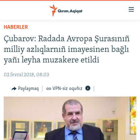
Link
açıqlığı
Esas
HABERLER
mündericege
HABERLER
Çubarov: Radada Avropa Şurasınıñ
qaytmaq
SİYASET
Baş
milliy azlıqlarnıñ imayesinen bağlı
İQTİSADİYAT
navigatsiyağa
yañı leyha muzakere etildi
qaytmaq
CEMİYET
Qıdıruvğa
02 fevral 2018, 08:03
MEDENİYET
qaytmaq
Paylaşmaq
VPN-siz oquñız
İNSAN AQLARI
VİDEO
SÜRET
BLOGLAR
FİKİR