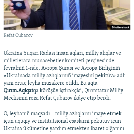
Русский
Українською
Refat Çubarov
QOŞULIÑIZ!
Ukraina Yuqarı Radası insan aqları, milliy alıqlar ve
milletlerara munasebetler komiteti çerçivesinde
RFE/RS bütün saytları
fevralniñ 1-nde, Avropa Şurası ve Avropa Birliginiñ
«Ukrainada milliy azlıqlarnıñ imayesini pekitüv» adlı
yañı ortaq leyha muzakere etildi. Bu aqta
Qırım.Aqiqat
qa körüşüv iştirakçisi, Qırımtatar Milliy
Meclisiniñ reisi Refat Çubarov ikâye etip berdi.
O, leyhanıñ maqsadı – milliy azlıqlarnı imaye etmek
içün uquqiy ve institutsional esaslarni pekütüv içün
Ukraina ükümetine yardım etmekten ibaret olğanını