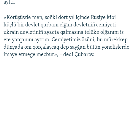
ayttı.
«Körüşüvde men, soñki dört yıl içinde Rusiye kibi
küçlü bir devlet qurbanı olğan devletniñ cemiyeti
ukrain devletiniñ ayaqta qalmasına telüke olğanını is
ete yatqanını ayttım. Cemiyetimiz özüni, bu mürekkep
dünyada onı qorçalaycaq dep sayğan bütün yönelişlerde
imaye etmege mecbur», – dedi Çubarov.