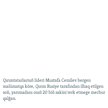
Qırımtatarlarnıñ lideri Mustafa Cemilev bergen
malümatqa köre, Qırım Rusiye tarafından ilhaq etilgen
soñ, yarımadanı onıñ 20 biñ sakini terk etmege mecbur
qalğan.