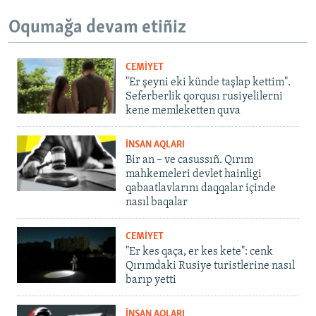
Oqumağa devam etiñiz
CEMİYET
"Er şeyni eki künde taşlap kettim".
Seferberlik qorqusı rusiyelilerni
kene memleketten quva
İNSAN AQLARI
Bir an – ve casussıñ. Qırım
mahkemeleri devlet hainligi
qabaatlavlarını daqqalar içinde
nasıl baqalar
CEMİYET
"Er kes qaça, er kes kete": cenk
Qırımdaki Rusiye turistlerine nasıl
barıp yetti
İNSAN AQLARI