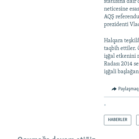
statusına dair
neticesine esas
AQŞ referendum
prezidenti Vla
Halqara teşkilâ
taqbih ettiler.
işğal etkenini
Radası 2014 se
işğali başlağan
Paylaşmaq
*
HABERLER