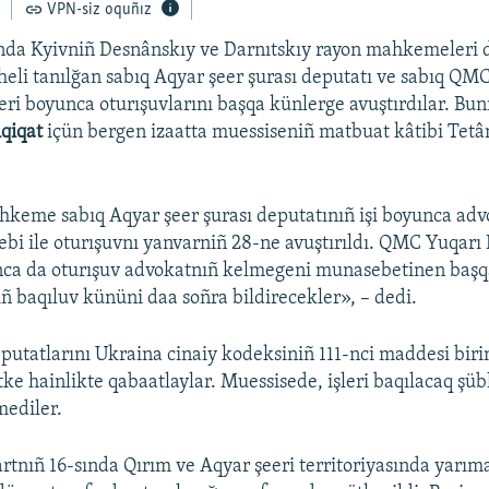
VPN-siz oquñız
nda Kyivniñ Desnânskıy ve Darnıtskıy rayon mahkemeleri 
heli tanılğan sabıq Aqyar şeer şurası deputatı ve sabıq QM
leri boyunca oturışuvlarını başqa künlerge avuştırdılar. Bu
qiqat
içün bergen izaatta muessiseniñ matbuat kâtibi Tetâ
keme sabıq Aqyar şeer şurası deputatınıñ işi boyunca ad
bi ile oturışuvnı yanvarniñ 28-ne avuştırıldı. QMC Yuqarı
nca da oturışuv advokatnıñ kelmegeni munasebetinen baş
niñ baqıluv kününi daa soñra bildirecekler», – dedi.
putatlarını Ukraina cinaiy kodeksiniñ 111-nci maddesi biri
ke hainlikte qabaatlaylar. Muessisede, işleri baqılacaq şüb
mediler.
rtnıñ 16-sında Qırım ve Aqyar şeeri territoriyasında yarı