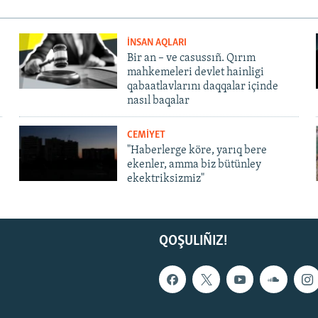
İNSAN AQLARI
Bir an – ve casussıñ. Qırım
mahkemeleri devlet hainligi
qabaatlavlarını daqqalar içinde
nasıl baqalar
CEMİYET
"Haberlerge köre, yarıq bere
ekenler, amma biz bütünley
ekektriksizmiz"
QOŞULIÑIZ!