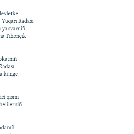
devletke
C Yuqarı Radası
nı yanvarniñ
na Tıhonçık
vokatnıñ
 Radası
qa künge
nci qısmı
helilerniñ
madanıñ