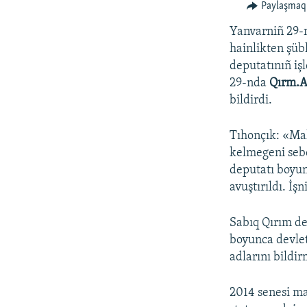
Paylaşmaq
Yanvarniñ 29-
hainlikten şüb
deputatınıñ iş
29-nda
Qırm.A
bildirdi.
Tıhonçık: «Mah
kelmegeni sebe
deputatı boyu
avuştırıldı. İş
Sabıq Qırım de
boyunca devlet
adlarını bildir
2014 senesi ma