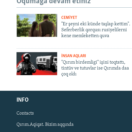
Oqumağa devam etiñiz
CEMİYET
"Er şeyni eki künde taşlap kettim".
Seferberlik qorqusı rusiyelilerni
kene memleketten quva
İNSAN AQLARI
"Qırım birdemligi" işini toqtattı,
tintüv ve tutuvlar ise Qırımda daa
çoq oldı
Русский
Українською
INFO
Contacts
QOŞULIÑIZ!
Qırım.Aqiqat. Bizim aqqında