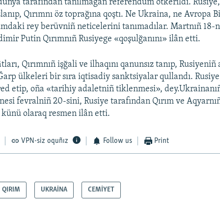
 dünya tarafından tanılmağan referendum ötkerildi. Rusiye,
lanıp, Qırımnı öz toprağına qoştı. Ne Ukraina, ne Avropa Bi
daki rey berüvniñ neticelerini tanımadılar. Martnıñ 18-
dimir Putin Qırımnıñ Rusiyege «qoşulğanını» ilân etti.
tları, Qırımnıñ işğali ve ilhaqını qanunsız tanıp, Rusiyeniñ 
 Ğarp ülkeleri bir sıra iqtisadiy sanktsiyalar qullandı. Rusi
 red etip, oña «tarihiy adaletniñ tiklenmesi», dey.Ukrainanı
nesi fevralniñ 20-sini, Rusiye tarafından Qırım ve Aqyarn
 künü olaraq resmen ilân etti.
VPN-siz oquñız
Follow us
Print
QIRIM
UKRAİNA
CEMİYET