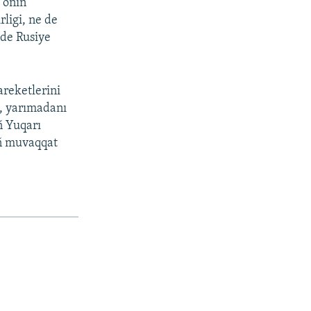
 onıñ
rligi, ne de
nde Rusiye
areketlerini
ye, yarımadanı
ñ Yuqarı
ıñ muvaqqat