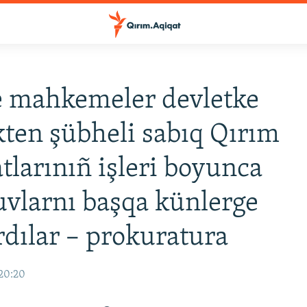
e mahkemeler devletke
kten şübheli sabıq Qırım
tlarınıñ işleri boyunca
uvlarnı başqa künlerge
rdılar – prokuratura
 20:20