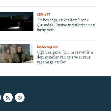
CEMİYET
"Er kes qaça, er kes kete": cenk
Qırımdaki Rusiye turistlerine nasıl
barıp yetti
İNSAN AQLARI
Olğa Skrıpnık: "Qırım azat etilsin
dep, insanlar yarıqsız ve suvsuz
yaşamağa azırlar"