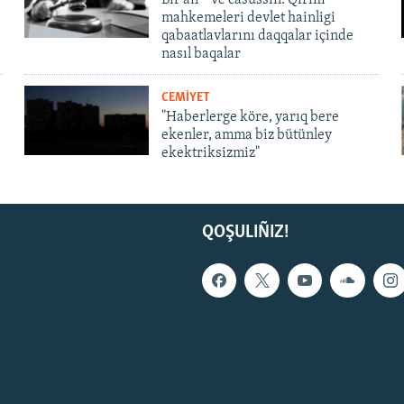
mahkemeleri devlet hainligi
qabaatlavlarını daqqalar içinde
nasıl baqalar
CEMİYET
"Haberlerge köre, yarıq bere
ekenler, amma biz bütünley
ekektriksizmiz"
QOŞULIÑIZ!