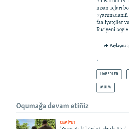
Yanvarniñ 18-
insan aqları b
«yarımadanıñ i
faaliyetçiler v
Rusiyeni böyle
Paylaşmaq
*
HABERLER
MÜİM
Oqumağa devam etiñiz
CEMİYET
"Er şeyni eki künde taşlap kettim".