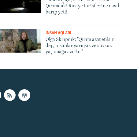
Qırımdaki Rusiye turistlerine nasıl
barıp yetti
İNSAN AQLARI
Olğa Skrıpnık: "Qırım azat etilsin
dep, insanlar yarıqsız ve suvsuz
yaşamağa azırlar"