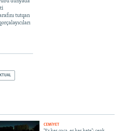
grubu dünyada
ti
arafını tutqan
qorçalayıcıları
KTUAL
CEMİYET
"Er kes qaça, er kes kete": cenk