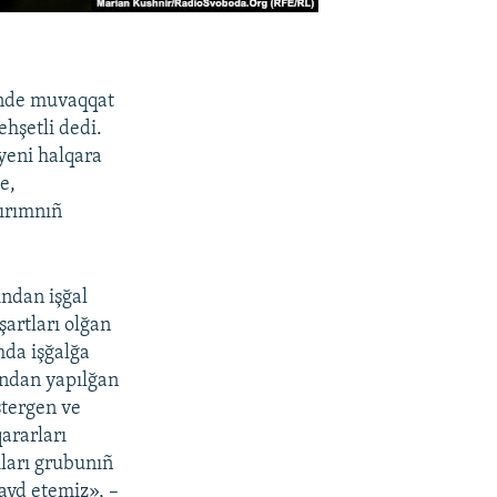
inde muvaqqat
hşetli dedi.
yeni halqara
e,
Qırımnıñ
ndan işğal
şartları olğan
mda işğalğa
fından yapılğan
stergen ve
ararları
ıları grubunıñ
ayd etemiz», –