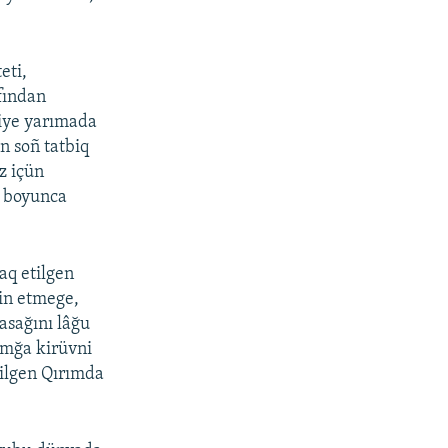
eti,
afından
siye yarımada
n soñ tatbiq
z içün
ı boyunca
aq etilgen
min etmege,
yasağını lâğu
ımğa kirüvni
ilgen Qırımda