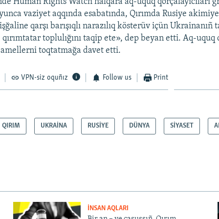
nde Human Rights Watch halqara aq-uquq qorçalayıcıları 
oyunca vaziyet aqqında esabatında, Qırımda Rusiye akimiye
şğaline qarşı barışıqlı narazılıq kösterüv içün Ukrainanıñ t
e qırımtatar toplulığını taqip ete», dep beyan etti. Aq-uquq 
 amellerni toqtatmağa davet etti.
VPN-siz oquñız
Follow us
Print
QIRIM
UKRAİNA
RUSİYE
DÜNYA
SİYASET
A
İNSAN AQLARI
Bir an – ve casussıñ. Qırım