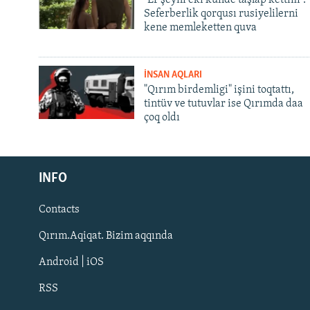
Seferberlik qorqusı rusiyelilerni
kene memleketten quva
İNSAN AQLARI
"Qırım birdemligi" işini toqtattı,
tintüv ve tutuvlar ise Qırımda daa
çoq oldı
Русский
INFO
Українською
Contacts
QOŞULIÑIZ!
Qırım.Aqiqat. Bizim aqqında
Android | iOS
RSS
RFE/RS bütün saytları