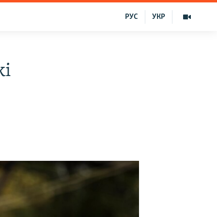
РУС
УКР
ki