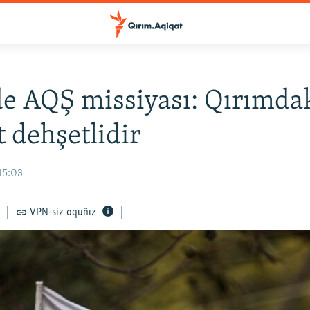
e AQŞ missiyası: Qırımda
t dehşetlidir
15:03
VPN-siz oquñız