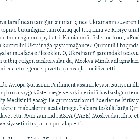
.
ya tarafından tanılğan sıñırlar içinde Ukrainanıñ suverenit
e topraq bütünligine tam olaraq qol tutqanını ve Rusiye tar
ını tanımağanını qayd etti. Kamiannıñ sözlerine köre, «Ru
 kontrolini Ukrainağa qaytarmağance» Qırımnıñ ilhaqında
iyalar muafaza etilecekler. O, Ukrainanıñ şarqındaki tecavu
 tatbiq etilgen sanktsiyalar da, Moskva Minsk añlaşmalar
ni eda etmegence quvette qalacaqlarını ilâve etti.
de Avropa Şurasınıñ Parlament assambleyası, Rusiyeni ilh
aqlarına sayğı köstermege ve sakinleriniñ havfsızlığını te
iy Meclisiniñ yasağı ile qırımtatarlarnıñ liderlerine kirüv 
ukrain mabüslerini azat etmege, halqara teşkilâtlarğa Qır
davet etti. Aynı zamanda AŞPA (PASE) Moskvadan ilhaq et
» siyasetini toqtatmaqnı talap etti.