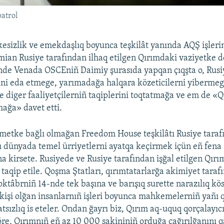
atrol
esizlik ve emekdaşlıq boyunca teşkilât yanında AQŞ işler
mian Rusiye tarafından ilhaq etilgen Qırımdaki vaziyetke de
de Venada OSCEniñ Daimiy şurasıda yapqan çıqşta o, Rusi
ni eda etmege, yarımadağa halqara közeticilerni yibermeg
ve diger faaliyetçilerniñ taqiplerini toqtatmağa ve em de «
mağa» davet etti.
etke bağlı olmağan Freedom House teşkilâtı Rusiye tarafı
ı dünyada temel ürriyetlerni ayatqa keçirmek içün eñ fena 
na kirsete. Rusiyede ve Rusiye tarafından işğal etilgen Qırı
 taqip etile. Qoşma Ştatları, qırımtatarlarğa akimiyet tara
 oktâbrniñ 14-nde tek başına ve barışıq surette narazılıq kö
 kişi olğan insanlarnıñ işleri boyunca mahkemelerniñ yañı q
tsızlıq is eteler. Ondan ğayrı biz, Qırım aq-uquq qorçalayıc
e, Qırımnıñ eñ az 10 000 sakininiñ orduğa çağırılğanını q