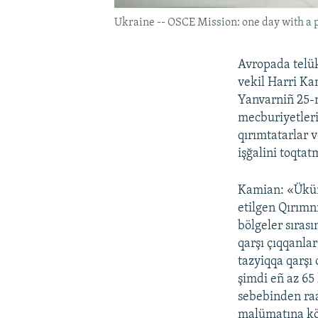
Ukraine -- OSCE Mission: one day with a p
Avropada telük
vekil Harri Ka
Yanvarniñ 25-n
mecburiyetleri
qırımtatarlar 
işğalini toqtat
Kamian: «Üküm
etilgen Qırımn
bölgeler sırası
qarşı çıqqanlar
tazyiqqa qarşı
şimdi eñ az 65
sebebinden raa
malümatına kör