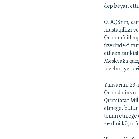
dep beyan etti
O, AQŞnıñ, dün
mustaqilligi v
Qırımnıñ ilhaq
üzerindeki tam
etilgen sankts
Moskvağa qarşı
mecburiyetleri
Yanvarniñ 23-n
Qırımda insan 
Qırımtatar Mill
etmege, bütün 
temin etmege 
«ealini köçürüv