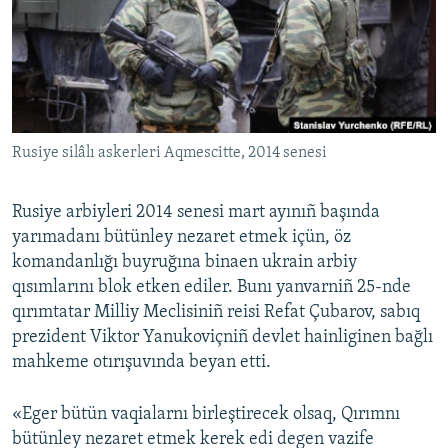
Русский
Українською
QOŞULIÑIZ!
Rusiye silâlı askerleri Aqmescitte, 2014 senesi
Rusiye arbiyleri 2014 senesi mart ayınıñ başında
RFE/RS bütün saytları
yarımadanı bütünley nezaret etmek içün, öz
komandanlığı buyruğına binaen ukrain arbiy
qısımlarını blok etken ediler. Bunı yanvarniñ 25-nde
qırımtatar Milliy Meclisiniñ reisi Refat Çubarov, sabıq
prezident Viktor Yanukoviçniñ devlet hainliginen bağlı
mahkeme otırışuvında beyan etti.
«Eger bütün vaqialarnı birleştirecek olsaq, Qırımnı
bütünley nezaret etmek kerek edi degen vazife