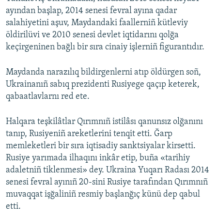
ayından başlap, 2014 senesi fevral ayına qadar
salahiyetini aşuv, Maydandaki faallerniñ kütleviy
öldirilüvi ve 2010 senesi devlet iqtidarını qolğa
keçirgeninen bağlı bir sıra cinaiy işlerniñ figurantıdır.
Maydanda narazılıq bildirgenlerni atıp öldürgen soñ,
Ukrainanıñ sabıq prezidenti Rusiyege qaçıp keterek,
qabaatlavlarnı red ete.
Halqara teşkilâtlar Qırımnıñ istilâsı qanunsız olğanını
tanıp, Rusiyeniñ areketlerini tenqit etti. Ğarp
memleketleri bir sıra iqtisadiy sanktsiyalar kirsetti.
Rusiye yarımada ilhaqını inkâr etip, buña «tarihiy
adaletniñ tiklenmesi» dey. Ukraina Yuqarı Radası 2014
senesi fevral ayınıñ 20-sini Rusiye tarafından Qırımnıñ
muvaqqat işğaliniñ resmiy başlanğıç künü dep qabul
etti.