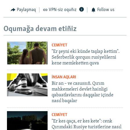
Paylaşmaq
VPN-siz oquñız
Follow us
Oqumağa devam etiñiz
CEMİYET
"Er şeyni eki künde taşlap kettim".
Seferberlik qorqusı rusiyelilerni
kene memleketten quva
İNSAN AQLARI
Bir an – ve casussıñ. Qırım
mahkemeleri devlet hainligi
qabaatlavlarını daqqalar içinde
nasıl baqalar
CEMİYET
"Er kes qaça, er kes kete": cenk
Qırımdaki Rusiye turistlerine nasıl