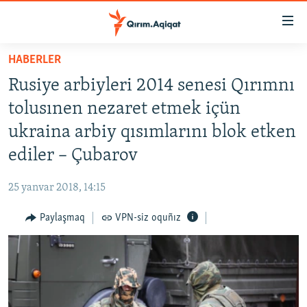
Link
açıqlığı
Esas
HABERLER
mündericege
HABERLER
Rusiye arbiyleri 2014 senesi Qırımnı
qaytmaq
SİYASET
Baş
tolusınen nezaret etmek içün
İQTİSADİYAT
navigatsiyağa
ukraina arbiy qısımlarını blok etken
qaytmaq
CEMİYET
ediler – Çubarov
Qıdıruvğa
MEDENİYET
qaytmaq
25 yanvar 2018, 14:15
İNSAN AQLARI
Paylaşmaq
VPN-siz oquñız
VİDEO
SÜRET
BLOGLAR
FİKİR