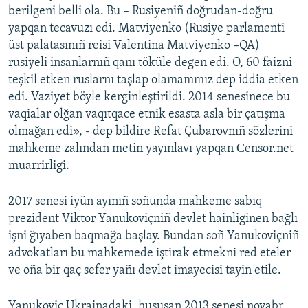
berilgeni belli ola. Bu – Rusiyeniñ doğrudan-doğru
yapqan tecavuzı edi. Matviyenko (Rusiye parlamenti
üst palatasınıñ reisi Valentina Matviyenko –QA)
rusiyeli insanlarnıñ qanı töküle degen edi. O, 60 faizni
teşkil etken ruslarnı taşlap olamammız dep iddia etken
edi. Vaziyet böyle kerginleştirildi. 2014 senesinece bu
vaqialar olğan vaqıtqace etnik esasta asla bir çatışma
olmağan edi», - dep bildire Refat Çubarovnıñ sözlerini
mahkeme zalından metin yayınlavı yapqan Сensor.net
muarrirligi.
2017 senesi iyün ayınıñ soñunda mahkeme sabıq
prezident Viktor Yanukoviçniñ devlet hainliginen bağlı
işni ğıyaben baqmağa başlay. Bundan soñ Yanukoviçniñ
advokatları bu mahkemede iştirak etmekni red eteler
ve oña bir qaç sefer yañı devlet imayecisi tayin etile.
Yanukoviç Ukrainadaki, hususan 2013 senesi noyabr