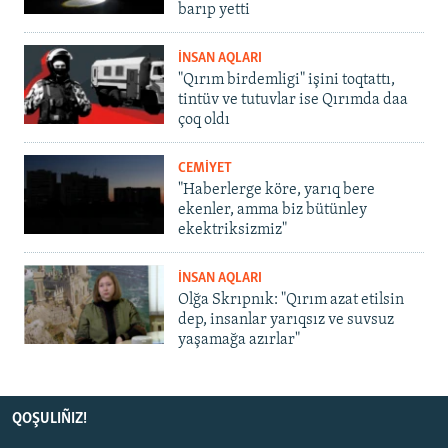
barıp yetti
İNSAN AQLARI
"Qırım birdemligi" işini toqtattı,
tintüv ve tutuvlar ise Qırımda daa
çoq oldı
CEMİYET
"Haberlerge köre, yarıq bere
ekenler, amma biz bütünley
ekektriksizmiz"
İNSAN AQLARI
Olğa Skrıpnık: "Qırım azat etilsin
dep, insanlar yarıqsız ve suvsuz
yaşamağa azırlar"
QOŞULIÑIZ!