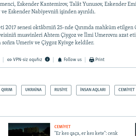
menci, Eskender Kantemirov, Talât Yunusov, Eskender Emi
ve Eskender Nabiyevniñ işinden ayırıldı.
ti 2017 senesi oktâbrniñ 25-nde Qırımda mahküm etilgen 
 reisiniñ muavinleri Ahtem Çiygoz ve İlmi Umerovnı azat et
aa soñra Umeriv ve Çiygoz Kyivge keldiler.
VPN-siz oquñız
Follow us
Print
QIRIM
UKRAİNA
RUSİYE
İNSAN AQLARI
CEMİYET
CEMİYET
"Er kes qaça, er kes kete": cenk