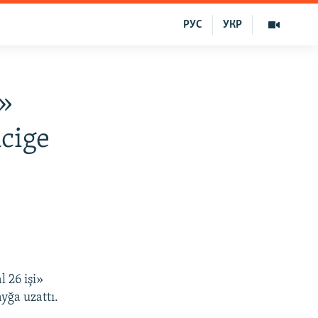
РУС
УКР
i»
cige
 26 işi»
yğa uzattı.