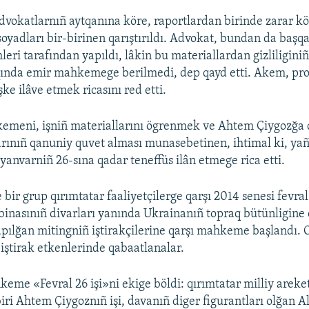
dvokatlarnıñ aytqanına köre, raportlardan birinde zarar kö
soyadları bir-birinen qarıştırıldı. Advokat, bundan da başq
eri tarafından yapıldı, lâkin bu materiallardan gizliliginiñ
qında emir mahkemege berilmedi, dep qayd etti. Akem, pr
şke ilâve etmek ricasını red etti.
emeni, işniñ materiallarını ögrenmek ve Ahtem Çiygozğa 
nıñ qanuniy quvet alması munasebetinen, ihtimal ki, yañı
yanvarniñ 26-sına qadar teneffüs ilân etmege rica etti.
 bir grup qırımtatar faaliyetçilerge qarşı 2014 senesi fevra
binasınıñ divarları yanında Ukrainanıñ topraq bütünligine
ılğan mitingniñ iştirakçilerine qarşı mahkeme başlandı. O
 iştirak etkenlerinde qabaatlanalar.
eme «Fevral 26 işi»ni ekige böldi: qırımtatar milliy areke
iri Ahtem Çiygoznıñ işi, davanıñ diger figurantları olğan A