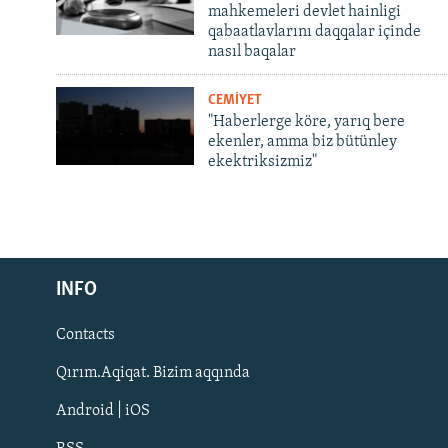
mahkemeleri devlet hainligi
qabaatlavlarını daqqalar içinde
nasıl baqalar
CEMİYET
"Haberlerge köre, yarıq bere
ekenler, amma biz bütünley
ekektriksizmiz"
Русский
Українською
INFO
Contacts
QOŞULIÑIZ!
Qırım.Aqiqat. Bizim aqqında
Android | iOS