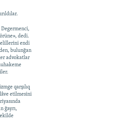
rıldılar.
fa Degermenci,
örüne», dedi.
lillerini endi
inden, bulunğan
ger advokatlar
, muhakeme
ler.
izmge qarşılıq
lâve etilmesini
oriyasında
n ğayrı,
şekilde