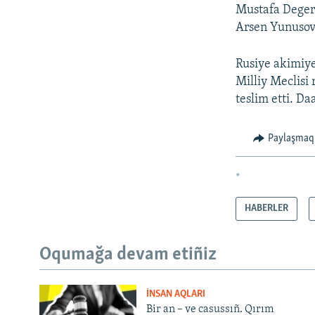
Mustafa Deger
Arsen Yunusov 
Rusiye akimiye
Milliy Meclisi
teslim etti. D
Paylaşmaq
*
HABERLER
Oqumağa devam etiñiz
İNSAN AQLARI
Bir an – ve casussıñ. Qırım