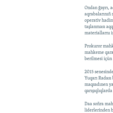
Ondan ğayrı, a
aqrabalarınıñ 
operativ hadiml
taşlanması aq
materiallarnı i
Prokuror mahk
mahkeme qararı
berilmesi içün 
2015 senesinde
Yuqarı Radası 
maqsadınen yap
qarışıqlıqlarda
Daa soñra mahk
liderlerinden b