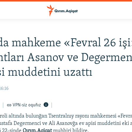
a mahkeme «Fevral 26 iş
ntları Asanov ve Degermen
si muddetini uzattı
16:16
VPN-siz oquñız
oli altında bulunğan Tsentralnıy rayonı mahkemesi «Fevral
ustafa Degermenci ve Ali Asanovğa ev apisi muddetini eki a
ñ 22-sinde
Qırım.Aqiqat
muhbiri bildire.