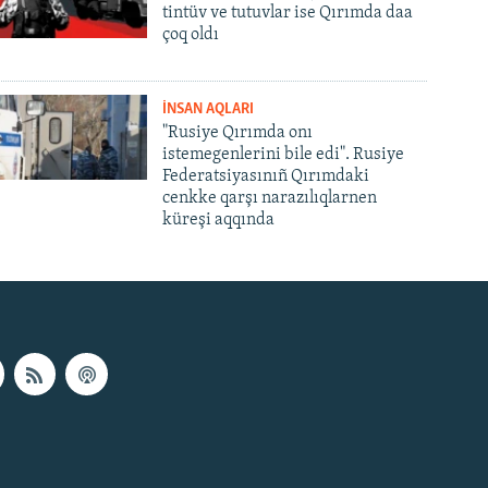
tintüv ve tutuvlar ise Qırımda daa
çoq oldı
İNSAN AQLARI
"Rusiye Qırımda onı
istemegenlerini bile edi". Rusiye
Federatsiyasınıñ Qırımdaki
cenkke qarşı narazılıqlarnen
küreşi aqqında