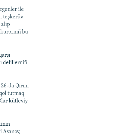
rgenler ile
a, teşkerüv
 alıp
okurornıñ bu
qarşı
 delillerniñ
l 26-da Qırım
 qol tutmaq
lar kütleviy
tiniñ
li Asanov,