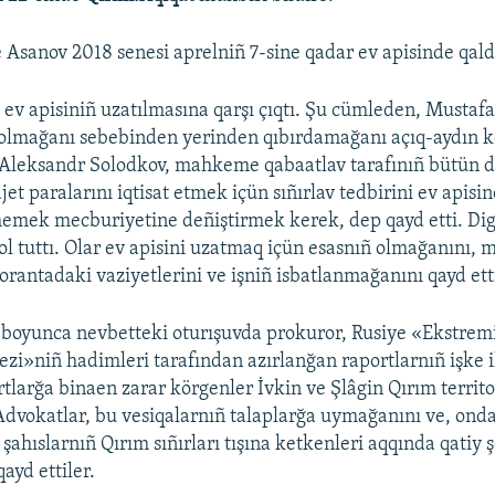
Asanov 2018 senesi aprelniñ 7-sine qadar ev apisinde qaldı
ı ev apisiniñ uzatılmasına qarşı çıqtı. Şu cümleden, Musta
r olmağanı sebebinden yerinden qıbırdamağanı açıq-aydın k
Aleksandr Solodkov, mahkeme qabaatlav tarafınıñ bütün de
jet paralarını iqtisat etmek içün sıñırlav tedbirini ev apis
memek mecburiyetine deñiştirmek kerek, dep qayd etti. Di
qol tuttı. Olar ev apisini uzatmaq içün esasnıñ olmağanını
orantadaki vaziyetlerini ve işniñ isbatlanmağanını qayd etti
» boyunca nevbetteki oturışuvda prokuror, Rusiye «Ekstrem
zi»niñ hadimleri tarafından azırlanğan raportlarnıñ işke i
rtlarğa binaen zarar körgenler İvkin ve Şlâgin Qırım territ
dvokatlar, bu vesiqalarnıñ talaplarğa uymağanını ve, onda
şahıslarnıñ Qırım sıñırları tışına ketkenleri aqqında qatiy 
ayd ettiler.