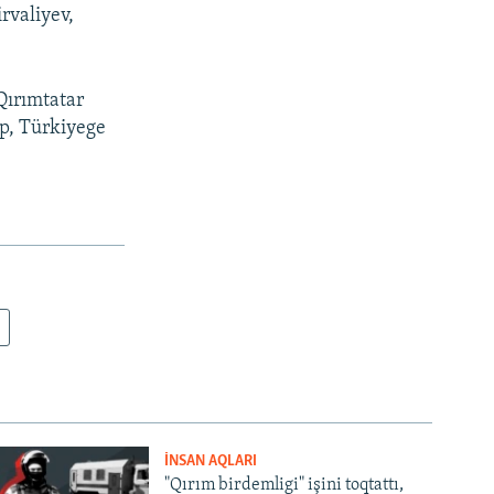
rvaliyev,
Qırımtatar
ip, Türkiyege
İNSAN AQLARI
"Qırım birdemligi" işini toqtattı,