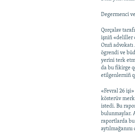
Degermenci ve 
Qorçalav taraf
işniñ «delille
Onıñ advokatı 
ögrendi ve büd
yerini terk et
da bu fikirge 
etilgenlerniñ q
«Fevral 26 işi
kösterüv merke
istedi. Bu rapo
bulunmaylar. A
raportlarda bu 
aytılmağanını q