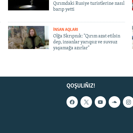
Qırımdaki Rusiye turistlerine nasıl
barıp yetti
İNSAN AQLARI
Olğa Skrıpnık: "Qırım azat etilsin
dep, insanlar yarıqsız ve suvsuz
yaşamağa azırlar"
QOŞULIÑIZ!