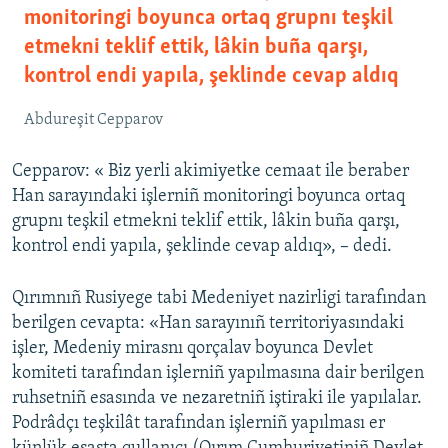
monitoringi boyunca ortaq grupnı teşkil
etmekni teklif ettik, lâkin buña qarşı,
kontrol endi yapıla, şeklinde cevap aldıq
Abdureşit Cepparov
Cepparov: « Biz yerli akimiyetke cemaat ile beraber
Han sarayındaki işlerniñ monitoringi boyunca ortaq
grupnı teşkil etmekni teklif ettik, lâkin buña qarşı,
kontrol endi yapıla, şeklinde cevap aldıq», – dedi.
Qırımnıñ Rusiyege tabi Medeniyet nazirligi tarafından
berilgen cevapta: «Han sarayınıñ territoriyasındaki
işler, Medeniy mirasnı qorçalav boyunca Devlet
komiteti tarafından işlerniñ yapılmasına dair berilgen
ruhsetniñ esasında ve nezaretniñ iştiraki ile yapılalar.
Podrâdçı teşkilât tarafından işlerniñ yapılması er