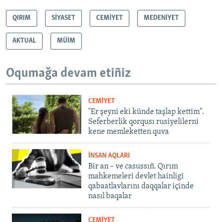
QIRIM
SİYASET
CEMİYET
MEDENİYET
AKTUAL
MÜİM
Oqumağa devam etiñiz
CEMİYET
"Er şeyni eki künde taşlap kettim".
Seferberlik qorqusı rusiyelilerni
kene memleketten quva
İNSAN AQLARI
Bir an – ve casussıñ. Qırım
mahkemeleri devlet hainligi
qabaatlavlarını daqqalar içinde
nasıl baqalar
CEMİYET