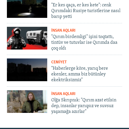
"Er kes qaça, er kes kete": cenk
Qırımdaki Rusiye turistlerine nasıl
barıp yetti
İNSAN AQLARI
"Qırım birdemligi" işini toqtattı,
tintüv ve tutuvlar ise Qırımda daa
çoq oldı
CEMİYET
"Haberlerge köre, yarıq bere
ekenler, amma biz bütünley
ekektriksizmiz"
İNSAN AQLARI
Olğa Skrıpnık: "Qırım azat etilsin
dep, insanlar yarıqsız ve suvsuz
yaşamağa azırlar"