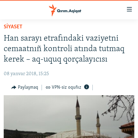
Link
açıqlığı
Esas
SİYASET
mündericege
HABERLER
Han sarayı etrafındaki vaziyetni
qaytmaq
SİYASET
Baş
cemaatnıñ kontroli atında tutmaq
İQTİSADİYAT
navigatsiyağa
kerek – aq-uquq qorçalayıcısı
qaytmaq
CEMİYET
Qıdıruvğa
08 yanvar 2018, 15:25
MEDENİYET
qaytmaq
Paylaşmaq
VPN-siz oquñız
İNSAN AQLARI
VİDEO
SÜRET
BLOGLAR
FİKİR