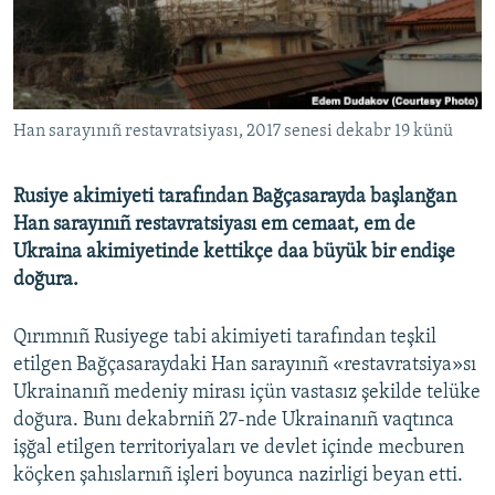
Русский
Українською
Han sarayınıñ restavratsiyası, 2017 senesi dekabr 19 künü
QOŞULIÑIZ!
Rusiye akimiyeti tarafından Bağçasarayda başlanğan
Han sarayınıñ restavratsiyası em cemaat, em de
RFE/RS bütün saytları
Ukraina akimiyetinde kettikçe daa büyük bir endişe
doğura.
Qırımnıñ Rusiyege tabi akimiyeti tarafından teşkil
etilgen Bağçasaraydaki Han sarayınıñ «restavratsiya»sı
Ukrainanıñ medeniy mirası içün vastasız şekilde telüke
doğura. Bunı dekabrniñ 27-nde Ukrainanıñ vaqtınca
işğal etilgen territoriyaları ve devlet içinde mecburen
köçken şahıslarnıñ işleri boyunca nazirligi beyan etti.