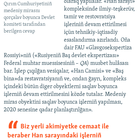
olaraq yapılalar. «Han sarayı»
Qırım Cumhuriyetiniñ
kompleksinde ilmiy-teşkerüv,
medeniy mirasnı
tamir ve restovratsiya
qorçalav boyunca Devlet
işleriniñ devam ettirilmesi
komiteti tarafından
berilgen cevap
içün tehnikiy-iqtisadiy
esaslandırma azırlandı. Oña
dair FAU «Glavgosekspertiza
Rossiyi»niñ («Rusiyeniñ Baş devlet ekspertizası»
Federal muhtar muessisesiniñ –
QA
) musbet hulâsası
bar. İşlep çıqılğan vesiqalar, «Han Camisi» ve «Baş
bina»da restavratsiyanıñ ve, ondan ğayrı, kompleks
içindeki bütün diger obyektlerni saqlav boyunca
işlerniñ devam ettirilmesini közde tutalar. Medeniy
miras obyektini saqlav boyunca işlerniñ yapılması,
2020 senesine qadar planlaştırılğan».
Biz yerli akimiyetke cemaat ile
beraber Han sarayındaki işlerniñ