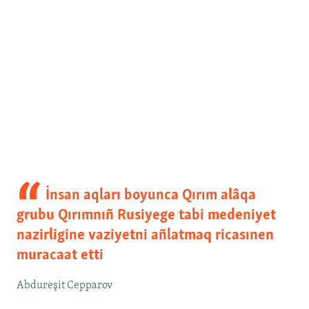
İnsan aqları boyunca Qırım alâqa
grubu Qırımnıñ Rusiyege tabi medeniyet
nazirligine vaziyetni añlatmaq ricasınen
muracaat etti
Abdureşit Cepparov