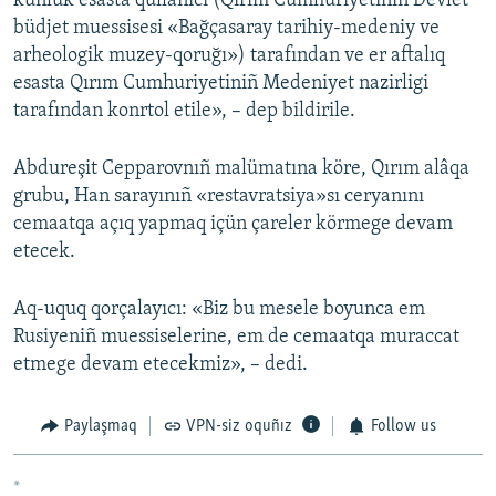
künlük esasta qullanıcı (Qırım Cumhuriyetiniñ Devlet
büdjet muessisesi «Bağçasaray tarihiy-medeniy ve
arheologik muzey-qoruğı») tarafından ve er aftalıq
esasta Qırım Cumhuriyetiniñ Medeniyet nazirligi
tarafından konrtol etile», – dep bildirile.
Abdureşit Cepparovnıñ malümatına köre, Qırım alâqa
grubu, Han sarayınıñ «restavratsiya»sı ceryanını
cemaatqa açıq yapmaq içün çareler körmege devam
etecek.
Aq-uquq qorçalayıcı: «Biz bu mesele boyunca em
Rusiyeniñ muessiselerine, em de cemaatqa muraccat
etmege devam etecekmiz», – dedi.
Paylaşmaq
VPN-siz oquñız
Follow us
*