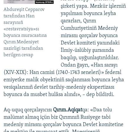
şirketi yapa. Mezkür işlerniñ
Abdureşit Cepparov
yapılması boyunca leyha
tarafından Han
qararları, Qırım
sarayınıñ
Cumhuriyetiniñ Medeniy
«restavratsiya»sı
mirasnı qorçalav boyunca
boyunca muracaatına
Qırım Medeniyet
Devlet komiteti yanındaki
nazirligi tarafından
İlmiy-üslübiy şurasında
berilgen cevap
baqılıp, uyğunlaştırıldılar.
Ondan ğayrı, «Han sarayı
(XIV-XIX): Han camisi (1740-1743 seneleri)» federal
emiyetke malik obyektiniñ saqlanması boyunca leyha
vesiqalarınıñ devlet tarihiy-medeniy ekspertizası
boyunca da musbet hulâsa alındı», – dep bildirdi.
Aq-uquq qorçalayıcısı
Qırım.Aqiqat
qa: «Daa tolu
malümat almaq içün biz Qırımnıñ Rusiyege tabi
medeniy mirasnı qorçalav boyunca Devlet komitetine