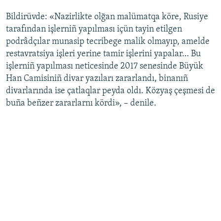
Bildirüvde: «Nazirlikte olğan malümatqa köre, Rusiye
tarafından işlerniñ yapılması içün tayin etilgen
podrâdçılar munasip tecribege malik olmayıp, amelde
restavratsiya işleri yerine tamir işlerini yapalar… Bu
işlerniñ yapılması neticesinde 2017 senesinde Büyük
Han Camisiniñ divar yazıları zararlandı, binanıñ
divarlarında ise çatlaqlar peyda oldı. Közyaş çeşmesi de
buña beñzer zararlarnı kördi», – denile.