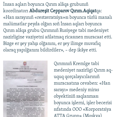
İnsan aqları boyunca Qırım alâqa grubunıñ
koordinatorı
Abdureşit Cepparov Qırım.Aqiqat
qa:
«Han sarayınıñ «restavratsiya»sı boyunca türlü manalı
malümatlar peyda olğan soñ İnsan aqları boyunca
Qırım alâqa grubu Qırımnıñ Rusiyege tabi medeniyet
nazirligine vaziyetni añlatmaq ricasınen muracaat etti.
Bizge er şey yahşı olğanını, er şey ilimge muvafıq
olaraq yapılğanını bildirdiler», – dep ikâye etti.
Qırımnıñ Kremlge tabi
medeniyet nazirligi Qırım aq-
uquq qorçalayıcılarınıñ
muracaatına cevaben: «Han
sarayı» medeniy miras
obyektiniñ saqlanması
boyunca işlerni, işler becerisi
sıfatında OOO «Korporatsiya
ATTA Grupp» (Moskva)