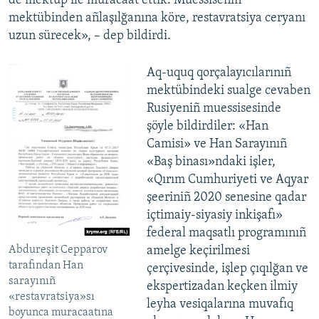
de mektüp ile muracaat ettik. Muessiseniñ
mektübinden añlaşılğanına köre, restavratsiya ceryanı
uzun sürecek», – dep bildirdi.
Aq-uquq qorçalayıcılarınıñ
mektübindeki sualge cevaben
Rusiyeniñ muessisesinde
şöyle bildirdiler: «Han
Camisi» ve Han Sarayınıñ
«Baş binası»ndaki işler,
«Qırım Cumhuriyeti ve Aqyar
şeeriniñ 2020 senesine qadar
içtimaiy-siyasiy inkişafı»
federal maqsatlı programınıñ
Abdureşit Cepparov
amelge keçirilmesi
tarafından Han
çerçivesinde, işlep çıqılğan ve
sarayınıñ
ekspertizadan keçken ilmiy
«restavratsiya»sı
leyha vesiqalarına muvafıq
boyunca muracaatına