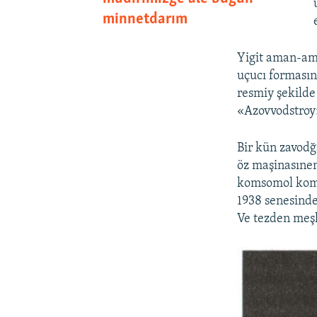
minnetdarım
Yigit aman-ama
uçucı formasın
resmiy şekilde
«Azovvodstroy»
Bir kün zavodğ
öz maşinasınen
komsomol komit
1938 senesinde
Ve tezden meş