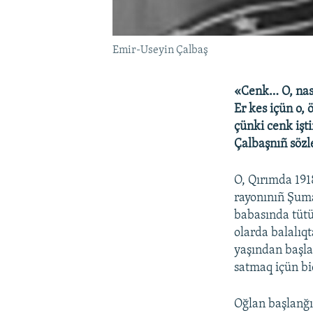
Emir-Useyin Çalbaş
«Cenk… O, nası
Er kes içün o, 
çünki cenk işti
Çalbaşnıñ sözle
O, Qırımda 191
rayonınıñ Şum
babasında tütü
olarda balalıqt
yaşından başla
satmaq içün bi
Oğlan başlanğıç