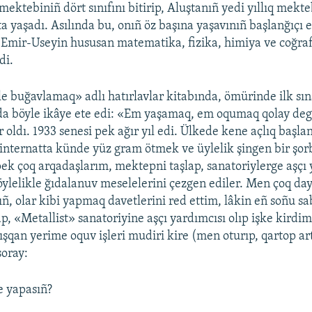
mektebiniñ dört sınıfını bitirip, Aluştanıñ yedi yıllıq mek
ta yaşadı. Asılında bu, onıñ öz başına yaşavınıñ başlanğıçı 
. Emir-Useyin hususan matematika, fizika, himiya ve coğraf
di.
le buğavlamaq» adlı hatırlavlar kitabında, ömürinde ilk sı
a böyle ikâye ete edi: «Em yaşamaq, em oqumaq qolay degi
 oldı. 1933 senesi pek ağır yıl edi. Ülkede kene açlıq başlan
internatta künde yüz gram ötmek ve üylelik şingen bir şor
pek çoq arqadaşlarım, mektepni taşlap, sanatoriylerge aşçı 
böylelikle ğıdalanuv meselelerini çezgen ediler. Men çoq d
ñ, olar kibi yapmaq davetlerini red ettim, lâkin eñ soñu s
p, «Metallist» sanatoriyine aşçı yardımcısı olıp işke kirdi
ışqan yerime oquv işleri mudiri kire (men oturıp, qartop ar
soray:
e yapasıñ?