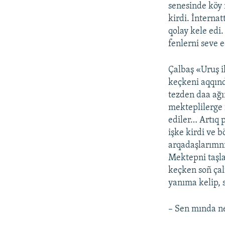
senesinde köy 
kirdi. İnternat
qolay kele edi
fenlerni seve e
Çalbaş «Uruş i
keçkeni aqqınd
tezden daa ağır
mekteplilerge 
ediler… Artıq 
işke kirdi ve 
arqadaşlarımnı
Mektepni taşla
keçken soñ çal
yanıma kelip, 
– Sen mında n