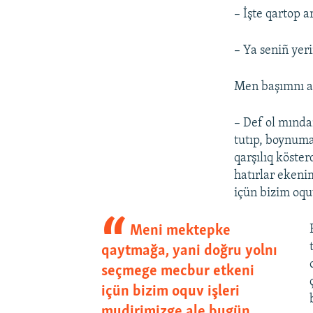
– İşte qartop a
– Ya seniñ ye
Men başımnı aş
– Def ol mında
tutıp, boynuma
qarşılıq köste
hatırlar eken
içün bizim oqu
Meni mektepke
qaytmağa, yani doğru yolnı
seçmege mecbur etkeni
içün bizim oquv işleri
mudirimizge ale bugün