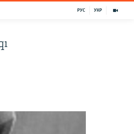
РУС
УКР
qı