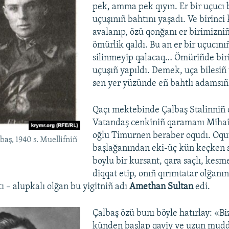
pek, amma pek qıyın. Er bir uçucı b
uçuşınıñ bahtını yaşadı. Ve birinci
avalanıp, özü qonğanı er birimizni
ömürlik qaldı. Bu an er bir uçucını
silinmeyip qalacaq… Ömüriñde biri
uçuşıñ yapıldı. Demek, uça bilesiñ
sen yer yüzünde eñ bahtlı adamsıñ
Qaçı mektebinde Çalbaş Stalinniñ o
Vatandaş cenkiniñ qaramanı Mihai
oğlu Timurnen beraber oqudı. Oqu
aş, 1940 s. Muellifniñ
başlağanından eki-üç kün keçken s
boylu bir kursant, qara saçlı, kesm
diqqat etip, onıñ qırımtatar olğanın
qtı – alupkalı olğan bu yigitniñ adı
Amethan Sultan
edi.
Çalbaş özü bunı böyle hatırlay: «Bi
künden başlap qaviy ve uzun mudd