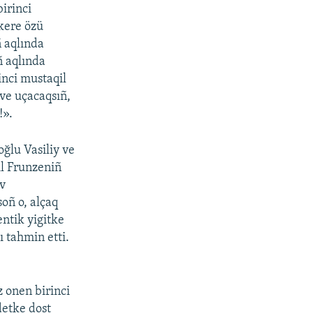
irinci
 kere özü
ñ aqlında
ñ aqlında
nci mustaqil
 ve uçacaqsıñ,
!».
ğlu Vasiliy ve
l Frunzeniñ
v
oñ o, alçaq
entik yigitke
ı tahmin etti.
z onen birinci
etke dost