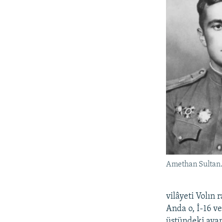
Amethan Sultan.
vilâyeti Volın 
Anda o, İ-16 v
üstündeki avan