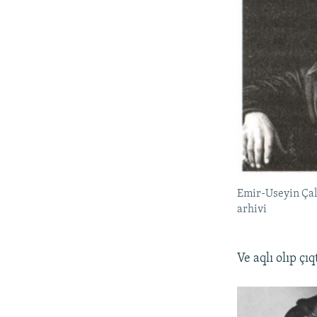
Emir-Useyin Çalb
arhivi
Ve aqlı olıp çı