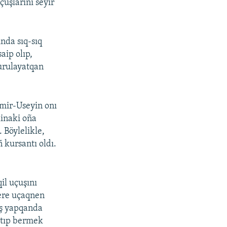
çuşlarını seyir
nda sıq-sıq
aip olıp,
qurulayatqan
Emir-Useyin onı
kinaki oña
 Böylelikle,
 kursantı oldı.
il uçuşını
kere uçaqnen
uş yapqanda
aytıp bermek