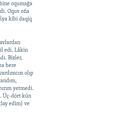
tebine oqumağa
edi. Oquv oña
iya kibi daqiq
navlardan
l edi. Lâkin
dı. Bizler,
ba bere
yardımcısı olıp
ayandım,
abırım yetmedi.
m. Üç-dört kün
tlay edim) ve