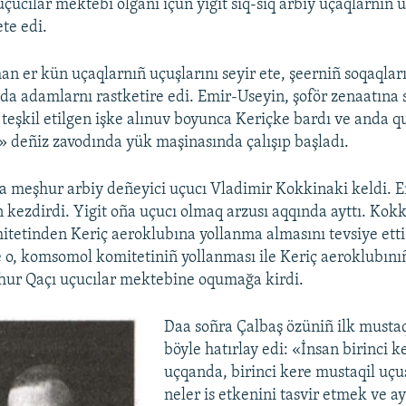
uçucılar mektebi olğanı içün yigit sıq-sıq arbiy uçaqlarnıñ u
ete edi.
n er kün uçaqlarnıñ uçuşlarını seyir ete, şeerniñ soqaqları
da adamlarnı rastketire edi. Emir-Useyin, şoför zenaatına s
 teşkil etilgen işke alınuv boyunca Keriçke bardı ve anda 
 deñiz zavodında yük maşinasında çalışıp başladı.
a meşhur arbiy deñeyici uçucı Vladimir Kokkinaki keldi. 
 kezdirdi. Yigit oña uçucı olmaq arzusı aqqında ayttı. Kok
etinden Keriç aeroklubına yollanma almasını tevsiye etti.
 o, komsomol komitetiniñ yollanması ile Keriç aeroklubınıñ
hur Qaçı uçucılar mektebine oqumağa kirdi.
Daa soñra Çalbaş özüniñ ilk mustaq
böyle hatırlay edi: «İnsan birinci 
uçqanda, birinci kere mustaqil uç
neler is etkenini tasvir etmek ve 