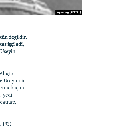
ün degildir.
es işçi edi,
r-Useyin
Aluşta
ir-Useyinniñ
 etmek içün
, yedi
 qatnap,
. 1931