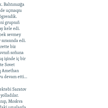
ik. Bahtımızğa
z de uçmaqnı
 ögrendik.
eni grupnıñ
ay kele edi.
 pek sevmey
 sırasında edi.
rette biz
quvnıñ soñuna
ş işinde iç bir
te Sovet
aq Amethan
yu devam etti…
ektebi Saratov
yolladılar.
lunıp, Moskva
daki uruşlarda