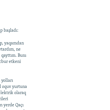
p başladı:
dep, yaqamdan
ytardım, ne
 qayttım. Bunı
cbur etkeni
yolları
ol oquv yurtuna
lektrik olaraq
ileri
ın yerde Qaçı