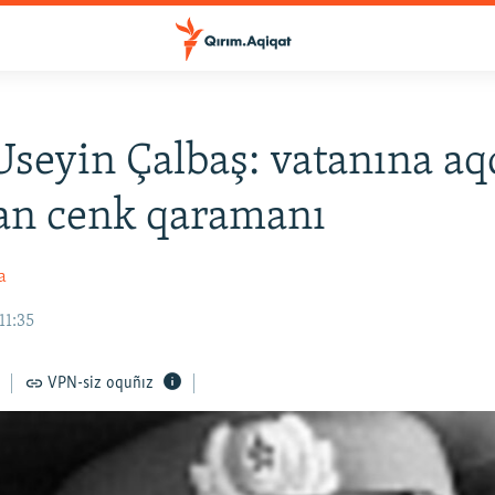
seyin Çalbaş: vatanına aq
an cenk qaramanı
a
11:35
VPN-siz oquñız