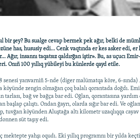
l bir şey? Bu sualge cevap bermek pek ağır, belki de mümk
özüne has, hususiy edi… Cenk vaqtında er kes asker edi, er k
r… Ağır, insannı taqatsız qaldırğan iştir». Bu, as uçucı Emi
ri. Onıñ 100 yıllıq yübileyi bu künlerde qayd etile.
8 senesi yanvarniñ 5-nde (diger malümatqa köre, 6-sında) 
a köyünde zengin olmağan çoq balalı qorantada doğdı. Em
n tarlası, bağ ve bağça bar edi. Oğlan, qorantasına yardım
an başlap çalıştı. Ondan ğayrı, olarda sığır bar edi. Ve oğlan
p, tuvğan köyünden Aluştağa altı kilometr uzaqlıqqa cayav
donnen süt taşıy edi.
 mektepte yahşı oqudı. Eki yıllıq programnı bir yılda keçti