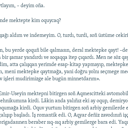
rtlayım, – deyim oña.
rinde mektepte kim oquycaq?
ağı aldım ve indemeyim. O, turdı, turdi, soñ üstüme cekiri
n, bu yerde qoquñ bile qalmasın, deral mektepke qayt! –
 bir şamar yandırdı ve soqaqqa itep çıqardı. Men ne söz qa
rdim, atta çalışqan yerimde esap-kitap yapmayıp, mektepke
im, meni mektepke qaytmağa, yani doğru yolnı seçmege me
v işleri mudirimizge ale bugün minnetdarım».
Emir-Useyin mektepni bitirgen soñ Aqmescitteki avtomobil 
tehnikumına kirdi. Lâkin anda yalıñız eki ay oqup, demiry
oqumağa kirdi. Oquv yurtunı bitirgen soñ arbiy gemilerde e
çalışıp başladı. İş romantik edi. O, Aqyar deñiz zavodınıñ işç
brigadasınen beraber sıq-sıq arbiy gemilerge bara edi. Yaq