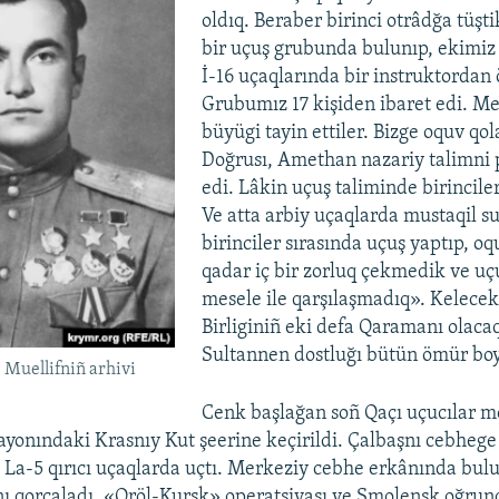
oldıq. Beraber birinci otrâdğa tüşt
bir uçuş grubunda bulunıp, ekimi
İ-16 uçaqlarında bir instruktordan
Grubumız 17 kişiden ibaret edi. M
büyügi tayin ettiler. Bizge oquv qol
Doğrusı, Amethan nazariy talimni
edi. Lâkin uçuş taliminde birinciler
Ve atta arbiy uçaqlarda mustaqil su
birinciler sırasında uçuş yaptıp, o
qadar iç bir zorluq çekmedik ve uçu
mesele ile qarşılaşmadıq». Kelecek
Birliginiñ eki defa Qaramanı olac
Sultannen dostluğı bütün ömür bo
 Muellifniñ arhivi
Cenk başlağan soñ Qaçı uçucılar m
rayonındaki Krasnıy Kut şeerine keçirildi. Çalbaşnı cebhege 
e La-5 qırıcı uçaqlarda uçtı. Merkeziy cebhe erkânında bu
ı qorçaladı, «Oröl-Kursk» operatsiyası ve Smolensk oğrun