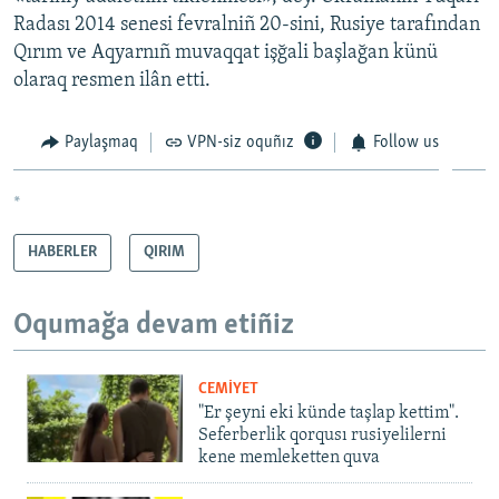
Radası 2014 senesi fevralniñ 20-sini, Rusiye tarafından
Qırım ve Aqyarnıñ muvaqqat işğali başlağan künü
olaraq resmen ilân etti.
Paylaşmaq
VPN-siz oquñız
Follow us
*
HABERLER
QIRIM
Oqumağa devam etiñiz
CEMİYET
"Er şeyni eki künde taşlap kettim".
Seferberlik qorqusı rusiyelilerni
kene memleketten quva