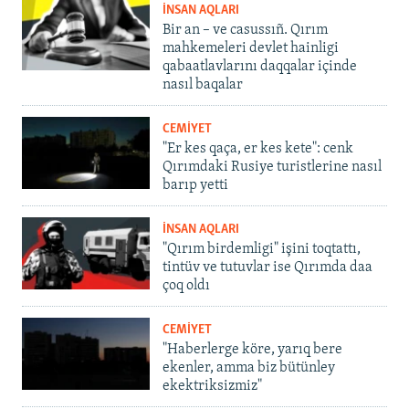
İNSAN AQLARI
Bir an – ve casussıñ. Qırım
mahkemeleri devlet hainligi
qabaatlavlarını daqqalar içinde
nasıl baqalar
CEMİYET
"Er kes qaça, er kes kete": cenk
Qırımdaki Rusiye turistlerine nasıl
barıp yetti
İNSAN AQLARI
"Qırım birdemligi" işini toqtattı,
tintüv ve tutuvlar ise Qırımda daa
çoq oldı
CEMİYET
"Haberlerge köre, yarıq bere
ekenler, amma biz bütünley
ekektriksizmiz"