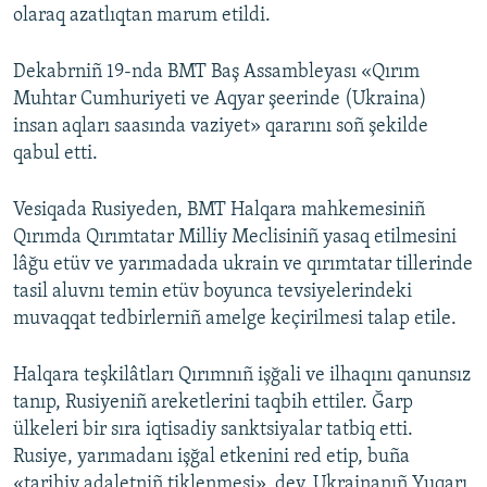
olaraq azatlıqtan marum etildi.
Dekabrniñ 19-nda BMT Baş Assambleyası «Qırım
Muhtar Cumhuriyeti ve Aqyar şeerinde (Ukraina)
insan aqları saasında vaziyet» qararını soñ şekilde
qabul etti.
Vesiqada Rusiyeden, BMT Halqara mahkemesiniñ
Qırımda Qırımtatar Milliy Meclisiniñ yasaq etilmesini
lâğu etüv ve yarımadada ukrain ve qırımtatar tillerinde
tasil aluvnı temin etüv boyunca tevsiyelerindeki
muvaqqat tedbirlerniñ amelge keçirilmesi talap etile.
Halqara teşkilâtları Qırımnıñ işğali ve ilhaqını qanunsız
tanıp, Rusiyeniñ areketlerini taqbih ettiler. Ğarp
ülkeleri bir sıra iqtisadiy sanktsiyalar tatbiq etti.
Rusiye, yarımadanı işğal etkenini red etip, buña
«tarihiy adaletniñ tiklenmesi», dey. Ukrainanıñ Yuqarı