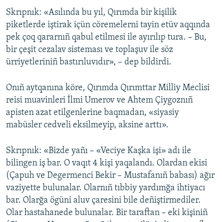
Skrıpnık: «Asılında bu yıl, Qırımda bir kişilik
Русский
piketlerde iştirak içün cöremelerni tayin etüv aqqında
Українською
pek çoq qararnıñ qabul etilmesi ile ayırılıp tura. – Bu,
bir çeşit cezalav sisteması ve toplaşuv ile söz
ürriyetleriniñ bastırıluvıdır», – dep bildirdi.
QOŞULIÑIZ!
Onıñ aytqanına köre, Qırımda Qırımttar Milliy Meclisi
reisi muavinleri İlmi Umerov ve Ahtem Çiygoznıñ
RFE/RS bütün saytları
apisten azat etilgenlerine baqmadan, «siyasiy
mabüsler cedveli eksilmeyip, aksine arttı».
Skrıpnık: «Bizde yañı – «Veciye Kaşka işi» adı ile
bilingen iş bar. O vaqıt 4 kişi yaqalandı. Olardan ekisi
(Çapuh ve Degermenci Bekir – Mustafanıñ babası) ağır
vaziyette bulunalar. Olarnıñ tıbbiy yardımğa ihtiyacı
bar. Olarğa ögüni aluv çaresini bile deñiştirmediler.
Olar hastahanede bulunalar. Bir taraftan – eki kişiniñ