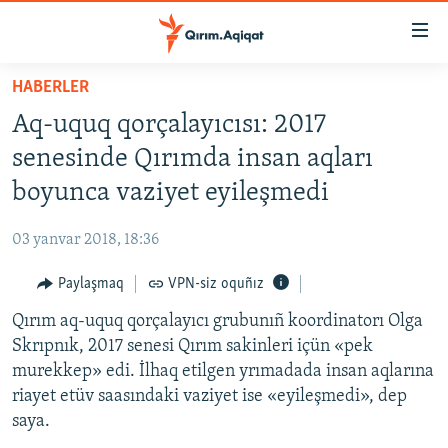
Link
açıqlığı
Esas
HABERLER
mündericege
HABERLER
Aq-uquq qorçalayıcısı: 2017
qaytmaq
SİYASET
Baş
senesinde Qırımda insan aqları
İQTİSADİYAT
navigatsiyağa
boyunca vaziyet eyileşmedi
qaytmaq
CEMİYET
Qıdıruvğa
03 yanvar 2018, 18:36
MEDENİYET
qaytmaq
Paylaşmaq
VPN-siz oquñız
İNSAN AQLARI
Qırım aq-uquq qorçalayıcı grubunıñ koordinatorı Olga
VİDEO
Skrıpnık, 2017 senesi Qırım sakinleri içün «pek
SÜRET
murekkep» edi. İlhaq etilgen yrımadada insan aqlarına
BLOGLAR
riayet etüv saasındaki vaziyet ise «eyileşmedi», dep
saya.
FİKİR