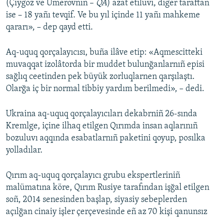
(Çiygoz ve Umerovnıñ –
QA
) azat etilüvi, diger taraftan
ise – 18 yañı tevqif. Ve bu yıl içinde 11 yañı mahkeme
qararı», – dep qayd etti.
Aq-uquq qorçalayıcısı, buña ilâve etip: «Aqmescitteki
muvaqqat izolâtorda bir muddet bulunğanlarnıñ episi
sağlıq ceetinden pek büyük zorluqlarnen qarşılaştı.
Olarğa iç bir normal tibbiy yardım berilmedi», – dedi.
Ukraina aq-uquq qorçalayıcıları dekabrniñ 26-sında
Kremlge, içine ilhaq etilgen Qırımda insan aqlarınıñ
bozuluvı aqqında esabatlarnıñ paketini qoyup, posılka
yolladılar.
Qırım aq-uquq qorçalayıcı grubu ekspertleriniñ
malümatına köre, Qırım Rusiye tarafından işğal etilgen
soñ, 2014 senesinden başlap, siyasiy sebeplerden
açılğan cinaiy işler çerçevesinde eñ az 70 kişi qanunsız