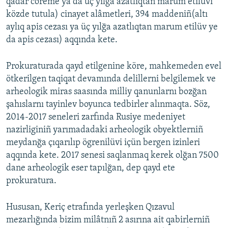
qadar cöreme ya da üç yılğa azatlıqtan marum etilüvi
közde tutula) cinayet alâmetleri, 394 maddeniñ(altı
aylıq apis cezası ya üç yılğa azatlıqtan marum etilüv ye
da apis cezası) aqqında kete.
Prokuraturada qayd etilgenine köre, mahkemeden evel
ötkerilgen taqiqat devamında delillerni belgilemek ve
arheologik miras saasında milliy qanunlarnı bozğan
şahıslarnı tayinlev boyunca tedbirler alınmaqta. Söz,
2014-2017 seneleri zarfında Rusiye medeniyet
nazirliginiñ yarımadadaki arheologik obyektlerniñ
meydanğa çıqarılıp ögrenilüvi içün bergen izinleri
aqqında kete. 2017 senesi saqlanmaq kerek olğan 7500
dane arheologik eser tapılğan, dep qayd ete
prokuratura.
Hususan, Keriç etrafında yerleşken Qızavul
mezarlığında bizim milâtnıñ 2 asırına ait qabirlerniñ