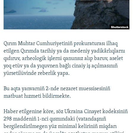
Русский
Українською
QOŞULIÑIZ!
Qırım Muhtar Cumhuriyetiniñ prokuraturası ilhaq
etilgen Qırımda tarihiy ya da medeniy yadikârlıqlarnı
qıdıruv, arheologik işlerni qanunsız alıp baruv, aselet
RFE/RS bütün saytları
yoq etüv ya da yıquvnen bağlı cinaiy iş açılmasınıñ
yürsetilüvinde reberlik yapa.
Bu aqta yanvarniñ 2-nde nezaret muessisesiniñ
matbuat hızmeti bildirmekte.
Haber etilgenine köre, söz Ukraina Cinayet kodeksiniñ
298 maddeniñ 1-nci qısmındaki (vatandaşnıñ
bergilendirilmegen yüz minimal keliriniñ miqdarı