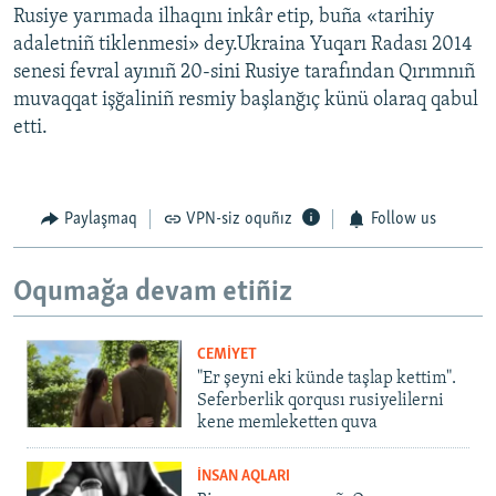
Rusiye yarımada ilhaqını inkâr etip, buña «tarihiy
adaletniñ tiklenmesi» dey.Ukraina Yuqarı Radası 2014
senesi fevral ayınıñ 20-sini Rusiye tarafından Qırımnıñ
muvaqqat işğaliniñ resmiy başlanğıç künü olaraq qabul
etti.
Paylaşmaq
VPN-siz oquñız
Follow us
Oqumağa devam etiñiz
CEMİYET
"Er şeyni eki künde taşlap kettim".
Seferberlik qorqusı rusiyelilerni
kene memleketten quva
İNSAN AQLARI