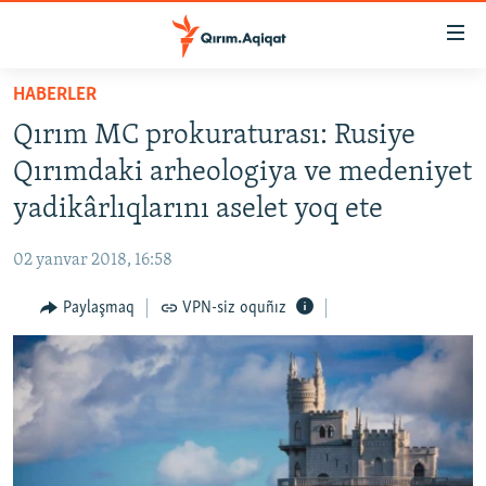
Link
açıqlığı
Esas
HABERLER
mündericege
HABERLER
Qırım MC prokuraturası: Rusiye
qaytmaq
SİYASET
Baş
Qırımdaki arheologiya ve medeniyet
İQTİSADİYAT
navigatsiyağa
yadikârlıqlarını aselet yoq ete
qaytmaq
CEMİYET
Qıdıruvğa
02 yanvar 2018, 16:58
MEDENİYET
qaytmaq
Paylaşmaq
VPN-siz oquñız
İNSAN AQLARI
VİDEO
SÜRET
BLOGLAR
FİKİR