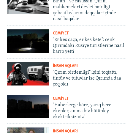
Bir an – ve casussıñ. Qırım
mahkemeleri devlet hainligi
qabaatlavlarını daqqalar içinde
nasıl baqalar
CEMİYET
"Er kes qaça, er kes kete": cenk
Qırımdaki Rusiye turistlerine nasıl
barıp yetti
İNSAN AQLARI
"Qırım birdemligi" işini toqtattı,
tintüv ve tutuvlar ise Qırımda daa
çoq oldı
CEMİYET
"Haberlerge köre, yarıq bere
ekenler, amma biz bütünley
ekektriksizmiz"
İNSAN AQLARI