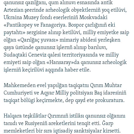
qanunsız qazılğanı, qum alınuvı esnasında antik
Artezian şeerinde arheologik obyektlerniñ yoq etilüvi,
Ukraina Muzey fondı eserleriniñ Moskvadaki
«Pantikopey ve Fanagoriya. Bospor çarlığınıñ eki
paytahtı» sergisine alınıp ketilüvi, milliy emiyetke saip
olğan «Qarılğaç yuvası» mimariy abidesi yerleşken
qaya üstünde qanunsız işlernñ alınıp barıluvı,
Sudaqtaki Ceneviz qalesi territoriyasında ve milliy
emiyeti saip olğan «Hansaray»da qanunsız arheologik
işlerniñ keçirilüvi aqqında haber etile.
Mahkemeden evel yapılğan taqiqatnı Qırım Muhtar
Cumhuriyeti ve Aqyar Milliy politsiyası Baş idaresiniñ
taqiqat bölügi keçirmekte, dep qayd ete prokuratura.
Halqara teşkilâtlar Qırımnıñ istilâsı qanunsız olğanını
tanıdı ve Rusiyeniñ areketlerini tenqit etti. Ğarp
memleketleri bir sıra iqtisadiy sanktsiyalar kirsetti.