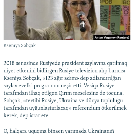
Русский
Українською
QOŞULIÑIZ!
Kseniya Sobçak
2018 senesinde Rusiyede prezident saylavına qatılmaq
RFE/RS bütün saytları
niyet etkenini bidlirgen Rusiye televizion alıp barıcısı
Kseniya Sobçak, «123 ağır adım» dep adlandırılğan
saylav evelki programını neşir etti. Vesiqa Rusiye
tarafından ilhaq etilgen Qırım meselesine de toquna.
Sobçak, «tertibi Rusiye, Ukraina ve dünya topluluğu
tarafından uyğunlaştırılacaq» referendum ötkerilmek
kerek, dep israr ete.
O, halqara uquqına binaen yarımada Ukrainanıñ