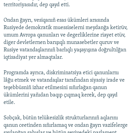
territoriyasıdır, dep qayd etti.
Ondan ğayrı, vesiqanıñ esas ükümleri arasında
Rusiyede demokratik muessiselerni meydanğa ketirüv,
umum Avropa qanunları ve degerliklerine riayet etüv,
diger devletlernen barışıqlı munasebetler quruv ve
Rusiye vatandaşlarınıñ barlıqlı yaşayışına doğrultılğan
iqtisadiyat yer almaqtalar.
Programda ayrıca, diskriminatsiya etici qanunlarnı
lâğu etmek ve vatandaşlar tarafından siyasiy irade ve
teşebbüsniñ izhar etilmesini sıñırlağan qanun
ükümlerini yañıdan baqıp çıqmaq kerek, dep qayd
etile.
Sobçak, bütün telükesizlik strukturlarınıñ aqlarını
qanun ceetinden sıñırlamaq ve ondan ğayrı vazifelerge
saylanğan şahıslar ve bütün seviyedeki parlament