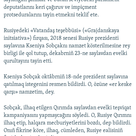
deputatlarını keri çağıruv ve impiçment
protseduralarını tayin etmekni teklif ete.
Rusiyedeki «Vatandaş teşebbüsi» («Grajdanskaya
initsiativa») fırqası, 2018 senesi Rusiye prezidenti
saylavına Kseniya Sobçaknı namzet kösterilmesine rey
birligi ile qol tutup, dekabrniñ 23-ne saylavdan evelki
qurultayını tayin etti.
Kseniya Sobçak oktâbrniñ 18-nde prezident saylavına
qatılmaq istegenini resmen bildirdi. O, özüne «er keske
qarşı» namzetim, dey.
Sobçak, ilhaq etilgen Qırımda saylavdan evelki teşviqat
kampaniyasını yapmaycağını söyledi. O, Rusiye Qırımnı
ilhaq etip, halqara mecburiyetlerini bozdı, dep bildirdi.
Onıñ fikrine köre, ilhaq, cümleden, Rusiye ealisiniñ