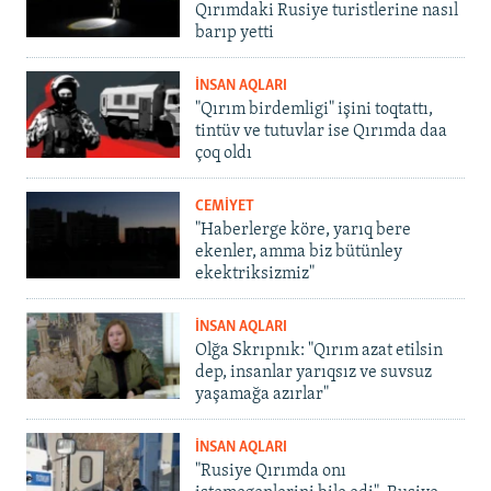
Qırımdaki Rusiye turistlerine nasıl
barıp yetti
İNSAN AQLARI
"Qırım birdemligi" işini toqtattı,
tintüv ve tutuvlar ise Qırımda daa
çoq oldı
CEMİYET
"Haberlerge köre, yarıq bere
ekenler, amma biz bütünley
ekektriksizmiz"
İNSAN AQLARI
Olğa Skrıpnık: "Qırım azat etilsin
dep, insanlar yarıqsız ve suvsuz
yaşamağa azırlar"
İNSAN AQLARI
"Rusiye Qırımda onı