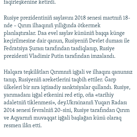
faqirleşkenine ketirdi.
Rusiye prezidentiniñ saylavını 2018 senesi martnıñ 18-
nde – Qırım ilhaqınıñ yıllığında ötkermek
planlaştıralar. Daa evel saylav kününiñ başqa künge
keçirilmesine dair qanun, Rusiyeniñ Devlet duması ile
Fedratsiya Şurası tarafından tasdiqlanıp, Rusiye
prezidenti Vladimir Putin tarafından imzalandı.
Halqara teşkilâtları Qırımnıñ işğali ve ilhaqını qanunsız
tanıp, Rusiyeniñ areketlerini taqbih ettiler. Ğarp
ülkeleri bir sıra iqtisadiy sanktsiyalar qullandı. Rusiye,
yarımadanı işğal etkenini red etip, oña «tarihiy
adaletniñ tiklenmesi», dey.Ukrainanıñ Yuqarı Radası
2014 senesi fevralniñ 20-sini, Rusiye tarafından Qırım
ve Aqyarnıñ muvaqqat işğali başlağan künü olaraq
resmen ilân etti.