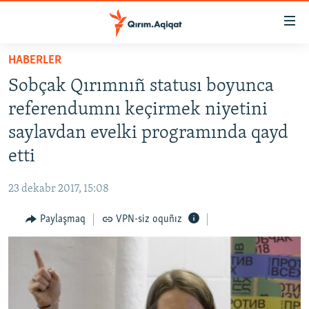
Link
açıqlığı
Esas
HABERLER
mündericege
HABERLER
Sobçak Qırımnıñ statusı boyunca
qaytmaq
SİYASET
Baş
referendumnı keçirmek niyetini
İQTİSADİYAT
navigatsiyağa
saylavdan evelki programında qayd
qaytmaq
CEMİYET
etti
Qıdıruvğa
MEDENİYET
qaytmaq
23 dekabr 2017, 15:08
İNSAN AQLARI
Paylaşmaq
VPN-siz oquñız
VİDEO
SÜRET
BLOGLAR
FİKİR