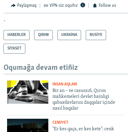
Paylaşmaq
VPN-siz oquñız
Follow us
*
HABERLER
QIRIM
UKRAİNA
RUSİYE
SİYASET
Oqumağa devam etiñiz
İNSAN AQLARI
Bir an – ve casussıñ. Qırım
mahkemeleri devlet hainligi
qabaatlavlarını daqqalar içinde
nasıl baqalar
CEMİYET
"Er kes qaça, er kes kete": cenk