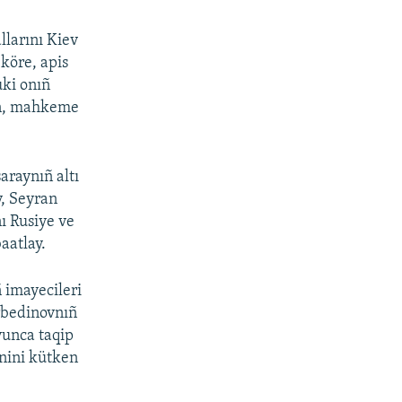
larını Kiev
köre, apis
uki onıñ
an, mahkeme
araynıñ altı
, Seyran
ı Rusiye ve
aatlay.
 imayecileri
ürbedinovnıñ
yunca taqip
inini kütken