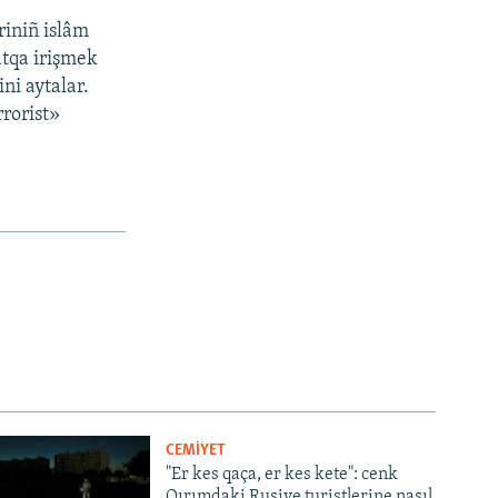
riniñ islâm
atqa irişmek
ni aytalar.
rorist»
CEMİYET
"Er kes qaça, er kes kete": cenk
Qırımdaki Rusiye turistlerine nasıl