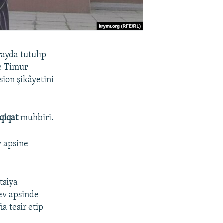
ayda tutulıp
ve Timur
ion şikâyetini
qiqat
muhbiri.
 apsine
tsiya
 ev apsinde
a tesir etip