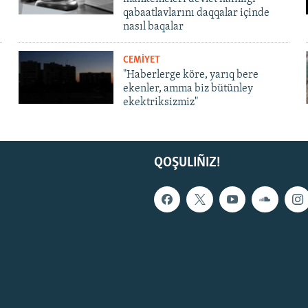
qabaatlavlarını daqqalar içinde
nasıl baqalar
CEMİYET
"Haberlerge köre, yarıq bere
ekenler, amma biz bütünley
ekektriksizmiz"
QOŞULIÑIZ!