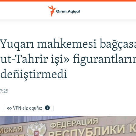
Yuqarı mahkemesi bağçasa
ut-Tahrir işi» figurantları
 deñiştirmedi
17:25
VPN-siz oquñız