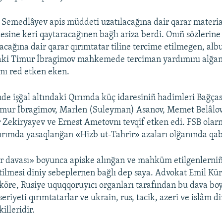
emedlâyev apis müddeti uzatılacağına dair qarar material
ine keri qaytaracağınen bağlı ariza berdi. Onıñ sözlerine 
acağına dair qarar qırımtatar tiline tercime etilmegen, alb
daki Timur İbragimov mahkemede terciman yardımını alğ
ını red etken eken.
de işğal altındaki Qırımda küç idaresiniñ hadimleri Bağças
Timur İbragimov, Marlen (Suleyman) Asanov, Memet Belâlov
r Zekiryayev ve Ernest Ametovnı tevqif etken edi. FSB olarn
Qırımda yasaqlanğan «Hizb ut-Tahrir» azaları olğanında qab
r davası» boyunca apiske alınğan ve mahküm etilgenlerniñ
etilmesi diniy sebeplernen bağlı dep saya. Advokat Emil K
köre, Rusiye uquqqoruyıcı organları tarafından bu dava bo
seriyeti qırımtatarlar ve ukrain, rus, tacik, azeri ve islâm d
illeridir.