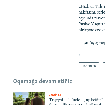
«Hizb ut-Tahri
halifatına bir
oğrunda terrori
Rusiye Yuqarı 
birleşme cedvel
Paylaşmaq
*
HABERLER
Oqumağa devam etiñiz
CEMİYET
"Er şeyni eki künde taşlap kettim".
Seferberlik qorqusı rusiyelilerni