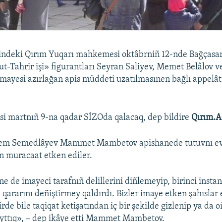
indeki Qırım Yuqarı mahkemesi oktâbrniñ 12-nde Bağçasar
ut-Tahrir işi» figurantları Seyran Saliyev, Memet Belâlov 
mayesi azırlağan apis müddeti uzatılmasınen bağlı appelâts
si martnıñ 9-na qadar SİZOda qalacaq, dep bildire
Qırım.A
dem Semedlâyev Mammet Mambetov apishanede tutuvnı ev
ün muracaat etken ediler.
de imayeci tarafnıñ delillerini diñlemeyip, birinci instan
ararını deñiştirmey qaldırdı. Bizler imaye etken şahıslar
de bile taqiqat ketişatından iç bir şekilde gizlenip ya da oñ
ayttıq», – dep ikâye etti Mammet Mambetov.