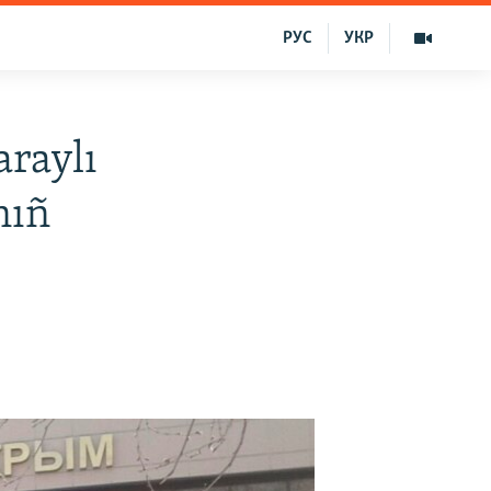
РУС
УКР
raylı
nıñ