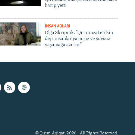
barıp yetti
İNSAN AQLARI
Olğa Skrıpnık: "Qırım azat etilsin
dep, insanlar yarıqsız ve suvsuz
yaşamağa azırlar"
© Qırım.Aqiqat, 2026 | All Rights Reserved.