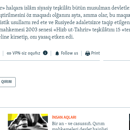
r» halqara islâm siyasiy teşkilâtı bütün musulman devletle
leştirilmesini öz maqsadı olğanını ayta, amma olar, bu maqs
stik usullarnı red ete ve Rusiyede adaletsizce taqip etilgeni
mahkemesi 2003 senesi «Hizb ut-Tahrir» teşkilâtını 15 «ter
ine kirsetip, onı yasaq etken edi.
VPN-siz oquñız
Follow us
Print
QIRIM
İNSAN AQLARI
Bir an – ve casussıñ. Qırım
mahkemeleri devlet hainligi