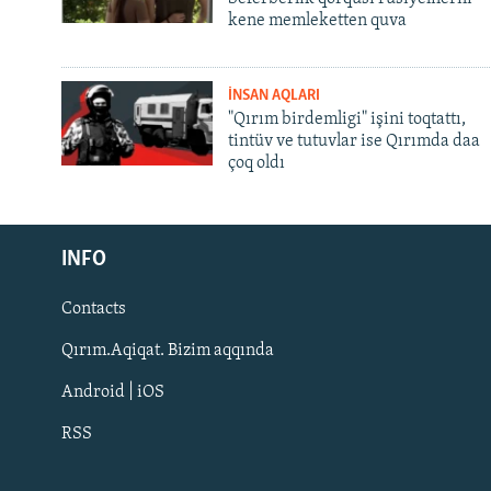
kene memleketten quva
İNSAN AQLARI
"Qırım birdemligi" işini toqtattı,
tintüv ve tutuvlar ise Qırımda daa
çoq oldı
Русский
INFO
Українською
Contacts
QOŞULIÑIZ!
Qırım.Aqiqat. Bizim aqqında
Android | iOS
RSS
RFE/RS bütün saytları