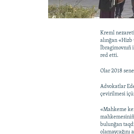
Kreml nezaret
alınğan «Hizb 
İbragimovnıñ i
red etti.
Olar 2018 sene
Advokatlar E
çevirilmesi iç
«Mahkeme kene 
mahkemesiniñ q
bulunğan taqdir
olamaycağını 