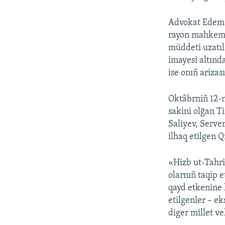
Advokat Edem S
rayon mahkemes
müddeti uzatıl
imayesi altın
ise onıñ arizas
Oktâbrniñ 12-n
sakini olğan 
Saliyev, Serve
ilhaq etilgen 
«Hizb ut-Tahri
olarnıñ taqip 
qayd etkenine 
etilgenler – ek
diger millet vek